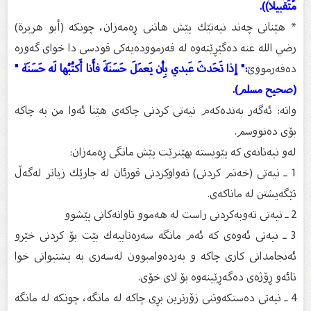
مُتَقَبيلاً)).
* هێنانى چەند نیەتێك پێش هاتنى ڕەمەزان، چونكە (أبو هریرة)
رضي الله عنه دەگێڕێتەوە لە فەرموودەیەكى قودسى دا خواى گەورە
دەفەرمووێ
:" إذا تَحَدثَ عَبدي بِأن يَعمَلَ حَسَنَةَ فأَنا أَكتُبُها لَه حَسَنَة "
(صحيح مسلم).
واتە: ئەگەر بەندەكەم نیەتى كردنی چاكەى هێنا ئەوا من بە چاكە
بۆى دەنووسم.
لەو نیەتانەى كە پێویستە بهێنرێت پێش مانگى ڕەمەزان:
1 ـ نیەتى (خەتم كردنى) تەواوكردنى قورئان لە جارێك زیاتر لەگەڵ
تێگەیشتن لە ماناكەى.
2 ـ نیەتى تەوبەكردنى راست لە هەموو تاوانەكانى پێشوو
3 ـ نیەتى ئەوەى كە ئەم مانگە سەرەتاییەك بێت بۆ كردنى خێرو
ئەنجامدانى كارى چاكە و بەردەوامبوون لەسەرى بە پشتیوانى خوا
تائەو ڕۆژەى دەگەڕێینەوە بۆ لاى خۆى.
4 ـ نیەتى دەستكەوتنى زۆرترین بڕى چاكە لە مانگە، چونكە لە مانگە