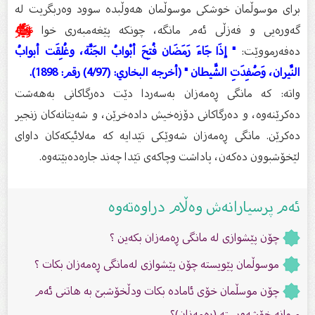
براى موسوڵمان خوشكى موسوڵمان هەوڵبدە سوود وەربگریت لە
گەورەیى و فەزڵى ئەم مانگە، چونكە پێغەمبەرى خوا
ﷺ
دەفەرمووێت:
" إذَا جَاءَ رَمَضَان فُتِحَ أبْوابُ الجَنَّة، وغُلِقَت أبوابُ
النِّيران، وَصُفِدَتِ الشَّيطان " (أخرجه البخاري: (4/97) رقم: 1898).
واتە: كە مانگى ڕەمەزان بەسەردا دێت دەرگاكانى بەهەشت
دەكرێنەوە، و دەرگاكانى دۆزەخیش دادەخرێن، و شەیتانەكان زنجیر
دەكرێن. مانگى ڕەمەزان شەوێكى تێدایە كە مەلائیكەكان داواى
لێخۆشبوون دەكەن، پاداشت وچاكەى تێدا چەند جارەدەبێتەوە.
ئەم پرسیارانەش وەڵام دراوەتەوە
چۆن پێشوازى لە مانگى ڕەمەزان بكەین ؟
موسوڵمان پێویستە چۆن پێشوازی لەمانگی ڕەمەزان بکات ؟
چۆن موسڵمان خۆى ئامادە بکات ودڵخۆشبێ بە هاتنى ئەم
میوانە خۆشەویستە (ڕەمەزان)؟