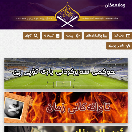
بەشەکان
پۆلێنکراوەکان
پێناسە
کتێبخانە
گەڕان
ناردنی پرسیار