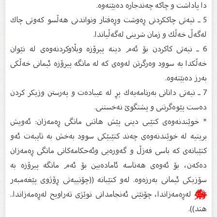
دا پاداشت و چاكە چەندجارە دەبێتەوە.
5 ـ نیەتى چاككردنى ڕەوشت وڕەفتار ونواندنى هەڵسو كەوتى چاك
لەگەڵ خەڵك و زمان شرینى لەگەڵیاندا.
6 ـ نیەتى كاكردن بۆ ئەم دینە پیرۆزە وبڵاوكردنەوەى لە نێوان
خەڵكدا بە سوود وەرگرتن لەوەى كە لە مانگە پیرۆزە ئیمانى خەڵكى
بەرز دەبێتەوە.
7 ـ نیەتى دانانى بەرنامەیەك پڕ لە عیبادەت و پەرستن وزیكر كردن
دەست پێوەگرتنى و پشتگوێ نەخستنى.
* خوێندنەوەى كتێبى دینى پێش هاتنى مانگى ڕەمەزان: ئەویش
بریتیە لە خوێندنەوەى چەند كتێبێكى سوود بەخش بە تایبەت ئەو
كتێبانەى كە باسى فەزڵ و گەورەیى وئەحكامەكانی مانگى ڕەمەزان
دەكەن، بۆ ئەوەى هەناسە ئامادەبین بۆ ئەم مانگە پیرۆزە بە
سۆزیكى ئیمانى بەرزەوە. لەو كتێبانە ((چۆنییەتى ڕۆژوى پێغەمبەر
ﷺ
لەڕەمەزاندا، چۆنێتى ئەنجامدانى نوێژى تەراویح لەڕەمەزاندا..
هتد)).