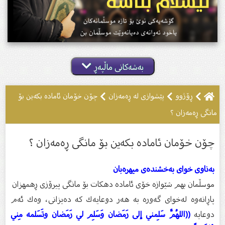
بەشەکانی ماڵپەڕ
ڕۆژوو
پێشوازى لە ڕەمەزان
چۆن خۆمان ئامادە بكەین بۆ
مانگى ڕەمەزان ؟
چۆن خۆمان ئامادە بكەین بۆ مانگى ڕەمەزان ؟
بەناوى خواى بەخشندەى میهرەبان
موسڵمان بهم شێوازه خۆى ئاماده دهكات بۆ مانگى پیرۆزى ڕهمهزان
پاڕانەوە لەخواى گەورە بە هەر دوعایەك كە دەیزانى، وەك ئەم
دوعایە
((اللهُمَّ سَلِمني إلى رَمَضان وَسَلِم لي رَمَضان وتَسَلمه مِني