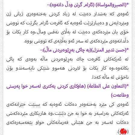
*(الصبروالمواساة) (ئارام گرتن ودڵ دانەوە):-
ئەوەى كە بەشدار دەبێت لە زیاد كردنى بەختەوەرى ژیانى ژن
ومێردایەتى و دەیبارێزێت ئەوەیە كە ئافرەت ئارام بگرێت كە تووشى
خۆی یان مێردەكەى دەبێت لە بەڵاى نەفس وماڵ،وە كار بكات بۆ
دڵدانەوەى مێردەكەى لە سەر ئەو بەڵايەى كە تووشى بووە.
*(حسن تدبیر المنزل)(بە چاكى بەڕێوەبردنى ماڵ):-
لە ئەركەكانى ئافرەت چاك بەڕێوەبردنى ماڵە بەوەى كە پاكى
بكاتەوە،وە كار بكات بۆ لابردنى هەموو شتێكى ناپەسەندو بۆن
ناخۆش لە ماڵە كەدا.
*(التعاون على الطاعة‌) (هاوكارى كردنى یەكترى لەسەر خوا پەرستى
وطاعەت)
ئەوەى كى مێرد بەختەوەر دەكات ئەوەیە كە ببینێت خێزانەكەى
ئەركەكانى بەرامبەر بە خوا بە جێ دێنێت،وە هاریكارى مێردەكەشى
دەكات لەسەر بە جێ هێنانى فەرمانەكانى خواو پێغەمبەرەكەى
(
ﷺ
).