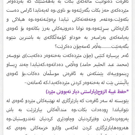
ئافرەت دەتوانیت ماڵەكەی بكات بە بەهەشتێك كە بەردەوام
مێردەكەی حەز بكات بگەرێتەوە بو ناوى،وە لەپەنایدا ئارامى دەست
بكەوێت،وەغەم وخەفەتەكانى تیایدا بڕەوێنەتەوە،وە هیلاكى و
ئازارەكانى بسڕێتەوە،وە توانا دەرونیەكانى بەرز بكاتەوە بۆ ئەوەى
پەیامەكەى بەرامبەر بە خوداو كۆمەڵگاكەى بە باشترین شێوە
بگەیەنێت...........بەڵام ئەمەچۆن دەكرێت؟
ئەم پرسیارە كتێبى (چۆن مێردەكەت بەختەوەر دەكەیت)ى نووسەر
(محمد عبد الحلیم حامد) وەڵامى دەداتەوە،كەتیایدا چەند ڕیساو
ڕینمووییەك پێشكەش بە ئافرەتى موسڵمان دەكات،بۆ ئەوەى
پاڵپشتى بێت لە بەختەوەر كردنى مێردەكەیدا،كە ئەمانەن:-
*حفظ غيبة الزوج(پاراستنى دیار نەبوونى مێرد)
پێویستە لە سەر ئافرەت كە پارێزگارى لە نهێنیەكانى مێردو ئەوەى لە
نێوانیاندا ڕودەدات بكات،وە منداڵەكانى بپارێزێت بە باش
پەروەردەكردن وفێركردنیان وچاودێرى كردنیان تەندروستیان،وە
هەروەهاپارێزگارى كردن لەكەس وكارو خزمەكانى بەوەى كە