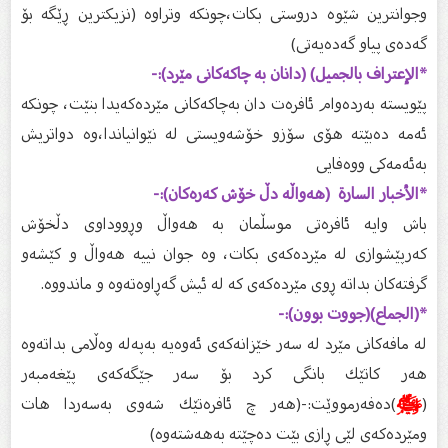
وجوانترین شێوە دروستى بكات،چونكە وتراوە (نزیكترین ڕێگە بۆ
گەدەى پیاو گەدەیەتى)
*الإعتراف بالجمیل) (دانان بە چاكەكانى مێرد):-
پێویستە بەردەوام ئافرەت دان بەچاكەكانى مێردەكەیدا بنێت، چونكە
ئەمە دەبێتە هۆى سۆزو خۆشەویستى لە نێوانیاندا،وە دواتریش
بەئەمەكى ووەفایی
*الأخبار السارة ‌ (هەواڵە دڵ خۆش كەرەكان):-
باش وایە ئافرەتى موسڵمان بە هەواڵ وڕووداوى دڵخۆش
كەرپێشوازى لە مێردەكەى بكات، وە جوان نییە هەواڵ و كێشەو
گرفتەكان بداتە ڕوى مێردەكەى كە لە ئیش گەڕاوەتەوە و ماندووە.
*(الجماع)(جووت بوون):-
لە مافەكانى مێرد لە سەر خێزانەكەى ئەوەیە بەپەلە وەڵامى بداتەوە
هەر كاتێك بانگى كرد بۆ سەر جێگەكەى پێغەمبەر
(
ﷺ
)دەفەرمووێت:-(هەر چ ئافرەتێك شەوى بەسەردا هات
ومێردەكەى لێى ڕازى بێت دەچێتە بەهەشتەوە)