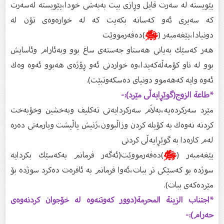
پێویستە لە سەرت قایل وڕازى بیت بەبەشى خودا،پێویستە لەسەرت
كە سەیرى ئەو كەسانە بكەیت كە لە خوارەوەى تۆن لە
دونیادا،پێغەمبەر (
ﷺ
)دەفەرمووێت
هەر كەسێك بەیانى هەستاو جەستەى ساغ بوو وبەئارام وئاسایش
بوو لە ناو كۆمەڵەكەیدا،وە خواردنى ئەو ڕۆژەى هەبوو ئەوە وەك
ئەوە وایە كەهەموو دونیاى دەسكەوتبێت).
*طاعة الزوج(گوێڕایەڵى مێرد):-
مێرد سەركردەیە،بەلاَم سەركردایەتى تەكلیف وبەخشین وخۆبەخت
كردنە نەوەك بە كۆیلە كردن وزاڵبوون،ژنیش پاڵپشت ویارمەتى دەرە
لەم كارەدا بە گوێڕایەڵى كردنى
پێغەمبەر (
ﷺ
)دەفەرمووێت(ئەگەر فرمانم بەكەسێك بكردایە
سوژدە بو كەسێكى تر ببات،ئەوا فرمانم بە ئافرەت دەكرد سوژدە بۆ
مێردەكەى ببات).
*اجتناب الزينة المحرمة(دوور كەوتنەوە لە خۆجوان كردنەوەى
حەرام):-