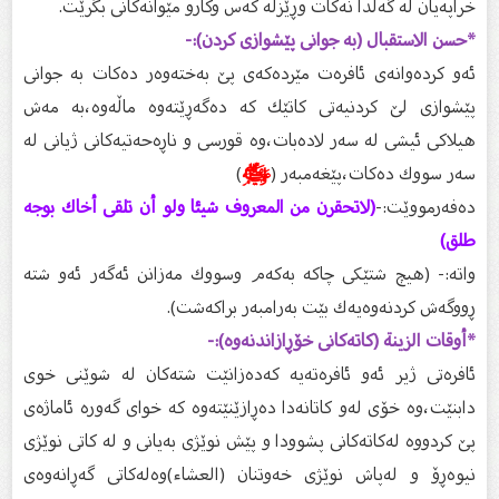
خراپەیان لە گەڵدا نەكات وڕێزلە كەس وكارو مێوانەكانى بگرێت.
*حسن الاستقبال (بە جوانى پێشوازى كردن):-
ئەو كردەوانەى ئافرەت مێردەكەى پێ بەختەوەر دەكات بە جوانى
پێشوازى لێ كردنیەتى كاتێك كە دەگەڕێتەوە ماڵەوە،بە مەش
هیلاكی ئیشى لە سەر لادەبات،وە قورسی و ناڕەحەتیەكانى ژیانى لە
سەر سووك دەكات،پێغەمبەر (
ﷺ
)
دەفەرمووێت:-
(لاتحقرن من المعروف شيئا ولو أن تلقى أخاك بوجه
طلق)
واتە:- (هیچ شتێكى چاكە بەكەم وسووك مەزانن ئەگەر ئەو شتە
ڕووگەش كردنەوەیەك بێت بەرامبەر براكەشت).
*أوقات الزينة (كاتەكانى خۆڕازاندنەوە):-
ئافرەتى ژیر ئەو ئافرەتەیە كەدەزانێت شتەكان لە شوێنى خوى
دابنێت،وە خۆى لەو كاتانەدا دەڕازێنێتەوە كە خواى گەورە ئاماژەى
پێ كردووە لەكاتەكانى پشوودا و پێش نوێژى بەیانى و لە كاتى نوێژى
نیوەڕۆ و لەپاش نوێژى خەوتنان (العشاء)وەلەكاتى گەڕانەوەى