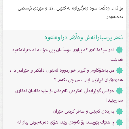
بۆ ئەم وەڵامە سود وەرگیراوە لە کتێبی : ژن و مێردی ئیسلامى
بەختەوەر
ئەم پرسیارانەش وەڵام دراوەتەوە
ئەو سیفەتانەى کە پیاوی موسڵمان پێی خۆشە لە خێزانەكەیدا
هەبێت
من پەشۆكاوم و گیرم خواردووە لەنێوان دایكم و خێزانم دا ،
هەردوكیان ناڕازین لێم ، من چی بكەم ؟
حوكمى گوێڕایه‌ڵى نه‌كردنى ئافره‌تان بۆ مێرده‌كانیان له‌كارى
سه‌رجێیدا
پەردەى کچێنى و سەتر کردنى خێزان
چ شتێك پێویستە بۆ ئەوەی ببێتە هۆی دەرنەچونی پیاو لە