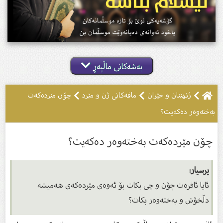
بەشەکانی ماڵپەڕ
ژنهێنان و خێزان
مافەکانى ژن و مێرد
چۆن مێردەكەت
بەختەوەر دەكەیت؟
چۆن مێردەكەت بەختەوەر دەكەیت؟
پرسیار:
ئایا ئافرەت چۆن و چی بکات بۆ ئەوەى مێردەکەى هەمیشە
دڵخۆش و بەختەوەر بکات؟