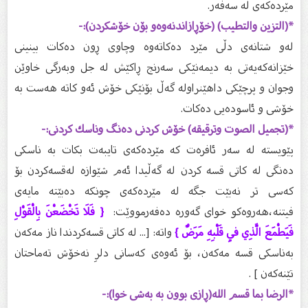
مێردەكەى لە سەفەر.
*(التزين والتطيب) (خۆڕازاندنەوەو بۆن خۆشكردن):-
لەو شتانەى دڵى مێرد دەكاتەوە وچاوى ڕون دەكات بینینى
خێزانەكەیەتى بە دیمەنێكى سەرنج ڕاكێش لە جل وبەرگى خاوێن
وجوان و پرچێكی داهێنراولە گەڵ بۆنێكى خۆش ئەو كاتە هەست بە
خۆشى و ئاسودەیی دەكات.
*(تجميل الصوت وترقيقه) خۆش كردنى دەنگ وناسك كردنى:-
پێویستە لە سەر ئافرەت كە مێردەكەى تایبەت بكات بە ناسكى
دەنگى لە كاتى قسە كردن لە گەڵیدا ئەم شێوازە لەقسەكردن بۆ
كەسى تر نەبێت جگە لە مێردەكەى چونكە دەبێتە مایەى
فیتنە،هەروەكو خواى گەورە دەفەرمووێت:
{ فَلَا تَخْضَعْنَ بِالْقَوْلِ
فَيَطْمَعَ الَّذِي فِي قَلْبِهِ مَرَضٌ }
واتە: [... لە كاتى قسەكردندا ناز مەكەن
بەناسكى قسە مەكەن، بۆ ئەوەى كەسانى دلرِ نەخۆش تەماحتان
تێنەكەن ] .
*الرضا بما قسم الله(ڕازى بوون بە بەشى خوا):-