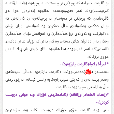
بۆ ئافرەت حەرامە كە پرچێكى تر ببەستێت بە پرچیەوە (واتە:بارۆكە بە
كاربهێنیت)وەك لەم فەرموودەیەدا هاتووە (نەفرەتى خوا لەو
ئافرەتانەى كە پرچێكى تر دەبەستن بە پرچیانەوە وە ئەوانەش كە
بۆبان دەكەن وەئەوانەى خاڵ دەكوتن وە ئەوانەش بۆیان بۆیان
دەكوترێت وە ئەوانەى برۆ هەڵدەگرن وە ئەوانەش بۆیان هەڵدەگرن
وەئەوانەى ددانیان شاش دەكەن وە ئەوانەش كە بۆیان شاش دەكەن.
(النمص)كە لەم فەرموودەیەدا هاتووە ماناى:لابردن یان ڕیك كردنى
مووى برۆكانە.
*المرأة راعية‌(ئافرەت پارێزەرە):-
پێغەمبەر (
ﷺ
)دەفەرمووێت:-(ئافرەت پارێزەرە لەماڵى مێردەكەى
وەبەر پرسە لەوەى كە پێى سپێردراوە). بە ڕاستى ئیسلام بەڕێوەبردنى
ماڵ وپاراستنى سپاردووە بە ئافرەت.
*(إعداد الطعام وإتقانه) (ئامادەكردنى خۆراك وبە جوانى دروست
كردنى):-
باش وایە ئافرەت خۆى خۆراك دروست بكات وبە خۆشترین