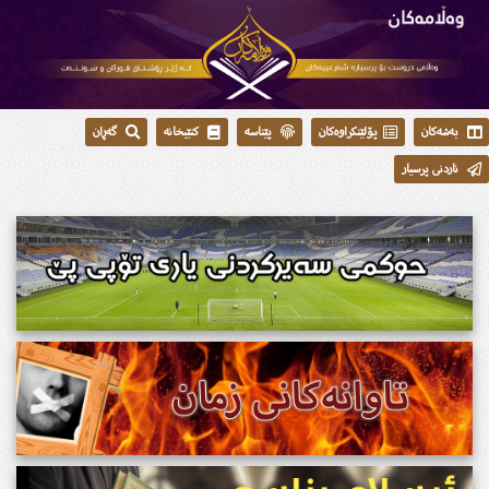
بەشەکان
پۆلێنکراوەکان
پێناسە
کتێبخانە
گەڕان
ناردنی پرسیار