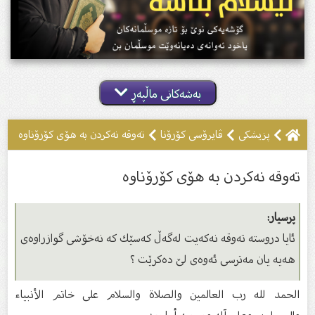
بەشەکانی ماڵپەڕ
پزیشکى
ڤایرۆسی کۆرۆنا
تەوقە نەکردن بە هۆى کۆرۆناوە
تەوقە نەکردن بە هۆى کۆرۆناوە
پرسیار:
ئایا دروسته ته‌وقه نه‌كه‌یت له‌گه‌ڵ كه‌سێك كه‌ نه‌خۆشی گوازراوه‌ی
هه‌یه‌ یان مه‌ترسی ئه‌وه‌ی لێ ده‌كرێت ؟
الحمد لله رب العالمین والصلاة والسلام علی خاتم الأنبياء