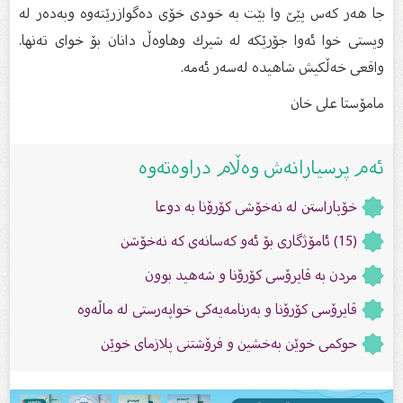
جا هه‌ر كه‌س پێێ وا بێت به‌ خودی خۆی ده‌گوازرێته‌وه‌ وبه‌ده‌ر له‌
ویستی خوا ئه‌وا جۆرێكه‌ له‌ شیرك وهاوه‌ڵ دانان بۆ خوای ته‌نها.
واقعی خه‌ڵكیش شاهیده‌ له‌سه‌ر ئه‌مه‌.
مامۆستا على خان
ئەم پرسیارانەش وەڵام دراوەتەوە
خۆپاراستن لە نەخۆشی کۆرۆنا بە دوعا
(15) ئامۆژگارى بۆ ئەو کەسانەى کە نەخۆشن
مردن بە ڤایرۆسی كۆرۆنا و شەهید بوون
ڤایرۆسی کۆرۆنا و بەرنامەیەکى خواپەرستى لە ماڵەوە
حوکمى خوێن بەخشین و فرۆشتنى پلازماى خوێن