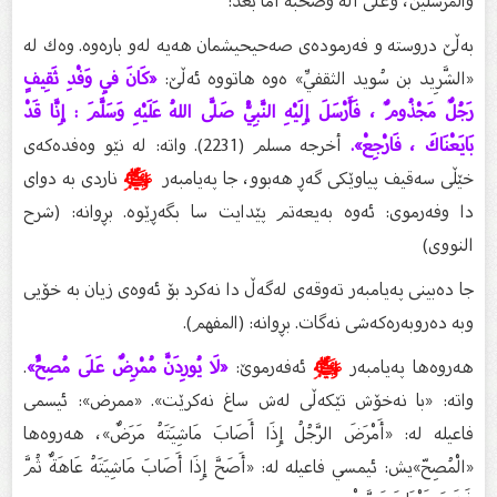
والمرسلين، وعلى آله وصحبه أما بعد:
به‌ڵێ دروسته‌ و فه‌رموده‌ی صه‌حیحیشمان هه‌یه‌ له‌و باره‌وه‌. وه‌ك له‌
«الشَّرِيد بن سُويد الثقفيِّ» ه‌وه‌ هاتووه‌ ئه‌ڵێ:
«كَانَ فِي وَفْدِ ثَقِيفٍ
رَجُلٌ مَجْذُومٌ ، فَأَرْسَلَ إِلَيْهِ النَّبِيُّ صَلَّى اللهُ عَلَيْهِ وَسَلَّمَ : إِنَّا قَدْ
بَايَعْنَاكَ ، فَارْجِعْ».
أخرجه مسلم (2231). واته‌: له‌ نێو وه‌فده‌كه‌ی
خێڵی سه‌قیف پیاوێكی گه‌ڕ هه‌بوو، جا په‌یامبه‌ر
ﷺ
ناردی به‌ دوای
دا وفه‌رموی: ئه‌وه‌ به‌یعه‌تم پێدایت سا بگه‌ڕێوه‌. بڕوانه‌: (شرح
النووی)
جا ده‌بینی په‌یامبه‌ر ته‌وقه‌ی له‌گه‌ڵ دا نه‌كرد بۆ ئه‌وه‌ی زیان به‌ خۆیی
وبه‌ ده‌روبه‌ره‌كه‌شی نه‌گات. بڕوانه‌: (المفهم).
هه‌روه‌ها په‌یامبه‌ر
ﷺ
ئه‌فه‌رموێ:
«لَا يُورِدَنَّ مُمْرِضٌ عَلَى مُصِحٍّ»
.
واته‌: «با نه‌خۆش تێكه‌ڵی له‌ش ساغ نه‌كرێت». «ممرض»: ئیسمی
فاعیله‌ له‌: «أَمْرَضَ الرَّجُلُ إِذَا أَصَابَ مَاشِيَتَهُ مَرَضٌ»، هه‌روه‌ها
«الْمُصِحّ»یش: ئیمسي فاعیله‌ له‌: «أَصَحَّ إِذَا أَصَابَ مَاشِيَتَهُ عَاهَةٌ ثُمَّ