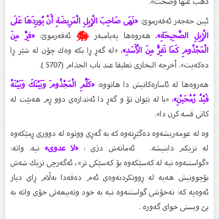
ذَهَبَ عَنْهَا وَصَحَّتْ».
ئیبن حه‌جه‌ر ئه‌فه‌رموێ:
«نَهَى صَاحِبَ الْإِبِلِ الْمَرِيضَةِ أَنْ يُورِدَهَا عَلَى
الْإِبِلِ الصَّحِيحَةِ».
هه‌روه‌ها په‌یامبه‌ر
ﷺ
ئه‌فه‌رموێ:
«فِرَّ مِنَ
الْمَجْذُومِ كَمَا تَفِرُّ مِنَ الْأَسَدِ».
«له‌ گه‌ڕ ڕا بكه‌ وه‌ك چۆن له‌ شێر ڕا
ده‌كه‌یت». أخرجه البخاری تعلیقا عند باب الجذام (5707 ).
هه‌روه‌ها له‌ ئاساره‌كانیش دا هاتووه‌:
«كَلِّمِ الْمَجْذُومَ وَبَيْنَكَ وَبَيْنَهُ
قَيْدُ رُمْحَيْنِ».
«با له‌ نێوان تۆ و گه‌ڕ دا ئه‌ندازه‌ی دوو ڕم هه‌بێت له‌
كاتی قسه‌ كرن دا».
وه له‌ عومه‌ریشه‌وه‌ ده‌گێڕنه‌وه‌ كه‌ به‌ گه‌ڕی ووتوه‌ له‌ دووری ڕمێكه‌وه‌
له‌ نزیكم دابنیشه‌. ئه‌مانه‌ش دژی :
«لا عدوی»
نیه‌. واته‌:
«گواستنه‌وه‌ نیه‌ له‌ كه‌سێكه‌وه‌ بۆ كه‌سێكی تر»، ئه‌گه‌رچی نزیك شه‌ش
بۆچوونیش هه‌یه‌ له‌ ڕوونكردنه‌وه‌ی ئه‌م ده‌قه‌دا به‌ڵام ڕای دیار
ئه‌وه‌‌یه‌ كه‌: نه‌خۆشی گواستنه‌وه‌ نیه‌ به‌ خود وته‌بیعه‌تی خۆی واته‌ به‌
بێ ویستی خوای گه‌وره‌ .