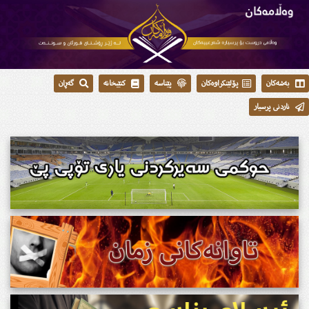
بەشەکان
پۆلێنکراوەکان
پێناسە
کتێبخانە
گەڕان
ناردنی پرسیار