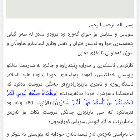
بسم الله الرحمن الرحیم
سوپاس و ستایش بۆ خواى گەورە وە درودو سڵاو لە سەر گیانى
پێغەمبەرى خوا وە لەسەر خێزان و كەس وكارى ئیماندارو هاوەڵان و
شوێن كەوتوانى تا رۆژى دوایى.
كاركردنی ئاسنكەری و جەزارە ڕێپێدراوە و جائیزە لە شەریعدا بەلكو
پێویستی خەلكیشن، ئەوەتا پەیامبەری خودا (داود) علیه السلام
ئاسنگەربووە و ئامێری پارێزەر(درع)ی جەنگی دروست دەكرد كە
لەجەنگدا دەپۆشرا، خودا دەفەرموێت:
[وَعَلَّمْنَاهُ صَنْعَةَ لَبُوسٍ لَكُمْ
لِتُحْصِنَكُمْ مِنْ بَأْسِكُمْ فَهَلْ أَنْتُمْ شَاكِرُونَ]
(الأنبياء: 80)، واتە: وە
فێرمانكرد كە جلی پارێزەری جەنگی دروست بكات بۆ ئەوەی
بتانپارێزێت جا ئایا ئێوەش سوپاس گوزاربوون؟.
جا بەڕاستی ئەوەش لەو نیعمەتانەی خودایە كە پێویستی بە شوكر و