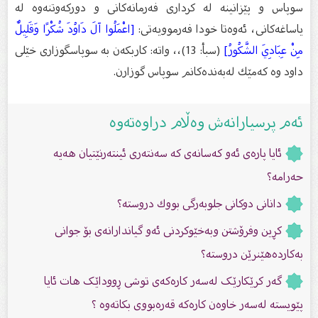
سوپاس و پێزانینە لە كرداری فەرمانەكانی و دوركەوتنەوە لە
یاساغەكانی، ئەوەتا خودا فەرموویەتی:
[اعْمَلُوا آلَ دَاوُدَ شُكْرًا وَقَلِيلٌ
مِنْ عِبَادِيَ الشَّكُورُ]
(سبأ: 13)،، واتە: كاربكەن بە سوپاسگوزاری خێلی
داود وە كەمێك لەبەندەكانم سوپاس گوزارن.
ئەم پرسیارانەش وەڵام دراوەتەوە
ئایا پارەى ئەو كەسانەى كە سەنتەرى ئینتەرنێتیان هەیە
حەرامە؟
دانانى دوكانى جلوبەرگى بووك دروستە؟
كڕین وفرۆشتن وبەخێوكردنی ئەو گیاندارانەی بۆ جوانی
بەكاردەهێنرێن دروستە؟
گەر کرێکارێک لەسەر کارەکەى توشى ڕووداێک هات ئایا
پێویستە لەسەر خاوەن کارەکە قەرەبووی بکاتەوە ؟