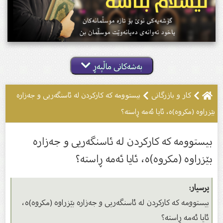
بەشەکانی ماڵپەڕ
کار و بازرگانی
بیستوومە كە كاركردن لە ئاسنگەریی و جەزارە
بێزراوە (مكروه)ە، ئایا ئەمە ڕاستە؟
بیستوومە كە كاركردن لە ئاسنگەریی و جەزارە
بێزراوە (مكروه)ە، ئایا ئەمە ڕاستە؟
پرسیار:
بیستوومە كە كاركردن لە ئاسنگەریی و جەزارە بێزراوە (مكروه)ە،
ئایا ئەمە ڕاستە؟