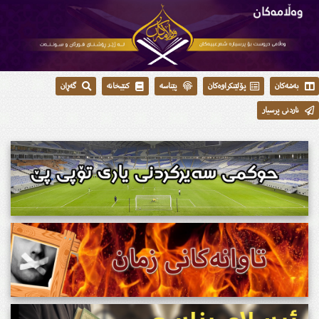
بەشەکان
پۆلێنکراوەکان
پێناسە
کتێبخانە
گەڕان
ناردنی پرسیار