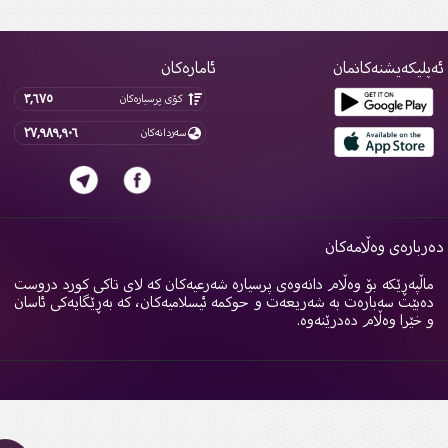
پلیکەیشنەکانمان
ئامارەکان
٣,٦٧٥
کۆی پرسیارەکان
٢٧,٩٨٩,٩٠٦
سەردانەکان
ربارەی وەڵامەکان
اڵپەڕێکە بۆ وەڵام دانەوەی پرسیارە شەرعیەکان کە لای تاکی کورد دروست
ەبێت سەبارەت بە شەریعەت و حوکمە ئیسلامیەکان، کە بەڕێگایەکی ئاسان
 خێرا وەڵام دەدرێنەوە.