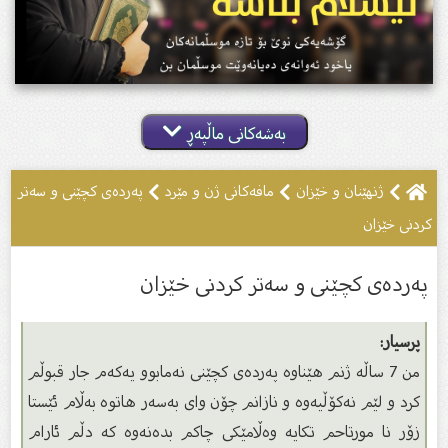
بەشەکانی ماڵپەڕ
ژنهێنان و خێزان
مافەکانى ژن و مێرد
پەردەى کچێنى و سەتر
کردنى خێزان
پەردەى کچێنى و سەتر کردنى خێزان
پرسیار:
من 7 ساڵە ژنم هێناوە پەردەى كچێنی نەمابوو یەكەم جار قبوڵم
كرد و لێم نەكۆڵیەوە و نازانم چۆن وای بەسەر هاتوە بەڵام ئێستا
زۆر نا مورتاحم تكایە وەڵامێكی چاكم بدەنەوە كە دڵم ئارام