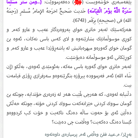
پێغەمبەری خۆشەویست (
ﷺ
) دەفەرمووێت:
{...وَمَنْ سَتَرَ مُسْلِمًا
سَتَرَهُ اللَّهُ يوْمَ الْقِيَامَە}
حَدیث صَحیحٌ اخرَجهُ الإمامُ مُسلمٍ (رَحِمَهُ
الله) فی (صحِیحِهِ) بِرَقَم (6743).
هەركەسێك لەبەر خاتری خوای پەروەردگار عەیب و عارو كەم و
كوڕی موسوڵمانێك بشارێتەوە و لای كەس باسی نەكات، ئەوە بێ
گومان خوای گەورەو میهرەبانیش لە پاشەڕۆژدا عەیب و عارو كەم و
كوڕێكانی ئەو موسوڵمانە دەپۆشێت.
لەبەر خاتری خوای گەورە باسی مەكە، بەئومێدی ئەوەی، بەڵكو (إن
شَاء الله) ئەم فەرموودە پیرۆزە بتگرێتەوەو سەرفرازی ڕۆژی قیامەت
بیت.
دڵنیابە لەوەی، كە هەرچی بڵێیت هەر لە زەرەری خۆتدایە، چونكە بێ
گومان سووك كردنی خێزانەكەت سووك كردنی خۆتە، چونكە خەڵكی
دەڵێن ئەی بۆ حەوت ساڵە دەنگ ناكەیت و خۆت كپ كردووەو
ئێستا دەنگ دەكەیت؟ وەڵامت چی دەبێت؟
بەڕێز/ م.عبید فقێ وەڵامى ئەم پرسیارەى داوەتەوە