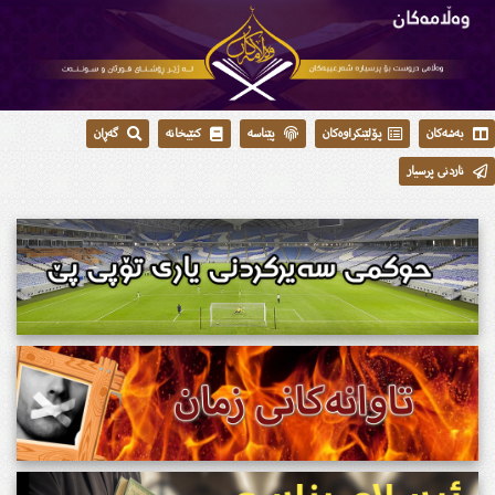
بەشەکان
پۆلێنکراوەکان
پێناسە
کتێبخانە
گەڕان
ناردنی پرسیار