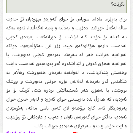
بگرێت؟
برای بەڕێزم مادام سوپاس بۆ خوای گەورەو میهرەبان تۆ حەوت
ساڵە لەگەڵ خێزانتدا دەژیت و بەدڵتە و باشە لەگەڵتدا، ئەوە مەكە
بـە كێشە بۆ خۆت، كـە نازانیت بۆ خێزانەكەت پەردەی كچێنی
لەدەست داوەو هۆكارەكەی چییە، زۆر لێی مەكۆڵەرەوە، چونكە
لەوانەیە خێزانت هەر لە بنەڕەتدا پەردەی كچێنی نەبووبێت، یا
لەوانەیە بەهۆی كەوتن و لێدانێكەوە ئەو پەردەیەی لەدەست دابێت
وهەستی پێنەكردبێت، یا لەوانەیە پەردەی هەبووبێت وبەڵام بە
شكاندنی ئەو پەردەیە لەلایەن تۆوە خوێنی نەبووبێت و ووشك
بووبێت، یا بەهۆی هەر ئیحتیمالێكی ترەوە بێت، گرنگ بۆ تۆ
ئەوەیە، كە هەوڵ بدە بەویستنی خوای گەورە و لەبەر خاتری خوای
پەروەردگار ئەم كارە بپۆشەو لای كەس باسی مەكە، بەئومێدی
ئەوەی، بەڵكو خوای گەورەش تاوان و عەیب و عارەكانی تۆ بپۆشێت
و لێت خۆش بێت و سەرفرازی هەردوو جیهانت بكات.