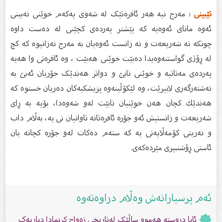
تێبینى :
مەرج نیە هەر ئافرەتێک لە شەوی یەکەم خوێنى نەبینى
ئەوە ماناى ئەوەیە کە پێشتر پەردەى کچێنى لە دەست داوە
چونکە نە شەریعەت و نە زانست ئەوەیان بە مەرج نەزانیوە كە كچ
لە ڕۆژى گواستنەوەیدا دەبێت خوێنى هەبێت ، وە ئافرەتى وا هەیە
پەردەى مەتاتیە و خوێنى نابێ و دواتر هەندێک جۆریان ئەبێ بە
نەشتەرگەرى لاببرێت، وە لێكۆڵینەوە پزیشكیەكان دەریان خستوە كە
هەندێك كچان هەن خوێنیان نابێت لەو شەوەدا، بۆیە بە ڕاى
شەریعەت و زانستیش ئەو جۆرە ئافرەتانە تاوانیان نى یە، بەڵام داب
و نەریتى كۆمەڵایەتى یە كە ستەم دەكات لەو جۆرە كچانە یان
ئاستى ڕۆشنبیرى مێردەكەى.
ئەم پرسیارانەش وەڵام دراوەتەوە
ئایا دروستە هەموو ساڵێک لەتاریخی زەواج کرنمادا دیاریەک