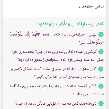
ستافی وەڵامەکان
ئەم پرسیارانەش وەڵام دراوەتەوە
نهێنی و حیكمەتی دوعای شەوی قەدر: "اللَّهُمَّ إِنَّكَ عَفُوٌّ تُحِبُّ
الْعَفْوَ فَاعْفُ عَنِّي"
گرنگترین عیبادەتەکانى شەوانى قەدر چین؟ پێغەمبەرى خوا
صلى الله علیه وسلم چۆن ئەم شەوانەى زیندوو دەکردەوە؟
ئەبێ شەوانی ليلة القدر سەیری سایتە ئیسلامییەكان بکەم و
شتی بەسود بخوێنمەوەو گوێش لەقورئان بگرم ؟
ئه‌گه‌ر ئافره‌تێك له ‌شه‌وی قه‌دردا بكه‌وێته‌ ناو سوڕی مانگانه‌!
ئایا ده‌بێت چی بكات؟
تایبەتمەندیەكانی دە شەوی كۆتایی مانگى ڕەمەزان چین؟