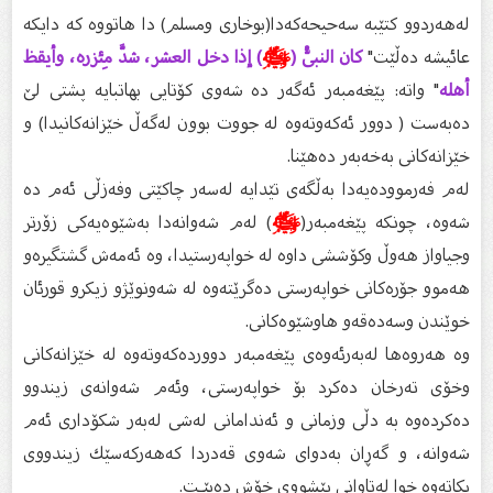
لەهەردوو كتێبە سەحیحەكەدا(بوخاری ومسلم) دا هاتووە كە دایكە
عائیشە دەڵێت"
كان النبىُّ (
ﷺ
) إذا دخل العشر، شدَّ مِئزره، وأيقظ
أهله
" واتە: پێغەمبەر ئەگەر دە شەوی كۆتایی بهاتبایە پشتی لێ
دەبەست ( دوور ئەكەوتەوە لە جووت بوون لەگەڵ خێزانەكانیدا) و
خێزانەكانی بەخەبەر دەهێنا.
لەم فەرموودەیەدا بەڵگەی تێدایە لەسەر چاكێتی وفەزڵی ئەم دە
شەوە، چونكە پێغەمبەر(
ﷺ
) لەم شەوانەدا بەشێوەیەكی زۆرتر
وجیاواز هەوڵ وكۆششی داوە لە خواپەرستیدا، وە ئەمەش گشتگیرەو
هەموو جۆرەكانی خواپەرستی دەگرێتەوە لە شەونوێژو زیكرو قورئان
خوێندن وسەدەقەو هاوشێوەكانی.
وە هەروەها لەبەرئەوەی پێغەمبەر دووردەكەوتەوە لە خێزانەكانی
وخۆی تەرخان دەكرد بۆ خواپەرستی، وئەم شەوانەی زیندوو
دەكردەوە بە دڵی وزمانی و ئەندامانی لەشی لەبەر شكۆداری ئەم
شەوانە، و گەڕان بەدوای شەوی قەدردا كەهەركەسێك زیندووی
بكاتەوە خوا لەتاوانی پێشووی خۆش دەبێـت.