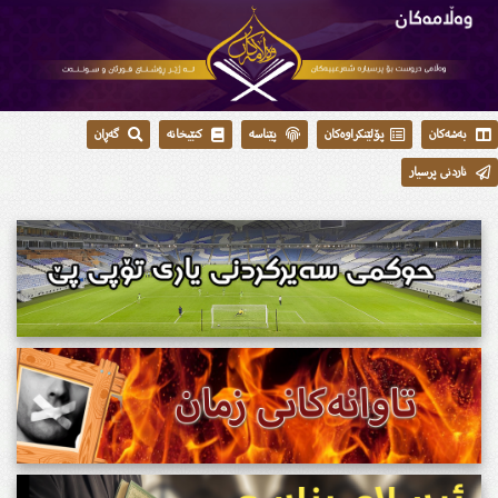
بەشەکان
پۆلێنکراوەکان
پێناسە
کتێبخانە
گەڕان
ناردنی پرسیار