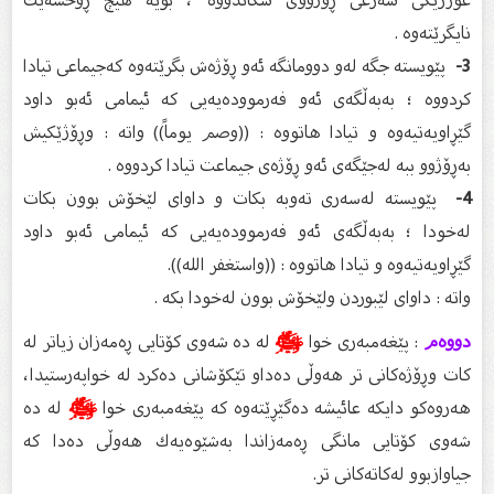
نایگرێته‌وه‌ .
3-
پێویسته‌ جگه‌ له‌و دوومانگه‌ ئه‌و ڕۆژه‌ش بگرێته‌وه‌ كه‌جیماعی تیادا
كردووه‌ ؛ به‌به‌ڵگه‌ی ئه‌و فه‌رمووده‌یه‌یی كه‌ ئیمامی ئه‌بو داود
گێڕاویه‌تیه‌وه‌ و تیادا هاتووه‌ : ((وصم یوماً)) واته‌ : وڕۆژێكیش
به‌ڕۆژوو ببه‌ له‌جێگه‌ی ئه‌و ڕۆژه‌ی جیماعت تیادا كردووه‌ .
4-
پێویسته‌ له‌سه‌ری ته‌وبه‌ بكات و داوای لێخۆش بوون بكات
له‌خودا ؛ به‌به‌ڵگه‌ی ئه‌و فه‌رمووده‌یه‌یی كه‌ ئیمامی ئه‌بو داود
گێڕاویه‌تیه‌وه‌ و تیادا هاتووه‌ : ((واستغفر الله)).
واته‌ : داوای لێبوردن ولێخۆش بوون له‌خودا بكه‌ .
دووەم
: پێغەمبەری خوا
ﷺ
لە دە شەوی کۆتایی ڕەمەزان زیاتر لە
كات وڕۆژەكانی تر هەوڵی دەداو تێكۆشانی دەكرد لە خواپەرستیدا،
هەروەكو دایكە عائیشە دەگێڕێتەوە كە پێغەمبەری خوا
ﷺ
لە دە
شەوی كۆتایی مانگی ڕەمەزاندا بەشێوەیەك هەوڵی دەدا كە
جیاوازبوو لەكاتەكانی تر.