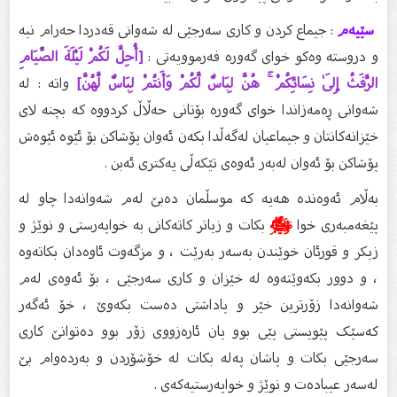
سێیەم
: جیماع کردن و کارى سەرجێی لە شەوانى قەدردا حەرام نیە
و دروستە وەکو خواى گەورە فەرموویەتى :
[أُحِلَّ لَكُمْ لَيْلَةَ الصِّيَامِ
الرَّفَثُ إِلَىٰ نِسَائِكُمْ ۚ هُنَّ لِبَاسٌ لَّكُمْ وَأَنتُمْ لِبَاسٌ لَّهُنَّ]
واتە : له‌
شه‌وانی ڕه‌مه‌زاندا خوای گه‌وره‌ بۆتانی حه‌ڵاڵ كردووه‌ كه‌ بچنه‌ لای
خێزانه‌كانتان و جیماعیان له‌گه‌ڵدا بكه‌ن ئه‌وان پۆشاكن بۆ ئێوه‌ ئێوه‌ش
پۆشاكن بۆ ئه‌وان له‌به‌ر ئه‌وه‌ی تێكه‌ڵی یه‌كتری ئه‌بن .
بەڵام ئەوەندە هەیە کە موسڵمان دەبێ لەم شەوانەدا چاو لە
پێغەمبەرى خوا
ﷺ
بکات و زیاتر کاتەکانى بە خواپەرستى و نوێژ و
زیکر و قورئان خوێندن بەسەر بەرێت ، و مزگەوت ئاوەدان بکاتەوە
، و دوور بکەوێتەوە لە خێزان و کارى سەرجێی ، بۆ ئەوەى لەم
شەوانەدا زۆرترین خێر و پاداشتی دەست بکەوێ ، خۆ ئەگەر
کەسێک پێویستى پێی بوو یان ئارەزووى زۆر بوو دەتوانێ کارى
سەرجێی بکات و پاشان پەلە بکات لە خۆشۆردن و بەردەوام بێ
لەسەر عیبادەت و نوێژ و خواپەرستیەکەی .