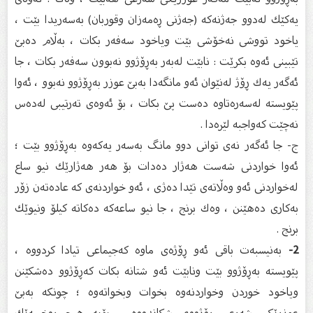
یه‌كێك له‌دوو جه‌ژنه‌كه‌ (جه‌ژنی ڕه‌مه‌زان وقوربان) به‌سه‌ریدا بێت ،
یاخود تووشی نه‌خۆشی بێت ویاخود سه‌فه‌ر بكات ، به‌ڵام ده‌بێ
تێبینی ئه‌وه‌ بكرێت : نابێت له‌به‌ر به‌ڕۆژوو نه‌بوون سه‌فه‌ر بكات ، جا
ئه‌گه‌ر یه‌ك ڕۆژ له‌نێوان ئه‌و مانگه‌دا به‌بێ عوزر به‌ڕۆژوو نه‌بوو ، ئه‌وا
پێویسته‌ له‌سه‌ره‌تاوه‌ ده‌ست پێ بكات ، بۆ ئه‌وه‌ی ته‌رتیبی له‌ده‌س
نه‌چێت كه‌واجبه‌ لێره‌دا .
ج- جا ئه‌گه‌ر نه‌ی توانی دوو مانگ به‌سه‌ر یه‌كه‌وه‌ به‌ڕۆژوو بێت ؛
ئه‌وا خواردنی شه‌ست هه‌ژار ده‌دات بۆ هه‌ر هه‌ژارێك نیو ساع
له‌خواردنی ئه‌و وه‌ڵاته‌ی تێدا ده‌ژی ، ئه‌و خواردنه‌ی كه‌ عاده‌ته‌ن زۆر
به‌كاری ده‌هێنن ، وه‌ك برنج ، جا نیو ساعه‌كه‌ ده‌كاته‌ كیلۆ ونیوێك
برنج .
2-
به‌نیسبه‌ت باقی ئه‌و ڕۆژه‌ی ماوه‌ كه‌جیماعی تیادا كردووه‌ ،
پێویسته‌ به‌ڕۆژوو بێت ونابێت ئه‌و شتانه‌ بكات كه‌ڕۆژوو ده‌شكێنن
ویاخود خوردن وخواردنه‌وه‌ بخوات وبخواته‌وه‌ ؛ چونكه‌ به‌بێ
عوزرێكی شه‌رعی ڕۆژووی شكاندووه‌ ، بۆیه‌ هیچ ڕوخسه‌ێك