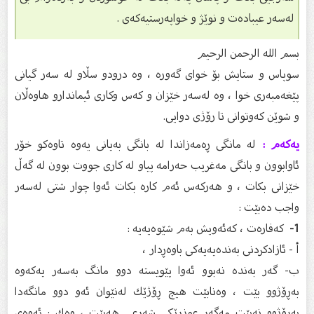
لەسەر عیبادەت و نوێژ و خواپەرستیەکەی .
بسم الله الرحمن الرحیم
سوپاس و ستایش بۆ خواى گەورە ، وە درودو سڵاو لە سەر گیانى
پێغەمبەرى خوا ، وە لەسەر خێزان و كەس وكارى ئیماندارو هاوەڵان
و شوێن كەوتوانى تا رۆژى دوایى.
یەکەم :
لە مانگى ڕەمەزاندا لە بانگى بەیانى یەوە تاوەکو خۆر
ئاوابوون و بانگى مەغریب حەرامە پیاو لە کارى جووت بوون لە گەڵ
خێزانى بکات ، و هەرکەس ئەم کارە بکات ئه‌وا چوار شتی له‌سه‌ر
واجب ده‌بێت :
1-
كه‌فاره‌ت ، كه‌ئه‌ویش به‌م شێوه‌یه‌یه‌ :
أ - ئازادكردنی به‌نده‌یه‌یه‌كی باوه‌ڕدار ،
ب- گه‌ر به‌نده‌ نه‌بوو ئه‌وا پێویسته‌ دوو مانگ به‌سه‌ر یه‌كه‌وه‌
به‌ڕۆژوو بێت ، وه‌نابێت هیچ ڕۆژێك له‌نێوان ئه‌و دوو مانگه‌دا
به‌ڕۆژوو نه‌بێت مه‌گه‌ر عوزرێكی شه‌رعی هه‌بێت ، وه‌ك : ئه‌وه‌ی