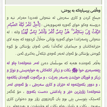
وەڵامی پرسیارەکە بە پوختی:
جیماع کردن و کارى سەرجێی لە شەوانى قەدردا حەرام نیە و
دروستە وەکو خواى گەورە فەرموویەتى :
[أُحِلَّ لَكُمْ لَيْلَةَ الصِّيَامِ
الرَّفَثُ إِلَىٰ نِسَائِكُمْ ۚ هُنَّ لِبَاسٌ لَّكُمْ وَأَنتُمْ لِبَاسٌ لَّهُنَّ]
واتە : له‌
شه‌وانی ڕه‌مه‌زاندا خوای گه‌وره‌ بۆتانی حه‌ڵاڵ كردووه‌ كه‌ بچنه‌ لای
خێزانه‌كانتان و جیماعیان له‌گه‌ڵدا بكه‌ن ئه‌وان پۆشاكن بۆ ئێوه‌
ئێوه‌ش پۆشاكن بۆ ئه‌وان له‌به‌ر ئه‌وه‌ی تێكه‌ڵی یه‌كتری ئه‌بن .
بەڵام ئەوەندە هەیە کە موسڵمان دەبێ
لەم شەوانەدا چاو لە
پێغەمبەرى خوا ﷺ بکات و زیاتر کاتەکانى بە خواپەرستى و نوێژ و
زیکر و قورئان خوێندن بەسەر بەرێت ، و مزگەوت ئاوەدان بکاتەوە
، و دوور بکەوێتەوە لە خێزان و کارى سەرجێی ، بۆ ئەوەى لەم
شەوانەدا زۆرترین خێر و پاداشتی دەست بکەوێ
، خۆ ئەگەر
کەسێک پێویستى پێی بوو یان ئارەزووى زۆر بوو دەتوانێ کارى
سەرجێی بکات و پاشان پەلە بکات لە خۆشۆردن و بەردەوام بێ