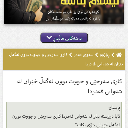
بەشەکانی ماڵپەڕ
ڕۆژوو
شەوى قەدر
کارى سەرجێی و جووت بوون لەگەڵ
خێزان لە شەوانى قەدردا
کارى سەرجێی و جووت بوون لەگەڵ خێزان لە
شەوانى قەدردا
پرسیار:
ئایا دروستە پیاو لە شەوانى قەدردا کارى سەرجێی و جووت بوون
لەگەڵ خێزانى خۆى بکات؟