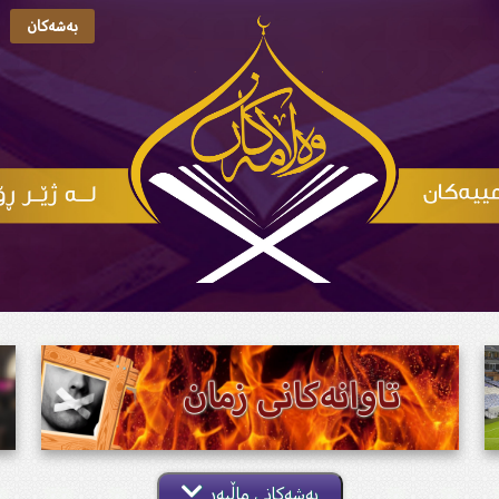
بەشەکان
بەشەکانی ماڵپەڕ