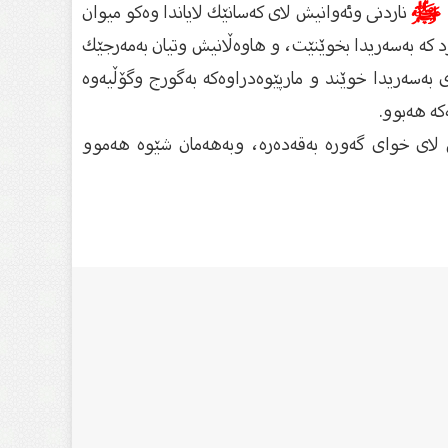
ﷺ
ناردنى وئەوانیش لاى كەسانێك لایاندا وەكو میوان
رد كە بەسەریدا بخوێنێت، و هاوەڵانیش وتیان بەمەرجێك
 بەسەریدا خوێند و مارپێوەدراوەكە بەگورج وگۆڵیەوە
كە هەبوو.
لاى خواى گەورە بەقەدەرە، وبەهەمان شێوە هەموو