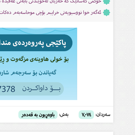
حوكمی کەسانێک کە حەزیان لەخوێندنی بابەتی عەقیدە ن
ئەگەر خوا نووسیویەتى خراپبم بۆچى موحاسەبەم دەكات 
سەردان:
بەش:
٧,٠٧٤
باوەڕبون بە قەدەر