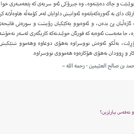
خوێنێت و چاك دەبێتەوە، وە چیرۆكى ئەو سریەى كە پێغەمبەرى خوا
ارێك داى بە گەورەكەیانەوە ئەوانیش داوایان لەم كۆمەڵە هاوەڵانە ك
ئاژەڵیان پێ بدەن، و ئەوەبوو یەكێكیان رۆیشت و سورەتى فاتیحەى
ە، جا مەبەست ئەوەیە كە قورئان خوێندنەكە كاریگەرى لەسەر نەخۆشە
بگۆڕێت، بەڵكو ئەوەش نووسراوە بەهۆى دوعاوە وهەموو شتێكیش 
ۆكار و ڕوودان بەهۆى هۆكارەوە هەمووى نووسراوە.
محمد بن صالح العثیمین - رحمه الله –
 نەفەس بپارێزین؟