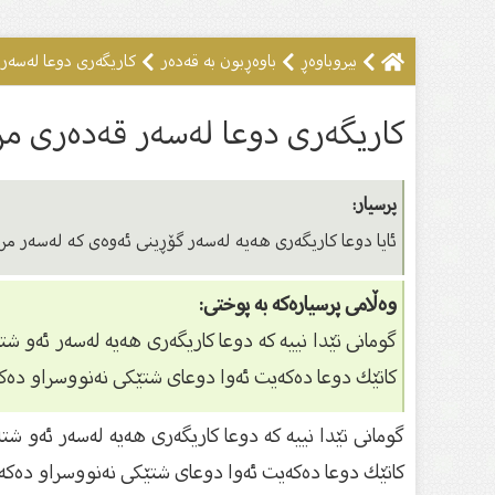
بیروباوه‌ڕ
باوەڕبون بە قەدەر
کاریگەری دوعا لەسەر
کاریگەری دوعا لەسەر قەدەری م
پرسیار:
ئایا دوعا كاریگەرى هەیە لەسەر گۆڕینى ئەوەى كە لەسەر 
وەڵامی پرسیارەکە بە پوختی:
گومانى تێدا نییە كە دوعا كاریگەرى هەیە لەسەر ئەو ش
كاتێك دوعا دەكەیت ئەوا دوعاى شتێكى نەنووسراو دەك
گومانى تێدا نییە كە دوعا كاریگەرى هەیە لەسەر ئەو ش
كاتێك دوعا دەكەیت ئەوا دوعاى شتێكى نەنووسراو دەكە