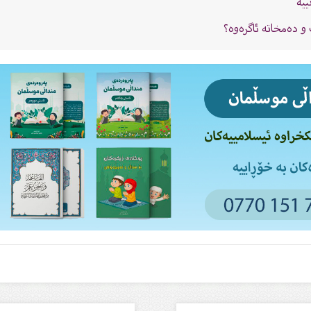
ییە
و دەمخاتە ئاگرەوە؟