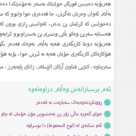
هەربۆیە دەبینین قورئان خوێنێك بەسەر نەخۆشێكدا دە
بەڵام ئەوان وەریان نەگرتن، جا قەدەرى خوا وابوو كە م
دەخوێنین كە كرێمان پێ بدەن، ئەوانیش ڕازى بوون كە 
هەستایە سەرپێ وەكو بڵێی وشترى پێ بەستراوبوو كرایەو
هەربۆیە دوعا كاریگەرى هەیە بەڵام نەوەك قەدەر 
هۆكارەكان كاریگەرى خۆیان هەیە بە ئیزنى خوا، بۆیە ه
سەرچاوە : کتێبی فتاوى أرکان الإسلام: زاناى پایەبەرز : 
ئەم پرسیارانەش وەڵام دراوەتەوە
ڕوونکردنەوەیەک سەبارەت بە قەدەر
خواى گەورە ماڵى زۆر پێ بەخشیوین چۆن خۆمان لە چاو و
ئەو شتانەی لە (لوح المحفوظ) دا نوسراوە