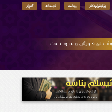
پۆلێنکراوەکان
پێناسە
کتێبخانە
گەڕان