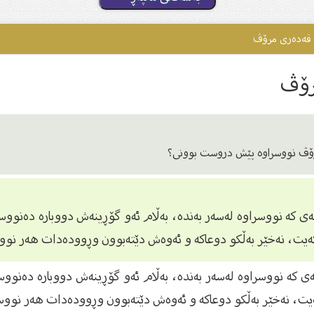
 قەدەری مرۆڤ
رۆڤ
مرۆڤ نووسراوە پێش دروست بوونى؟
تەى كە نووسراوە لەسەر بەندە، بەڵام ئەو گۆڕینەش دووبارە دەنووسر
ەیت، نەخێر بەڵكو دوعاكە و ئەوەش دێتەبوون وڕوودەدات هەر نووس
تەى كە نووسراوە لەسەر بەندە، بەڵام ئەو گۆڕینەش دووبارە دەنووسر
یت، نەخێر بەڵكو دوعاكە و ئەوەش دێتەبوون وڕوودەدات هەر نووسر