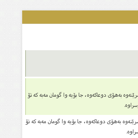
ێتەوە بەهۆى دوعاكەوە، جا بۆیە وا گومان مەبە كە تۆ
راوە.
ێتەوە بەهۆى دوعاكەوە، جا بۆیە وا گومان مەبە كە تۆ
اوە.