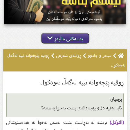
بەشەکانی ماڵپەڕ
سيحر و جادوو
ڕوقیەى شەرعى
ڕوقیە پێچەوانە نییە لەگەڵ
تەوەکول
ڕوقیە پێچەوانە نییە لەگەڵ تەوەکول
پرسیار:
ئایا روقیە دژ و پێچەوانەى پشت بەخوا بەستنە؟
(التوكل)
بریتیە لە بەڕاست پشت بەستن بەخوا لە بەدەستهێنانى