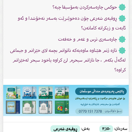
حوكمى چارەسەركردن بەمۆسیقا چیە؟
ڕوقیەى شەرعى چۆن دەخوێنرێت بەسەر نەخۆشدا و ئەو
ئایەت و زیکرانە کامانەن؟
چارەسەرى ترس و غەم و خەفەت
تازە ژنم هێناوە ماوەیەکە ناتوانم بچمە لای خێزانم و جیماعی
لەگەڵ بکەم ، جا نازانم سیحرم لێ کراوە یاخود سیحر لەخێزانم
کراوە؟
سەردان:
بەش:
٣,١٥٠
ڕوقیەى شەرعى