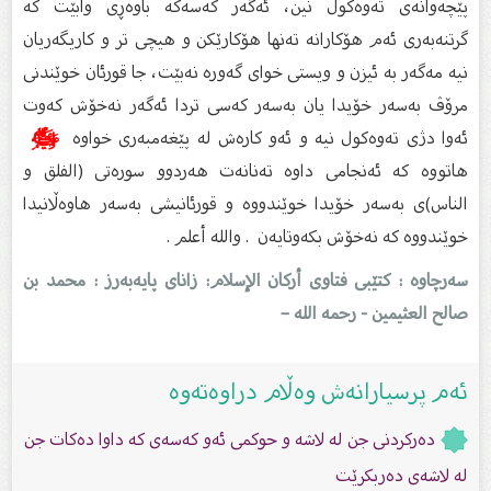
پێچەوانەى تەوەكول نین، ئەگەر كەسەكە باوەڕى وابێت كە
گرتنەبەرى ئەم هۆكارانە تەنها هۆكارێكن و هیچی تر و كاریگەریان
نیە مەگەر بە ئیزن و ویستى خواى گەورە نەبێت، جا قورئان خوێندنى
مرۆڤ بەسەر خۆیدا یان بەسەر كەسى تردا ئەگەر نەخۆش كەوت
ئەوا دژى تەوەكول نیە و ئەو كارەش لە پێغەمبەرى خواوە
ﷺ
هاتووە كە ئەنجامى داوە تەنانەت هەردوو سورەتى (الفلق و
الناس)ى بەسەر خۆیدا خوێندووە و قورئانیشی بەسەر هاوەڵانیدا
خوێندووە كە نەخۆش بكەوتایەن . والله أعلم .
سەرچاوە : کتێبی فتاوى أرکان الإسلام: زاناى پایەبەرز : محمد بن
صالح العثیمین - رحمه الله –
ئەم پرسیارانەش وەڵام دراوەتەوە
دەرکردنی جن لە لاشە و حوکمی ئەو کەسەی کە داوا دەکات جن
لە لاشەی دەربکرێت