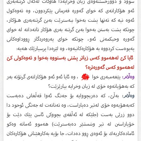
سوود و دوورخستنەوەى زیان وخراپەدا هاوكات لەگەڵ گرتنەبەرى
ئەو هۆكارانەى كە خواى گەورە فەرمانى پێكردوون، وە تەوەكول
ئەوە نیە كە تەنها پشت بەخوا ببەسترێت بەبێ گرتنەبەرى هـۆكار،
چونكە پشت بەستن بەخوا بەبێ گرتنە بەرى هۆكار تانەدانە لە خواى
گەورە وحیكمەتى ئەو، چونكە خواى پەروەردگار ڕووداوەكانى
پەیوەست كردووە بە هۆكارەكانیەوە، وە لێرەدا پرسیارێك هەیە:
ئایا كێ لەهەموو كەس زیاتر پشتى بەستووە بەخوا و تەوەكولى كێ
لەهەموو كەس گەورەترە؟
وەڵام:
پێغەمبەرى خوا
ﷺ
، وە ئایا ئەو ئەو هۆكارانەى گرتۆتە بەر
كە بەهۆیانەوە خۆى لە زیان وخراپە بپارێزێت؟
وەڵام:
بەڵێ، كە دەربچووایە بۆ جەنگ ئەوا قەڵغانى دەبەست
كەبەهۆیەوە خۆى لەتیر دەپاراست، وە تەنانەت لە جەنگى ئوحود دا
دوو زرێى بەست (جلێكە لە ئەڵقەى بچووكى ئاسن پێك دێت بۆ
خۆپاراستن لە تیر وشمشێر دەبەسترێت) هەموو ئەمانە وەكو
ئامادەكاریەك بۆ ئەوەى ڕوو دەدات، جا بۆیە بەكارهێنانى هۆكارەكان