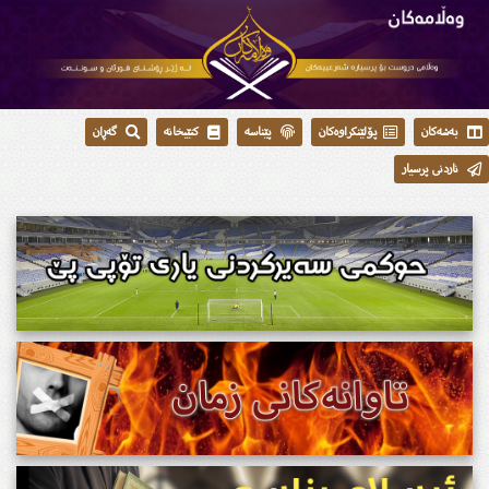
بەشەکان
پۆلێنکراوەکان
پێناسە
کتێبخانە
گەڕان
ناردنی پرسیار