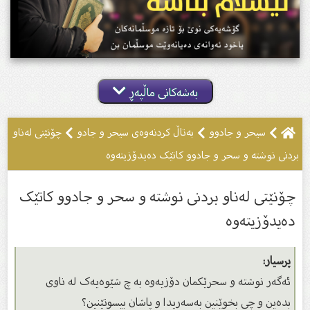
بەشەکانی ماڵپەڕ
سيحر و جادوو
بەتاڵ کردنەوەى سیحر و جادو
چۆنێتى لەناو
بردنى نوشتە و سحر و جادوو کاتێک دەیدۆزیتەوە
چۆنێتى لەناو بردنى نوشتە و سحر و جادوو کاتێک
دەیدۆزیتەوە
پرسیار:
ئەگەر نوشتە و سحرێکمان دۆزیەوە بە چ شێوەیەک لە ناوی
بدەین و چی بخوێنین بەسەریدا و پاشان بیسوتێنین؟