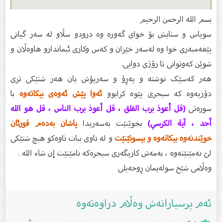
بسم الله الرحمن الرحیم
سوپاس و ستایش بۆ خواى گەورە وە درودو سڵاو لە سەر گیانى
پێغەمبەرى خوا وە لەسەر خێزان و كەس وكارى ئیماندارو هاوەڵان و
شوێن كەوتوانى تا رۆژى دوایى.
هەر کەسێک نوشتە و پەڕۆ و سەرپۆش یان هەر شتێکی تری
دۆزیەوە کە سیحری پێوە كرابوو
ئەوا پێش ئەوەی بیکاتەوە
با
سورەتی
(قل أعوذ برب الفلق ، قل أعوذ برب الناس ، قل هو الله
أحد ، آية الكرسي)
بخوێنێت بەسەریدا
پاشان بەدەم قورئان
خوێندنەوە بیکاتەوە و بیسوتێنێت
و لە ناوی ببات تاوەکو هیچ شتێکی
لێ نەمێنێتەوە ، بەمەش کاریگەری سیحرەکە نامێنێت إن شاء الله .
وەڵامى شێخ سولەیمان ڕوحەیلی
ئەم پرسیارانەش وەڵام دراوەتەوە