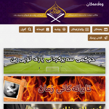
بەشەکان
پۆلێنکراوەکان
پێناسە
کتێبخانە
گەڕان
ناردنی پرسیار