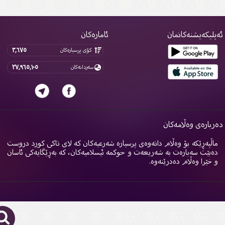
پلیکەیشنەکانمان
ئامارەکان
٣,٦٧٥
کۆی پرسیارەکان
٢٧,٩٦٥,١٠٥
سەردانەکان
ربارەی وەڵامەکان
اڵپەڕێکە بۆ وەڵام دانەوەی پرسیارە شەرعیەکان کە لای تاکی کورد دروست
ەبێت سەبارەت بە شەریعەت و حوکمە ئیسلامیەکان، کە بەڕێگایەکی ئاسان
 خێرا وەڵام دەدرێنەوە.