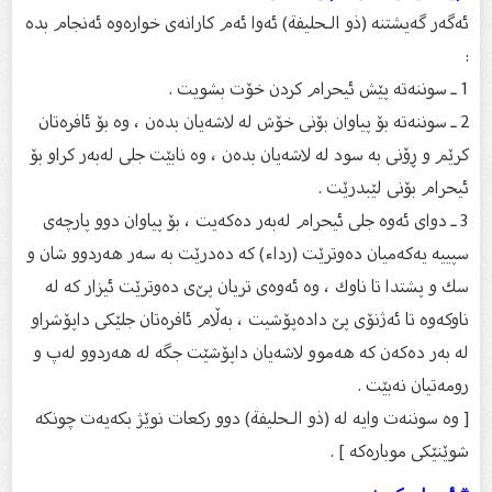
ئەگەر گەیشتنە (ذو الـحليفة) ئەوا ئەم كارانەی خوارەوە ئەنجام بدە
:
1 ـ سوننەتە پێش ئیحرام كردن خۆت بشویت .
2 ـ سوننەتە بۆ پیاوان بۆنی خۆش لە لاشەیان بدەن ، وە بۆ ئافرەتان
كرێم و ڕۆنی بە سود لە لاشەیان بدەن ، وە نابێت جلی لەبەر كراو بۆ
ئیحرام بۆنی لێبدرێت .
3 ـ دوای ئەوە جلی ئیحرام لەبەر دەكەیت ، بۆ پیاوان دوو پارچەی
سپییه یەكەمیان دەوترێت (ردا‌ء) كە دەدرێت بە سەر هەردوو شان و
سك و پشتدا تا ناوك ، وە ئەوەی تریان پێ‌ی دەوترێت ئیزار كە لە
ناوكەوە تا ئەژنۆی پێ‌ دادەپۆشیت ، بەڵام ئافرەتان جلێكی داپۆشراو
لە بەر دەكەن كە هەموو لاشەیان داپۆشێت جگە لە هەردوو لەپ و
رومەتیان نەبێت .
[ وە سوننەت وایە لە (ذو الـحليفة) دوو ركعات نوێژ بكەیەت چونكە
شوێنێكی موبارەكە ] .