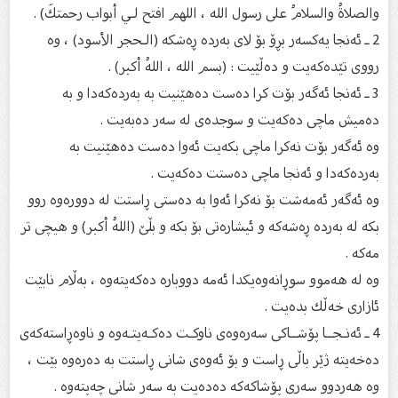
والصلاةُ والسلامُ على رسول الله ، اللهم افتح لـي أبواب رحمتكَ) .
2 ـ ئەنجا یەكسەر بڕۆ بۆ لای بەردە ڕەشكە (الـحجر الأسود) ، وە
رووی تێدەكەیت و دەڵێیت : (بسم الله ، اللهُ أكبر) .
3 ـ ئەنجا ئەگەر بۆت كرا دەست دەهێنیت بە بەردەكەدا و بە
دەمیش ماچی دەكەیت و سوجدەی لە سەر دەبەیت .
وە ئەگەر بۆت نەكرا ماچی بكەیت ئەوا دەست دەهێنیت بە
بەردەكەدا و ئەنجا ماچی دەستت دەكەیت .
وە ئەگەر ئەمەشت بۆ نەكرا ئەوا بە دەستی ڕاستت لە دوورەوە روو
بكە لە بەردە ڕەشەكە و ئیشارەتی بۆ بكە و بڵێ‌ (اللهُ أكبر) و هیچی تر
مەكە .
وە لە هەموو سوڕانەوەیكدا ئەمە دووبارە دەكەیتەوە ، بەڵام نابێت
ئازاری خەڵك بدەیت .
4 ـ ئەنـجــا پۆشــاكی سەرەوەی ناوكـت دەكـەیتـەوە و ناوەڕاستەكەی
دەخەیتە ژێر باڵی ڕاست و بۆ ئەوەی شانی ڕاستت بە دەرەوە بێت ،
وە هەردوو سەری پۆشاكەكە دەدەیت بە سەر شانی چەپتەوە .