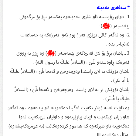
* سەفەری مەدینە
1- دوای ڕۆیشتنە ناو شاری مەدینەوە یەكسەر بڕۆ بۆ مزگەوتی
پێغەمبەر (
ﷺ
) :
2- وە ئەگەر كاتی نوێژی فەرز بوو ئەوا فەرزەكە بە جەماعەت
ئەنجام بدە .
3 ـ پاشان بڕۆ بۆ لای قەبرەكەی پێغەمبەر (
ﷺ
) وە ڕوو بە ڕووی
قەبرەكە ڕاوەستەو بڵـێ‌ : (السلامُ علیكَ یا رسول الله) .
پاشان تۆزێك بە لای ڕاستدا وەرچەرخێ‌ و ئەنجا بڵێ‌ : (السلامُ علیكَ
یا أبا بكر) .
پاشان تۆزێكی تر بە لای ڕاستدا وەرچەرخێ‌ و ئەنجا بڵێ‌ : (السلامُ
علیكَ یا عُـمَر) .
وە نابێت لەمە زیاتر بكەیت ئەگینا دەكەویتە ناو بیدعەوە ، وە ئەگەر
هاواریان تێبكەیت و لێیان بپاڕێیتەوە و داوایان لـێ‌بكەیت ئەوا
دەكەویتە ناو شیركەوە كە هەموو كردەوەكانت (بە عومرەكەیشەوە)
بەتاڵ دەكاتەوە !!!