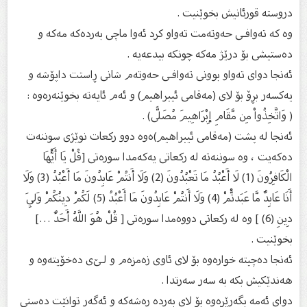
دروستە قورئانیش بخوێنیت .
وە كە تەوافـی حەوتەمت تەواو كرد ئەوا ماچی بەردەكە مەكە و
دەستیشی بۆ درێژ مەكە چونكە بیدعەیە .
ئەنجا دوای تەواو بوونی تەوافـی حەوتەم شانی ڕاستت داپۆشە و
یەكسەر بڕۆ بۆ لای (مەقامی ئیبراهیم) و ئەم ئایەتە بخوێنەرەوە :
( وَاتَّخِذُواْ مِن مَّقَامِ إِبْرَاهِيمَ مُصَلًّى) .
ئەنجا لە پشت (مەقامی ئیبراهیم)ەوە دوو ركعات نوێژی سوننەت
دەكەیت ، وە سوننەتە لە ركعاتی یەكەمدا سورەتی [قُلْ يَا أَيُّهَا
الْكَافِرُونَ (1) لَا أَعْبُدُ مَا تَعْبُدُونَ (2) وَلَا أَنتُمْ عَابِدُونَ مَا أَعْبُدُ (3) وَلَا
أَنَا عَابِدٌ مَّا عَبَدتُّمْ (4) وَلَا أَنتُمْ عَابِدُونَ مَا أَعْبُدُ (5) لَكُمْ دِينُكُمْ وَلِيَ
دِينِ (6) ] وە لە ركعاتی دووەمدا سورەتی [ قُلْ هُوَ اللَّهُ أَحَدٌ …]
بخوێنیت .
ئەنجا دەچیتە خوارەوە بۆ لای ئاوی زەمزەم و لـێ‌ی دەخۆیتەوە و
هەندێكیش بكە بە سەر سەرتدا .
دوای ئەمە بگەڕێرەوە بۆ لای بەردە ڕەشەكە و ئەگەر توانێت دەستی