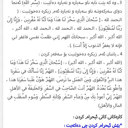
3 ـ وە كە پێت نایە ناو سەیارە و تەیارە دەڵێیت : (بِسْمِ اللَّهِ) ئەنجا
دوای سەركەوتنە ناو سەیارە و تەیارە ئەم زیكرە دەخوێنیت : (
الـحمد لله ، [ سُبْحانَ الَّذِي سَخَّرَ لَنَا هَذَا وَمَا كُنَّا لَهُ مُقْرِنِينَ ، وَإِنَّا إِلَى
رَبِّنَا لَمُنقَلِبُونَ] ، الـحمد لله ، الـحمد لله ، الـحمد لله ، الله أكبر ،
الله أكبر ، الله أكبر ، سبحانكَ اللهم إنـي ظلمتُ نفسي فاغفر لـي
فإنه لا يغفرُ الذنوب إلاَّ أنت) .) .
4 ـ پاشان ئەم زیكرە دەخوێنیت بۆ سەفەر كردن :
(الله أكبر ، الله أكبر ، الله أكبر) ، : [سُبْحانَ الَّذِي سَخَّرَ لَنَا هَذَا وَمَا
كُنَّا لَهُ مُقْرِنِينَ ، وَإِنَّا إِلَى رَبِّنَا لَمُنقَلِبُونَ] ، اللهُمّ إنّا نَسألُكَ في سَفَرِنا
هذا البِرَّ وَالتّقوَى. وَمِنَ العَمَلِ ما تَرضَى. اللهُمّ هَوِّنْ عَلَينا سَفَرَنا هذا ،
وأطْوِ عَنّا بُعْدَهُ. اللهُمّ أنتَ الصّاحِبُ في السَّفَرِ. وَالخَليفَةُ في الأهلِ.
اللهُمّ إنّي أعوذُ بِكَ مِنْ وَعثآءِ السّفَرِ. وَكآبةِ المَنْظَرِ. وَسُوءِ المُنقَلَبِ في
المالِ والأهلِ)
كارەكانی كاتی ئیحرام كردن :
*پێش ئیحرام كردن چی دەكەیت :