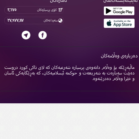
پلیکەیشنەکانمان
ئامارەکان
٣,٦٧٥
کۆی پرسیارەکان
٢٧,٩٧٧,١١٧
سەردانەکان
ربارەی وەڵامەکان
اڵپەڕێکە بۆ وەڵام دانەوەی پرسیارە شەرعیەکان کە لای تاکی کورد دروست
ەبێت سەبارەت بە شەریعەت و حوکمە ئیسلامیەکان، کە بەڕێگایەکی ئاسان
 خێرا وەڵام دەدرێنەوە.