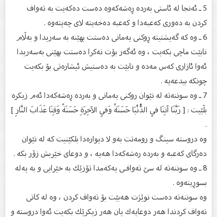
5 ـ ئەنجا لە ئاستی بەردە ڕەشەكەوە دەست دەكەیت بە تەواف
كردن بە دەوری كەعبەدا و كەعبە دەخەیتە لای چەپتەوە .
6 ـ وە كە گەیشتیتە ڕوكنی یەمانی دەستت بهێنە بە سەریدا و بەڵام
نابێت ماچی بكەیت ، وە ئەگەر بۆت نەكرا دەستت بهێنی بەسەریدا
ئەوا ئازاری كەس مەدە و نابێت بە دەستیش ئیشارەتی بۆ بكەیت
چونكە بیدعەیە .
7 ـ وە سوننەتە لە نێوان روكنی یەمانی و بەردە ڕەشەكەدا ئەم زیكرە
بڵێیت : [ رَبَّنَا آتِنَا فِي الدُّنْيَا حَسَنَةً وَفِي الآخِرَةِ حَسَنَةً وَقِنَا عَذَابَ النَّارِ ]
.
وە دروستە سینگ و رومەتت بەو لا دیوارەدا بلكێنیت كە لە نێوان
دەرگای كەعبە و بەردە رەشەكەدا هەیە ، و دوعای خێربش زۆر بكە .
8 ـ وە سوننەتە لە سێ‌ تەوافـی یەكەمدا تۆزێك بە خێرایی و بە پەلە
بسوڕیتەوە .
وە سوننەتە دەست نوێژت هەبێت بۆ تەواف كردن ، وە لە كاتی
تەواف كردندا هەر دوعایەك یان هەر زیكرێك بكەیت ئەوا دروستە و