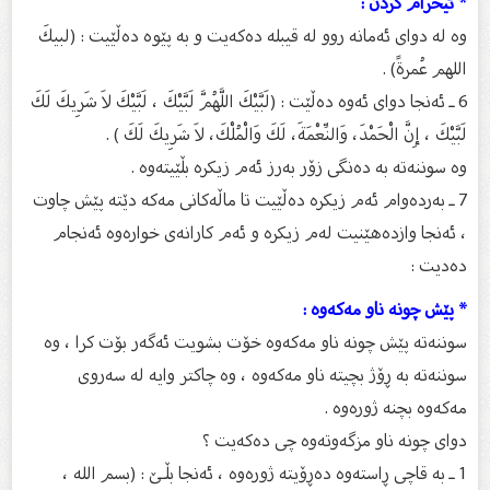
* ئیحرام كردن :
وە لە دوای ئەمانە روو لە قیبلە دەكەیت و بە پێوە دەڵێیت : (لبیكَ
اللهم عُمرةً) .
6 ـ ئەنجا دوای ئەوە دەڵێت : (لَبَّيْكَ اللَّهُمَّ لَبَّيْكَ ، لَبَّيْكَ لاَ شَرِيكَ لَكَ
لَبَّيْكَ ، إِنَّ الْحَمْدَ، وَالنِّعْمَةَ، لَكَ وَالْمُلْكَ، لاَ شَرِيكَ لَكَ ) .
وە سوننەتە بە دەنگی زۆر بەرز ئەم زیكرە بڵێیتەوە .
7 ـ بەردەوام ئەم زیكرە دەڵێیت تا ماڵەكانی مەكە دێتە پێش چاوت
، ئەنجا وازدەهێنیت لەم زیكرە و ئەم كارانەی خوارەوە ئەنجام
دەدیت :
* پێش چونە ناو مەكەوە :
سوننەتە پێش چونە ناو مەكەوە خۆت بشویت ئەگەر بۆت كرا ، وە
سوننەتە بە ڕۆژ بچیتە ناو مەكەوە ، وە چاكتر وایە لە سەروی
مەكەوە بچنە ژورەوە .
دوای چونە ناو مزگەوتەوە چی دەكەیت ؟
1 ـ بە قاچی ڕاستەوە دەڕۆیتە ژورەوە ، ئەنجا بڵـێ‌ : (بسم الله ،