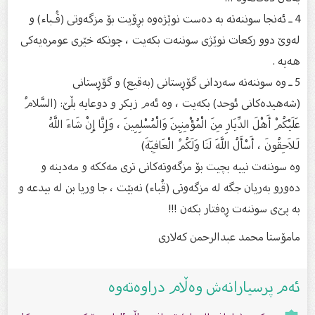
4 ـ ئەنجا سوننەتە بە دەست نوێژەوە بڕۆیت بۆ مزگەوتی (قُـبا‌ء) و
لەوێ‌ دوو ركعات نوێژی سوننەت بكەیت ، چونكە خێری عومرەیەكی
هەیە .
5 ـ وە سوننەتە سەردانی گۆڕستانی (بەقیع) و گۆڕستانی
(شەهیدەكانی ئوحد) بكەیت ، وە ئەم زیكر و دوعایە بڵێ: (السَّلامُ
عَلَيْكُمْ أَهْلَ الدِّيَارِ مِنَ الْمُؤْمِنِينَ وَالْمُسْلِمِينَ ، وَإِنَّا إِنْ شَاءَ اللَّهُ
لَلاَحِقُونَ ، أَسْأَلُ اللَّهَ لَنَا وَلَكُمُ الْعَافِيَةَ)
وە سوننەت نییە بچیت بۆ مزگەوتەكانی تری مەككە و مەدینە و
دەورو بەریان جگە لە مزگەوتی (قُبا‌ء) نەبێت ، جا وریا بن لە بیدعە و
بە پێ‌ی سوننەت ڕەفتار بكەن !!!
مامۆستا محمد عبدالرحمن کەلارى
ئەم پرسیارانەش وەڵام دراوەتەوە