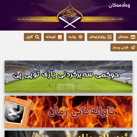
بەشەکان
پۆلێنکراوەکان
پێناسە
کتێبخانە
گەڕان
ناردنی پرسیار