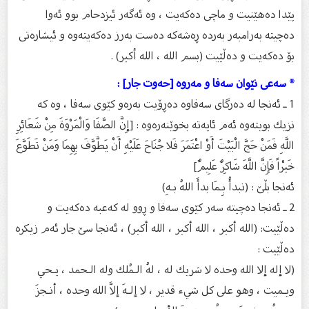
پێدا دەهێنیت و ماچی دەكەیت ، وە ئەگەر ئیزدحام بوو ئەوا
دەچیتە بەرامبەر بەردە ڕەشەكە دەست بەرز دەكەیتەوە و ئیشارەتی
بۆ دەكەیت و دەڵێیت (بسم الله ، الله أكبر) .
* سەعی نێوان سەفا و مەروە [حەوت جار] :
1 ـ ئەنجا لە دەرگای سەفاوە دەڕۆیت بەرەو كێوی سەفا ، وە كە
نزیك بویتەوە ئەم ئایەتە بخوێنەرەوە : [إِنَّ الصَّفَا وَالْمَرْوَةَ مِنْ شَعَائِرِ
اللَّهِ فَمَنْ حَجَّ الْبَيْتَ أَوْ اعْتَمَرَ فَلا جُنَاحَ عَلَيْهِ أَنْ يَطَّوَّفَ بِهِمَا وَمَنْ تَطَوَّعَ
خَيْراً فَإِنَّ اللَّهَ شَاكِرٌ عَلِيمٌ]
ئەنجا بڵێ‌ : (نبدأُ بِـمَا بدأَ اللهُ بـهِ)
2 ـ ئەنجا دەچیتە سەر كێوی سەفا و ڕوو لە كەعبە دەكەیت و
دەڵێیت: (الله أكبر ، الله أكبر ، الله أكبر) ، ئەنجا سێ‌ جار ئەم زیكرە
دەڵێیت :
(لا إله إلا الله وحده لا شريك له ، لهُ الـمُلك وله الـحمد ، يـحي
ويـميت ، وهو على كل شيء قدير ، لا إلـهَ إلاَّ الله وحده ، أنـجزَ