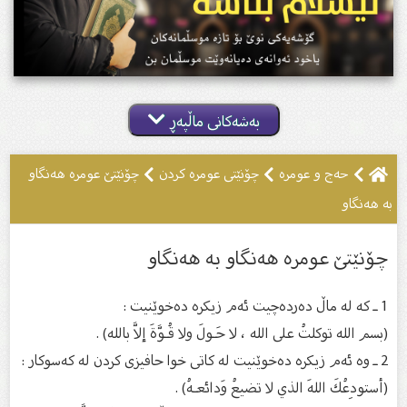
بەشەکانی ماڵپەڕ
حەج و عومرە
چۆنێتى عومرە کردن
چۆنێتێ عومره‌ هه‌نگاو
به‌ هه‌نگاو
چۆنێتێ عومره‌ هه‌نگاو به‌ هه‌نگاو
1 ـ كە لە ماڵ دەردەچیت ئەم زیكرە دەخوێنیت :
(بسم الله توكلتُ على الله ، لا حَـولَ ولا قُـوَّةَ إلاَّ بالله) .
2 ـ وە ئەم زیكرە دەخوێنیت لە كاتی خوا حافیزی كردن لە كەسوكار :
(أستودِعُكَ اللهَ الذي لا تضيعُ وَدائعـهُ) .