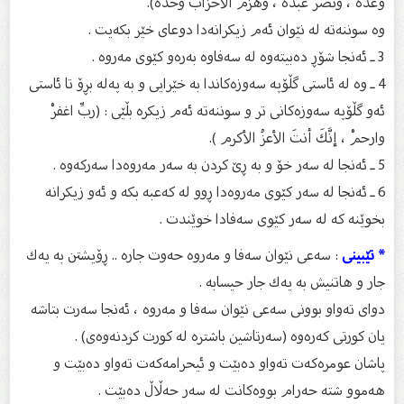
وعدهُ ، ونصرَ عبدهُ ، وهزمَ الأحزاب وحده).
وە سوننەتە لە نێوان ئەم زیكرانەدا دوعای خێر بكەیت .
3 ـ ئەنجا شۆڕ دەبیتەوە لە سەفاوە بەرەو كێوی مەروە .
4 ـ وە لە ئاستی گڵۆپە سەوزەكاندا بە خێرایی و بە پەلە بڕۆ تا ئاستی
ئەو گڵۆپە سەوزەكانی تر و سوننەتە ئەم زیکرە بڵێی : (ربِّ اغفرْ
وارحمْ ، إنَّكَ أنتَ الأعزُ الأكرم ).
5 ـ ئەنجا لە سەر خۆ و بە ڕێ كردن بە سەر مەروەدا سەركەوە .
6 ـ ئەنجا لە سەر كێوی مەروەدا ڕوو لە كەعبە بكە و ئەو زیكرانە
بخوێنە كە لە سەر كێوی سەفادا خوێندت .
* تێبینی
: سەعی نێوان سەفا و مەروە حەوت جارە .. ڕۆیشتن بە یەك
جار و هاتنیش بە یەك جار حیسابە .
دوای تەواو بوونی سەعی نێوان سەفا و مەروە ، ئەنجا سەرت بتاشە
یان كورتی كەرەوە (سەرتاشین باشترە لە كورت كردنەوەی) .
پاشان عومرەكەت تەواو دەبێت و ئیحرامەكەت تەواو دەبێت و
هەموو شتە حەرام بووەكانت لە سەر حەڵاڵ دەبێت .