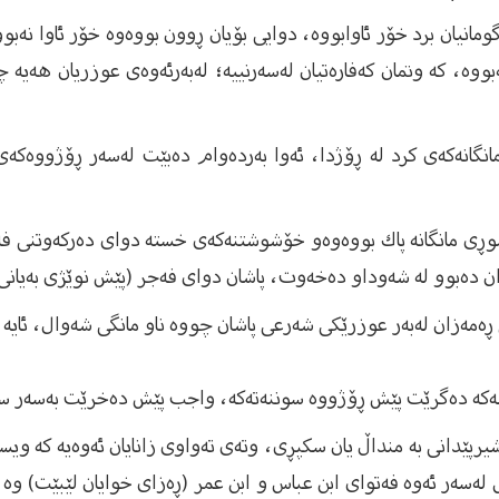
ومانیان برد خۆر ئاوابووە، دوایی بۆیان ڕوون بووەوە خۆر ئاوا نەبوو
نەبووە، كە وتمان كەفارەتیان لەسەرنییە؛ لەبەرئەوەی عوزریان هەیە
نگانەكەی كرد لە ڕۆژدا، ئەوا بەردەوام دەبێت لەسەر ڕۆژووەكەی،
وڕی مانگانە پاك بووەوە‌و خۆشوشتنەكەی خستە دوای دەركەوتنی فە
 دەبوو لە شەودا‌و دەخەوت، پاشان دوای فەجر (پێش نوێژی بەیان
ڕەمەزان لەبەر عوزرێكی شەرعی پاشان چووە ناو مانگی شەوال، ئایە
واجبەكە دەگرێت پێش ڕۆژووە سوننەتەكە، واجب پێش دەخرێت بەسەر سون
رپێدانی بە منداڵ یان سكپڕی، وتەی تەواوی زانایان ئەوەیە كە وی
لەسەر ئەوە فەتوای ابن عباس و ابن عمر (ڕەزای خوایان لێبێت) وە 