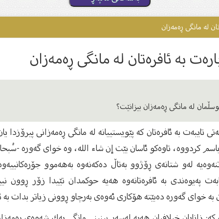
وسڵمان لە مانگی ڕەمەزان بیزانێت؟
ی تایبەت بە ئافرەتان كە پێویستییانە لە مانگی ڕەمەزانی پیرۆزدا یا
باسم كردووە، تاوەكو ئاسان بێت إن شا‌ء الله، وە خوای گەورە -سُبحان
تنەوەیە لەو شتانەی ڕۆژوو بەتاڵ دەكەنەوە بەهەموو جۆرەكانییە
ەت پەیوەندی بە ئافرەتانەوە هەیە حوكمدان تێیدا زۆر ڕوون نیی
ان بە خوای گەورە دەبێتە هۆكاری ئەوەی بەرچاو ڕوونی زیاتر بدات بە ئافر
كە: زانایان خیلافیان هەیە لەسەر بینینی مانگی یەك شەوەی ڕەمەزان 