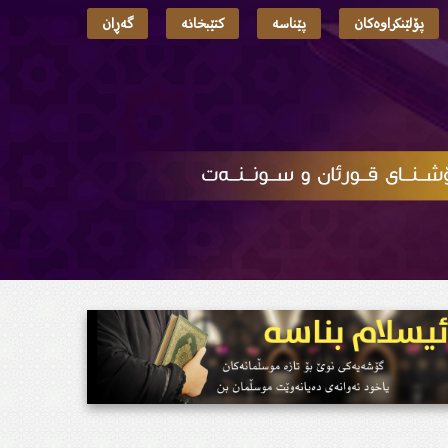
پۆلێنکراوەکان
پێناسە
کتێبخانە
گەڕان