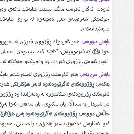
ئەوەیە: ئەگەر ئافرەت مانگ ببینێت شایەتیدانەكەی وەر
حوكمێكی شەرعییە‌و جێی دەبێتەوە لە بواری شایەتید
شایەتیدانەكەی.
بابەتی دووەم:
هەر ئافرەتێك ڕۆژووی قەرزی لەسەربوو وە
خوا ﷺ كە فەرموویەتی: "كاتێك گەیشتە نیوەی شەعبان بەڕۆ
لەبەر ئەوەی ڕۆژووی قەرزە، وە واجبێكە‌و حەقێكە لەسە
بابەتی سێ یەم:
هەر ئافرەتێك ڕۆژووی لەسەربێت‌و نەیگرێ
یەكەم: ڕۆژووەكەی نەگرتووەتەوە لەبەر هۆكارێكی شەرع
ئافرەتێك ڕۆژووەكەی شكاندووە لە ڕەمەزاندا وە ڕۆژووە
یان شیردان بە منداڵا، یان سكپڕی، یان سەفەر، ئەوا بەڕۆ
حاڵەتی دووەم: ڕۆژووەكەی نەگرتووەتەوە بەبێ‌ هۆكارێ
ئەوا كەفارەتی دەكەوێتە سەر بەهۆی دواخستنی، هەروەكو
بۆ هەر ڕۆژێك، وە واجبە لەسەری لە دوای ڕەمەزان ئەو 