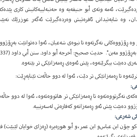
دەگیرێت، ئەمە وتەی أبو حنیفەیە وە حەنبەلییەكانیش كاری پێدەك
ان، وە شایەتیدانی ئافرەتیش وەردەگیرێت ئەگەر عوزرێك نەبێت،
 ڕۆژووەكانی نەگرتەوە تا نیوەی شەعبان، ئەوا دەتوانێت بەڕۆژوو 
ژوو مەبن". حديث صحيح: أخرجه أبو داود. سنن أبي داود (2337).
ری دەبێت بیگرێتەوە، پێش ئەوەی ڕەمەزانێكی تر بێتەوە.
تەوە تا ڕەمەزانێكی تر دێت، ئەوا لە دوو حاڵەت تێناپەڕێت:
ی:
كەی نەگرتووەتەوە تا ڕەمەزانێكی تر هاتووەتەوە، ئەوا لە دوو حا
ژوو دەبێت پێش ئەو ڕەمەزانە‌و كەفارەتی لەسەرنییە.
كی شەرعی:
 چۆن ابن عباس‌و ابن عمر،‌و أبو هورەیرە (ڕەزای خوایان لێبێت) فە
قەرزانەی بگرێتەوە.