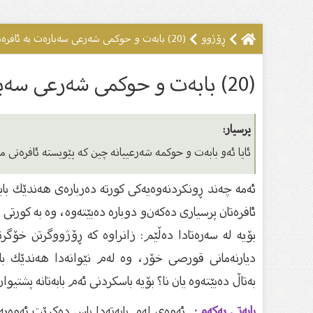
ڕۆژوو
(20) بابەت و حوکمی شەرعى سەبارەت بە ئافرەتان لە مانگی ڕەمەزان
(20) بابەت و حوکمی شەرعى سەبارەت بە ئافرەتان لە مانگی ڕەمەزان
پرسیار:
ئایا ئەو بابەت و حوکمە شەرعییانە چین کە پێویستە ئافرەتى م
ئەمە چەند ڕونكردنەوەیەكی كورتە دەربارەی هەندێك بابەت
ئافرەتان پرسیاری دەكەن‌و دوبارە دەبێتەوە، وە بە كورتی 
بۆیە لە سەرەتادا دەڵێم: زانراوە كە ڕۆژووگرتن خۆگر
دیارنەمانی قورصی خۆر، وە لەم نێوانەدا هەندێك باب
بەتاڵ دەبێتەوە یان نا؟ بۆیە باسكردنی ئەم بابەتانە پشتیو
بابەتی یەكەم:
ئەوەی لەم بابەتەدا باس دەكرێت ئەوەیە 