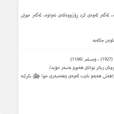
، ئەگەر ئەوەی كرد ڕۆژووەكەی تەواوە، ئەگەر خوێن
وەن چاكەیە.
11).
تان زیاتر توانای هەبوو بەسەر خۆیدا.
راهەتی هەیە‌و نابێت ئەوەی پێغەمبەری خوا ﷺ بكرێتە