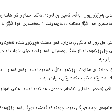
اتی بەڕۆژووبوون بەڵام ئەمین بن لەوەى نەگاتە جماع و ئاو هاتنەو
ێغەمبەری خوا ﷺ دەكات دەفەرمووێت: " پێغەمبەری خوا ﷺ لە خێزا
ش چل ڕۆژ لە مانگی ڕەمەزان، ئەوا دەبێت بەڕۆژوو بێت؛ لەبەرئەوەی 
 چل ڕۆژەوە، لە ناو مانگی ڕەمەزان؛ ئەوا واجبە خۆی بشوات لە چل
تر نیە.
 بۆ جوانكاری بەكاردێت ڕۆژوو بەتاڵ ناكەنەوە لەسەر وتەی تەواو؛ 
نەك لە شوێنێك بكرێت كە شوێنی خواردن بێت.
اڵان (فحص داخلى) ئەنجام دەدەن، وە ئەمە لەسەر وتەی تەواو ئ
ێئەوەی بچێتە قوڕگی یەوە، چونكە كە گەیشتە قوڕگی ئەوا ڕۆژووەكە