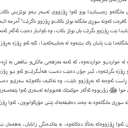
ی مانگانە‌و زەیستانیدا بوو ئەوا ڕۆژووی لەسەر نیە‌و نوێژیش ناك
ەت كەوتە سوڕی مانگانە نوێژ ناكات‌و ڕۆژوو ناگرێت" أخرجه البخاري. (
انیدا بێت ڕۆژوو بگرێت یان نوێژ بكات، وە تاوانبار دەبێت ئەگەر ئەن
نەدا بێت پاشان پاك ببێتەوە لە بەیانییەكەیدا، ئایە ئەو ڕۆژە بەڕۆژ
ە لە خواردن‌و خواردنەوە، كە ئەمە مەزهەبی مالكی‌و شافعی یە (ڕەح
ەو ڕۆژە بگرێتەوە، ئیتر چۆن دەبێت دەست هەڵبگرێت‌و ئەو نیو ڕۆژ
 ڕاست ئەوەیە كە بەڕۆژوو نابێت، وە تەكلیف ناكەوێتە سەری‌و دە
ەری خوا ﷺ زۆربووە ئەگەر حوكمێك هەبووایە لەسەری ئەوا پێغەمبەر
تە سوڕی مانگانەوە بە چەند دەقیقەیەك پێش خۆرئاوابوون، ئەوا ڕۆژو
 ئەوا ڕۆژووەكە بەتاڵا دەكاتەوە، بە یەكدەنگی زانایان، بەهەمان