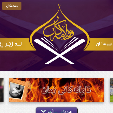
بەشەکان
بەشەکانی ماڵپەڕ