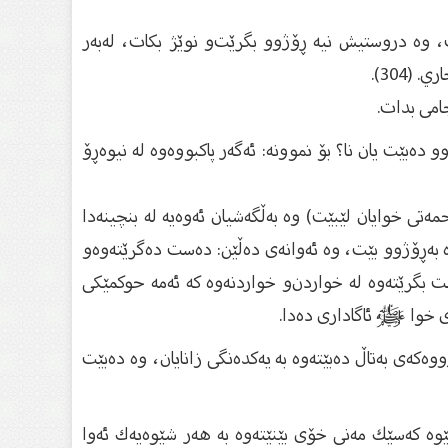
ات، وە دروستیش نیە ڕۆژوو بگرێت‌و نوێژ بكات، لەبەر
304).
جامی بدات.
وو دەبێت یان نا؟ بۆ نموونە: ئەگەر پاكبووەوە لە نیوەڕۆ
مەتی خوایان لێبێت) وە بەڵگەشیان ئەوەیە لە بنچینەدا
ە بەڕۆژوو بێت، وە ئەوانەی دەڵێن: دەست دەگرێتەوە‌و
ست بگرێتەوە لە خواردن‌و خواردنەوە كە ئەمە حوكمێكی
ی خوا ﷺ ئاگاداری دەدا.
وەكەی بەتاڵ دەبێتەوە بە یەكدەنگی زانایان، وە دەبێت
 شێوە كەسێك مەنی خۆی بێنێتەوە بە هەر شێوەیەك ئەوا