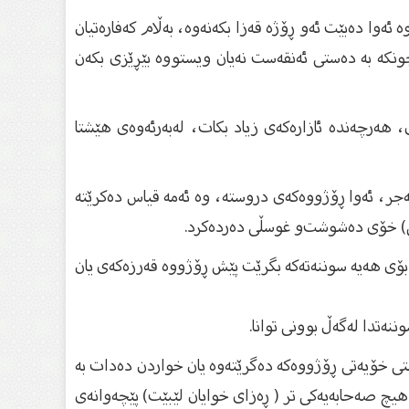
ە ئەوا دەبێت ئەو ڕۆژە قەزا بكەنەوە، بەڵام كەفارەتیان
 چونكە بە دەستی ئەنقەست نەیان ویستووە بێڕێزی بكەن
 هەرچەندە ئازارەكەی زیاد بكات، لەبەرئەوەی هێشتا
جر، ئەوا ڕۆژووەكەی دروستە، وە ئەمە قیاس دەكرێتە
ی) خۆی دەشوشت‌و غوسڵی دەردەكرد.
 بۆی هەیە سوننەتەكە بگرێت پێش ڕۆژووە قەرزەكەی یان
نەتدا لەگەڵ بوونی توانا.
ستی خۆیەتی ڕۆژووەكە دەگرێتەوە یان خواردن دەدات بە
هیچ صەحابەیەكی تر ( ڕەزای خوایان لێبێت) پێچەوانەی