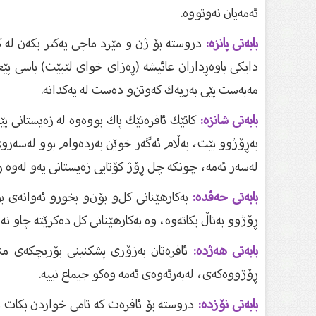
ئەمەیان نەوتووە.
بابەتی پانزە:
دروستە بۆ ژن و مێرد ماچی یەكتر بكەن لە ك
دایكی باوەڕداران عائیشە (ڕەزای خوای لێبێت) باسی پ
مەبەست پێی بەریەك كەوتن‌و دەست لە یەكدانە.
بابەتی شانزە:
كاتێك ئافرەتێك پاك بووەوە لە زەیستانی پێ
بەڕۆژوو بێت، بەڵام ئەگەر خوێن بەردەوام بوو لەسەروی
لەسەر ئەمە، چونكە چل ڕۆژ كۆتایی زەیستانی یە‌و لەوە زیا
بابەتی حەڤدە:
بەكارهێنانی كل‌و بۆن‌و بخور‌و ئەوانەی
ڕۆژوو بەتاڵ بكاتەوە، وە بەكارهێنانی كل دەكرێتە چاو 
بابەتی هەژدە:
ئافرەتان بەزۆری پشكنینی بۆریچكەی من
ڕۆژووەكەی، لەبەرئەوەی ئەمە وەكو جیماع نییە.
بابەتی نۆزدە:
دروستە بۆ ئافرەت كە تامی خواردن بكات ب