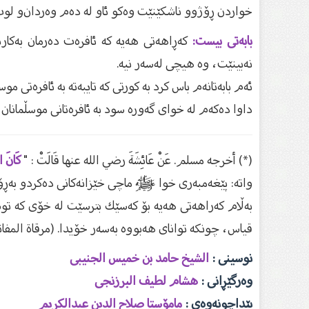
خواردن ڕۆژوو ناشكێنێت وەكو ئاو لە دەم وەردان‌و لوت 
بابەتی بیست:
كەڕاهەتی هەیە كە ئافرەت دەرمان بەكار
نەبینێت، وە هیچی لەسەر نیە.
ئەم بابەتانەم باس كرد بە كورتی كە تایبەتە بە ئافرەتی موس
داوا دەكەم لە خوای گەورە سود بە ئافرەتانی موسڵمانا
(*) أخرجه مسلم. عَنْ ‏عَائِشَةَ ‌‏رضي الله عنها ‌‏قَالَتْ ‏: "
كَانَ الن
واتە: پێغەمبەری خوا ﷺ ماچی خێزانەكانی دەكرد‌و بەڕۆژ
بەڵام كەراهەتی هەیە بۆ كەسێك بترسێت لە خۆی كە توش
قیاس، چونكە توانای هەبووە بەسەر خۆیدا. (مرقاة المفاتيح شرح مش
نوسینى :
الشیخ حامد بن خمیس الجنیبی
وەرگێڕانی :
هشام لطیف البرزنجی
پێداچونەوەى :
مامۆستا صلاح الدین عبدالکریم