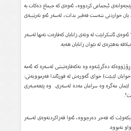
پێچەوانەی ئیجماعی كردووە، ئەوەی كە جیماع دەكات بە
 یان خواردنی شەست فەقیر بدات، لەسەر ئەو تەرتیبەی
؟ ئەوەی ئاشكرابێت لە وتەی زانایان كەفارەت تەنها لەسەر
لافە بەهێزەی لە نێوان زانایان هەیە.
 ڕۆژووەكە دەگرێتەوە وە نەكەفارەتیشی لەسەرە كە ئەمە
ی خوایان لێبێت) خوای گەورەش لە قورئاندا فەرموویەتی:
دمان تۆ لێمان مەگرە وە سزامان مەدە لەسەری. وە پێغەمبەری
ت".
ربكەوێت كە فەجر دەرچووە، ئەوا قەزاكردنەوەی لەسەر
او نەبووە.