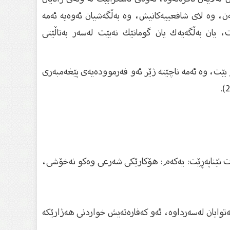
ەن، وە لای شافعییەكانیش، وە بەڵگەشیان ئەوەیە ئەمە
 یان بەڵگەیەك یان گومانێك نەبێت لەسەر بەتاڵێتی
بێت، وە ئەمە ناچێتە ژێر ئەو فەرموودەیەی پێغەمبەری
ڵەت تێناپەڕێت: یەكەم: هۆكارێكی شەرعی وەكو نەخۆشی،
توایان لەسەرداوە، ئەو كەفارەتەیش خواردنی هەژارێكە