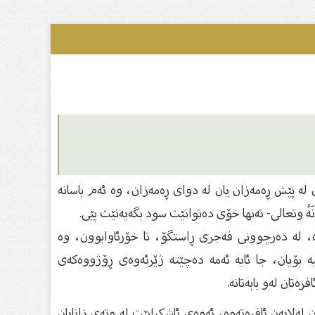
ن لە پێش ڕەمەزان یان لە دوای ڕەمەزان، وە ئەم باسانە
َهُ وتعالی- تەنها خۆی دەتوانێت سود بگەیەنێت پێی.
وە، لە دەرچوونی فەجری ڕاستگۆ، تا خۆرئاوابوون، وە
ە بۆیان، جا ئایە ئەمە دەچێتە ژێرئەوەی ڕۆژووەكەی
ەتان لەو بابەتانە.
لەلایەن ئافرەتەوە، ئەوەی ئاشكرابێت لە وتەی زانایان