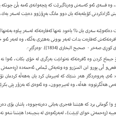
، وە قسەی ئەو كەسەش وەرناگیرێت كە پێچەوانەی ئەمە بڵێ چونكە 
 ئازادكردنی كۆیلەیەكە یان دوو مانگ بەڕۆژوو دەبێت لەسەر یەك،
 دەكەوێتە سەری یان نا؟ یاخود تەنها كەفارەتەكە لەسەر پیاوە بەتەنها
ئافرەتەكەش كەفارەت بدات لەبەر بوونی بەهێزی بەڵگە، وە لەبەر ئەو خی
خر - صحیح البخاری (1834)). -وەرگێڕ-.
 جیماع كردن وە ئافرەتەكە نەتوانێت بەرگری لە خۆی بكات، ئەوا نە
افعی‌و أبی پور‌و ابن المنژر‌و وە وتەیەكی ئیمامی ئەحمەدە (ڕەحمەت
: 286]. واتە: ئەی پەروەردگار هەر شتێك كە لەبیرمان كرد یان بەهەڵە كر
 هەڵگرتووە: هەڵە، وە لەبیرچوون، وە ئەوەی كە بەزۆر پێی بكرێ
 وا گومانی برد كە هێشتا فەجری بەیانی دەرنەچووە، پاشان بۆی دە
ییە (ڕەحمەتی خوای لێبێت)، لەبەرئەوەی لە بنچینەدا هێشتا شەو تەو