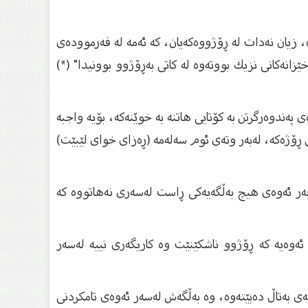
ە، زیان نەدات لە ڕۆژووەكەیان، كە ئەمە لە فەرموودەی
نەكانی نزیك بووتەوە لە كاتی بەڕۆژوو بوونیدا" (*)
پەندوەرگرتن بە كۆتایی هاتنە بە خوێنەكە، بۆیە واجبە
 ڕۆژەكە، لەبەر وتەی ئوم سەلەمە (ڕەزای خوای لێبێت)
لەبەر ئەوەی هیچ بەڵگەیەكی ڕاست لەسەری نەهاتووە كە
ەوەیە كە ڕۆژوو ناشكێنێت وە كاریگەری نییە لەسەر
ی بەتاڵ دەبێتەوە، وە بەڵگەش لەسەر ئەوەی تامكردنی