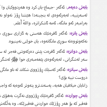
بابەتی دەیەم
: ئەگەر -جیماع-یان كرد وە هەردووكیان وا گ
لەسەرنییە، لەبەرئەوەی لە بنچینەدا هێشتا ڕۆژ تەواو 
بەرامبەر ئەو مانگە، ئەمە ئاشكراترە، واللهُ أَعلم.
بابەتی یانزە:
ئەگەر ئافرەتێك هەستی بە ئازاری سوڕی ما
نەكەوتووەتە سوڕی مانگانەوە، یان خوێنی نەبینیوە.
بابەتی دوانزە:
ئەگەر ئافرەت پێش دەركەوتنی فەجر لە س
سەر لەشگرانی، لەبەرئەوەی پێغەمبەری خوا ﷺ لەشگران
بابەتی سیانزە:
ئەگەر كەسێك ڕۆژووی شكاند لە ناو مانگی 
دروست نییە بۆی؟
زانایان خیلافیان هەیە، پەسەندتر‌و پتەوتر ئەوەیە كە 
بابەتی چواردە:
ئەگەر ئافرەتێك ڕۆژووی نەگرت بەهۆی شی
فەقیر كە بۆ هەر ڕۆژێك خواردنی فەقیرێكە، وە بەڵگەش 