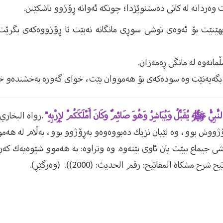
وەردانە لە كاتی دەستنوێژدا؛ چونكە ئەوانە ڕۆژوو ناشكێنن.
بهێنێت بۆ ئەوەی توشی سوڕی مانگانە نەبێت تا ڕۆژووەكەی بگرێت
ڵمانەوە لە مانگی ڕەمەزان.
ن بگەیەنێت وە سودەكەی بۆ هەمووان بێت، خوای گەورە بەخشندە‌و خا
َّبِيُّ ‏ﷺ ‌‏يُقَبِّلُ ‏وَيُبَاشِرُ ‌‏وَهُوَ صَائِمٌ وَكَانَ أَمْلَكَكُمْ ‏لِإِرْبِهِ" .
رواه البخاري (1927) ، ومسلم (06
ووش بوو، وە لێیان نزیك دەبووەوە‌و بەڕۆژوو بوو، بەڵام لە هەموو
ی جیماع ببێت یان ئاوی بێتەوە. وە وتراوە: بە هەموو شێوەیەك كە
كاة المفاتيح: رقم الحديث: (2000)). (وەرگێڕ).