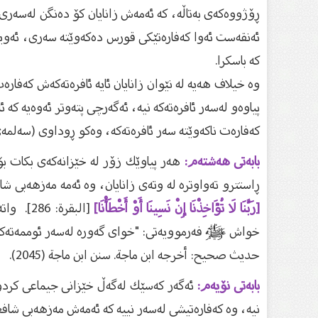
ڕۆژووەكەی بەتاڵە، كە ئەمەش زانایان كۆ دەنگن لەسەری
ئەنقەست ئەوا كەفارەتێكی قورس دەكەوێتە سەری، ئەویش
كە باسكرا.
وە خیلاف هەیە لە نێوان زانایان ئایە ئافرەتەكەش كەفارەت
پیاوە‌و لەسەر ئافرەتەكە نیە، ئەگەرچی پتەوتر ئەوەیە كە 
كەفارەت ناكەوێتە سەر ئافرەتەكە، وەكو ڕوداوی (سەلمەی كوڕی صە
بابەتی هەشتەم:
هەر پیاوێك زۆر لە خێزانەكەی بكات بۆ
ڕاستتر‌و تەواوترە لە وتەی زانایان، وە ئەمە مەزهەبی ش
[رَبَّنَا لَا تُؤَاخِذْنَا إِنْ نَسِينَا أَوْ أَخْطَأْنَا]
[البقرة
خواش ﷺ فەرموویەتی: "خوای گەورە لەسەر ئوممەتەكەمی
حديث صحيح: أخرجه ابن ماجة. سنن ابن ماجة (2045).
بابەتی نۆیەم:
ئەگەر كەسێك لەگەڵ خێزانی جیماعی كرد‌و
نیە، وە كەفارەتیشی لەسەر نییە كە ئەمەش مەزهەبی شافع