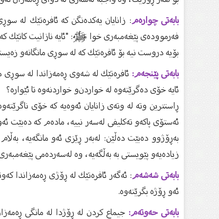
بابەتی چوارەم
: زانایان یەكدەنگن كە ئافرەتێك لە سوڕ
فەرموودەی پێغەمبەری خوا ﷺ: "ئایە نازانیت كاتێك كە ئافر
بۆیە دروست نیە بۆ ئافرەتێك كە لە سوڕی مانگانە‌و زەیست
بابەتی پێنجەم:
ئافرەتێك لە شەوی ڕەمەزاندا لە سوڕی مانگا
ئایە خۆی دەگرێتەوە لە خواردن‌و خواردنەوە تا ئێوارە؟
ڕاستترین وتە لە وتەی زانایان ئەوەیە كە خۆی ناگرێتەو
ئەستۆی پاكە‌و تەكلیفی لەسەر نییە، مادەم كە دەبێت ئ
بەڕۆژوو دەبێت دەڵێن: لەبەر ڕێزی ئەو مانگەیە، بەڵام
زیادەیە‌و پێویستی بە بەڵگەیە، وە لەسەردەمی پێغەمب
بابەتی شەشەم
: ئەگەر ئافرەتێك لە ڕۆژی ڕەمەزاندا كەو
ئەو ڕۆژە بگرێتەوە.
بابەتی حەوتەم:
جیماع كردن لە ڕۆژدا لە مانگی ڕەمەزان