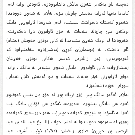
دەچینە ناو یەكەم شەوی مانگی داهاتووەوە، ئەوەش بزانە لەم
كاتەدا تەنها ئەوانە دەیبینن چاویان تیژە، بەڵام لە شەوی دووەمدا
هەموو كەسێك دەتوانێت بیبینێت، لەم شەوەدا ئاوابوونی مانگ
نزیكەی سێ چارەك سەعات لە خۆر ئاوابوون دوا دەكەوێت،
هەروەها لە نزیك شەوی سێیەمدا لە كاتی نوێژی خەوتنان (عشاء)
ئاوا دەبێت، لە (نوعمان)ی كوڕی (بەشیر)ەوە سەلمێنراوە كە
فەرموویەتی: (من زاناترین كەسم بەكاتی نوێژی خەوتنان
(عیشا))واتە: كاتی ئاوابوونی مانگی شەوی سێیەم لە مانگدا، واتە:
دوای ئاوابوونی خۆر بەیەك سەعات و نیو ئەمەش كاتی نەمانی
سورایی خۆرە (شەفەق).
بەڵام ئەگەر مانگ بینرا زۆر نزیك بوو لە خۆر یان پێشی كەوتبوو
ئەوە هی مانگی پێشووە، هەروەها ئەگەر هی كۆتایی مانگ بێت
ئەوا لە ئاسۆدا بە شێوەی كەوانە دەبینرێت هەر دووسەری كەوانەیە
ڕووی لە سەرەوە دەبێت،والله اعلم. جواب (الشيخ عبد الله بن عبد
الرحمن بن جبرين) فتاوى رمضان: (1/57) ترتيب أشرف عبد