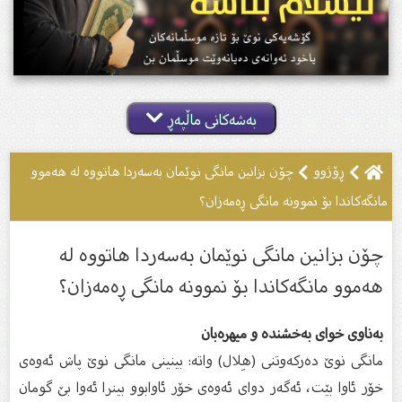
بەشەکانی ماڵپەڕ
ڕۆژوو
چۆن بزانین مانگی نوێمان بەسەردا هاتووە لە هەموو
مانگەكاندا بۆ نموونە مانگی ڕەمەزان؟
چۆن بزانین مانگی نوێمان بەسەردا هاتووە لە
هەموو مانگەكاندا بۆ نموونە مانگی ڕەمەزان؟
بەناوى خواى بەخشندە و میهرەبان
مانگی نوێ دەركەوتنی (هِلال) واتە: بینینی مانگی نوێ پاش ئەوەی
خۆر ئاوا بێت، ئەگەر دوای ئەوەی خۆر ئاوابوو بینرا ئەوا بێ گومان