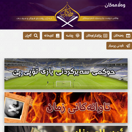
بەشەکان
پۆلێنکراوەکان
پێناسە
کتێبخانە
گەڕان
ناردنی پرسیار