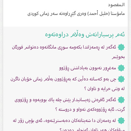
الـمقصود
مامۆستا (خلیل أحمد) وەرى گێڕراوەتە سەر زمانى كوردى
ئەم پرسیارانەش وەڵام دراوەتەوە
ئەگەر لە ڕەمەزاندا بكەومە سوڕى مانگانەوە دەتوانم قورئان
بخوێنم
مەغڕور نەبوون بەپاداشتی ڕۆژوو
چی بەو کەسانە دەڵین کە بەڕۆژوون بەڵام زمانى خۆیان ناگرن
لە وتنى خراپە و تاوان ؟
ئەگەر ئافرەتی زەیسانیدار پێش چلە پاك بوویەوە و ڕۆژووی
گرت، ئایە ڕۆژووەكەی تەواو و دروستە ؟
لە رەمەزان دا شەیتانەكان دەبەسترێنەوە، ئەی بۆچی زۆر لە
مرۆڤەكان هەر تاوان ئەنجام دەدەن؟