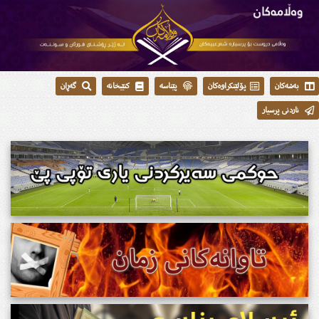
بەشەکان
پۆلێنکراوەکان
پێناسە
کتێبخانە
گەڕان
ناردنی پرسیار