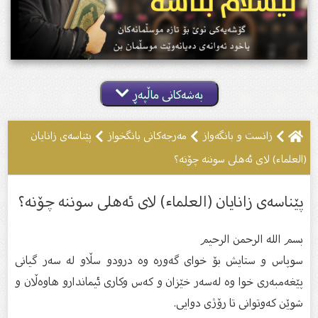
بەشەکانی ماڵپەڕ
زانست و بانگەواز
مەرجەکانى بانگخواز
پێناسەی زانایان
(العلماء) لای ئەهلی سوننە چۆنە؟
پێناسەی زانایان (العلماء) لای ئەهلی سوننە چۆنە؟
بسم الله الرحمن الرحیم
سوپاس و ستایش بۆ خواى گەورە وە درودو سڵاو لە سەر گیانى
پێغەمبەرى خوا وە لەسەر خێزان و كەس وكارى ئیماندارو هاوەڵان و
شوێن كەوتوانى تا رۆژى دوایى.