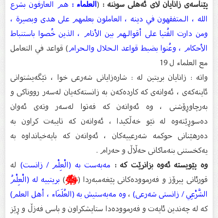
پێناسەی زانایان لای ئەهلی سوننە :
(
العلماء :
هم العارفون بشرع
الله ، الـمتفقهون في دينه ، العاملون بعلمهم على هدى وبصيرة ،
ومن دارت الفُتيا على أقوالـهم بين الأنام ، الذين خُصوا باستنباط
الأحكام ، وعُنوا بضبط قواعد الـحلال والـحرام
) قواعد في التعامل
مع العلماء ل 19
واتە : زانایان بریتین لە : شارەزایانی شەرعی خوا ، تێگەیشتوانی
ئاینەكەی ، ئەوانەی كە كاردەكەن بە زانستەكەیان لەسەر رووناكی و
بەرچاوڕۆشنی ، وە ئەوانەن كە فەتوا لەسەر وتەی ئەوان
دەسوڕێتەوە لە نێو خەڵكیدا ، ئەوانەن كە تایبەت كراون بە
دەرهێنانی حوكمە شەرعییەكان ، ئەوانەن كە بایەخیانداوە بە
یەكخستنی بنەماكانی حەڵاڵ و حەرام .
وه پێویستە ئەوە بزانرێت كە :
مەبەست بە (الْعِلْم / زانست)
لە
قورئانی پیرۆز و فەرموودەكانی پێغەمبەردا (
ﷺ
)
بریتییە لە (الْعِلْمُ
الشَّرْعِي / زانستی شەرعی)
،
وە مەبەستیش بە (العُلَمَاء ، أهل العلم)
كە لە چەندین ئایەت و فەرموودەدا ستایشكراون و باسی فەزڵ و ڕێز