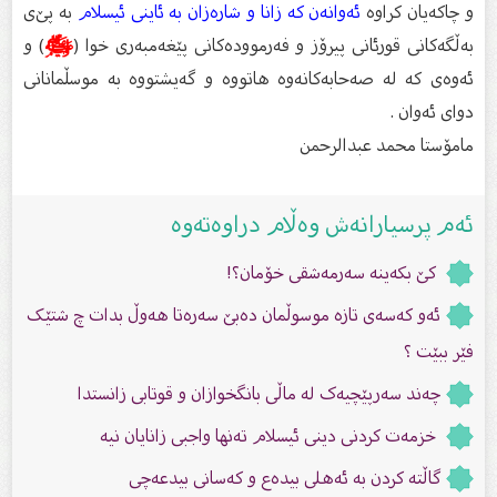
و چاكەیان كراوە
ئەوانەن كە زانا و شارەزان بە ئاینی ئیسلام
بە پێ‌ی
بەڵگەكانی قورئانی پیرۆز و فەرموودەكانی پێغەمبەری خوا (
ﷺ
) و
ئەوەی كە لە صەحابەكانەوە هاتووە و گەیشتووە بە موسڵمانانی
دوای ئەوان .
مامۆستا محمد عبدالرحمن
ئەم پرسیارانەش وەڵام دراوەتەوە
كێ بكه‌ینه‌ سه‌رمه‌شقی خۆمان؟!
ئەو کەسەی تازە موسوڵمان دەبێ سەرەتا هەوڵ بدات چ شتێک
فێر ببێت ؟
چەند سەرپێچیەک لە ماڵی بانگخوازان و قوتابی زانستدا
خزمەت کردنی دینی ئیسلام تەنها واجبی زانایان نیە
گاڵتە کردن بە ئەهلى بیدەع و کەسانى بیدعەچی