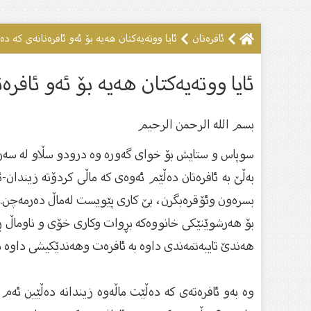
ئافرەتان
ئایا ووتەیەكتان هەیە بۆ ئەو ئافرەتانەی كە دە
ئایا ووتەیەكتان هەیە بۆ ئەو ئافرە
بسم الله الرحمن الرحیم
سوپاس و ستایش بۆ خواى گەورە وە درودو سڵاو لە سەر گ
بەڵێ‌ بە ئافرەتان دەڵێم ئەوەی كە ماڵی كردۆتە زیندان
‏بسرەون وئۆقرەبگرن، بێ كاری پێویست لەماڵ دەرمەچن. وە
بۆ ‏هەرشوێنێكی خانووەكە بڕوات وكاری خۆی و ناوماڵ ڕاپە
‏هەندێ‌ تایبەتمەندی داوە بە ئافرەت وهەندێكیشی داوە 
وە بەو ئافرەتەی كە دەڵێت ماڵەوە زیندانە دەڵێین ئەم