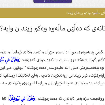
ڵێن ماڵەوە وەكو زیندان وایە؟
تانەی كە دەڵێن ماڵەوە وەكو زیندان وایە؟
یانى پێغەمبەرى خوا وە لەسەر خێزان و كەس وكارى ئیماندارو هاوەڵ
-ئەگەر گوزارشتەكە دروست بێت- ‏ئەوە خوای گەورەیە: [
وَقَرْنَ فِي بُيُوت
 پێغەمبەریش صلی الله علیەوسلم ‏دەفەرموێت: " بیوتهن خیر لهن " وات
ڕێنێت، ئیتر زیندانی وبەندكردن ‏كامەیە، بەڵێ‌ لەكاتێكدا زیندانیە 
بەپیاوە، وە جیاوازی هەیە لەنێوان ژن ‏وپیاودا لە ڕووی پێكهاتەی ج
 ووتەیەت دژە بەم ئایەتەی كە دەفەرموێت: [
وَقَرْنَ فِي بُيُوتِكُنَّ
] ئایا