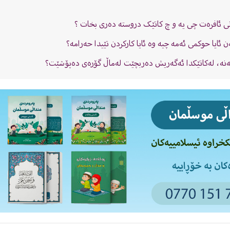
نی ئافرەت چی یە و چ کاتێک دروستە دەری بخات ؟
 ئایا حوکمى ئەمە چیە وە ئایا کارکردن تێیدا حەرامە؟
 ‏خەنە، لەكاتێكدا ئەگەریش دەربچێت لەماڵ گۆرەی دەپۆشێت؟