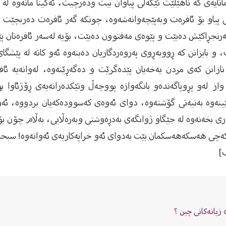
 مانایەی كە ناهێڵێت تێكەڵی پیاوان بیت ودەرچیت، ‏ئەگینا مانەوە 
ینی پیاو بۆ ئافرەت وبەپێچەوانەشەوە، چونكە گەر ئافرەت ‏دەربچ
ەرنجڕاكێش دەبێت و پێوەی مەفتوون دەبێت، بۆیە لەسەر ئافرەتان ‏پێ
، و بابزانن كە ڕووبەڕوی پەروەردگاریان دەبنەوە ئەو كاتە لە پێشگ
ا نازانن كەی مردن یەخەیان پێدەگرێت و دەگەڕێنەوە، لەوانەیە ئافر
‏واز لەو پڕوپاگەندەو بانگەوازە پووچەڵ وتێكدەرانەیەی ڕۆژئاوا 
ینەوە بەنیەتی ‏گۆشتەوە، دوای ئەوەی كەسوودەكەیان بردووە، ئەوان
ری بخەنەوە لە ‏جێگاو ژوانگەی بەدڕەوشتی وبەرەڵایی، بەڵام چۆن بۆی
چی ‏هەسكەهەسكمان بێت بەدوای ئەو خراپەكاریەی ئەوانەوە! سبحان الل
]
زیانەکانى چین ؟