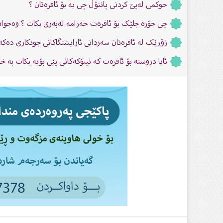
حوكمی لەپێ‌ كردنی پانتۆڵ چی یە بۆ ئافرەتان ؟
چی جۆرە جلێک بۆ ئافرەت حەرامە لەبەری بکات ؟ وەجوا
زۆرێک لە ئافرەتان سەردانى ئارایشتگاکانى جونکارى دەکەن
ئایا دروستە بۆ ئافرەت كە نینۆكەكانی پێی بۆیە بكات بە