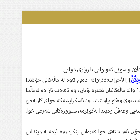
ان و شوێن كەوتوانى تا رۆژى دوایى.
ِكُنَّ
] {الأحزاب:33}واتە: دەبێ‌ ئێوە لە ماڵەكانی خۆتاندا
ە ماڵەكانیان باشترە بۆیان، وە ئافرەت ئازادە لەماڵدا
كە بیەوێ‌ وەكو پیاوبێت، وە ئاشكرایشە كە خوای كاربەجێ
ەستەیی وعەقڵ ودیندا بەگوێرەی سنوورەكانی شەرعی خوا.
 چۆن ئەو شتەی خوا فەرمانی پێكردووە ئێمە بە زیندانی