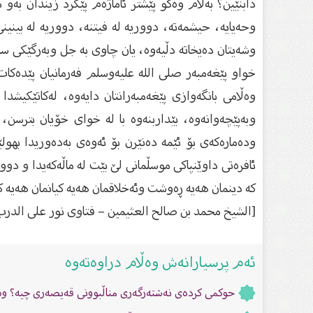
دابنێین؟ بەڵام ‏وەكو پێشتر ئاماژەم پێكرد زیندان بەو
وحەیایە، حیشمەتە، ‏دووریە لە فیتنە، دووریە لە بین
وشەیتان دەیخاتە دڵیەوە، یان ‏چاوی بە جل وبەرگێكی س
خواو پێغەمبەر صلی الله علیەوسلم ‏فەرمانیان پێدەكات
وەڵامی بانگەوازی پێغەمبەرانتان دایەوە، ‏لەكاتێكیشد
وبەپێچەوانەوە، بێداربنەوە با لە خوای خۆیان بترسن، 
ودەمارەكەی بۆ ئێمە دەنێرن بۆ ئەوەی بەدەوریدا بهولێ
ئافرەتی داوێنپاكی موسڵمانی لێ بێت لە ماڵەكەیدا و دوو
كە دینمان هەیە ڕەوشت وئەخلاقمان هەیە كیانمان هەیە كە
[الشيخ محمد بن صالح العثيمين – فتاوى نور على الدرب
ئەم پرسیارانەش وەڵام دراوەتەوە
حوكمی كردەی نەشتەرگەری مناڵبوونی قەیصەری چیە؟ وە 