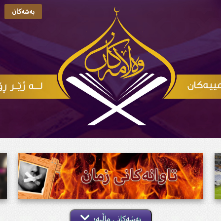
بەشەکان
بەشەکانی ماڵپەڕ