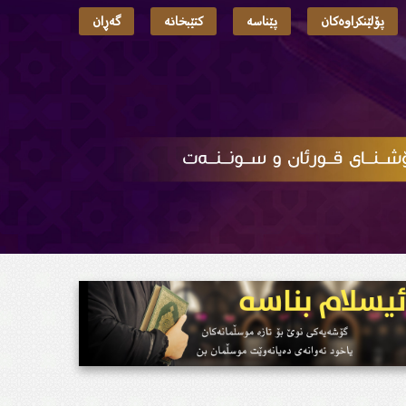
پۆلێنکراوەکان
پێناسە
کتێبخانە
گەڕان