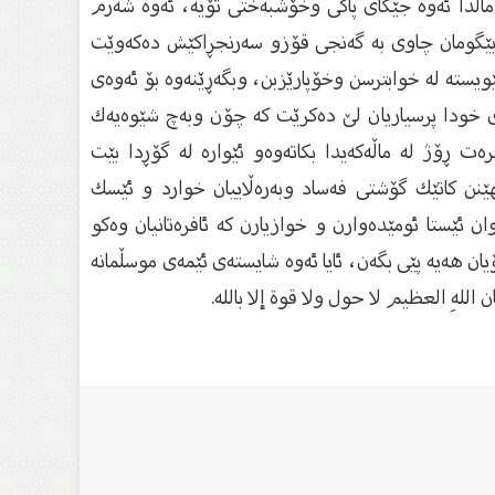
لە ماڵدا ئەوە جێگای پاكی وخۆشبەختی تۆیە، ئەوە شەرم
ێت بێگومان چاوی بە گەنجی قۆزو سەرنجڕاكێش دەكەوێت
ویستە لە خوابترسن وخۆپارێزبن، وبگەڕێنەوە بۆ ئەوەی
ای خودا ‏پرسیاریان لێ‌ دەكرێت كە چۆن وبەچ شێوەیەك
ەت ڕۆژ لە ‏ماڵەكەیدا بكاتەوەو ئێوارە لە گۆڕدا بێت
بهێنن كاتێك گۆشتی فەساد ‏وبەرەڵاییان خوارد و ئێسك
 ئێستا ئومێدەوارن و خوازیارن كە ‏ئافرەتانیان وەكو
ان هەیە پێی بگەن، ئایا ئەوە شایستەی ‏ئێمەی موسڵمانە
هِ العظيم لا حول ولا قوة إلا بالله.