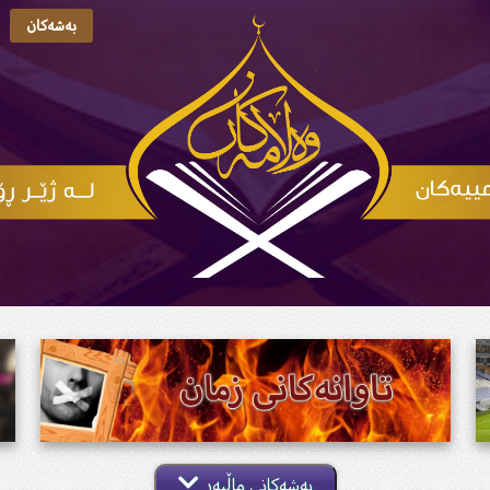
بەشەکان
بەشەکانی ماڵپەڕ