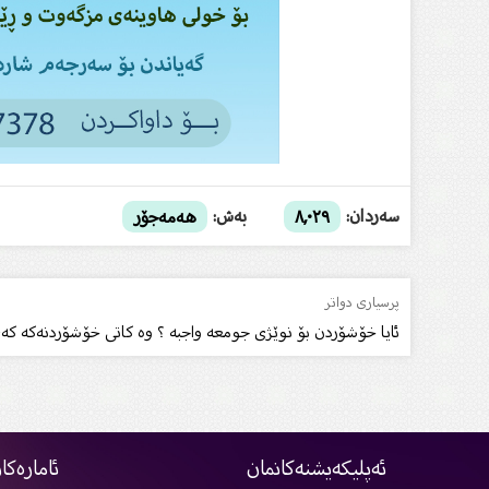
سەردان:
بەش:
٨,٠٢٩
هەمەجۆر
پرسیاری دواتر
ئایا خۆشۆردن بۆ نوێژی جومعە واجبە ؟ وه كاتی خۆشۆردنەکە ك
ئەپلیکەیشنەکانمان
ئامارەکا