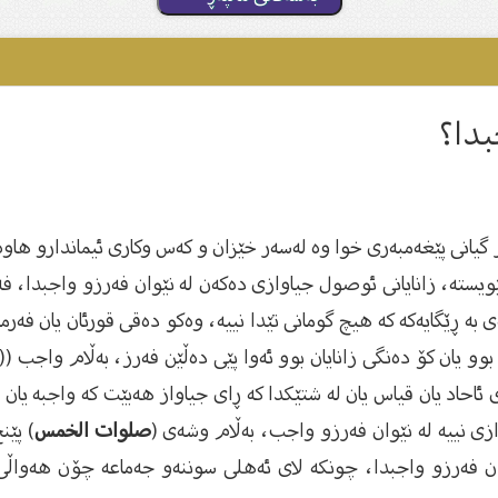
بدا؟
یانى پێغەمبەرى خوا وە لەسەر خێزان و كەس وكارى ئیماندارو هاوەڵ
ێویستە، زانایانى ئوصول جیاوازى دەكەن لە نێوان فەرزو واجبدا، فە
 بە ڕێگایەكە كە هیچ گومانى تێدا نییە، وەكو دەقى قورئان یان فەرم
 بوو یان كۆ دەنگى زانایان بوو ئەوا پێى دەڵێن فەرز، بەڵام واجب ((
ئاحاد یان قیاس یان لە شتێكدا كە ڕاى جیاواز هەبێت كە واجبە یان 
وازى نییە لە نێوان فەرزو واجب، بەڵام وشەى (
صلوات الخمس
) پێن
ان فەرزو واجبدا، چونكە لاى ئەهلى سوننەو جەماعە چۆن هەواڵى