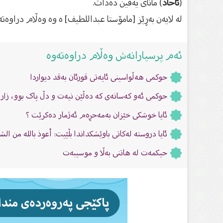
(
ئاحاد
) ماناى یەقین دەدات.
لە لایەن بەڕێز [مامۆستا عبداللطيف] ە وە وەڵام دراوەتە
ئەم پرسیارانەش وەڵام دراوەتەوە
حوكمی هەڵواسینی ئایەتی قورئان بەقد دیواردا
حوکمی ئەو کەسانەی کە دەڵێن نیەت و دڵ پاک بوو، زار
ئایا خوشکی خێزان بەمەحڕەم ئەژمار دەکرێت ؟
ئایا دروستە لەكاتی باوێشكداندا بڵێیت: أعوذ بالله من الش
حیکمەت لە هاتنى بەڵا و موسیبەت