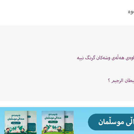
وە
اوەی هەڵەی وشەکان گرنگ نییە
يطان الرجيم ؟