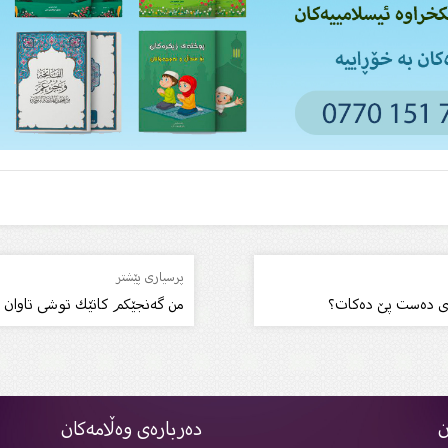
پرسیاری پێشتر
ەی دەست پێ‌ دەكات؟
من گەنجێكم كاتێك توشی تاوان د
ن
دەربارەی وەڵامەکان