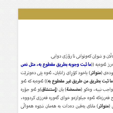
ان و شوێن كەوتوانى تا رۆژى دوایى.
رز ئەوەیە ((
ما ثبت وجوبه بطريق مقطوع به، مثل نص
ودەى (
متواتر
) یاخود كۆڕاى زانایان، ئەوە پێى دەوترێت
ما ثبت بطريق من طريق غير مقطوع به
)) ئەوەیە كە ئەو
واجب نییە، وەكو (
مضمضة‌
) یان (
إستنشاق
)و ئەو جۆرە
ج فەرزەكە ئەوە جیاوازەو خواى گەورە فەرزى كردووە،
 (
متواتر
) ماناى یەقین دەدات بە هەمان شێوە هەواڵى