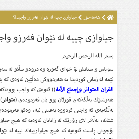
هەمەجۆر
جیاوازى چییە لە نێوان فەرزو واجبدا؟
جیاوازى چییە لە نێوان فەرزو واج
بسم الله الرحمن الرحیم
سوپاس و ستایش بۆ خواى گەورە وە درودو سڵاو لە سەر گ
ئێمە لە زمانى كوردیدا بە هەردووكى دەڵێین ئەوەى كە پ
القران المتواتر وإجماع الأمة
)) ئەوەى كە واجب بوونەكەى
هەرشتێك بەڵگەكەى قورئان بوو یان فەرمودەى (
متواتر
)
بەڵگەیەى كە واجبى كردووە یەقینى نیە، وەكو فەرمودەى 
شتانە، بەڵام لاى زۆرێك لە زانایان ئەوەیە كە هیچ جیا
بۆچونى ڕاست ئەوەیە كە هیچ جیاوازییەك نییە لە نێو