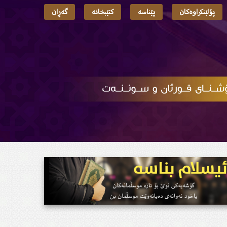
پۆلێنکراوەکان
پێناسە
کتێبخانە
گەڕان