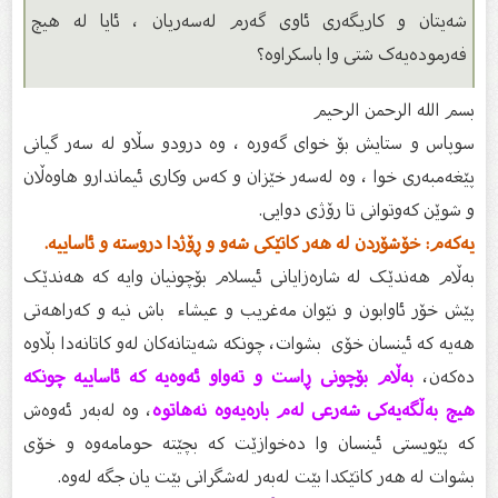
شەیتان و کاریگەری ئاوی گەرم لەسەریان ، ئایا لە هیچ
فەرمودەیەک شتی وا باسکراوە؟
بسم الله الرحمن الرحیم
سوپاس و ستایش بۆ خواى گەورە ، وە درودو سڵاو لە سەر گیانى
پێغەمبەرى خوا ، وە لەسەر خێزان و كەس وكارى ئیماندارو هاوەڵان
و شوێن كەوتوانى تا رۆژى دوایى.
یەکەم: خۆشۆردن لە هەر کاتێکی شەو و ڕۆژدا دروستە و ئاساییە.
بەڵام هەندێک لە شارەزایانی ئیسلام بۆچونیان وایە کە هەندێک
پێش خۆر ئاوابون و نێوان مەغریب و عیشاء باش نیە و کەراهەتی
هەیە کە ئینسان خۆی بشوات، چونکە شەیتانەکان لەو کاتانەدا بڵاوە
دەکەن،
بەڵام بۆچونی ڕاست و تەواو ئەوەیە کە ئاساییە چونکە
هیچ بەڵگەیەکی شەرعی لەم بارەیەوە نەهاتوە
، وە لەبەر ئەوەش
کە پێویستی ئینسان وا دەخوازێت کە بچێتە حومامەوە و خۆی
بشوات لە هەر کاتێکدا بێت لەبەر لەشگرانی بێت یان جگە لەوە.