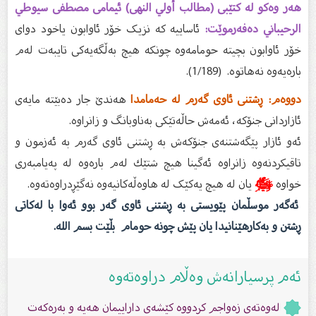
هەر وەکو لە کتێبی (مطالب أ
ولي النهی) ئیمامی مصطفی سیوطي
الرحيباني دەفەرموێت:
ئاساییە کە نزیک خۆر ئاوابون یاخود دوای
خۆر ئاوابون بچیتە حومامەوە چونکە هیچ بەڵگەیەکی تایبەت لەم
بارەیەوە نەهاتوە. (1/189).
دووەم: ڕشتنی ئاوی گەرم لە حەمامدا
هەندێ جار دەبێتە مایەی
ئازاردانی جنۆکە، ئەمەش حاڵەتێکی بەناوبانگ و زانراوە.
ئەو ئازار پێگەشتنەی جنۆکەش بە ڕشتنی ئاوی گەرم بە ئەزمون و
تاقیکردنەوە زانراوە ئەگینا هیچ شتێك لەم بارەوە لە پەیامبەری
خواوە
ﷺ
یان لە هیچ یەکێک لە هاوەڵەکانیەوە نەگێڕدراوەتەوە.
ئەگەر موسڵمان پێویستی بە ڕشتنی ئاوی گەر بوو ئەوا با لەکاتی
ڕشتن و بەکارهێنانیدا یان پێش چونە حومام بڵێت بسم الله.
ئەم پرسیارانەش وەڵام دراوەتەوە
لەوەتەى زەواجم کردووە کێشەى داراییمان هەیە و بەرەکەت