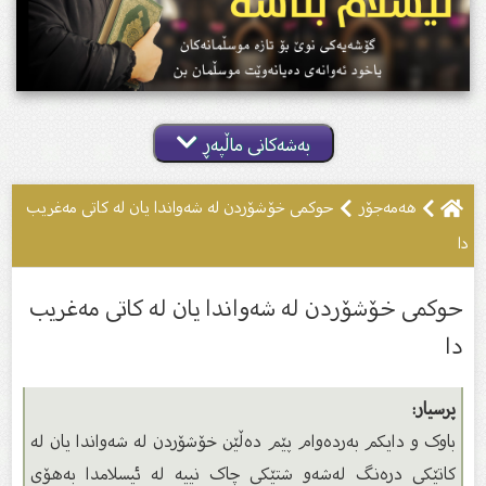
بەشەکانی ماڵپەڕ
هەمەجۆر
حوکمى خۆشۆردن لە شەواندا یان لە کاتى مەغریب
دا
حوکمى خۆشۆردن لە شەواندا یان لە کاتى مەغریب
دا
پرسیار:
باوک و دایکم بەردەوام پێم دەڵێن خۆشۆردن لە شەواندا یان لە
کاتێکی درەنگ لەشەو شتێکی چاک نییە لە ئیسلامدا بەهۆی