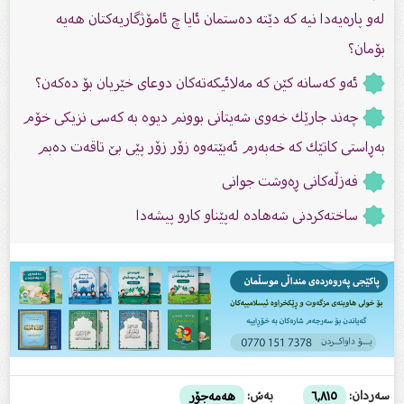
لەو پارەیەدا نیە کە دێتە دەستمان ئایا چ ئامۆژگاریەکتان هەیە
بۆمان؟
ئەو کەسانە کێن کە مەلائیکەتەکان دوعاى خێریان بۆ دەکەن؟
چه‌ند جارێك خه‌وى شه‌یتانى بوونم دیوه‌ به‌ کەسى نزیکى خۆم
به‌ڕاستى كاتێك كه‌ خه‌به‌رم ئه‌بێته‌وه‌ زۆر زۆر پێى بێ تاقه‌ت دەبم
فەزڵەکانی ڕەوشت جوانی
ساختەكردنى شەهادە لەپێناو كارو پیشەدا
سەردان:
بەش:
٦,٨١٥
هەمەجۆر