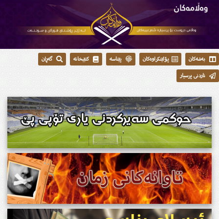
بەشەکان
پۆلێنکراوەکان
پێناسە
کتێبخانە
گەڕان
ناردنی پرسیار