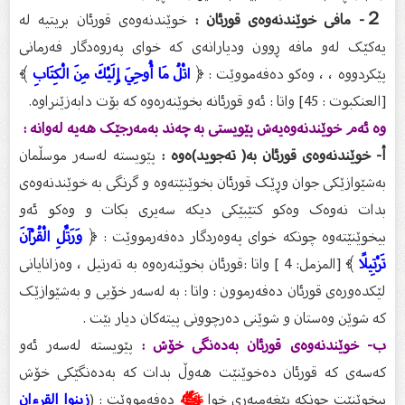
２- مافی خوێندنەوەی قورئان :
خوێندنەوەی قورئان بریتیە لە
یەکێک لەو مافە ڕوون ودیارانەی کە خوای پەروەدگار فەرمانی
پێکردووە ، ، وەکو دەفەمووێت : ﴿
اتْلُ مَا أُوحِيَ إِلَيْكَ مِنَ الْكِتَابِ
﴾
[العنكبوت : 45] واتا : ئەو قورئانە بخوێنەرەوە کە بۆت دابەزێنراوە.
وە ئەم خوێندنەوەیەش پێویستی بە چەند بەمەرجێک هەیە لەوانە :
‌أ- خوێندنەوەی قورئان بە( تەجوید)ەوە :
پێویستە لەسەر موسڵمان
بەشێوازێکی جوان وڕێک قورئان بخوێنێتەوە و گرنگی بە خوێندنەوەی
بدات نەوەک وەکو کتێبێکی دیکە سەیری بکات و وەکو ئەو
بیخوێنێتەوە چونکە خوای پەوەردگار دەفەرمووێت : ﴿
وَرَتِّلِ الْقُرْآنَ
تَرْتِيلًا
﴾ [المزمل: 4 ] واتا :قورئان بخوێنەرەوە بە تەرتیل ، وەزانایانی
لێکدەورەی قورئان دەفەرموون : واتا : بە لەسەر خۆیی و بەشێوازێک
کە شوێن وەستان و شوێنی دەرچوونی پیتەکان دیار بێت .
‌ب- خوێندنەوەی قورئان بەدەنگی خۆش :
پێویستە لەسەر ئەو
کەسەی کە قورئان دەخوێنێت هەوڵ بدات کە بەدەنگێکی خۆش
بیخوێنێت چونکە پێغەمبەری خوا
ﷺ
دەفەمووێت : (
زینوا القرءان