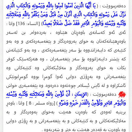
دەفەرمووێت : (
يَا أَيُّهَا الَّذِينَ آمَنُوا آمِنُوا بِاللَّهِ وَرَسُولِهِ وَالْكِتَابِ الَّذِي
نَزَّلَ عَلَى رَسُولِهِ وَالْكِتَابِ الَّذِي أَنْزَلَ مِنْ قَبْلُ وَمَنْ يَكْفُرْ بِاللَّهِ وَمَلَائِكَتِهِ
وَكُتُبِهِ وَرُسُلِهِ وَالْيَوْمِ الْآخِرِ فَقَدْ ضَلَّ ضَلَالًا بَعِيدًا
) [النساء: 136] واتا :
ئەی ئەو کەسانەی باوەڕتان هێناوە ، بەردەوام بن لەسەر
باوەڕهێنانەکەتان بە خوای پەروەردگار و پێغەمبەرەکەی و وە بەو
کتێبەی کە دایبەزاندووە بۆ سەر پێغەمبەرەکەی ، وە بەو کتێبانەش
کە پێشتر دایبەزانووە بۆ سەر پێغەمبەران ، وە هەرکەسێک کوفر
بکات بە خوای پەروەدگار و مەلائیکەکانی وە کتێبەکانی وە
پێغەمبەرانی وە بەڕۆژی دوایی ئەوا گومڕا بووە گومڕابونێکی
ئاشکراوە و لە ئاینی ئیسلام چوەتەوە دەرەوە. وە پێغەمبەری خواش
ﷺ
دەفەرمووێت : (
الإِيمَانِ : أَنْ تُؤْمِنَ بِاللَّهِ وَمَلائِكَتِهِ وَكُتُبِهِ وَرُسُلِهِ
وَالْيَوْمِ الآخِرِ وَتُؤْمِنُ بِالْقَدَرِ خَيْرِهِ وَشَرِّهِ
) [رواه مسلم : 8 ] واتا : باوەڕ
بریتیە لەوەی کە باوەڕت هەبێت بەخوای پەوەردگار و بە
مەلائیکەتەکانی و بە کتێبەکانی و بە پێغەمبەرانی و بە ڕۆژی دوایی
وە باوەڕت بە قەدەر هەبێت بە خێر و شەڕیەوە .