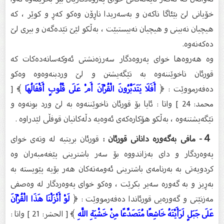
خۆیانی لێ بێئاگا ناکەن و بەسەریدا ناڕۆن وەکو کەڕ و کوێر ، کە
هیچیان نەبینی و هیچیان نەبیستبێت ، بەڵکو لێێ تێدەگەن و بیری لێ
دەکەنەوە.
وە هەروەها خوای پەروەدگار سەرزەنشتی ئەوکەسانەدەکات کە
قورئان ناخوێننەوە بە تێگەیشتن و لێ وردبنەوەوە وەکو
دەفەرمووێت : ﴿
أَفَلَا يَتَدَبَّرُونَ الْقُرْآنَ أَمْ عَلَى قُلُوبٍ أَقْفَالُهَا
﴾ [
محمد: 24 ] واتا : ئایا بۆ قورئان ناخوێننەوە بە لێ ورد بونەوە و
تێگەیشتنەوە ، بەڵکو هۆکارەکەی ئەوەیە دڵەکانیان قوفڵی لێدراوە .
４- مافی بەگەورە دانانی قورئان :
قورئان بریتیە لە وتەی خوای
پەوەردگار و دای بەزاندووە بۆ سەر باشترینی پێغەمبەران وە
کردویەتی بە بەرنامەی باشترینی ئەومەتەکان هەر بۆیە پێویستە بە
بەڕیز و بە گەورە سەیر بکرێت ، وەکو خوای پەوەردگار لە وەصفی
مەزنێتی و گەورەیی قورئاندا دەفەرمووێت : ﴿
لَوْ أَنْزَلْنَا هَذَا الْقُرْآنَ
عَلَى جَبَلٍ لَرَأَيْتَهُ خَاشِعًا مُتَصَدِّعًا مِنْ خَشْيَةِ اللَّهِ
﴾ [ الحشر: 21 ] واتا :