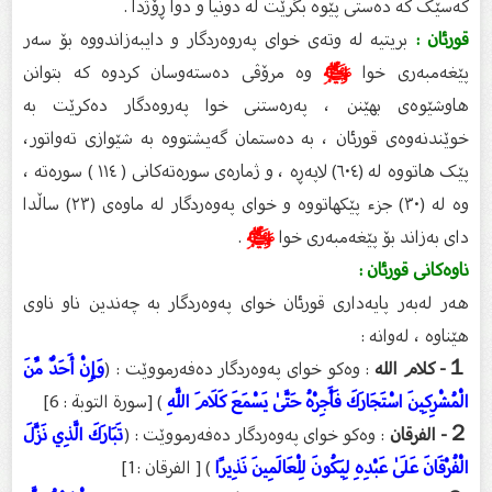
کەسێک کە دەستی پێوە بگرێت لە دونیا و دوا ڕۆژدا .
قورئان :
بریتیە لە وتەی خوای پەروەردگار و دایبەزاندووە بۆ سەر
پێغەمبەری خوا
ﷺ
وە مرۆڤی دەستەوسان کردوە کە بتوانن
هاوشێوەی بهێنن ، پەرەستنی خوا پەروەدگار دەکرێت بە
خوێندنەوەی قورئان ، بە دەستمان گەیشتووە بە شێوازی تەواتور،
پێک هاتووە لە (٦٠٤) لاپەڕە ، و ژمارەی سورەتەکانی ( ١١٤ ) سورەتە ،
وە لە (٣٠) جزء پێکهاتووە و خوای پەوەردگار لە ماوەی (٢٣) ساڵدا
دای بەزاند بۆ پێغەمبەری خوا
ﷺ
.
ناوەکانی قورئان :
هەر لەبەر پایەداری قورئان خوای پەوەردگار بە چەندین ناو ناوی
هێناوە ، لەوانە :
１- كلام الله
: وەکو خوای پەوەردگار دەفەرمووێت : (
وَإِنْ أَحَدٌ مِّنَ
الْمُشْرِكِينَ اسْتَجَارَكَ فَأَجِرْهُ حَتَّىٰ يَسْمَعَ كَلَامَ اللَّهِ
) [سورة التوبة : 6]
２- الفرقان
: وەکو خوای پەوەردگار دەفەرمووێت : (
تَبَارَكَ الَّذِي نَزَّلَ
الْفُرْقَانَ عَلَىٰ عَبْدِهِ لِيَكُونَ لِلْعَالَمِينَ نَذِيرًا
) [ الفرقان :1]