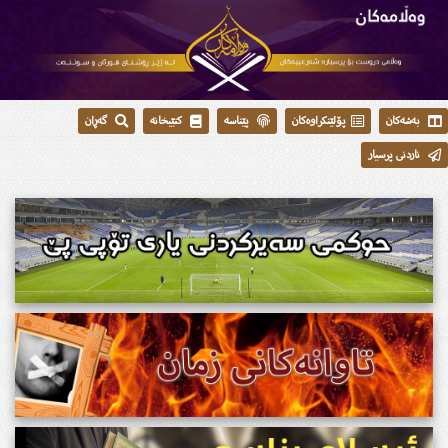
بەشەکان
پۆلێنکراوەکان
پێناسە
کتێبخانە
گەڕان
ناردنی پرسیار