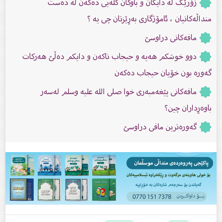
زۆرێک لە دایکان و باوکان گلەیی دەکەن لە دەست
منداڵەکانیان ، ئامۆژگاری بەڕێزتان چی یە ؟
مافەکانی دراوسێ
دوو خوشکم هەیە و حیجاب ناکەن و دایکم دەڵێ هەرکات
گەورە بون خۆیان حیجاب دەکەن
مافەکانى پێغەمبەرى خوا صلى الله علیه وسلم لەسەر
باوەڕداران چین؟
گەورەترین مافی دراوسێ