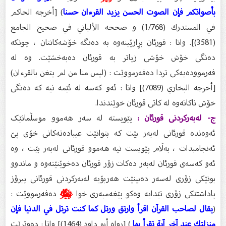
بأصواتكم فإن الصوت الحسن يزيد القرءان حسنا
) [أخرجه الحاكم
في المستدرك (1/768) و صححه الألباني في صحيح الجامع
(3581)]. واتا : قورئان بڕازێینەوە بە دەنگە خۆشەکانتان ، چونکە
دەنگی خۆش خۆشی زیاتر بە قورئان دەبەخشێت. وە لە
فەرموودەیەکی تردا دەفەرمووێت : (لیس منا من لم یتغن بالقرءان)
[أخرجه البخاري (7089)] واتا : ئەو کەسە لە ئێمە نیە کە دەنگی
خۆش ناکاتەوە لە کاتی قورئان خوێندندا.
‌ج- لەبەرکردنی قورئان :
پێویستە لە سەر هەموو موسڵمانێک
ئەوەندە قورئانی لەبەر بێت کە بتوانێت عیبادەتەکانی خۆی پێ
ئەنجامبدات ، بەڵام پێویست نیە هەموو قورئانی لەبەر بێت ، وە
ئەو کەسەی قورئان لەبەر دەکات زۆر قورئان دەخوێنێتەوە و ماندوو
بونێکی زۆری لەسەر دەبینێت هەربۆیە لەبەرکردنی قورئانی پیرۆز
پاداشتێکی زۆری تێدایە وەکو پێغەمبەری خوا
ﷺ
دەفەرمووێت :
(
يقال لصاحب القرآن اقرأ وارتق ورتل كما كنت ترتل في الدنيا فإن
منزلتك عند آخر آية تقرأ بها
) [رواه أبو داود (1464)] واتا : دەوترێت