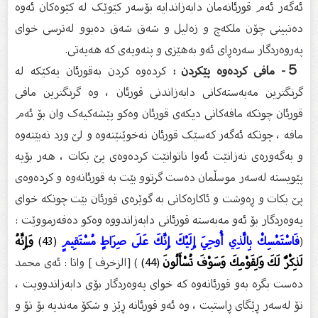
ئەگەر ئەم قورئانەمان دابەزاندایە بۆسەر کێوێک لە کێوەکان ئەوە
دەتبینی چۆن ملکەچ و زەلیل و شەق شەق دەبوو لەترسی خوای
پەروەردگار سەرەڕای ئەو بەهێزی و پتەویەی کە هەیەتی.
５- مافی کردەوە پێکردن :
کردەوە کردن بەقورئان یەکێکە لە
گرنگترین مەبەستەکانی دابەزاندنی قورئان ، وە گرنگترین مافی
قورئان چونکە مافەکانی دیکەی قورئان وەکو پێشەکیەک وان بۆ ئەم
مافە ، چونکە ئەگەر کەسێک قورئان نەخوێنێتەوە و لێ ورد نەبێتەوە
و بەگەورەی نەزانێت ئەوا ناتوانێت کردەوەی پێ بکات ، هەر بۆیە
پێویستە لەسەر موسڵمان دەست گرتوو بێت بە قورئانەوە و کردەوەی
پێ بکات و ڕەوشت و ئاکارەکانی بە گوێرەی قورئان بێت چونکە خوای
پەوەردگار بۆ ئەو مەبەستە قورئانی دابەزاندووە وەکو دەفەرمووێت :
(
فَاسْتَمْسِكْ بِالَّذِي أُوحِيَ إِلَيْكَ إِنَّكَ عَلَى صِرَاطٍ مُسْتَقِيمٍ
(43)
وَإِنَّهُ
لَذِكْرٌ لَكَ وَلِقَوْمِكَ وَسَوْفَ تُسْأَلُونَ
(44)
) [الزخرف ] واتا : ئەی محمد
دەست بگرە بەو قورئانەوە کە خوای پەوەردگار بۆی دابەزاندوویت ،
تۆ لەسەر ڕێگای ڕاستیت ، وە ئەو قورئانە ڕێز و شکۆ مەندیە بۆ تۆ و