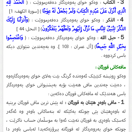
３- الكتاب
: وەکو خوای پەوەردگار دەفەرمووێت : (
الْحَمْدُ لِلَّهِ
الَّذِي أَنْزَلَ عَلَىٰ عَبْدِهِ الْكِتَابَ وَلَمْ يَجْعَلْ لَهُ عِوَجًا
) [سورة الكهف: 1]
４- الذكر
: وەکو خوای پەوەردگار دەفەرمووێت : (
وَأَنزَلْنَا إِلَيْكَ
الذِّكْرَ لِتُبَيِّنَ لِلنَّاسِ مَا نُزِّلَ إِلَيْهِمْ وَلَعَلَّهُمْ يَتَفَكَّرُونَ
) [ النحل: 44 ]
５- حبل الله
: وەکو خوای پەوەردگار دەفەرمووێت : (
وَاعْتَصِمُوا
بِحَبْلِ اللَّهِ جَمِيعًا
) [آل عمران : 103 ]. وە بەچەندین شێوازی دیکە
باسی کردووە .
مافەکانی قورئان :
وەکو ڕونیشە کتێبێک ئەوەندە گرنگ بێت بەلای خوای پەوەردگارەوە
، دەبێت چەندین مافی هەبێت بۆیە بەپشتیوانی خوای پەوەردگار
باسی هەندێک لە مافەکانی قورئان دەکەین :
１- مافی باوەڕ هێنان بە قورئان :
لە پێش ترین مافی قورئان بریتیە
لە باوەڕهێنان پێی چونکە یەکێکە لە بنەماکانی باوەڕ وە ئەگەر
کەسێک باوەڕی بە قورئان نەبێت ئەوا بە موسڵمان حساب ناکرێت ،
چونکە خوای پەروەردگار لە قورئانە پیرۆزەکەیدا لەباسی باوەڕ دا