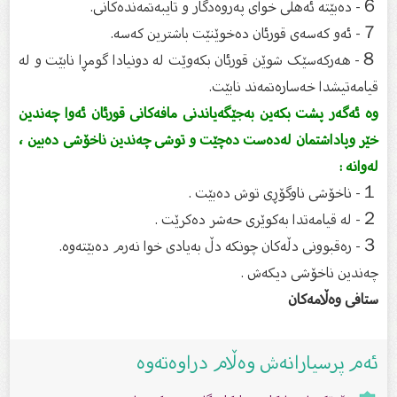
６- دەبێتە ئەهلی خوای پەروەدگار و تایبەتمەندەکانی.
７- ئەو کەسەی قورئان دەخوێنێت باشترین کەسە.
８- هەرکەسێک شوێن قورئان بکەوێت لە دونیادا گومڕا نابێت و لە
قیامەتیشدا خەسارەتمەند نابێت.
وە ئەگەر پشت بکەین بەجێگەیاندنی مافەکانی قورئان ئەوا چەندین
خێر وپاداشتمان لەدەست دەچێت و توشی چەندین ناخۆشی دەبین ،
لەوانە :
１- ناخۆشی ناوگۆڕی توش دەبێت .
２- لە قیامەتدا بەکوێری حەشر دەکرێت .
３- رەقبوونی دڵەکان چونکە دڵ بەیادی خوا نەرم دەبێتەوە.
چەندین ناخۆشی دیکەش .
ستافى وەڵامەکان
ئەم پرسیارانەش وەڵام دراوەتەوە