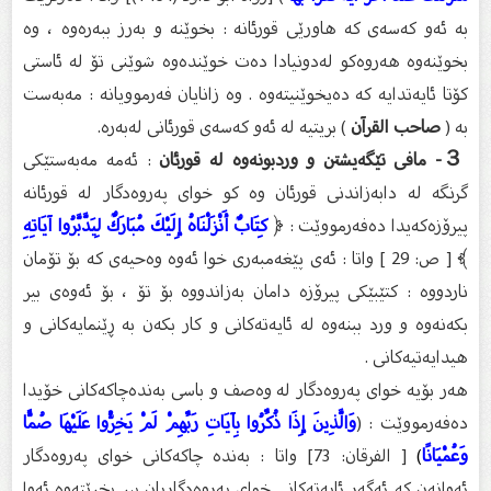
بە ئەو کەسەی کە هاورێی قورئانە : بخوێنە و بەرز ببەرەوە ، وە
بخوێنەوە هەروەکو لەدونیادا دەت خوێندەوە شوێنی تۆ لە ئاستی
کۆتا ئایەتدایە کە دەیخوێنیتەوە . وە زانایان فەرموویانە : مەبەست
بە (
صاحب القرآن
) بريتيە لە ئەو کەسەی قورئانی لەبەرە.
３- مافی تێگەیشتن و وردبونەوە لە قورئان
: ئەمە مەبەستێکی
گرنگە لە دابەزاندنی قورئان وە کو خوای پەروەدگار لە قورئانە
پیرۆزەکەیدا دەفەرمووێت : ﴿
كِتَابٌ أَنْزَلْنَاهُ إِلَيْكَ مُبَارَكٌ لِيَدَّبَّرُوا آيَاتِهِ
﴾ [ ص: 29 ] واتا : ئەی پێغەمبەری خوا ئەوە وەحیەی کە بۆ تۆمان
ناردووە : کتێبێکی پیرۆزە دامان بەزاندووە بۆ تۆ ، بۆ ئەوەی بیر
بکەنەوە و ورد ببنەوە لە ئایەتەکانی و کار بکەن بە ڕێنمایەکانی و
هیدایەتیەکانی .
هەر بۆیە خوای پەروەدگار لە وەصف و باسی بەندەچاکەکانی خۆیدا
دەفەرمووێت : (
وَالَّذِينَ إِذَا ذُكِّرُوا بِآيَاتِ رَبِّهِمْ لَمْ يَخِرُّوا عَلَيْهَا صُمًّا
وَعُمْيَانًا
)
[ الفرقان: 73] واتا : بەندە چاکەکانی خوای پەروەدگار
ئەوانەن کە ئەگەر ئایەتەکانی خوای پەروەدگاریان بیر بخرێتەوە ئەوا