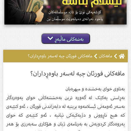
بەشەکانی ماڵپەڕ
مافەکان
مافەکانى قورئان چیە لەسەر باوەڕداران؟
مافەکانى قورئان چیە لەسەر باوەڕداران؟
بەناوى خواى بەخشندە و میهرەبان
بەڕاستی یەکێک لە گەورە ترین بەخششەکانی خوای پەوەردگار
بەسەر ئەومەتی ئیسلامەوە بریتیە لە دابەزاندنی قورئان ، ئەو کتێبەی
کە هیچ ناڕوونی و دژیەکیەکی تیانیە ، ئەو کتێبەی کە خوای
پەروەدگار كردويەتی بە بەرنامەی ژیان و هۆکاری سەبەرزی بۆ هەر