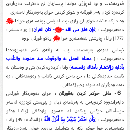
قەومەکەت و وە لەڕۆژی دوایدا پرسیارتان لێ دەکرێت دەربارەی
کردەوە کردن بەم قورئانە و شوکر کردنی خوای پەوەردگار لەسەری.
وە دایکە عائشە خوای لێ ڕازی بێت لە باسی پێغەمبەری خوادا
ﷺ
دەفەرمووێت : (
فإن خلق نبى الله -
ﷺ
- كان القرآن
) [ رواه مسلم :
1773] واتا : ڕەوشتی پێغەمبەری خوا
ﷺ
وەکو قورئان بووە .
ئیمامی نەوەی بەڕەحمەت بێت لە ڕاڤەی ئەم فەرموودەدا
دەفەرمووێت : (
معناه العمل به والوقوف عند حدوده والتأدب
بآدابه وإِلاعتبار بأمثاله وقصصه
) واتا : کردەوە کردن پێی و وەستان لە
ئاست حدودەکانی دا ، جێ بەجێ کردنی ئاداب و ڕەوشتەکانی ، وە
پەند وەرگرتن لە نمونە وچیرۆکەکانی .
６- مافی حوکم کردن بەقورئان :
خوای پەوەردگار قورئانی
دابەزاندووە کردویەتی بە بەرنامەی ژیان و پێویستی کردووە لەسەر
موسڵمانان حوكمی پێبکەن لە هەموو بوارەکانی ژیاندا وەکو
دەفەرمووێت : (
وَأَنِ احْكُمْ بَيْنَهُمْ بِمَا أَنْزَلَ اللَّهُ
) [المائدة : 49] واتا :
پێغەمبەری خوا حوکم بکە لە نێوانیاندا بەوەی خوای پەوەروەدگار