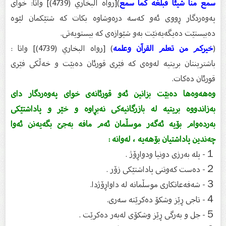
سمع منا شيئا فبلغه كما سمع
)[رواه البخاري (4739)] واتا: خوای
پەوەردگار ڕووی ئەو کەسە درەوشاوە بکات کە شتێکمان لێوە
دەبیستێت دەیگەیەنێت بەو شێوازەی کە بیستویەتی.
(
خیرکم من تعلم القرآن وعلمه
) [رواه البخاري (4739)] واتا :
باشترينتان بريتيە لەوەی کە فێری قورئان دەبێت و خەڵکی فێری
قورئان دەکات.
وەهەوەها دەبێت بزانین ئەو قورئانەی خوای پەوەردگار دای
بەزاندووە بریتیە لە بازرگانیەکی نەبڕاوە و خێر و پاداشتێکی
بەردەوام بۆیە ئەگەر موسڵمان ئەم مافە بەجێ بگەیەنن ئەوا
چەندین پاداشتیان بۆهەیە ، لەوانە :
１- پلە بەرزی دونیا ودواڕۆژ .
２- دەست کەوتنی پاداشتێکی زۆر .
３- شەفەعاتکاری موسڵمانە لە داواڕۆژدا.
４- تاجی ڕێز وشکۆ دەکرێتە سەری.
５- جل و بەرگی ڕێز وشکۆی لەبەر دەکرێت .