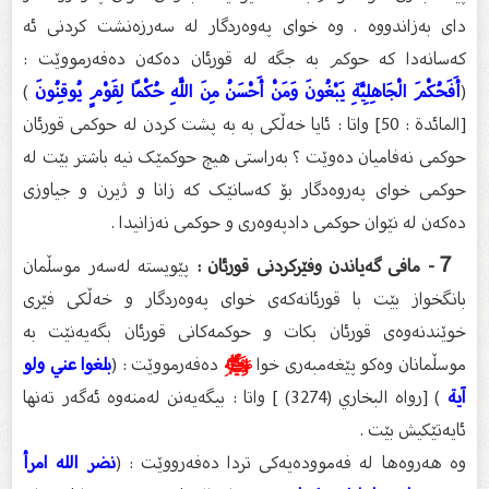
دای بەزاندووە . وە خوای پەوەردگار لە سەرزەنشت کردنی ئە
کەسانەدا کە حوکم بە جگە لە قورئان دەکەن دەفەرمووێت :
(
أَفَحُكْمَ الْجَاهِلِيَّةِ يَبْغُونَ وَمَنْ أَحْسَنُ مِنَ اللَّهِ حُكْمًا لِقَوْمٍ يُوقِنُونَ
)
[المائدة : 50] واتا : ئایا خەڵکی بە بە پشت کردن لە حوکمی قورئان
حوکمی نەفامیان دەوێت ؟ بەراستی هیچ حوکمێک نیە باشتر بێت لە
حوکمی خوای پەروەدگار بۆ کەسانێک کە زانا و ژیرن و جیاوزی
دەکەن لە نێوان حوکمی دادپەوەری و حوکمی نەزانیدا .
７- مافی گەیاندن وفێرکردنی قورئان :
پێویستە لەسەر موسڵمان
بانگخواز بێت با قورئانەکەی خوای پەوەردگار و خەڵکی فێری
خوێندنەوەی قورئان بکات و حوکمەکانی قورئان بگەیەنێت بە
موسڵمانان وەکو پێغەمبەری خوا
ﷺ
دەفەرمووێت : (
بلغوا عني ولو
آية
) [رواه البخاري (3274) ] واتا : بيگەیەنن لەمنەوە ئەگەر تەنها
ئایەتێکیش بێت .
وە هەروەها لە فەموودەیەکی تردا دەفەرووێت : (
نضر الله امرأ