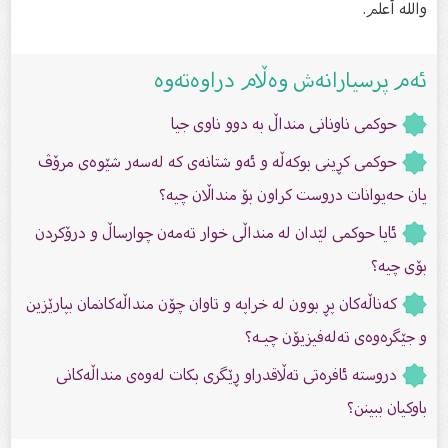
والله أعلم.
ئەم پرسیارانەش وەڵام دراوەتەوە
حوکمی ناونانی منداڵ بە دوو ناوى جیا
حوکمى کڕینی بوکەڵە و ئەو شتانەى کە لەسەر شێوەى مرۆڤ
یان حەیوانات دروست کراون بۆ منداڵان چیە؟
ئایا حوكمی لێدان لە منداڵی خوار تەمەن چوارساڵ و درۆكردن
بۆی چیە؟
کەناڵەکان پڕ بوون لە خراپە و تاوان چۆن منداڵەکانمان بپارێزین
و جێگرەوەی تەلەفیزیۆن چیـە؟
دروستە ئافرەتی تەڵاقدراو ڕێگری بكات لەوەی منداڵەكانی
باوكیان ببینن؟