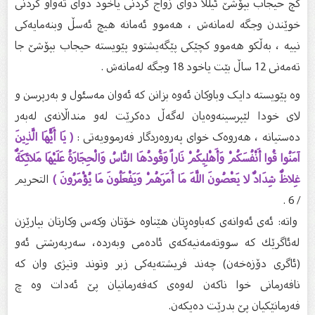
کچ حیجاب بپۆشێ ئیللا دوای زواج کردنی یاخود دوای تەواو کردنی
خوێندن وجگە لەمانەش ، هەموو ئەمانە هیچ ئەسڵ وبنەمایەکی
نییە ، بەڵکو هەموو کچێکی پێگەیشتوو پێویستە حیجاب بپۆشێ جا
تەمەنی 12 ساڵ بێت یاخود 18 وجگە لەمانەش .
وە پێویستە دایک وباوکان ئەوە بزانن کە ئەوان مەسئول و بەرپرسن و
لای خودا لێپرسینەوەیان لەگەڵ دەکرێت لەو منداڵانەی لەبەر
دەستیانە ، هەروەک خوای پەروەردگار فەرموویەتی :
( يَا أَيُّهَا الَّذِينَ
آمَنُوا قُوا أَنْفُسَكُمْ وَأَهْلِيكُمْ نَاراً وَقُودُهَا النَّاسُ وَالْحِجَارَةُ عَلَيْهَا مَلائِكَةٌ
غِلاظٌ شِدَادٌ لا يَعْصُونَ اللَّهَ مَا أَمَرَهُمْ وَيَفْعَلُونَ مَا يُؤْمَرُونَ )
التحريم
/ 6 .
واتە: ئەی ئەوانەی کەباوەڕتان ھێناوە خۆتان وکەس وکارتان بپارێزن
لەئاگرێك کە سووتەمەنیەكەی ئادەمی وبەردە، سەرپەرشتی ئەو
(ئاگری دۆزەخەن) چەند فریشتەیەکی زبر وتوند وتیژی وان کە
نافەرمانی خوا ناکەن لەوەی کەفەرمانیان پێ ئەدات وە چ
فەرمانێکیان پێ بدرێت دەیکەن.