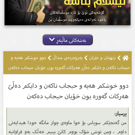
بەشەکانی ماڵپەڕ
ژنهێنان و خێزان
پەروەردەى منداڵ
دوو خوشکم هەیە و
حیجاب ناکەن و دایکم دەڵێ هەرکات گەورە بون خۆیان حیجاب دەکەن
دوو خوشکم هەیە و حیجاب ناکەن و دایکم دەڵێ
هەرکات گەورە بون خۆیان حیجاب دەکەن
پرسیار:
من گەنجێکم سوپاس بۆ خوا ماوەی چوار مانگە خودا هیدایەتی
داوم ، ومن توشی شۆک بووم کاتێ بینیم خەڵک بەو فراوانیە