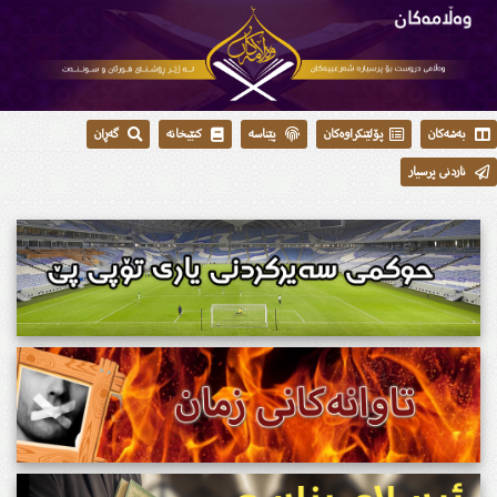
بەشەکان
پۆلێنکراوەکان
پێناسە
کتێبخانە
گەڕان
ناردنی پرسیار