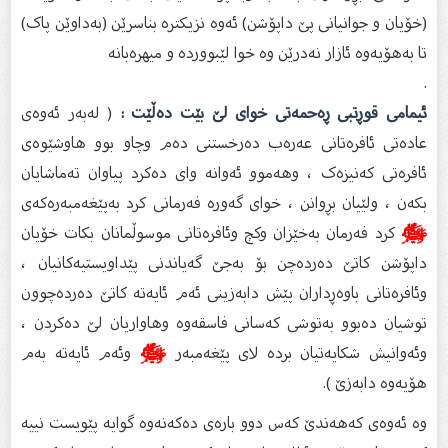
(خۆیان و جوانیانی پێ داپۆشن) ئەوە نزیکترە بناسرێن (بەداوێن پاک)
تا بەھۆیەوە ئازار نەدرێن وە خوا لێبووردە و میھرەبانە
.
ئیمامی قوڕتبی ڕەحمەتی خوای لێ بێت دەڵێت :
( لەبەر ئەوەی
عادەتی ئافرەتانی عەرەب دەرخستنی دەم وچاو بوو هاوشێوەی
ئافرەتی کەنیزەک ، وهەموو ئەوانە وای دەکرد پیاوان تەماشایان
بکەن ، ولێیان بڕوانن ، خوای گەورە فەرمانی کرد بەپێغەمبەرەکەی
ﷺ
کرد فەرمان بەخێزان وکچ وئافرەتانی موسوڵمانان بکات خۆیان
داپۆشن کاتێ دەردەچن بۆ بەجێ گەیاندنی پێداویستیەکانیان ،
وئافرەتانی باوەڕداران پێش دابەزینی ئەم ئایەتە کاتێ دەردەچوون
توشیان دەبوو بەتوشی کەسانی فاسقەوە وهاواریان لێ دەکردن ،
وئەوانیش شکایەتیان بردە لای پێغەمبەر
ﷺ
وئەم ئایەتە بەم
هۆیەوە دابەزێ ).
وە ئەوەی کەهەندێ کەس دوو بارەی دەکەنەوە گوایە پێویست نییە