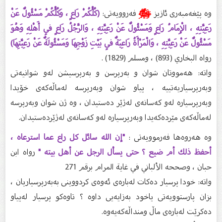
وە پێغەمبەری ئازیز
ﷺ
فەروویەتی:
(كُلُّكُمْ رَاعٍ ، وَكُلُّكُمْ مَسْئُولٌ عَنْ
رَعِيَّتِهِ ، الْإِمَامُ رَاعٍ وَمَسْئُولٌ عَنْ رَعِيَّتِهِ ، وَالرَّجُلُ رَاعٍ فِي أَهْلِهِ وَهُوَ
مَسْئُولٌ عَنْ رَعِيَّتِهِ ، وَالْمَرْأَةُ رَاعِيَةٌ فِي بَيْتِ زَوْجِهَا وَمَسْئُولَةٌ عَنْ رَعِيَّتِهَا)
رواه البخاري (893) ، ومسلم (1829) .
واتە: هەمووتان شوان و بەرپرسن و بەرپرسیشن لەو شوانیەتی
وبەرپرسیاریەتییە ، پیاو شوان وبەرپرسە لەماڵەکەی خۆیدا
وبەرپرسیارە لەو کەسانەی لەژێر دەستیدان ، وە ژن شوان وبەرپرسە
لەماڵەکەی مێردەکەیدا وبەرپرسیارە لەو کەسانەی لەژێردەستیدان.
وە هەروەها فەرموویەتی :
"إن الله سائل كل راع عما استرعاه ،
أحفظ ذلك أم ضيع ؟ حتى يسأل الرجل عن أهل بيته "
رواه ابن
حبان ، وصححه الألباني في غاية المرام برقم 271
واتە: خودا پرسیار دەکات لەبارەی ئەوەی کردووینی بەبەرپرسیاریان ،
بزان پارستوویەتی یاخود بەزایەیی داوە ؟ تاوەکو پرسیار لەپیاو
دەکرێت لەبارەی ماڵ ومنداڵەکەیەوە.