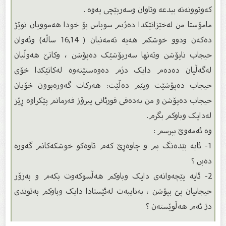
کەوتوونەتە بیدعە وتاوان وسەرپێچی یەوە .
مامۆستا من لەخێزانێکدا دەژیم سوپاس بۆ خودا هەموویان نوێژ
دەکەن ودوو خوشکم هەیە تەمەنیان ( 16,14 ساڵە) وئەوان
حیجاب ناپۆشن وتەنها سەرپۆشێک دەپۆشن ، وکاتێ هەوڵیان
لەگەڵیان دەدەم دایک دژم دەوەستێتەوە لەکاتێکدا خۆی
حیجاب دەپۆشێت وپێم دەڵێت: هەرکات گەورەبوون خۆیان
حیجاب دەپۆشن و من بەدەقی قورئانی پیرۆز فەرمانم پێکراوە ڕێز
لەدایک وباوکم بگرم.
وە ئەمەوێ بپرسم :
1- ئایە بێدەنگ بم و چاوەڕێ کەم تاوەکو خوشکەکانم گەورە
دەبن ؟
2- ئایە پێچەوانەی دایک وباوکم هەڵسوکەوت بکەم و بەزۆر
حیجابیان پێ بپۆشن ، بەتایبەت لەئێستادا دایک وباوکم بەتوندی
دژ ئەم هەڵوێستەن ؟