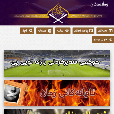
بەشەکان
پۆلێنکراوەکان
پێناسە
کتێبخانە
گەڕان
ناردنی پرسیار