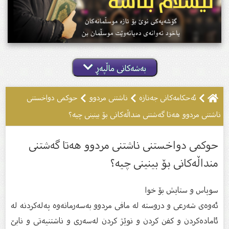
بەشەکانی ماڵپەڕ
ئه‌حكامه‌كانى جه‌نازه‌
ناشتنى مردوو
حوکمی دواخستنی
ناشتنی مردوو هەتا گەشتنی منداڵەکانی بۆ بینینی چیە؟
حوکمی دواخستنی ناشتنی مردوو هەتا گەشتنی
منداڵەکانی بۆ بینینی چیە؟
سوپاس و ستایش بۆ خوا
ئەوەی شەرعی و دروستە لە مافی مردوو بەسەرمانەوە پەلەکردنە لە
ئامادەکردن و کفن کردن و نوێژ کردن لەسەری و ناشتنیەتی و نابێ