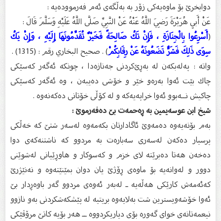
دوابخرێ بۆ ماوەیەکى زۆر بە بەڵگەى ئەم فەرموودەیە :
عَنْ أَبِي هُرَيْرَةَ رَضِيَ اللَّهُ عَنْهُ عَنْ النَّبِيِّ صَلَّى اللَّهُ عَلَيْهِ وَسَلَّمَ قَالَ :
(
أَسْرِعُوا بِالْجِنَازَةِ ، فَإِنْ تَكُ صَالِحَةً فَخَيْرٌ تُقَدِّمُونَهَا إِلَيْهِ ، وَإِنْ يَكُ
سِوَى ذَلِكَ فَشَرٌّ تَضَعُونَهُ عَنْ رِقَابِكُمْ
) . صحيح البخاري رقم : (1315) .
واتە : پەلەبكەن لە بەڕێ‌كردنی جەنازەدا ، چونكە ئەگەر كەسێكی
چاك بێت ئەوا بەرەو خێر و خۆشی دەیبەن ، وە ئەگەر كەسێكی
چاكیش نــەبوو ئەوا خراپەیەكە و لە كۆڵی خۆتانی دەكەنەوە .
شیخ ابن عوسەیمین بە ڕەحمەت بێ دەفەرموێ :
بەم بۆنەیەوە دەمەوێ ئاگادارتان بکەمەوە لەسەر شتێ کە خەڵکی
پرسیار دەکەن لەسەری سەبارەت بە مردوو کە ناشتنەکەی دوا
دەخەن هەتا دەبرێتە لای خزم و کەسوکار و هاوڕێیانی لەشوێنی
دوور و لەوانەیە بۆ ماوەی ڕۆژێ یان دوان بمێنێتەوە و نەنێژرێ
کەئەمەش کارێکی هەڵەیە ـ لەبەر ئەوەی مردوو گەر باوەڕدار بێ
ئەوا خۆشەویسترین شت بەلایەوە بریتیە لە پێشکەشکردنی بەو نازوو
نیعمەتانەی خوای گەورە بۆی دیاریکردووە ــ هەر بۆیە کاتێ مرۆڤێکی