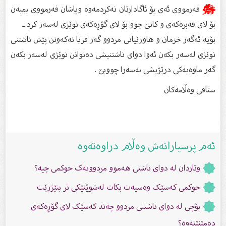
ﷺ
فەرمووی ئەی بۆ ئاگادارتان نەکردمەوە وپاشان فەرمووی بمبەن
بۆ لای قەبرەکەی و کاتێ چوو بۆ لای گۆڕەکەی نوێژی لەسەر کرد ـ
بۆیە ئەگەر خزمان و هاورێیانی مردوو گەر فریا نەکەوتن پێش ناشتنی
نوێژی لەسەر بکەن ئەوا دوای ناشتنیشی دەتوانن نوێژی لەسەر بکەن
گەر ماوەیەکی درێژیشی بەسەرا چووبێ .
ستافى وەڵامەکان
ئەم پرسیارانەش وەڵام دراوەتەوە
وتاردان لە دواى ناشتى هەموو مردوویەک حوکمى چیە؟
حوکمی کەسێک وەسیەت بکات لەشوێنێکی تر بنێژرێت
بۆچى لە دواى ناشتنى مردوو چەند کەسێک لاى گۆڕەکەى
دەمێنێتەوە؟