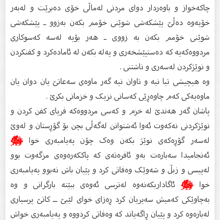
چاکەخواز و باوەردار دوای مردنی لەماڵی خۆی دەبرێت و لەبەر
خۆیەوە دەڵێ پێشکەشی شوێنی خۆمم بکەن بەزوو ـ پێشکەشی
شوێنی خۆمم بکەن بە زووی ـ هەر بۆیە لەسە کەسوکاری
مردووەکەیە کە دەستپێشخەری و پەلە بکەن لە ئامادەکرد و کفنکردن
و نوێژکردن لەسەری و ناشتنی .
وە هیچیشی تیا نیە و تاوان نیە گەر ماوەی سەعاتێ یان دوان یان
ماوەیەکى کەم چاوەڕێی کەسانی نزیک و خزمانی بکرێ .
پاشان گەر هەندێ لە خزم و کەسى مردووەکە فریاى کفن کردن و
نوێژکردنى نەکەوت ئەوا ئەشتوانن لەگەڵی بچن بۆ گۆڕستان و لەوێ
لەسەر گۆڕەکەی نوێژ بکەن وەک چۆن پەیامبەری خوا
ﷺ
ئەنجامیدا سەبارەت بەو ئافرەتەی کە پاککەرەوەی مزگەوت بوو
لەپیسی و زبڵ و شەوێک وەفاتی کرد و پێیان باش نەبوو پەیامبەری
خوا
ﷺ
ئاگاداربکەنەوە لەترسی ئەوەی ببێتە بارگرانی و وە
بەچاوێکی کەمیش سەیریان کرد ڕەزای خوای لێبێ ــ کاتێ پرسیاری
لەبارەوە کرد و پێیان ڕاگەیاند کە وەفاتی کردووە و پەیامبەری خواش