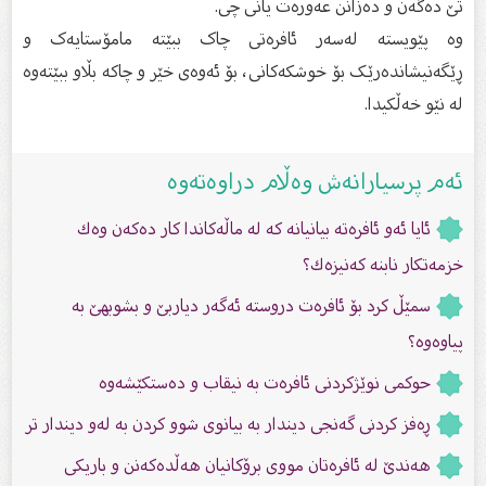
تێ دەگەن و دەزانن عەورەت یانی چی.
وە پێویستە لەسەر ئافرەتی چاک ببێتە مامۆستایەک و
ڕێگەنیشاندەرێک بۆ خوشکەکانی، بۆ ئەوەی خێر و چاکە بڵاو ببێتەوە
لە نێو خەڵکیدا.
ئەم پرسیارانەش وەڵام دراوەتەوە
ئایا ئەو ئافرەتە بیانیانە كە لە ماڵەكاندا كار دەكەن وەك
خزمەتكار نابنە كەنیزەك؟
سمێڵ كرد بۆ ئافرەت دروستە ئەگەر دیاربێ و بشوبهێ بە
پیاوەوە؟
حوکمی نوێژکردنی ئافرەت بە نیقاب و دەستکێشەوە
ڕەفز کردنى گەنجی دیندار بە بیانوی شوو کردن بە لەو دیندار تر
هەندێ لە ئافرەتان مووی برۆكانیان هەڵدەكەنن و باریكی