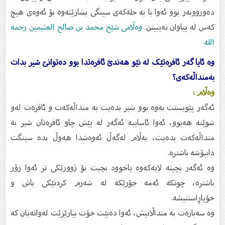
دەورووبەر بوو ئەوا با بە جلەکەی سینگی بشارێتەوە بۆ ئەوەی هیچ
کەس لە پیاوان نەیبینن.
وەڵامى شێخ محمد بن صالح العثیمین رحمه
الله
وە ئایا گەر ئافرەتێک لە نێو هەندێ ئافرەتدا بوو دەتوانێ شیر بدات
بەمنداڵەکەى؟
وەڵام :
ئەگەر پێویستت بەوە بوو شیر بدەیت بە منداڵەکەت و ئافرەت لەو
شوێنە هەبوو، ئەوا ئاساییە ئەگەر لە پێش چاو ئافرەتان شیر بە
منداڵەکەت بدەیت، بەڵام لەگەڵ ئەوەشدا هەوڵ بدە سینگت
دابپۆشە باشترە.
وە ئەگەر بچیتە لایەکەوە یاخوود بچیت بۆ ژوورێکی تر ئەوا زۆر
باشترە، چونکە ئەمە جۆرێکە لە شەرم کردنێکی باش و
خۆپاڕاستنیشە.
وە سەبارەت بە منداڵانیش، ئەوا دەبێت خۆت بپارێزێت لەوانەیان کە