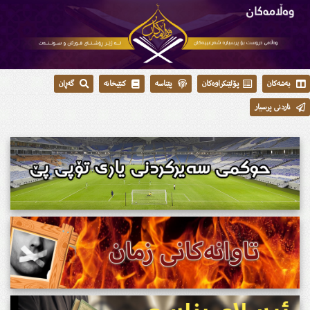
بەشەکان
پۆلێنکراوەکان
پێناسە
کتێبخانە
گەڕان
ناردنی پرسیار