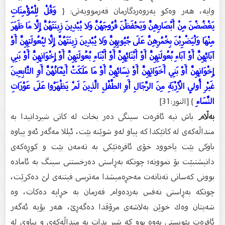
وایە، هەر وەکو پەروەردگارمان فەرموویەتی: {
وَقُلْ لِلْمُؤْمِنَاتِ
يَغْضُضْنَ مِنْ أَبْصَارِهِنَّ وَيَحْفَظْنَ فُرُوجَهُنَّ وَلا يُبْدِينَ زِينَتَهُنَّ إِلَّا مَا ظَهَرَ
مِنْهَا وَلْيَضْرِبْنَ بِخُمُرِهِنَّ عَلَى جُيُوبِهِنَّ وَلا يُبْدِينَ زِينَتَهُنَّ إِلَّا لِبُعُولَتِهِنَّ أَوْ
آبَائِهِنَّ أَوْ آبَاءِ بُعُولَتِهِنَّ أَوْ أَبْنَائِهِنَّ أَوْ أَبْنَاءِ بُعُولَتِهِنَّ أَوْ إِخْوَانِهِنَّ أَوْ بَنِي
إِخْوَانِهِنَّ أَوْ بَنِي أَخَوَاتِهِنَّ أَوْ نِسَائِهِنَّ أَوْ مَا مَلَكَتْ أَيْمَانُهُنَّ أَوِ التَّابِعِينَ
غَيْرِ أُولِي الْأِرْبَةِ مِنَ الرِّجَالِ أَوِ الطِّفْلِ الَّذِينَ لَمْ يَظْهَرُوا عَلَى عَوْرَاتِ
النِّسَاءِ
} [النور:31]
بەڵام
باش نیە ئافرەت سینگی دەر بخات لە کاتی شیردانیدا بە
منداڵەکەی لە کاتێکدا کە پیاو لەو شوێنە بێت، ئیللا مەگەر ئەو پیاوە
باوکی بێت یاخوود خۆی ئافرەتێکی بە تەمەن بێت و کوڕەکەی
دانیشتبێت بۆ نموونە؛ چونکە بەڕاستی دەرخستنی سینگ بە ئامادە
بوونی کەسانی تەنانەت مەحڕەمیشدا مەترسی فیتنەی لێ دەکرێت،
چونکە بەڕاستی نەفس بەردەوام فەرمان بە خڕاپە دەکات، وە
شه‌یتان وه‌ك خوێن به‌لاشەی مرۆڤدا ده‌گه‌ڕێ، هەر بۆیە ئەگەر
ئافرەت پێویستی بەوە بوو کە شیر بدات بە منداڵەکەی و پیاوی لە