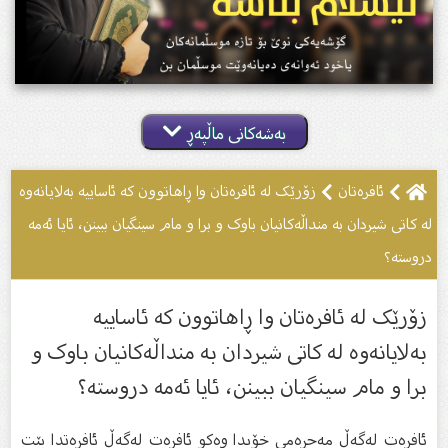
بەشەکانی ماڵپەڕ
ئافرەتان
زۆرێک لە ئافرەتان وا ڕاهاتوون کە ئاساییە بەلایانەوە
لە کاتی شیردان بە منداڵەکانیان باوک و برا و مام سینگیان ببینن، ئایا ئەمە
دروستە؟
زۆرێک لە ئافرەتان وا ڕاهاتوون کە ئاساییە
بەلایانەوە لە کاتی شیردان بە منداڵەکانیان باوک و
برا و مام سینگیان ببینن، ئایا ئەمە دروستە؟
ئافرەت لەگەڵ مەحڕەمی خۆیدا وەکو ئافرەت لەگەڵ ئافرەتدا بێت