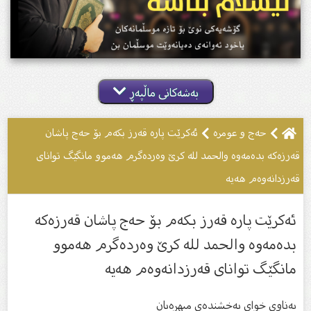
بەشەکانی ماڵپەڕ
حەج و عومرە
ئەكرێت پارە قەرز بكەم بۆ حەج پاشان
قەرزەكە بدەمەوە والحمد لله كرێ وەردەگرم هەموو مانگێگ توانای
قەرزدانەوەم هەیە
ئەكرێت پارە قەرز بكەم بۆ حەج پاشان قەرزەكە
بدەمەوە والحمد لله كرێ وەردەگرم هەموو
مانگێگ توانای قەرزدانەوەم هەیە
بەناوی خوای بەخشندەی میهرەبان