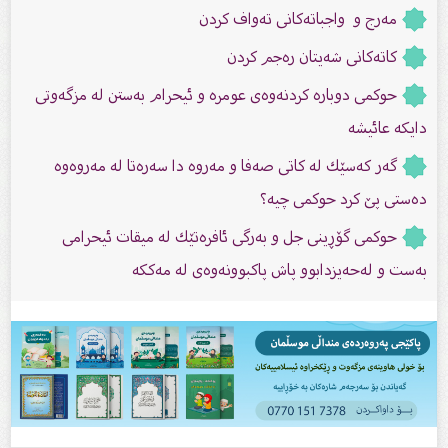
مەرج و واجباتەكانی تەواف كردن
کاتەکانی شەیتان رەجم کردن
حوکمی دوبارە کردنەوەى عومرە و ئیحرام بەستن لە مزگەوتى
دایکە عائیشە
گەر كەسێك لە كاتی صەفا و مەروە دا سەرەتا لە مەروەوە
دەستی پێ كرد حوكمی چیە؟
حوکمی گۆڕینی جل و بەرگی ئافرەتێك لە میقات ئیحرامى
بەست و لەحەیزدابوو پاش پاکبوونەوەی لە مەككە