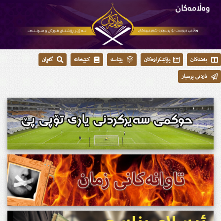
بەشەکان
پۆلێنکراوەکان
پێناسە
کتێبخانە
گەڕان
ناردنی پرسیار