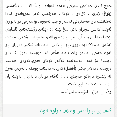
حەج كردن چەندین مەرجی هەیە لەوانە موسڵمانێتی ، پێگەشتن
(
بلوغ
) ژیری ، ئازادی ، توانا . هەركەس ئەم مەرجانەی تیادا
نەهاتبێتە دی حەجكردنی لەسەر واجب نەبووە . بۆ مەرجی توانا بوون
ئەبێت كەسی ناوبراو لەش ساغ بێت وە ڕێگەی ڕۆشتنەكەی ئاسایش
بێت لە نەفس و ماڵی نەترسێ وە خۆراك و وەسیلەی ڕۆشتنی هەبێت
ئەگەر لە مەككەوە دوور بوو بۆ ئەم مەبەستانە ئەگەر قەرزار بوو
ئەوە حەجی لەسەر واجب نیە بەڵام ئایا دروستە قەرز بكات و
بچێت؟ بۆ ئەم مەسەلەیە ئەگەر توانای قەرزدانەوەی هەبێت
دروستە ، بەڵام چاكتر (
أفضل
) ئەوەیە نەیكات چونكە دانەوەی قەرز
لە پێشترە تاوەكو حەجكردن ، و ئەگەر توانای دانەوەی نەبێت یان
دوای بخات ئەوە نابێ بیكات .
وەڵامى بەڕێز مامۆستا خلیل أحمد
ئەم پرسیارانەش وەڵام دراوەتەوە