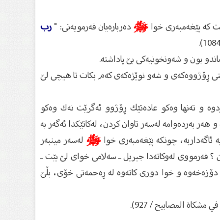
یت كە پێغەمبەری خوا
ﷺ
دەربارەیان فەرمویەتی: "
رب
اندو بون و شەونخونیەكی بێ‌ پاداشتە.
شتی ڕۆژووەكەی و شەو نوێژەكەی كەم بكات تا هیچی لێ‌
دوە و تەنها وەكو عادەتێك ڕۆژوو ئەگرێت نەك وەكو
 هەر بەردەوامە لەسەر تاوان كردن، لەكاتێكدا ئەگەر بە
ە ئاگەداربە، چونكە پێغەمبەری خوا
ﷺ
لەسەر مینبەر
ن ؟ فەرمووی لەوكاتەدا جبریل ـ سەلامی خوای لێ‌ بێت ـ
ە دۆزەخەوە و خوا دوری كاتەوە لە ڕەحمەتی خۆی، بڵێ‌
مشكاة المصابيح / 927).