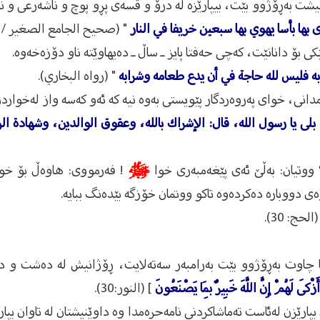
نیشت بەڕۆژوو بێت، بیپارێزە لە درۆ و قسەی پڕو پوچ و ناشەرعی و
 بها بأسا يهوي بها سبعين خريفا في النار
" (صحيح الجامع الصغير / 1618).
 بۆ دانانێت، كەچی حەفتا پایز ـ ساڵ ـ دەیهاوێتە ناو دۆزەخەوە.
ه فليس لله حاجة في أن يدع طعامه وشرابه
" (رواه البخاري).
مدانی، خوای پەروەردگار پێویستی بەوە نیە كە ئەو كەسە واز لەخواردن
وا: بلى يا رسول الله، قال: الإشراك بالله، وعقوق الوالدين، وشهادة 
؟ ووتیان: بەڵێ‌ ئەی پێغەمبەری خوا
ﷺ
! فەرمووی: هاوەڵ بۆ خوا 
ی دووبارە دەكردەوە تاكو ووتمان خۆزگە بێدەنگ ببایە.
(الحج: 30).
ا چاوت بەڕۆژوو بێت بەرامبەر سەتەلایت، ڕۆژانیش لە دەشت و دەر
ْكَى لَهُمْ إِنَّ اللَّهَ خَبِيرٌ بِمَا يَصْنَعُونَ
] (النور:30).
ن بپارێزن لەئاست تەماشاكردنی نامەحرەمدا وە داوێنیشتان لە تاوان بپا