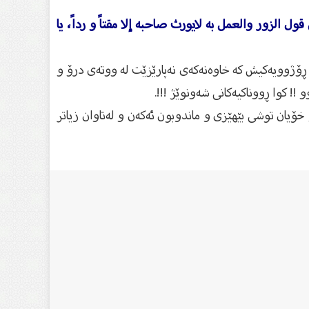
ل الزور والعمل به لايورث صاحبه إلا مقتاً و رداً، يا
 ڕۆژوویەكیش كە خاوەنەكەی نەپارێزێت لە ووتەی درۆ و
! كوا ڕووناكیەكانی شەونوێژ !!!.
خۆیان توشی بێهێزی و ماندوبون ئەكەن و لەتاوان زیاتر