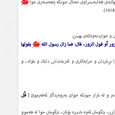
 نوكتەی هەڵبەستراوی خەیاڵ چونكە پێغەمبەری خوا
ﷺ
 و خواردنەوەكەی بهینێ‌.
الزور أو قول الزور، قال: فما زال رسول الله
ﷺ
يقولها
بڕیاردان و خراپەكاری و ئەزیەتدانی دایك و باوك، و
 و لە بازار چونكە خوای پەروەردگار ئەفەرموێ‌ [
قُل
رێزن، بێگومان ئەوە باشترە بۆتان، بێگومان خوا لە هەموو