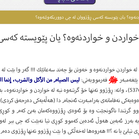
واردنەوە؟ یان پێویستە کەسى ڕۆژووان لە چی دووربکەوێتەوە؟
لە خواردن و خواردنەوە؟ یان پێویستە کەس
 لە خواردن خواردنەوە و خەوتن بۆ چەند سەعاتێك !!! گەر وا بێت لە ڕ
 پێغەمبەر
ﷺ
فەرموویەتی:
ليس الصيام من الأكل والشرب، إنما ا
" (صحيح الجامع الصغير / 5376)، واتە: ڕۆژوو تەنها خۆ گرتنەوە نیە لە خواردن و
ەیەكی نەفامانەی بەرامبەرت ئەنجام دا (هەڵەیەكی دەرحەق كردی) ئە
گرتندا ناگونجێت وە بۆ ئەوەی ڕۆژووەكەمان بەبێ‌ كەم و كوڕی بب
ایە بەرز ئەبەین هەوڵ ئەدەین كەموو كوڕی تیا نەبێت كە چی بیر لەوە
ی تیابێ یا نە ؟!! هەروەها لەخەڵكی وا بێت ڕۆژوو تەنها ڕۆژوی دەم 