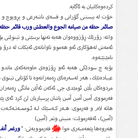
كردەوەكانیان بە ئاگایە.
خۆت لە بیستنی گۆرانی و قسەی ناشەرعی و پڕوپوچ و هە
صائم حظه من صيامه الجوع والعطش ورب قائم حظه م
واتە: زۆرێك ڕۆژووەوان هەیە تەنها برسێتی و تینوێتی بۆ 
ئەمەش لەهۆكاری ئەو هەموو تاوانانەی ئەیكات لە درۆ و
نامێنێتەوە.
بۆیە چ سودێكی هەیە ئەو ڕۆژوەی خاوەنەكەی ماندو ئ
عیبادەتێك، هەر لەسەرەتای ڕەمەزانەوە تا كۆتایی تینوی 
مردوەكان بڵێن ئومێدی چی ئەكەن ئەڵێن مانگی ڕەمەزان
فەرمووی آمين آمين آمين پاشان پرسیاریان لێ‌ كرد ئەی پ
هاتە لام و فەرموی: هـەر كـەسێك لـە ئـوممـەتـەكـەت 
(آ‌مین)، ئەفەرموێت: منیش وتم (آمین)
هەروەها پێغەمبەری خوا
ﷺ
فەرموویەتی: "
ورغم أنف 