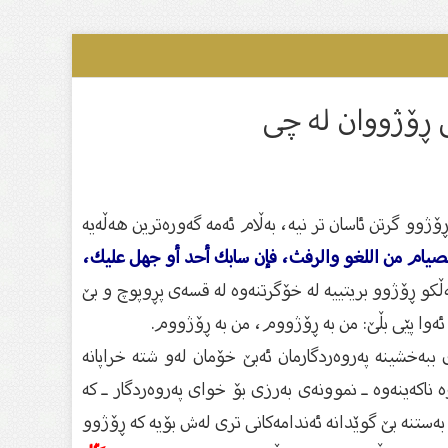
ى ڕۆژووان لە چی
ۆژوو گرتن ئاسان تر نیە، بەڵام ئەمە گەورەترین هەڵەیە
لصيام من اللغو والرفث، فإن سابك أحد أو جهل عليك،
 خواردنەوە، بەڵكو ڕۆژوو بریتییە لە خۆگرتنەوە لە قسەی پڕوپوچ و بێ‌
وا پێی بڵێ‌: من بە ڕۆژووم، من بە ڕۆژووم.
ەخشینە پەروەردگارمان ئەبێ خۆمان لەو شتە خراپانە
 ناكەینەوە ـ نموونەی بەرزی بۆ خوای پەروەردگار ـ كە
بەستنە بێ‌ گوێدانە ئەندامەكانی تری لەش بۆیە كە ڕۆژوو