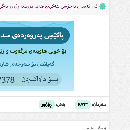
ئەو كەسەی نەخۆشی شەكرەی هەیە دروستە ڕۆژوو نەگر
سەردان:
بەش:
٤,٧٦٣
ڕۆژوو
پرسیاری دواتر