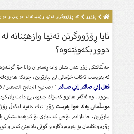
ڕۆژوو
ئایا ڕۆژووگرتن تەنها وازهێنانە لە خواردن و خ
ئایا ڕۆژووگرتن تەنها وازهێنانە 
دووربکەوێتەوە؟
خەڵكانێكی زۆر هەن پێیان وایە ڕەمەزان واتا خۆ گرتنەوە
كە پێویست ئەكات خۆمانی لێ‌ بپارێزین، چونكە هەروەك
فقل إني صائم إني صـائم
سوود، وە ئەگەر هاتوو كەسێك جنێوی پێ‌ دایت یان كردەو
موسڵمانی یەك خوا پەرست
زۆرشتێك هەیە لەگەڵ ڕۆژوو 
بپارێزین، جا نازانم بۆچی كە دیاری بۆ كاربەدەستێكی پ
ڕۆژووەكانمان بۆ پەروەردگارە و گوێی نادەینێ‌ كەم و كوڕ