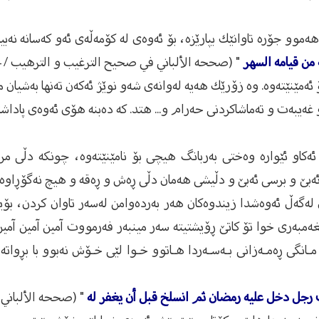
موو جۆرە تاوانێك بپارێزە، بۆ ئەوەی لە كۆمەڵەی ئەو كەسانە نەب
ن قيامه السهر
" (صححه الألباني في صحيح الترغيب و الترهيب / 1084).
ئەمێنێتەوە. وە زۆرێك هەیە لەوانەی شەو نوێژ ئەكەن تەنها بەشیان م
 غەیبەت و تەماشاكردنی حەرام و... هتد. كە دەبنە هۆی ئەوەی پادا
ەكاو ئێوارە وەختی بەربانگ هیچی بۆ نامێنێتەوە، چونكە دڵی مر
ئەبێ‌ و برسی ئەبێ‌ و دڵیشی هەمان دڵی ڕەش و ڕەقە و هیچ نەگۆڕاوە و
 لەگەڵ ئەوەشدا زیندوەكان هەر بەردەوامن لەسەر تاوان كردن، بۆی
ێغەمبەری خوا تۆ كاتێ‌ ڕۆیشتیتە سەر مینبەر فەرمووت آمين آمين آمي
مـانگی ڕەمـەزانی بـەسـەردا هـاتوو خـوا لێی خـۆش نەبوو با بڕوات
رجل دخل عليه رمضان ثم انسلخ قبل أن يغفر له
" (صححه الألباني في 