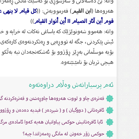
واتە: بێ‌ دەسەڵاتی و سەرشۆڕی بۆ كەسێك مانگی ڕەمەزا
هەروەها (
ابن القیم
) فەرموویەتی: ((
كل قيام لا ينهى ع
قوم أين آثار الصيام !! أين أنوار القيام
))
واتە: هەموو شەونوێژێك كە یاساغی نەكات لە خراپە و خ
ئیش پێكردنی، جگە لە تووڕەیی و ڕەتكردنەوەی كارەكەی ه
بۆیە موسڵمانی بەڕێز ڕۆژوو بۆ ئەشكەنجەدان نیە بەڵكو 
هیچی تریان بۆ نامێنێتەوە.
ئەم پرسیارانەش وەڵام دراوەتەوە
قەترەی چاو و لووت هەروەها چاوڕەشتن و قەترەكردنە گوێ
ئافرەتانی ( دووگیان ) و ( شیردەر ) فیدیە دەدەن و ڕۆژوو
ئایا ئافرەتانیش حوكمی پیاوانیان هەیە کەوا ئامادەی مز
حوکمى زۆر خەوتن لە مانگى ڕەمەزاندا چیە؟