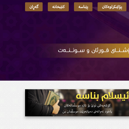
پۆلێنکراوەکان
پێناسە
کتێبخانە
گەڕان