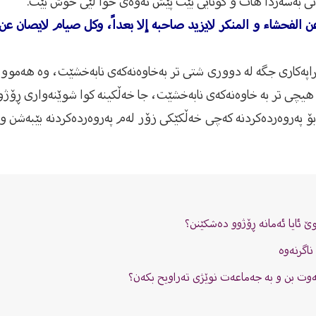
نی بەسەردا هات و كۆتایی بێت پێش ئەوەی خوا لێی خۆش بێت.
ن الفحشاء و المنكر لايزيد صاحبه إلا بعداً، وكل صيام لايصان عن قو
راپەكاری جگە لە دووری شتی تر بەخاوەنەكەی نابەخشێت، وە هەموو
یچی تر بە خاوەنەكەی نابەخشێت، جا خەڵكینە كوا شوێنەواری ڕۆژوو !
بۆ پەروەردەكردنە كەچی خەڵكێكی زۆر لەم پەروەردەكردنە بێبەشن و 
 ئایا ئەمانە ڕۆژوو دەشكێنن؟
 ناگرنەوە
گەوت بن و بە جەماعەت نوێژی تەراویح بكەن؟