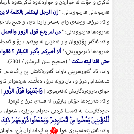
ئەگری و خۆت لە خواردن و خواردنەوە ئەگریتەوە با زما
فەرمویەتی فەرموویەتی: "
إن الرجل ليتكلم بالكلمة لا يرى
واتە: مرۆڤ ووشەی وای بەسەر زاردا دێ‌، و هیچ بایەخێكی
هەروەها فەرموویەتی: "
من لم يدع قول الزور والعمل ب
واتە: ئەگەر ڕۆژووان واز نەهێنێ‌ لە ووتەی درۆ و ئەنجا
هەروەها فەرموویەتی:"
ألا أخبركم بأكبر الكبائر ؟ قال
حتى قلنا ليته سكت
" (صحيح سنن الترمذي / 2301).
واتە: ئایا گەورەترینی تاوانە گەورەكانتان پێ ڕاگەیەنم 
شایەتیدانی درۆ و، یان ووتە درۆ، دەڵێت: بەردەوام ئەوە
خوای پەروەردگاریش ئەفەرموێ‌: [
وَاجْتَنِبُوا قَوْلَ الزُّورِ
] 
واتە: هەروەها خۆتان بپارێزن لە قسەی درۆ و ناڕەوا.
چاوەكانیشت لە تەماشا كردنی حەرام بپارێزە، شەوان ب
لِّلْمُؤْمِنِينَ يَغُضُّوا مِنْ أَبْصَارِهِمْ وَيَحْفَظُوا فُرُوجَهُمْ ذَلِكَ أَز
واتە: ئەی پێغەمبەری خوا
ﷺ
بە ئیمانداران بڵێ‌: چاوتا