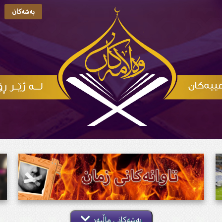
بەشەکان
بەشەکانی ماڵپەڕ