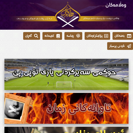
بەشەکان
پۆلێنکراوەکان
پێناسە
کتێبخانە
گەڕان
ناردنی پرسیار