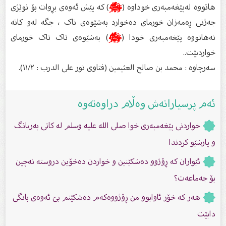
هاتووە لەپێغەمبەری خوداوە ‌(
ﷺ
) کە پێش ئەوەی بڕوات بۆ نوێژی
جەژنی ڕەمەزان خورمای دەخوارد بەشێوەی تاک ، جگە لەو کاتە
نەهاتووە پێغەمبەری خودا (
ﷺ
) بەشێوەی تاک تاک خورمای
خواردبێت..
سەرچاوە : محمد بن صالح العثيمين (فتاوی نور علی الدرب : ۱۱/۲).
ئەم پرسیارانەش وەڵام دراوەتەوە
خواردنى پێغەمبەرى خوا صلى الله علیه وسلم لە کاتى بەربانگ
و پارشێو کردندا
ئێواران کە ڕۆژوو دەشکێنین و خواردن دەخۆین دروستە نەچین
بۆ جەماعەت؟
هەر كە خۆر ئاوابوو من ڕۆژووەكەم دەشكێنم بێ ئەوەى بانگى
دابێت