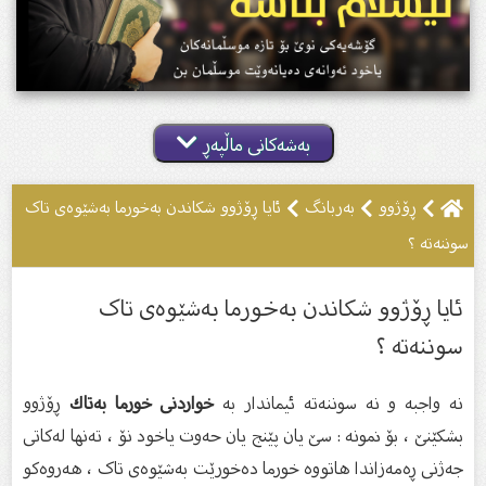
بەشەکانی ماڵپەڕ
ڕۆژوو
بەربانگ
ئایا ڕۆژوو شکاندن بەخورما بەشێوەی تاک
سوننەتە ؟
ئایا ڕۆژوو شکاندن بەخورما بەشێوەی تاک
سوننەتە ؟
نە واجبە و نە سوننەتە ئیماندار بە
خواردنی خورما بەتاك
ڕۆژوو
بشکێنێ ، بۆ نمونە : سێ یان پێنج یان حەوت یاخود نۆ ، تەنها لەکاتی
جەژنی ڕەمەزاندا هاتووە خورما دەخورێت بەشێوەی تاک ، هەروەکو