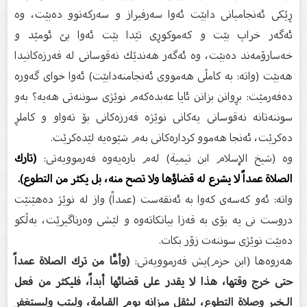
ڕێكی ئەنجامیانی دابێت ئەوا سەرفیراز و سەركەتوو دەبێت، وە
ئەگەر خراپ بێت و كەموكوڕی تێدا بێت ئەوا بێ ئومێد و
خەسارۆمەند دەبێت، وە ئەگەر هەندێك نەقوسانی لە فەرزەكانیدا
هەبێت (واتە: بە كامڵی هەمووی ئەنجامنەدابێت) ئەوا خوای گەورە
دەفەرمێت: بڕوانن بزانن ئایا عەبدەكەم نوێژی سوننەتی هەیە؟ بەو
سوننەتانە نەقوسانى یەكانی نوێژە فەرزەكانی بۆ تەواو و كاملڕ
دەكرێت، ئەنجا هەموو كردارەكانی بەم شێوەیە لێدەكرێت.
وە (شیخ الإسلام ابن تيمية) لەم بارەیەوە فەرموویەتی:
(تارك
الصلاة عمداً لا يشرع له قضاؤها ولا تصح منه، بل يكثر من التطوع).
واتە: ئەو كەسەی كەوا بە ئەنقەست (عمداً) واز لە نوێژ دەهێنێت
دروست نى یە بۆی بە قەزا بیانكاتەوە و لێشی وەرناگیرێت، بەڵكو
دەبێت نوێژی سوننەت زۆر بكات.
هەروەها (ابن حزم)یش فەرموویەتی:
(وأمَّا من ترك الصلاة عمداً
حتى خرج وقتها، هذا لا يقدر على قضائها أبداً، فليكثر من فعل
الـخير وصلاة التطوع، ليثقل ميزانه يوم القيامة، وليتب وليستغفر