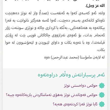
الله عز وجل).
واتە: ئەو كەسەی كەوا بە ئەنقەست (عمداً) واز لە نوێژ دەهێنێت
تاوەكو كاتەكەی بەسەر دەچێت، ئەوا ئەمە هەرگێز ناتوانێت بە قەزا
بیكاتەوە بە هەتاهەتایی، بەڵكە با كرداری چاكە و نوێژی سوننەت زۆر
ئەنجام بدات، بۆ ئەوەی تەرازووی چاكاكانی قورس بێت لە ڕۆژی
قیامەتدا، وە با تەوبە بكات و داوای لێبوردن و لێخۆشبوون لە خوا
بكات.
لە لایەن مامۆستا (محمد عبدالرحمن) ەوە
ئەم پرسیارانەش وەڵام دراوەتەوە
حوكمى دواخستنى نوێژ
حوکمی فەوتاندنی نوێژ بەهۆی تەماشاکردنی یاریەکانەوە چییە؟
ئایا نوێژ قەزا كردنەوەى هەیە؟