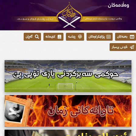
بەشەکان
پۆلێنکراوەکان
پێناسە
کتێبخانە
گەڕان
ناردنی پرسیار