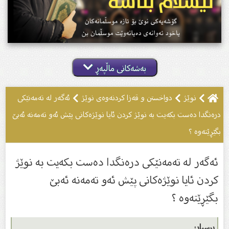
بەشەکانی ماڵپەڕ
نوێژ
دواخستن و قەزا کردنەوەى نوێژ
ئەگەر لە تەمەنێكی
درەنگدا دەست بكەیت بە نوێژ كردن ئایا نوێژەكانی پێش ئەو تەمەنە ئەبێ
بگێڕێتەوە ؟
ئەگەر لە تەمەنێكی درەنگدا دەست بكەیت بە نوێژ
كردن ئایا نوێژەكانی پێش ئەو تەمەنە ئەبێ
بگێڕێتەوە ؟
پرسیار: