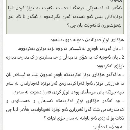
ئەگەر لە تەمەنێكی درەنگدا دەست بكەیت بە نوێژ كردن ئایا
نوێژەكانی پێش ئەو تەمەنە ئەبێ بگێڕێتەوە ؟ ئەگەر نا ئایا بەر
لێخۆشیوون ئەكەوێت یان چی ؟
هۆكاری نوێژ فەوتاندن دەبێتە دوو بەشەوە:
1 ـ یان ئەوەیە باوەڕی بە ئیسلام نەبووە بۆیە نوێژی نەكردووە.
2 ـ یان ئەوەیە كە بە هۆی تەمبەڵی و خەمساردی و كەمتەرخەمیەوە
نوێژی نەكردووە.
ـ جا ئەگەر هۆكاری نوێژ نەكردنەكە باوەڕ نەبوون بێت بە ئیسلام یان
بە فەرزێتی نوێژ، ئەوا قەزا كردنەوەی ئەو نوێژە فەوتاوانەی لە سەر
نىیە چونكە پاش موسڵمان بوون نوێژ كردن فەرز دەبێت لە سەری.
ـ وە ئەگەر هۆكاری نوێژ نەكردنەكە تەمبەڵی و خەمساردی و
كەمتەرخەمی بێت ئەوا قەرزاری ئەو نوێژە فەوتاوانەیە بەڵام ئایا چی
بكات بۆ ئەوەی ئەو تاوانە لە سەر خۆی لابات ؟
لە وەڵامدا دەڵێم: