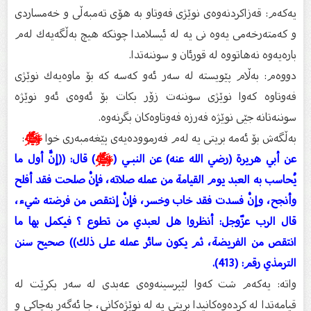
یەكەم: قەزاكردنەوەی نوێژی فەوتاو بە هۆی تەمبەڵی و خەمساردی
و كەمتەرخەمى یەوە نى یە لە ئیسلامدا چونكە هیچ بەڵگەیەك لەم
بارەیەوە نەهاتووە لە قورئان و سوننەتدا.
دووەم: بەڵام پێویستە لە سەر ئەو كەسە كە بۆ ماوەیەك نوێژی
فەوتاوە كەوا نوێژی سوننەت زۆر بكات بۆ ئەوەی ئەو نوێژە
سوننەتانە جێی نوێژە فەرزە فەوتاوەكان بگرنەوە.
بەڵگەش بۆ ئەمە بریتى یە لەم فەرموودەیەی پێغەمبەری خوا
ﷺ
:
عن أبي هريرة (رضي الله عنه) عن النبـي (
ﷺ
) قال: ((إنَّ أول ما
يُحاسب به العبد يوم القيامة من عمله صلاته، فإنْ صلحت فقد أفلح
وأنجح، وإنْ فسدت فقد خاب وخسر، فإنْ إنتقص من فرضته شيء،
قال الرب عزّوجل: أنظروا هل لعبدي من تطوع ؟ فيكمل بها ما
انتقص من الفريضة، ثم يكون سائر عمله على ذلك)) صحيح سنن
الترمذي رقم: (413).
واتە: یەكەم شت كەوا لێپرسینەوەی عەبدی لە سەر بكرێت لە
قیامەتدا لە كردەوەكانیدا بریتى یە لە نوێژەكانی، جا ئەگەر بەچاكی و