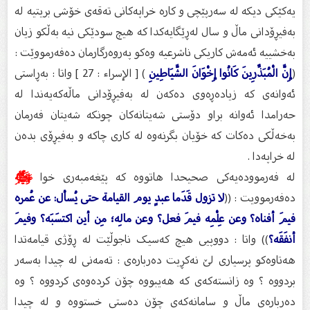
یەکێکی دیکە لە سەرپێچی و کارە خراپەکانی تەقەی خۆشی بریتیە لە
بەفیڕۆدانی ماڵ و سال لەڕێگایەکدا کە هیچ سودێکی نیە بەڵکو زیان
بەخشییە ئەمەش کاریکی ناشرعیە وەکو پەروەرگارمان دەفەرمووێت :
(
إِنَّ الْمُبَذِّرِينَ كَانُوا إِخْوَانَ الشَّيَاطِينِ
) [ الإسراء : 27 ] واتا : بەڕاستی
ئەوانەی کە زیادەڕەوی دەکەن لە بەفیڕۆدانی ماڵەکەیەندا لە
حەرامدا ئەوانە براو دۆستی شەیتانەکان چونکە شەیتان فەرمان
بەخەڵکی دەکات کە خۆیان بگرنەوە لە کاری چاکە و بەفیڕۆی بدەن
لە خراپەدا .
لە فەرموودەیەکی صحیحدا هاتووە کە پێغەمبەری خوا
ﷺ
دەفەرموویت : ((
لا تزول قَدَما عبدٍ يوم القيامة حتى يُسأل: عن عُمره
فيمَ أفناه؟ وعن عِلْمِه فيمَ فعل؟ وعن مالِه؛ مِن أين اكتسَبَه؟ وفيمَ
أنفَقَه؟
)) واتا : دووپیی هیچ کەسیک ناجوڵێت لە ڕۆژی قیامەتدا
هەتاوەکو پرسیاری لێ نەکڕیت دەربارەی : تەمەنی لە چیدا بەسەر
بردووە ؟ وە زانستەکەی کە هەیبووە چۆن کردەوەی کردووە ؟ وە
دەربارەی ماڵ و سامانەکەی چۆن دەستی خستووە و لە چیدا