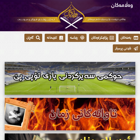
بەشەکان
پۆلێنکراوەکان
پێناسە
کتێبخانە
گەڕان
ناردنی پرسیار