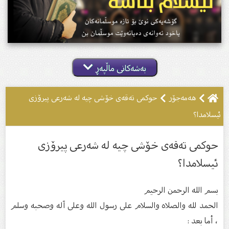
بەشەکانی ماڵپەڕ
هەمەجۆر
حوکمى تەقەى خۆشی چیە لە شەرعى پیرۆزى
ئیسلامدا؟
حوکمى تەقەى خۆشی چیە لە شەرعى پیرۆزى
ئیسلامدا؟
بسم الله الرحمن الرحيم
الحمد لله والصلاە والسلام على رسول الله وعلى آله وصحبه وسلم
، أما بعد :