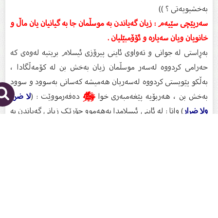
بەخشیویەتی ؟ ))
سەرپێچی سێیەم : زیان گەیاندن بە موسڵمان جا بە گیانیان یان ماڵ و
خانویان ویان سەیارە و ئۆۆمبێلیان .
بەڕاستی لە جوانی و تەواوی ئاینی پیرۆزی ئیسلام بریتیە لەوەی کە
حەرامی کردووە لەسەر موسڵمان زیان بەخش بن لە کۆمەڵگادا ،
بەڵکو پێویستی کردووە لەسەریان هەمیشە کەسانی بەسوود و سوود
بەخش بن ، هەربۆیە پێغەمبەری خوا
ﷺ
دەفەرمووێت : (
لا ضرر
ولا ضرار
) واتا : لە ئاینی ئیسلامدا بەهەموو جۆرێک زیانی گەیاندن بە
خەڵکی ڕەتکراوەیە جا لەو زیان گەیاندنەدا خۆت سوود وەربگریت
یان سوود وەر نەگرێت .
وەکو ڕونیشە ئەم کارەی کە دەکرێت (
تەقەی خۆشی
) دەبێتە هۆی
زیان گەیاندن بە : ( خانوو و سەیارە و ماڵ و گیان ) ی موسلمان کە
ئەمەش حەرام کراوە لە ئیسلامدا.
هەروەها لە ڕوانگەیەکی دیکەوە ئەگەر دیقەتی فەرموودەکانی
پێغەمبەری خوا بدەین
ﷺ
ئەوا دەبینین کە پێغەمبەری خوا ڕینمونی