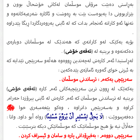
بەڕاستی دەبێت مرۆڤی موسڵمان لەکاتی خۆشحاڵ بوون و
بێزاربوونی دا پەیوەست بێت بە ڕەوشت و ئاکارە شەرعیەکانەوە و
تەنها ئەو کارانە ئەنجام بدات کە لە ئاینی پەروەردگاردا ڕیگا پێدراوە
.
بۆیە یەکێک لەو کارانەی کە هەندێک لە موسڵمانان دوبارەی
دەکەنەوە و بریتیە لە (
تەقەی خۆشی
) .
لەڕاستیدا ئەم کارەش لەچەندین ڕووەوە هەڵەو سەرپێچی تێدایە کە
بە ئیزنی خوای گەورە ئاماژەی پێدەکەین :
سەرپێچی یەکەم : ترساندنی موسڵمان .
یەکەێک لە ڕوون ترین سەرپێچیەکانی ئەم کارە (
تەقەی خۆشی
)
بریتیە لە ترساندنی موسڵمان کە ئەم کارەش لە ئاینی پیرۆزدا حەرام
کراوە و بەسەرپێچی دانراوە ، وەکو پێغەمبەری خوا
ﷺ
دەفەرمووێت : (
لَا يَحِلُّ لِمُسْلِمٍ أَنْ يُرَوِّعَ مُسْلِمًا
) رواه أبو داود. واتا :
حەڵاڵ نیە بۆ هیچ موسڵمانێک کە موسڵمانێکی دیکە بترسێنێت .
سەرپێچی دووەم : بەفیڕۆدانی پارە و سامان و ئيسراف كردن .