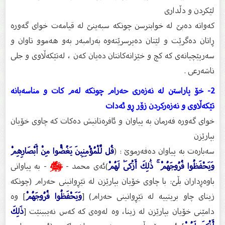
لێكردن و دڵداری
كەواتە دەبێ لە خوابترسن چونکە سبەینێ‌ لە قیامەت خواى گەورە
ڕاتان دەگرێت و لێتان دەپرسرێتەوە بەرامبەر بەو هەموو تاوان و
سەرپێچیانەی كە كچ و خێزانەکانتان دەیان كەن ، لەتێكەڵاوی و جلی
ناشەرعی .
2- خۆ پاراستن لە نەزەری حەرام چونكە لەم كات و مناسەبانە
تێكەڵاوی و نەزەركردن زۆر ڕو ئەدات
خوای گەورە فەرمان بە پیاوان و ئافرەتانیش دەكات كە چاوی خۆیان
بپارێزن
سەبارەت بە پیاوان دەفەرموێ : (
قُل لِّلْمُؤْمِنِينَ يَغُضُّوا مِنْ أَبْصَارِهِمْ
وَيَحْفَظُوا فُرُوجَهُمْ ۚ ذَٰلِكَ أَزْكَىٰ لَهُمْ
)ئه‌ی محمد -
ﷺ
- به‌ پیاوانی
باوه‌ڕداران بڵێ: با چاوی خۆیان بپارێزن له‌ تێڕوانینی حه‌رام (چونكه‌
زیناى چاو بریتییه‌ له‌ تێڕوانینى حه‌رام) [
وَيَحْفَظُوا فُرُوجَهُمْ
] وه‌
دامێنی خۆیان بپارێزن له‌ زینا، وه‌ له‌وه‌ى كه‌ كه‌س نه‌یبینێت [
ذَلِكَ