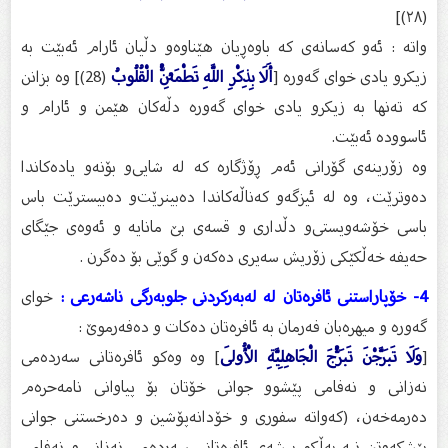
(٢٨)]
واته : ئه‌و كه‌سانه‌ی كه‌ باوه‌ڕیان هێناوه‌و دڵیان ئارام ئه‌بێت به‌
زیكرو یادی خوای گه‌وره‌ [
أَلَا بِذِكْرِ اللَّهِ تَطْمَئِنُّ الْقُلُوبُ
(28)] وه‌ بزانن
كه‌ ته‌نها به‌ زیكرو یادی خوای گه‌وره‌ دڵه‌كان هێمن و ئارام و
ئاسووده‌ ئه‌بێت.
وه زۆرینەی گۆرانی ئەم ڕۆژگارە كە لە شایی‌و بۆنەو یادەكاندا
دەوترێت، وە لە ئیزگەو كەناڵەكاندا دەبینرێت‌و دەبیسترێت باس
باسی خۆشەویستی‌و دڵداری و قسەی بێ مانایە و ئەوەی جێگای
حەیفە خەڵكێكی زۆریش سەیری دەکەن و گوێی بۆ دەگرن .
4- خۆپاراستنى ئافرەتان لە لەبەرکردنى جلوبەرگی ناشەرعی :
خوای
گەورە و میهرەبان فەرمان بە ئافرەتان دەکات و دەفەرموێ :
[
وَلَا تَبَرَّجْنَ تَبَرُّجَ الْجَاهِلِيَّةِ الْأُولَى
] وه‌ وه‌كو ئافره‌تانی سه‌رده‌می
نه‌زانی و نه‌فامى پێشوو جوانی خۆتان بۆ پیاوانی نامه‌حره‌م
ده‌رمه‌خه‌ن، (كه‌واته‌ سفورى و خۆدانه‌پۆشین و ده‌رخستنى جوانى
پێشكه‌وتن نیه‌ به‌ڵكو پیشه‌ى ئافره‌تانى سه‌رده‌مى نه‌زانى و نه‌فامى