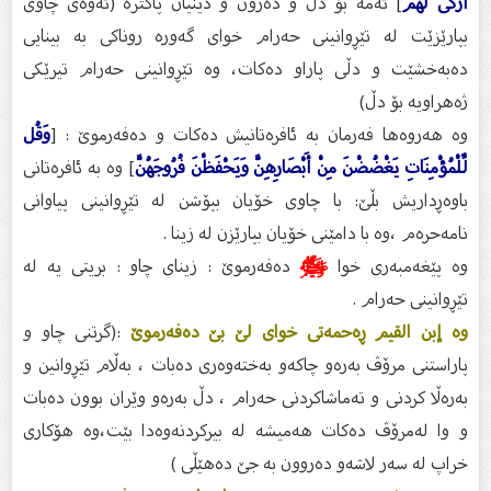
أَزْكَى لَهُمْ
] ئه‌مه‌ بۆ دڵ و ده‌رون و دینیان پاكتره‌ (ئه‌وه‌ى چاوى
بپارێزێت له‌ تێڕوانینى حه‌رام خواى گه‌وره‌ روناكى به‌ بینایی
ده‌به‌خشێت و دڵى پاراو ده‌كات، وه‌ تێڕوانینى حه‌رام تیرێكى
ژه‌هراویه‌ بۆ دڵ)
وە هەروەها فەرمان بە ئافرەتانیش دەکات و دەفەرموێ : [
وَقُل
لِّلْمُؤْمِنَاتِ يَغْضُضْنَ مِنْ أَبْصَارِهِنَّ وَيَحْفَظْنَ فُرُوجَهُنَّ
] وە بە ئافرەتانی
باوەڕداریش بڵێ: با چاوی خۆیان بپۆشن لە تێڕوانینی پیاوانی
نامەحرەم ،وە با دامێنی خۆیان بپارێزن لە زینا .
وە پێغەمبەرى خوا
ﷺ
دەفەرموێ : زینای چاو : بریتی یە لە
تێڕوانینی حەرام .
وە إبن القیم ڕەحمەتى خواى لێ بێ دەفەرموێ
:(گرتنی چاو و
پاراستنی مرۆڤ بەرەو چاكەو بەختەوەری دەبات ، بەڵام تێڕوانین و
بەرەڵا كردنی و تەماشاكردنی حەرام ، دڵ بەرەو وێران بوون دەبات
و وا لەمرۆڤ دەكات هەمیشە لە بیركردنەوەدا بێت،وە هۆكاری
خراپ لە سەر لاشەو دەروون بە جێ‌ دەهێڵی )