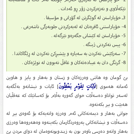
تێكەڵاوی و نەزەركردن زۆر ڕو ئەدات .
3ـ خۆپاراستن لە گوێگرتن لە گۆرانى و مۆسیقا .
4- خۆپاراستنى ئافرەتان لە لەبەرکردنى جلوبەرگی ناشەرعی .
5- خۆپاراستن لە کێشانى جگەرەو نێرگەلە .
6- پیس نەکردنى ژینگە .
7- سەركێشی نەکردن بە سەیارە و پێشبڕکێ نەکردن لە ڕێگاکاندا .
8- گرنگى دان بە عیبادەتەکان و غافڵ نەبوون لە نوێژەكان .
بێ گومان وە هاتنی وەرزەكان و زستان و بەهار و پایز و هاوین
ئەمانە هەموی [
لَآيَاتٍ لِقَوْمٍ يَعْقِلُونَ
] ئایات و نیشانەو بەڵگەیە
لەسەر تواناو دەسەڵات خوای گەورە بەڵام بۆ كەسانێك كە عەقڵیان
هەبێت و بیر بكەنەوە.
جوانی بەهار و دیمەنەكانی ئەم وەرزە وانەیەكە بۆ ئەوەی بیر لە
دەسەڵات و نیشانەكانی پەروەردگارمان بكەینەوە وەهەروەها وەرزی
بەهار وانەو دەرسی باوەڕ بون بە زیندوبونەوەمان لە دوای مردن پێ