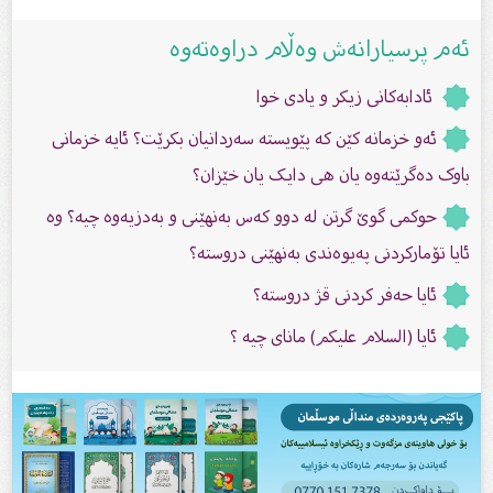
ئەم پرسیارانەش وەڵام دراوەتەوە
ئادابەکانی زیکر و یادی خوا
ئەو خزمانە کێن کە پێویستە سەردانیان بکرێت؟ ئایە خزمانی
باوک دەگرێتەوە یان هی دایک یان خێزان؟
حوکمى گوێ گرتن لە دوو کەس بەنهێنى و بەدزیەوە چیە؟ وە
ئایا تۆمارکردنى پەیوەندی بەنهێنى دروستە؟
ئایا حەفر کردنى قژ دروستە؟
ئایا (السلام علیکم) ماناى چیە ؟