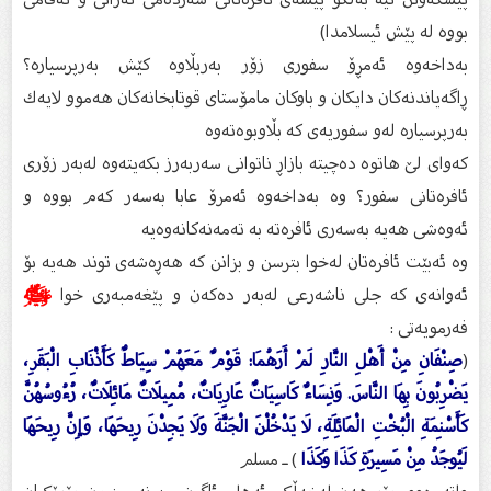
بووه‌ له‌ پێش ئیسلامدا)
بەداخەوە ئەمڕۆ سفوری زۆر بەربڵاوە كێش بەرپرسیارە؟
ڕاگەیاندنەكان دایكان و باوكان مامۆستای قوتابخانەكان هەموو لایەك
بەرپرسیارە لەو سفوریەی كە بڵاوبوەتەوە
كەوای لێ هاتوە دەچیتە بازاڕ ناتوانی سەربەرز بكەیتەوە لەبەر زۆرى
ئافرەتانى سفور؟ وە بەداخەوە ئەمرۆ عابا بەسەر كەم بووە و
ئەوەشی هەیە بەسەری ئافرەتە بە تەمەنەكانەوەیە
وە ئەبێت ئافرەتان لەخوا بترسن و بزانن کە هەڕەشەى توند هەیە بۆ
ئەوانەى کە جلى ناشەرعى لەبەر دەکەن و پێغەمبەرى خوا
ﷺ
فەرمویەتى :
(
صِنْفَانِ مِنْ أَهْلِ النَّارِ لَمْ أَرَهُمَا: قَوْمٌ مَعَهُمْ سِيَاطٌ كَأَذْنَابِ الْبَقَرِ،
يَضْرِبُونَ بِهَا النَّاسَ. وَنِسَاءٌ كَاسِيَاتٌ عَارِيَاتٌ، مُمِيلَاتٌ مَائِلَاتٌ، رُءُوسُهُنَّ
كَأَسْنِمَةِ الْبُخْتِ الْمَائِلَةِ، لَا يَدْخُلْنَ الْجَنَّةَ وَلَا يَجِدْنَ رِيحَهَا، وَإِنَّ رِيحَهَا
لَيُوجَدُ مِنْ مَسِيرَةِ كَذَا وَكَذَا
) ـ مسلم