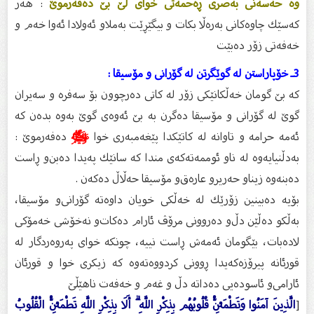
وە حەسەنی بەصری ڕەحمەتى خواى لێ بێ دەفەرموێ
: هەر
كەسێك چاوەكانی بەرەڵا بكات و بیگێڕێت بەملاو ئەولادا ئەوا خەم و
خەفەتی زۆر دەبێت
3ـ خۆپاراستن لە گوێگرتن لە گۆرانى و مۆسیقا :
کە بێ گومان خەڵکانێکى زۆر لە کاتى دەرچوون بۆ سەفرە و سەیران
گوێ لە گۆرانى و مۆسیقا دەگرن بە بێ ئەوەى گوێ بەوە بدەن کە
ئەمە حرامە و تاوانە لە کاتێکدا پێغەمبەری خوا
ﷺ
دەفەرموێ :
بەدڵنیایەوە لە ناو ئوممەتەكەی مندا كە سانێك پەیدا دەبن‌و ڕاست
دەبنەوە زیناو حەریرو عارەق‌و مۆسیقا حەڵاڵ دەكەن .
بۆیە دەبینین زۆرێك لە خەڵكی خویان داوەتە گۆرانی‌و مۆسیقا،
بەڵكو دەڵێن دڵ‌و دەروونی مرۆڤ ئارام دەكات‌و نەخۆشی خەمۆكی
لادەبات، بێگومان ئەمەش ڕاست نییە، چونكە خوای پەروەردگار لە
قورئانە پیرۆزەكەیدا ڕوونی كردووەتەوە كە زیكری خوا و قورئان
ئارامی‌و ئاسودەیی دەداتە دڵ و غەم و خەفەت ناهێڵێ
[
الَّذِينَ آمَنُوا وَتَطْمَئِنُّ قُلُوبُهُم بِذِكْرِ اللَّهِ ۗ أَلَا بِذِكْرِ اللَّهِ تَطْمَئِنُّ الْقُلُوبُ