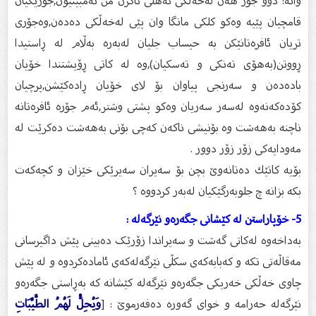
واتە: دوو جۆر هەن لەخەڵكی ئەهلی ئاگرن من نەمبینیون,جۆرێكیان
قامچیان پێیە وەكو كلكی مانگا وان پێی لەخەڵكی دەدەن,وەجۆری
تریان ئافرەتانێكن بە حیساب جلیان لەبەرە بەڵام لە ڕاستیدا
ڕووتن(بەهۆی تەنكی و تەسكیان),وە لە كاتی ڕۆیشتندا خۆیان
بادەدەن و سەرنجی پیاوان بۆ لای خۆیان ڕادەكێشن,پرچیان
كۆدەكەنەوە لەسەر سەریان وەكو پشتی وشتر,ئەم جۆرە ئافرەتانە
ناچنە بەهەشت وە بۆنیشی ناكەن كەچی بۆنی بەهەشت دەكرێت لە
مەودایەكی زۆر زۆر دوور .
بۆیە كاتێك دەتانەوێ بچن بۆ سەیران سەیرێكی خێزان و كچەكەت
بكە بزانە چ جلوبەرگێكیان لەبەر كردووە ؟
5- خۆپاراستن لە کێشانى جگەرەو نێرگەلە :
بەداخەوە لەکاتى گەشت و سەیراندا زۆرێک دەبینى پێش داگیرسانى
مەقاڵەتى تکە و کەبابەکەى سکڵى نێرگەلەکەى ئامادەکردوە و لە پێش
چاوى خەڵکى خەریکى جگەرەو نێرگەلە کێشانە کە بەڕاستى جگەرەو
نێرگەلە حەرامە و خواى گەورە دەفەرموێ : [
وَيُحِلُّ لَهُمُ الطَّيِّبَاتِ