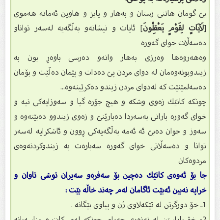
بێ گومان هاتنی زستان و بەهار و پایز و هاوین ئەمانە هەموی
[
لَآيَاتٍ لِقَوْمٍ يَعْقِلُونَ
] ئایات و نیشانەو بەڵگەیە لەسەر تواناو
دەسەڵات خوای گەورە
وەهەروەها وەرزی بەهار وانەو دەرسی باوەڕ بون بە
زیندوبونەوەمان لە دوای مردن پێ دەدات و پێمان دەڵێت و بۆمان
دەسەلمێنێت كە لەدوای مردن زیندو دەكرێینەوە...
چونکە كاتێك زەوی وشكە و هیچ جۆرە گیا و سەوزایەكی نیە و
خوای گەورە بارانی بەسەردا دەبارێنێ و زەوی زیندوو دەبێتەوە و
سەوز و جوان دەبێ ئە ئەمە بەڵگەیەكی ڕوون و ئاشكرایە لەسەر
توانا و دەسەڵاتی خوای گەورە سەبارەت بە زیندوكردنەوەی
مردوەكان
جا بۆ ئەوەی كاتێك دەچین بۆ سەفرەو سەیران توشی تاوان و
خراپە نەبین ئەبێت ئاگامان لەم چەند خاڵە بێت :
1ـ خۆ دورگرتن لە تێكەلاوی ژن و پیاوی بێگانە .
2- خۆ پاراستن لە نەزەری حەرام چونكە لەم كات و مناسەبانە