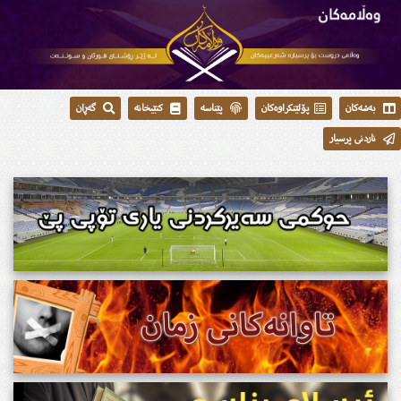
بەشەکان
پۆلێنکراوەکان
پێناسە
کتێبخانە
گەڕان
ناردنی پرسیار