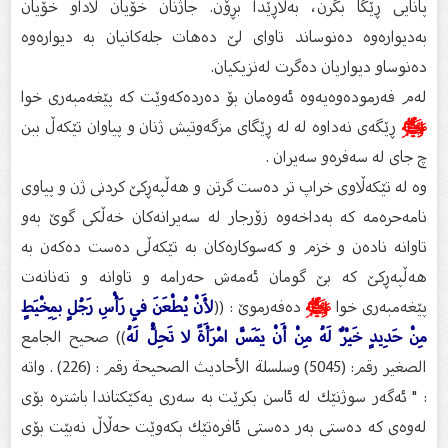
پانایی ڕێگا بگرن، بەلاڕێدا بڕۆن. جاژنان خۆیان لاداو خۆیان
بەدیوارەوە دەنوساند تاوای لێ‌ دەهات جلەكانیان بە دیوارەوە
دەنوساو دیواریان دەگرت لەنزیكیان.
لەم فەرمودەوەیەوە ئەوەمان بۆ دەردەکەوێت کە پێغەمبەرى خوا
ﷺ
ڕێگەى نەداوە لە لە ڕێگاى مزگەوتیش ژنان و پیاوان تێکەڵ ببن
چ جاى لە سەفرەو سەیران .
وە لە تێكەڵاوی خراپ تر دەست گرتن و هەڵپەڕكێ كردنى ژن و پیاوى
نامەحرەمە کە بەداخەوە زۆرجار لە سەیرانەکان خەڵکى گوێ بەو
تاوانە نادەن و خزم و کەسوکارەکان بە تێکەڵى دەست دەکەن بە
هەڵپەڕکێ کە بێ گومان ئەمەش حەرامە و تاوانە و تەنانەت
پێغەمبەرى خوا
ﷺ
دەفەرموێ : ((
لأَنْ يُطْعَنَ فِي رَأْسِ رَجُلٍ بِمِخْيَطٍ
مِنْ حَدِيدٍ خَيْرٌ لَهُ مِنْ أَنْ يَمَسَّ امْرَأَةً لا تَحِلُّ لَهُ
)) صحيح الجامع
الصغير رقم: (5045) وسلسلة الأحاديث الصحيحة رقم : (226) . واتە
: " ئەگەر سوژنێك لە ئاسن بكرێت بە سەری یەكێكتاندا باشترە بۆی
لەوەی كە دەستی بەر دەستی ئافرەتێك بكەوێت حەڵاڵ نەبێت بۆی