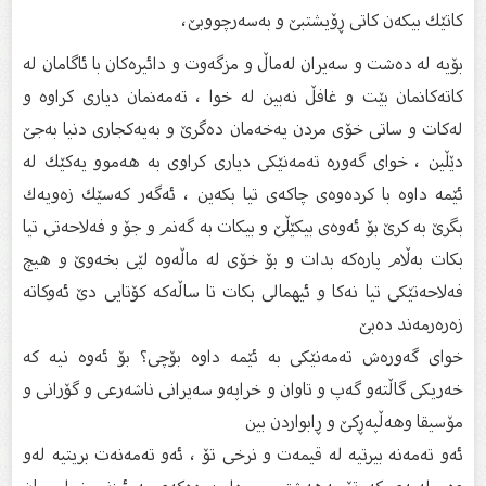
كاتێك بیكه‌ن كاتی ڕۆیشتبێ و به‌سه‌رچووبێ،
بۆیە لە دەشت و سەیران لەماڵ و مزگەوت و دائیرەكان با ئاگامان لە
كاتەكانمان بێت و غافڵ نەبین لە خوا ، تەمەنمان دیاری كراوە و
لەكات و ساتی خۆی مردن یەخەمان دەگرێ و بەیەكجاری دنیا بەجێ
دێڵین ، خوای گەورە تەمەنێكی دیاری كراوی بە هەموو یەكێك لە
ئێمە داوە با كردەوەی چاكەی تیا بكەین ، ئەگەر كەسێك زەویەك
بگرێ بە كرێ بۆ ئەوەی بیكێڵێ و بیكات بە گەنم و جۆ و فەلاحەتی تیا
بكات بەڵام پارەكە بدات و بۆ خۆی لە ماڵەوە لێی بخەوێ و هیچ
فەلاحەتێكی تیا نەكا و ئیهمالی بكات تا ساڵەكە كۆتایی دێ ئەوكاتە
زەرەرمەند دەبێ
خوای گەورەش تەمەنێكی بە ئێمە داوە بۆچی؟ بۆ ئەوە نیە كە
خەریكی گاڵتەو گەپ و تاوان و خراپەو سەیرانی ناشەرعی و گۆرانی و
مۆسیقا وهەڵپەڕكێ و ڕابواردن بین
ئەو تەمەنە بیرتیە لە قیمەت و نرخی تۆ ، ئەو تەمەنەت بریتیە لەو