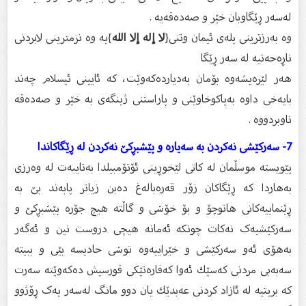
لەسەر ڕێگاوبان خێر و صەدەقەیە .
وە بەرزترینی پلەی ئیمان وتنی{
لا إله إلا الله
}یە وە نزمترینی لابردنی
ناڕەحەتیە لە سەر ڕێگا
هەر لێرەیشەوە بۆمان بەدیاردەكەوێت، كە ئایینی ئیسلام چەند
بایەخی داوە بەپاكوخاوێنی و پاراستنی ژینگەى بە خێر و صەدەقە
ناوبردووە .
7- سەركێشی نەکردن بە سەیارە و پێشبڕکێ نەکردن لە ڕێگاکاندا
پێویستە موسڵمان لە کاتى لێخوڕینى ئۆتۆمبیلدا بەتایبەت لە وەرزى
بەهاردا کە ڕێگاکان زۆر قەرەبالەغ دەبن زیاتر پابەند بێ بە
ڕێنماییەکانى هاتوچۆ و بۆ خۆشی و گاڵتە هیچ جۆرە پێشبڕکێ و
سەرکێشیەک نەکات چونکە ئەمانە هیچی دروست نین و ئەگەر
بەهۆی ئەو سەركێشی و خێراییەوە توشی حادیسە بێی و ببیتە
سەبەبی مردنی كەسێك ئەوا كەفارەتێكی قورسیش دەكەوێتە سەرت
كە بریتیە لە ئازاد كردنی عەبدێك یان دوو مانگ لەسەر یەک ڕۆژوو