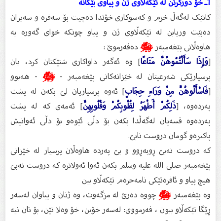
1ـ خۆ دورگرتن لە تێكەلاوی ژن و پیاوی بێگانە
کاتێک لەگەڵ خزم و کەسوکارى خۆتدا دەچیت بۆ سەفرە و سەیران
دەبێت وریابن لە تێکەڵاوى ژن و پیاو چونکە خواى گەورە بە
هاوەڵانى پێغەمبەر
ﷺ
دەفەرموێ :
[
وَإِذَا سَأَلْتُمُوهُنَّ مَتَاعًا
] وه‌ ئه‌گه‌ر داواكاری شتێكتان كرد، یان
پرسیارێكی شه‌رعیتان له‌ خێزانه‌كانی پێغه‌مبه‌ر -
ﷺ
- هه‌بوو
[
فَاسْأَلُوهُنَّ مِنْ وَرَاءِ حِجَابٍ
] ئه‌وه‌ پرسیاریان لێ بكه‌ن له‌ پشت
په‌رده‌وه‌، [
ذَلِكُمْ أَطْهَرُ لِقُلُوبِكُمْ وَقُلُوبِهِنَّ
] ئه‌مه‌ی كه‌ له‌ پشت
په‌رده‌وه‌ قسه‌یان له‌گه‌ڵدا بكه‌ن بۆ دڵی ئێوه‌و بۆ دڵی ئه‌وانیش
پاكتره‌و گومان دروست نابێ.
کە دروست نەبێ ڕوبەڕوو و بێ پەردە هاوەڵان پرسیار لە خێزانى
پێغەمبەر صلى الله علیە وسلم بکەن ئەوا ئەولاترە کە دروست نەبێ
هیچ پیاو و ئافرەتێکى نامەحرەم تێکەڵاو ببن
وە پێغەمبەر
ﷺ
چووە دەرێ‌ لە مزگەوت، وە ژنان و پیاوان لەسەر
ڕێگا تێكەڵاو ببون ، فەرمووی: لەسەر خۆبن، خۆ وەلا نێن، بۆ تان نیە