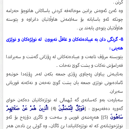
گرتن .
وە ئەبێ ئەوەش بزانین موخالەفە كردنی یاساكانی هاتوچۆ حەرامە
چونکە ئەو یاسایانە بۆ سەلامەتی هاوڵاتیان دانراوە و پێوستە
هاوڵاتیان پێوەى پابەند بن .
8- گرنگى دان بە عیبادەتەکان و غافڵ نەبوون لە نوێژەكان و نوێژى
هەینى :
پێویستە مرۆڤ تاعەت و عیبادەتەكانی لە ڕۆژانی گەشت و سەیراندا
فەرامۆش نەكات و پشت گوێ نەخات ..
بەتایبەتی پیاوان ڕەچاوی ڕۆژی جمعە بكەن لەم ڕۆژەدا خوتبەو
ئامادەبونی نوێژی جمعە یان پشت گوێ نەخەن و نەكەنە قوربانی
سەیران.
سەبارەت بەو کەسانەى گە ئیهمالى لە نوێژەکانیان دەکەن خواى
گەورە دەفەرموێ : [
فَوَيْلٌ لِلْمُصَلِّينَ
(4)
الَّذِينَ هُمْ عَنْ صَلَاتِهِمْ
سَاهُونَ
(5)] هه‌ڕه‌شه‌ی قورس و سه‌خت و ئاگری دۆزه‌خ بۆ ئه‌و
نوێژخوێنانه‌ی كه‌ له‌ نوێژه‌كانیاندا بێ ئاگان، وه‌ گوێی پێ ناده‌ن هه‌ر