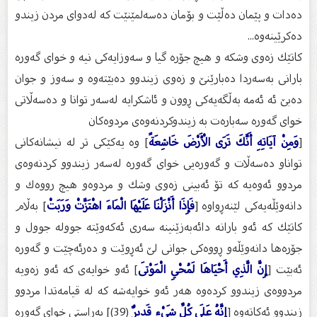
دەدات و پێمان دەڵێت و بۆمان دەسەلمێنێت كە لەدوای مردن زیندو
دەكرێینەوە...
كاتێك زەوی وشكە و هیچ جۆرە گیا و سەوزایەكی نیە و خوای گەورە
بارانی بەسەردا دەبارێنێ و زەوی زیندوو دەبێتەوە و سەوز و جوان
دەبێ ئە ئەمە بەڵگەیەكی ڕوون و ئاشكرایە لەسەر توانا و دەسەڵاتی
خوای گەورە سەبارەت بە زیندوكردنەوەی مردوەكان
[
وَمِنْ آيَاتِهِ أَنَّكَ تَرَى الْأَرْضَ خَاشِعَةً
] وه‌ یه‌كێكی تر له‌ نیشانه‌كانی
تواناو ده‌سه‌ڵات و گه‌وره‌یی خوای گه‌وره‌ له‌سه‌ر زیندوو كردنه‌وه‌ی
مردوو ئه‌وه‌یه‌ كه‌ تۆ ئه‌بینی زه‌وی وشك و مردوه‌و هیچ رووه‌ك و
دانه‌وێڵه‌یه‌كی لێنه‌ڕواوه‌ [
فَإِذَا أَنْزَلْنَا عَلَيْهَا الْمَاءَ اهْتَزَّتْ وَرَبَتْ
] به‌ڵام
كاتێك كه‌ ئه‌و بارانه‌ دائه‌به‌زێنینه‌ سه‌ری ئه‌كه‌وێته‌ جووله‌ جوول و
جۆره‌ها دانه‌وێڵه‌و ڕووه‌كی جوانی لێ ئه‌ڕوێت و ده‌رئه‌چێت و گه‌وره‌
ئه‌بێت [
إِنَّ الَّذِي أَحْيَاهَا لَمُحْيِ الْمَوْتَى
] ئه‌و خوایه‌ی كه‌ ئه‌و زه‌ویه‌
مردووه‌ی زیندوو كرده‌وه‌ هه‌ر ئه‌و خوایه‌شه‌ كه‌ له‌ قیامه‌تدا مردوو
زیندوو ئه‌كاته‌وه‌ [
إِنَّهُ عَلَى كُلِّ شَيْءٍ قَدِيرٌ
(39)] به‌ڕاستی خوای گه‌وره‌