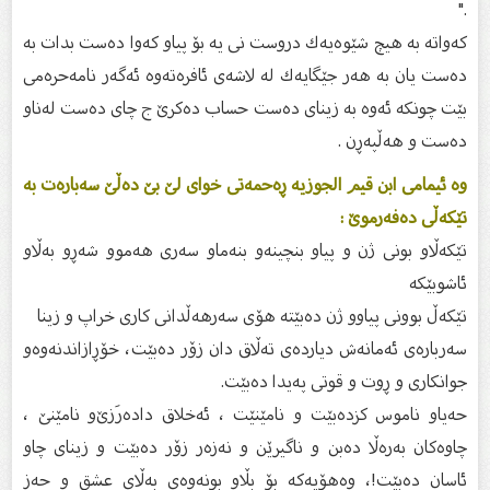
."
كەواتە بە هیچ شێوەیەك دروست نی یە بۆ پیاو كەوا دەست بدات بە
دەست یان بە هەر جێگایەك لە لاشەی ئافرەتەوە ئەگەر نامەحرەمی
بێت چونكە ئەوە بە زینای دەست حساب دەكرێ ج چای دەست لەناو
دەست و هەڵپەڕن .
وە ئیمامی ابن قیم الجوزیە ڕەحمەتی خوای لێ‌ بێ‌ دەڵێ‌ سەبارەت بە
تێكەڵی دەفەرموێ :
تێكەڵاو بونی ژن و پیاو بنچینەو بنەماو سەری هەموو شەڕو بەڵاو
ئاشوبێكە
تێكەڵ بوونی پیاوو ژن دەبێتە هۆی سەرهەڵدانی كاری خراپ و زینا
سەربارەی ئەمانەش دیاردەی تەڵاق دان زۆر دەبێت، خۆڕازاندنەوەو
جوانكاری و ڕوت و قوتی پەیدا دەبێت.
حەیاو ناموس كزدەبێت و نامێنێت ، ئەخلاق دادەرَزێ‌و نامێنێ‌ ،
چاوەكان بەرەڵا دەبن و ناگیرێن و نەزەر زۆر دەبێت و زینای چاو
ئاسان دەبێت!، وەهۆیەكە بۆ بڵاو بونەوەی بەڵای عشق و حەز