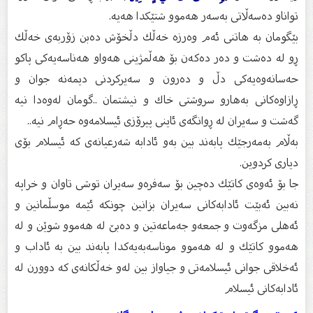
تواناو ده‌سه‌ڵاتی به‌سه‌ر هه‌موو شتێكدا هه‌یه‌.
بێگومان بە هاتنی ئەم وەرزە خەڵك دڵخۆش دەبن زۆربەی خەڵك
ڕو لە دەشت و دەر دەكەن بۆ هەڵمژینی هەواو هەناسەیەكی پاكو
حەسانەوەیەكی دڵ و دەرون و سەیركردنی دیمەنە جوان و
ڕازاوەكانی بەهارو سروشتی خاك و نیشتمان ..گومان لەوەدا نیە
گەشت و سەیران لە ڕوانگەی ئاینى پیرۆزى ئیسلامەوە حەڕام نیە..
بەڵام بەمەرجێك پابەند بین بەو ئادابە شەرعیانەى کە ئیسلام بۆی
دیاری كردوین.
جا بۆ ئەوەی كاتێك دەچین بۆ سەفرەو سەیران توشی تاوان و خراپە
نەبین ئەبێت ئادابەكانی سەیران بزانین چونكە ئێمە موسڵمانین و
ئەهلی مزگەوت و جمعەو جەماعەتین و دەبێ لە هەموو شوێن و لە
هەموو كاتێك و لە هەموو موناسەبەیەكدا پابەند بین بە ئاداب و
ئەخلاقی جوانی ئیسلامەتی و جیاواز بین لەو خەڵكانەی كە دوورن لە
ئادابەکانى ئیسلام