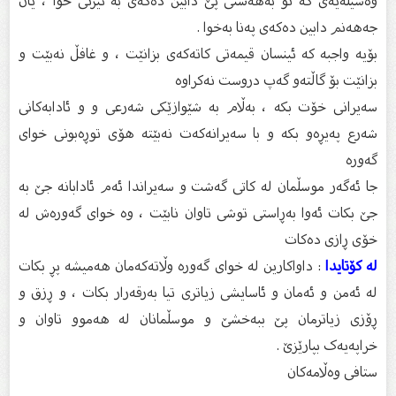
وەسیلەیەی كە تۆ بەهەشتی پێ دابین دەكەی بە ئیزنی خوا ، یان
جەهەنم دابین دەكەی پەنا بەخوا .
بۆیە واجبە كە ئینسان قیمەتی كاتەكەی بزانێت ، و غافڵ نەبێت و
بزانێت بۆ گاڵتەو گەپ دروست نەكراوە
سەیرانی خۆت بكە ، بەڵام بە شێوازێكی شەرعی و و ئادابەکانى
شەرع پەیڕەو بکە و با سەیرانەكەت نەبێتە هۆی توڕەبونی خوای
گەورە
جا ئەگەر موسڵمان لە کاتى گەشت و سەیراندا ئەم ئادابانە جێ بە
جێ بکات ئەوا بەڕاستى توشی تاوان نابێت ، وە خواى گەورەش لە
خۆى ڕازی دەکات
لە کۆتایدا
: داواکارین لە خواى گەورە وڵاتەکەمان هەمیشە پڕ بکات
لە ئەمن و ئەمان و ئاسایشی زیاترى تیا بەرقەرار بکات ، و ڕزق و
ڕۆزى زیاترمان پێ ببەخشێ و موسڵمانان لە هەموو تاوان و
خراپەیەک بپارێزێ .
ستافى وەڵامەکان