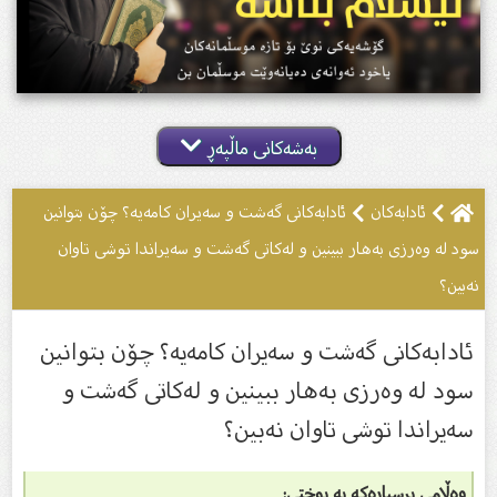
بەشەکانی ماڵپەڕ
ئادابەکان
ئادابەکانى گەشت و سەیران کامەیە؟ چۆن بتوانین
سود لە وەرزى بەهار ببینین و لەکاتى گەشت و سەیراندا توشى تاوان
نەبین؟
ئادابەکانى گەشت و سەیران کامەیە؟ چۆن بتوانین
سود لە وەرزى بەهار ببینین و لەکاتى گەشت و
سەیراندا توشى تاوان نەبین؟
وەڵامی پرسیارەکە بە پوختی: