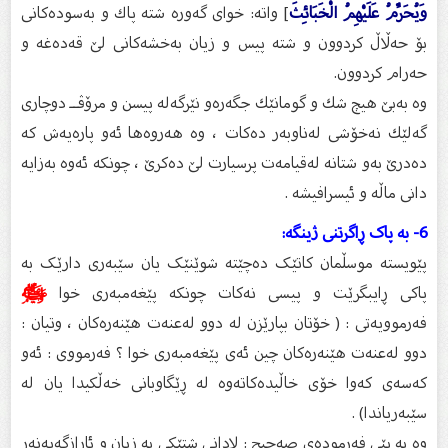
وَيُحَرِّمُ عَلَيْهِمُ الْخَبَائِثَ
] واتە: خوای گەورە شتە پاك و بەسودەكانی
بۆ حەڵاڵ كردوون و شتە پیس و زیان بەخشەكانی لێ قەدەغە و
حەرام كردوون.
وە بەبێ هیچ شك و گومانێك جگەرەو نێرگەلە پیسن و مرۆڤــ دوچاری
گەلێك نەخۆشی لەناوبەر دەكات ، وە هەروەها ئەو پارەیەش كە
دەدرێ بەو شتانە لەقیامەت پرسیارت لێ دەكرێ ، چونکە ئەوە بەزایە
دانى ماڵە و ئیسرافیشە .
6- بە پاک ڕاگرتنى ژینگە:
پێویستە موسڵمان کاتێک دەچێتە شوێنێک یان سێبەرى دارێک بە
پاکى ڕایبگرێت و پیسى نەکات چونکە پێغەمبەرى خوا
ﷺ
فەرموویەتى : ( خۆتان بپارێزن لە دوو لەعنەت هێنەرەكان ، وتیان :
دوو لەعنەت هێنەرەكان چین ئەی پێغەمبەری خوا ؟ فەرمووی : ئەو
كەسەی كەوا خۆی خاڵیدەكاتەوە لە ڕێگاوبانی خەڵكیدا یان لە
سێبەریاندا) .
وە بە پێى فەرمودەى صەحیح : لادانی شتێكی بە زیان و ئارازگەیەنەر