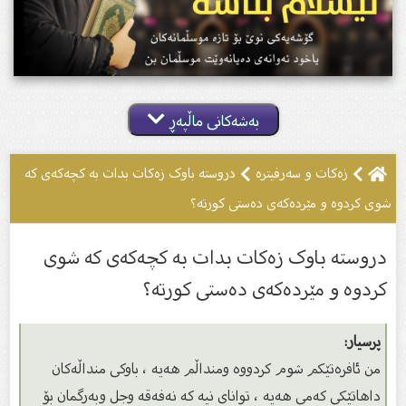
بەشەکانی ماڵپەڕ
زەکات و سەرفیترە
دروستە باوک زەکات بدات بە کچەکەى کە
شوی کردوە و مێردەکەى دەستى کورتە؟
دروستە باوک زەکات بدات بە کچەکەى کە شوی
کردوە و مێردەکەى دەستى کورتە؟
پرسیار:
من ئافرەتێکم شوم کردووە ومنداڵم هەیە ، باوکی منداڵەکان
داهاتێکی کەمی هەیە ، توانای نیە کە نەفەقە وجل وبەرگمان بۆ