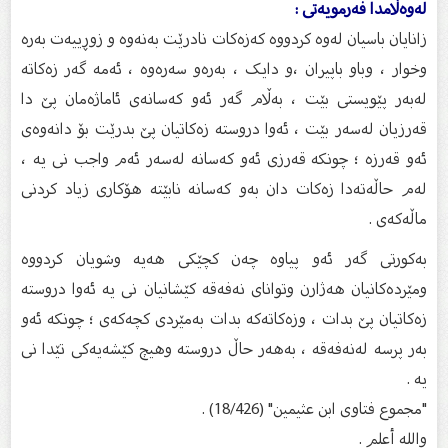
لەوەڵامدا فەرمویەتى :
زانایان باسیان لەوە کردووە کەزەکات نادرێت بەنەوە و زوڕییەت بەرە
وخوار ، وباو باپیران ،و دایک ، بەرەو سەرەوە ، ئەمە گەر زەکاتە
لەبەر پێویستی بێت ، بەڵام گەر ئەو کەسانەی ئاماژەمان پێ دا
قەرزیان لەسەر بێت ، ئەوا دروستە زەکاتیان پێ بدرێت بۆ دانەوەی
ئەو قەرزە ؛ چونکە قەرزی ئەو کەسانە لەسەر ئەم واجب نی یە ،
لەم حاڵەتەدا زەکات دان بەو کەسانە نابێتە هۆکاری زیاد کردنی
ماڵەکەی .
بەکورتی گەر ئەو پیاوە چەن کچێکی هەیە وشویان کردووە
ومێردەکانیان هەژارن وتوانای نەفەقە کێشانیان نی یە ئەوا دروستە
زەکاتیان پێ بدات ، وزەکاتەکە بدات بەمێردی کچەکەی ؛ چونکە ئەو
بەر پرسە لەنەفەقە ، بەهەر حاڵ دروستە وهیچ کێشەیەکی تێدا نی
یە .
"مجموع فتاوى ابن عثيمين" (18/426) .
والله أعلم .