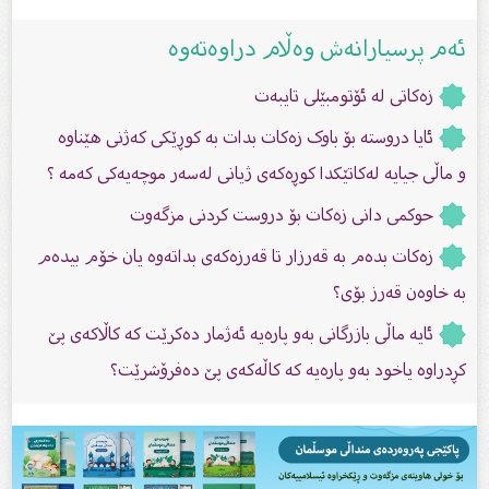
ئەم پرسیارانەش وەڵام دراوەتەوە
زەکاتی لە ئۆتومبێلی تایبەت
ئایا دروستە بۆ باوک زەکات بدات بە کوڕێکی کەژنی هێناوە
و ماڵى جیایە لەکاتێکدا کوڕەکەی ژیانی لەسەر موچەیەکی کەمە ؟
حوکمی دانی زەکات بۆ دروست کردنی مزگەوت
زەكات بدەم بە قەرزار تا قەرزەكەی بداتەوە یان خۆم بیدەم
بە خاوەن قەرز بۆی؟
ئایە ماڵی بازرگانی بەو پارەیە ئەژمار دەکرێت کە کاڵاکەی پێ
کڕدراوە یاخود بەو پارەیە کە کاڵەکەی پێ دەفرۆشرێت؟