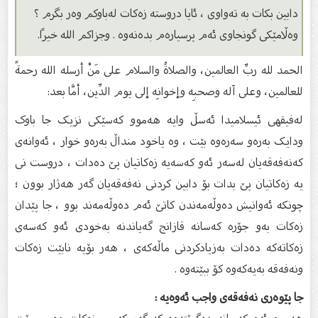
دابین بکات بە تەواوى ، ئایا دروستە زەکات لەباوکم وەر بگرم ؟
وەڵامێکی گونجاوی ئەم پرسیارەم بدەنەوە . وجزاكم الله خيرًا.
الحمد لله ربِّ العالمين، والصلاةُ والسلام على مَنْ أرسله الله رحمةً
للعالمين، وعلى آله وصحبِه وإخوانِه إلى يوم الدِّين، أمَّا بعد:
لەفیقهی ئیسلامیدا ئەسڵ وایە هەموو کەسێکی نزیک جا باوک
ودایک بەرەو سەرەوە بێت ، وە یاخود منداڵ بەرەو خوار ، ئەوانەی
کەنەفەقەیان لەسەر ئەو کەسەیە زەکاتیان پێ دەدات ، دروست نی
یە زەکاتیان پێ بدات بۆ دابین کردنی نەفەقەیان گەر هەژار بوون ؛
چونکە ئەوانیش دەوڵەمەندن کاتێ ئەم دەوڵەمەند بوو ، جا پێدان
زەکات بەو جۆرە کەسانە قازانج گەیاندنە بەخودی ئەو کەسەی
زەکاتەکە دەدات بەزیادکردنی ماڵەکەی ، هەر بۆیە نابێت زەکات
ونەفەقە بەیەکەوە کۆ ببێتەوە .
جا پێوەری نەفەقەی واجب ئەوەیە :