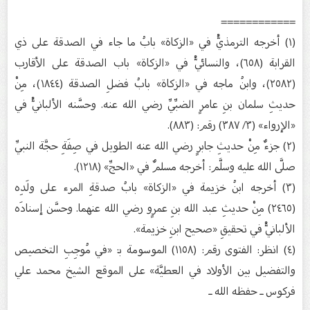
============
(١) أخرجه الترمذيُّ في «الزكاة» بابُ ما جاء في الصدقة على ذي
القرابة (٦٥٨)، والنسائيُّ في «الزكاة» باب الصدقة على الأقارب
(٢٥٨٢)، وابنُ ماجه في «الزكاة» بابُ فضلِ الصدقة (١٨٤٤)، مِنْ
حديثِ سلمان بنِ عامرٍ الضبِّيِّ رضي الله عنه. وحسَّنه الألبانيُّ في
«الإرواء» (٣/ ٣٨٧) رقم: (٨٨٣).
(٢) جزءٌ مِنْ حديثِ جابرٍ رضي الله عنه الطويل في صِفَةِ حجَّة النبيِّ
صلَّى الله عليه وسلَّم: أخرجه مسلمٌ في «الحجِّ» (١٢١٨).
(٣) أخرجه ابنُ خزيمة في «الزكاة» بابُ صدقةِ المرء على ولَدِه
(٢٤٦٥) مِنْ حديثِ عبد الله بنِ عمرٍو رضي الله عنهما. وحسَّن إسنادَه
الألبانيُّ في تحقيقِ «صحيح ابنِ خزيمة».
(٤) انظر: الفتوى رقم: (١١٥٨) الموسومة ﺑ: «في مُوجِبِ التخصيص
والتفضيل بين الأولاد في العطيَّة» على الموقع الشیخ محمد علي
فركوس ـ حفظه الله ـ