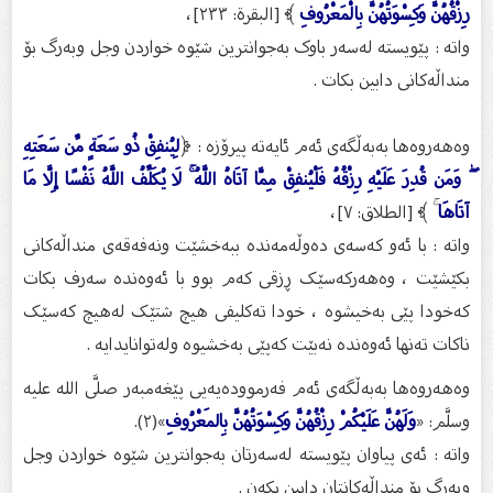
رِزْقُهُنَّ وَكِسْوَتُهُنَّ بِالْمَعْرُوفِ
﴾ [البقرة: ٢٣٣]،
واتە : پێویستە لەسەر باوک بەجوانترین شێوە خواردن وجل وبەرگ بۆ
منداڵەکانی دابین بکات .
وەهەروەها بەبەڵگەی ئەم ئایەتە پیرۆزە : ﴿
لِيُنفِقْ ذُو سَعَةٍ مِّن سَعَتِهِ
ۖ وَمَن قُدِرَ عَلَيْهِ رِزْقُهُ فَلْيُنفِقْ مِمَّا آتَاهُ اللَّهُ ۚ لَا يُكَلِّفُ اللَّهُ نَفْسًا إِلَّا مَا
آتَاهَا
ۚ ﴾ [الطلاق: ٧]،
واتە : با ئەو کەسەی دەوڵەمەندە ببەخشێت ونەفەقەی منداڵەکانی
بکێشێت ، وەهەرکەسێک ڕزقی کەم بوو با ئەوەندە سەرف بکات
کەخودا پێی بەخیشوە ، خودا تەکلیفی هیچ شتێک لەهیچ کەسێک
ناکات تەنها ئەوەنده نەبێت کەپێی بەخشیوە ولەتوانایدایە .
وەهەروەها بەبەڵگەی ئەم فەرموودەیەیی پێغەمبەر صلَّى الله عليه
وسلَّم: «
وَلَهُنَّ عَلَيْكُمْ رِزْقُهُنَّ وَكِسْوَتُهُنَّ بِالمَعْرُوفِ
»(٢).
واتە : ئەی پیاوان پێویستە لەسەرتان بەجوانترین شێوە خواردن وجل
وبەرگ بۆ منداڵەکانتان دابین بکەن .