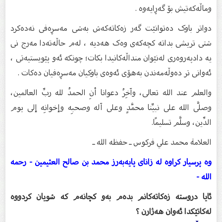
وماڵەکەتیش بۆ گەڕایەوە .
دواتر باوک دەتوانێت گەر زەکاتەکەش بەشی مەسڕەفی نەدەکرد
شتی تریشی بداتە کچەکەی وەک هەدیە ، لەم حاڵەتەدا مەرج نی
یە دادپەروەری لەنێوان منداڵەکانیدا بکات؛ چونکە ئەو پێویستیەتی ،
ئەوانی تر دەوڵەمەندن بەهۆی ئەوەی باوکیان مەسڕەفیان دەکات .
والعلم عند الله تعالى، وآخِرُ دعوانا أنِ الحمدُ لله ربِّ العالمين،
وصلَّى الله على نبيِّنا محمَّدٍ وعلى آله وصحبِه وإخوانِه إلى يوم
الدِّين، وسلَّم تسليمًا.
العلامة محمد علي فركوس ـ حفظه الله ـ
وە پرسیار کراوە لە زاناى پایەبەرز محمد بن صالح العثیمین - رحمه
الله -
ئایا دروستە زەکاتەکانم بدەم بەو کچانەم کە شویان کردووە
لەکاتێکدا ئەوان هەژارن ؟