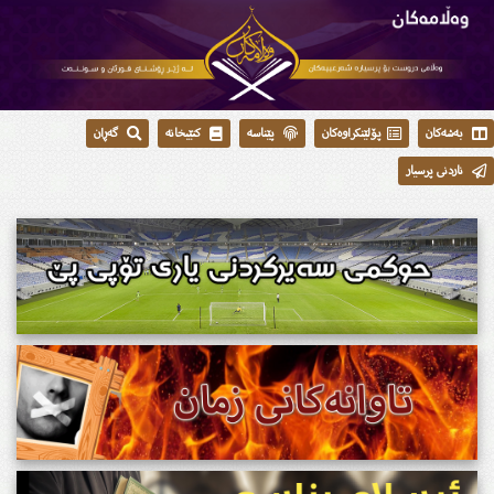
بەشەکان
پۆلێنکراوەکان
پێناسە
کتێبخانە
گەڕان
ناردنی پرسیار