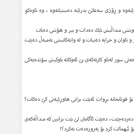
رێتەوە و ڕۆژی سەعاتێ بدرێتە دەستیانەوە ، وە تاوەكو
 ڕەوشتی منداڵیش تێك دەدات و بیر و هۆشی دەبات
 تاوان و خراپە دەیبات و لە وانەكانیشی تەمبەڵ دەبێت
ەتی سور لەناو كارتەكەی بێ ئەوكاتە باوكیش سۆندەیەكی
بۆ قوتابخانە بڕوات ئەبێت بزانی هاوڕێیەتی كێ‌ دەكات؟
ەردەچێت، دەبێت ئاگامان لێ‌ بێت بزانین كە منداڵەكەی
 ئیهمالت كرد بۆ پەرورەدەت نەكرد؟!