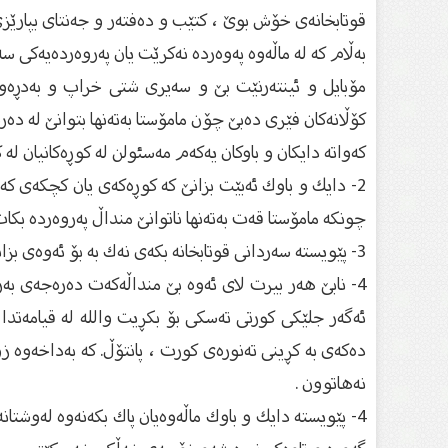
قوتابخانەی خۆش بوێ ، كتێب و دەفتەر و جەنتای بپارێزێ
بەڵام كە لە ماڵەوە پەوەردە نەكرێت یان پەروەردەیەكی س
مۆبایل و ئینتەرنێت بێ و سەیری شتی خراپ و بەدڕەو
كۆڵانەكان فێری دەبێ چۆن مامۆستا بەتەنها بتوانێ لە دە
كەواتە دایكان و باوكان یەكەم مەسئولن لە كوڕەكانیان لە ك
2- دایك و باوك ئەبێت بزانێ كە كوڕەكەی یان كچكەی كە 
چونكە مامۆستا قەت بەتەنها ناتوانێ منداڵ پەروەردە بكات
3- پێویستە سەردانی قوتابخانە بكەی نەك بە بۆ ئەوەی بزانی كوڕەكەت یان كچەكەت زیرەكە یان نا بەڵكو دەبێ پرسیاری ئەخلاق و ڕەوشت و هەڵسوكەوتیشی بكەی .
4- نابێ هەر بیرت لای ئەوە بێ منداڵەكەت دەرەجەی بەر
ئەگەر جلێكی كورتی تەسكی بۆ بكڕیت والله لە قیامە
دەكەی بە كڕینی تەنورەی كورت ، پانتۆڵ. كە بەداخەوە 
نەهاتوون .
4- پێویستە دایك و باوك ماڵەوەیان پاك بكەنەوە لەوشتا