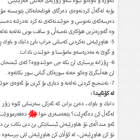
گەورە و تاوەكو نیوە شەو زۆربەی خەڵكی خەریكێتی.
بۆیە لەگەڵ كردنەوەی دەرگای قوتابخانەكان پێویستە مۆب
دەرسەكەی نەنوسی و خوێندنەكەی نە كرد نەدرێتە دەستی
وە گەورەترین هۆكاری تەمبەڵی و ساقت بونی تەلەبە تەل
5- هاوڕێیەتی نەكردنی كەسانی خراپ نابێ دایك و باوك 
و گوێ بە مەدرەسەو مامۆستا و خوێندن نادات .
6- ڕۆژانە پرسیاری لێ بكە چی خوێندووە؟ كەی ئیمتحان 
لێ هەڵبگرێ وەكو خەتە سورەكان گیانی سور بكاتەوە .
7- تەشجیع كردنی تەلەبە و دیاری بۆ كڕین بۆ ئەوەی خوێندنەكەی لا خۆشەویست بێ .
لە كۆتاییدا :
دایك ‌و باوك، دەبێ بزانن كە ئەركی سەرشانی ئێوە زۆر گ
لەگەڵ كێ‌ دەگەڕێت؟ پێغەمبەری خوا
ﷺ
دەفەرمووێت
ئەو منداڵەی تۆ هاورێیەتی ئینسانێكی بێ‌ دین بكات بێ‌
تۆ كێ‌ هاوڕێیەتی، لە كۆڵان كێ‌ هاوڕێیەتی لێی بپرسەو