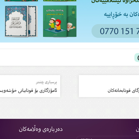
پرسیاری پێشتر
گاى قوتابخانەکان
ئامۆژگارى بۆ قوتابیانى خۆشەوی
ن
دەربارەی وەڵامەکان