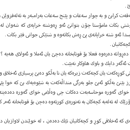
 .
ەقەت كرابێ و بە چوار سەعات و پێنج سەعات بەرامبەر بە تەلەفزوێن 
شتی بكات مامۆستا چۆن بتوانێ ئەو ڕەوشتە خراپەی كە شەوان لە
رسدا ئەو شتە خراپانەی پێ ڕەش بكاتەوە و شتێكی جوانی فێر بكات .
چەكانیان .
دەڕواتە دەرەوە فعلا بۆ قوتابخانە دەچێ یان ئەملا و ئەولای هەیە ؟ 
 ئەگەر دایك و باوك هاوكار نەبێت .
ز بێنێ بەڵكو ئەبێ جلو بەرگی منداڵەكەت بە شێوەیەك بێ كە خوا پێی
تدا خوای گەورە موحاسەبەت دەكات چی وەڵامی خوای گەورە دەدە
زۆرێك لە تەلەبە كچەكان بە تەنورەی كورتەوە دەچن بۆ قوتابخانە ئە
نەی كە ئەخلاقی كوڕ و كچەكانیان تێك دەدەن ، لە خوێندن لاوازیان دە