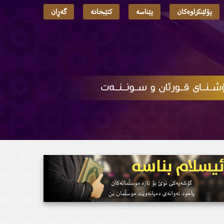
پۆلێنکراوەکان
پێناسە
کتێبخانە
گەڕان