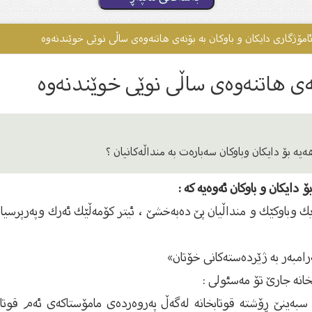
امۆژگارى دایکان و باوکان بە بۆنەى هاتنەوەى ساڵى نوێى خوێندنەوە
نەى هاتنەوەى ساڵى نوێى خوێندنەوە
یە بۆ دایکان وباوکان سەبارەت بە منداڵەکانیان ؟
دایكان و باوكان ئەوەیە کە :
وباوكێك و منداڵیان پێ دەبەخشێ ، ئیتر كۆمەڵێك ئەرك وپەرپرسیارێ
امبەر بە ژێردەستەكانی خۆتان»
خانە جارێ تۆ مەسئولی :
 سبەینێ ڕۆشتە قوتابخانە لەگەڵ پەروەردەی مامۆستاكەی ئەم قوتا