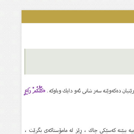
تیان دەكەوێتە سەر شانی ئەو دایك وباوكە .
«كُلُّكُمْ رَاعٍ
بیە ببێتە كەسێكی چاك ، ڕێز لە مامۆستاكەی بگرێت ،