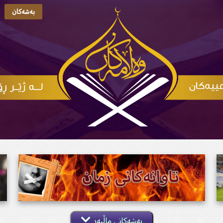
بەشەکان
بەشەکانی ماڵپەڕ