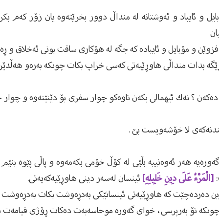
ایل و ئایباد و ئەوشتانە لە منداڵ دوور بخرێتەوە یان زۆر كەم بك
ان
ەفزوێن و مۆبایل و ئایبادە كە جگە لە هۆكاری ساقت بونی ئەخلاق و
ڕێگە بدات منداڵی هاوڕێیەتی كەسی خراپ بكات چونكە بەرەو هەڵدێر و
دەكەن ؟ نەك ئیهمالی بكەن تاوەكو چوار سفری بۆ دێنێتەوە و چوار خ
ەورەیە هەر ئەوەنییە بڵێی لە كۆڵ خۆمی بكەمەوە ‌و پاڵی پێوە بنێم 
:
[الْمَرْءُ عَلَى دِينِ خَلِيلِهِ]
ئینسان لەسەر دینی هاوڕێیەكەیەتی.
 دین دەردەچێت كە هاوڕێیەتی ئینسانێكی بەدڕەوشت بكات بەدڕەوشت د
ە چونكە تۆ بەرپرسی، خوای گەورە موحاسەبەت دەكات ڕۆژی قیامەت بۆ