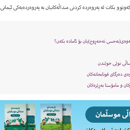
وتوو بکات لە پەروەردە کردنى منداڵەکانیان بە پەروەردەیەکى ئیمانى 
ەوەی(بەحسی تەخەڕوج)یان بۆ ئامادە بکەن؟
ساڵى نوێى خوێندن
وەى دەرگاى قوتابخانەکان
کان و مامۆستا بەڕێزەکان