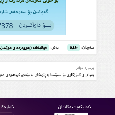
سەردان:
بەش:
٥,٤٤٠
قوتابخانە (پەروەردە و خوێندن)
پرسیاری دواتر
پەیام و ئامۆژگاری بۆ مامۆستا بەڕێزەکان بە بۆنەى کردنەوەى دەر
ئەپلیکەیشنەکانمان
ئامارەکا