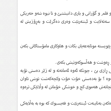
و فلم و گۆرانی و یاری دانیشتبێ و تا نیوە شەو خەریكی
 سەتەلایت و ئینتەرنێت وەری دەگرێت و بەڕۆژیش لە
پێویستە موتابەعەیان بكات و هاوكاری مامۆستاكانی بكەن
 ڕازی بێ ، چونكە ئەوە ئەمانەتە و لە ژێر دەستی تۆیە
یتەوە ؟ بۆ بەدەستی خۆت خۆت وكچەكەشت توشی تاوان
م كچانەش هەموی كچ و خوشكی خۆمانن لە وڵاتێكی ترەوە
كەن بەتایبەت ئینتەرنێت و فەیسبوك كە بوە بە بەڵایەكی