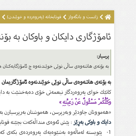
زانست و بانگەواز
قوتابخانە (پەروەردە و خوێندن)
ئ
ئامۆژگارى دایکان و باوکان بە بۆ
پرسیار:
بە بۆنەى هاتنەوەى ساڵى نوێى خوێندنەوە چ ئامۆژگایەکتان هە
بە بۆنەى هاتنەوەى ساڵى نوێى خوێندنەوە ئامۆژگاریمان بۆ 
كاتێك خوای پەروەردگار نیعمەتی خۆی دەبەخشێت بە دایك 
وَكُلُّكُمْ مَسْئُولٌ عَنْ رَعِيَّتِهِ »
«هەمووتان چاودێر وبەرپرسن، هەموشتان بەرپرسیارن بەر
دایك و باوكی بەڕێز
: پێش ئەوەی منداڵەكەت بچێتە قوتاب
1- پێویستە لەماڵەوە بەشێوەیەك پەروەردەی بكەی كە