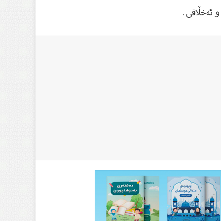
و ئەخڵاقی .