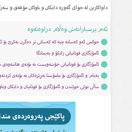
داواکارین لە خواى گەورە دایکان و باوکان مۆفەق و سەرکە
ئەم پرسیارانەش وەڵام دراوەتەوە
حوکمى ئەو كەسانە چیە کە كەسانی تر دەگرن بەكرێ‌ بۆ ئ
ئامۆژگارى قوتابیانى زانکۆ و پەیمانگا
ئامۆژگارى بۆ قوتابیانى خۆشەویست بە بۆنەى هاتنەوەى 
پەیام و ئامۆژگاری بۆ مامۆستا بەڕێزەکان بە بۆنەى کردنە
ساڵى نوێى خوێندن و ئامۆژگارى بۆ قوتابیان و دایکان وباو