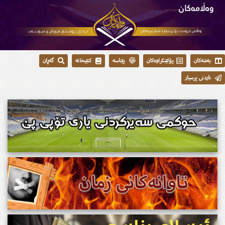
بەشەکان
پۆلێنکراوەکان
پێناسە
کتێبخانە
گەڕان
ناردنی پرسیار