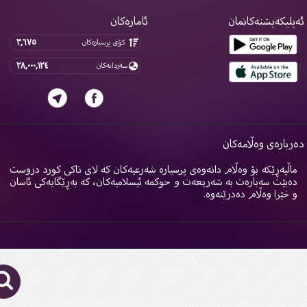
پلیکەیشنەکانمان
ئامارەکان
٣,٦٧٥
کۆی پرسیارەکان
٢٨,٠٠٠,١٢٤
سەردانەکان
ربارەی وەڵامەکان
اڵپەڕێکە بۆ وەڵام دانەوەی پرسیارە شەرعیەکان کە لای تاکی کورد دروست
ەبێت سەبارەت بە شەریعەت و حوکمە ئیسلامیەکان، کە بەڕێگایەکی ئاسان
 خێرا وەڵام دەدرێنەوە.