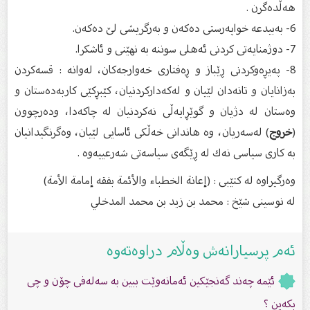
هه‌ڵده‌گرن .
6- به‌بیدعه‌ خواپه‌رستى ده‌كه‌ن و به‌رگریشی لێ ده‌كه‌ن.
7- دوژمنایه‌تى كردنى ئه‌هلى سوننه‌ به‌ نهێنى و ئاشكرا.
8- په‌یڕه‌وكردنى ڕێباز و ڕه‌فتارى خه‌وارجه‌كان، له‌وانه‌ : قسه‌كردن
به‌زانایان و تانه‌دان لێیان و له‌كه‌داركردنیان، كێبڕكێى كاربه‌ده‌ستان و
وه‌ستان له‌ دژیان و گوێڕایه‌ڵى نه‌كردنیان له‌ چاكه‌دا، وده‌رچوون
(
خروج
) له‌سه‌ریان، وه‌ هاندانى خه‌ڵكى ئاسایی لێیان، وه‌گرنگیدانیان
به‌ كارى سیاسی نه‌ك له‌ ڕێگه‌ى سیاسه‌تى شه‌رعییه‌وه‌ .
وەرگیراوە لە کتێبی : (إعانة الخطباء والأئمة بفقه إمامة الأمة)
لە نوسینى شێخ : محمد بن زيد بن محمد المدخلي
ئەم پرسیارانەش وەڵام دراوەتەوە
ئێمە چەند گەنجێکین ئەمانەوێت ببین بە سەلەفى چۆن و چی
بكەین ؟