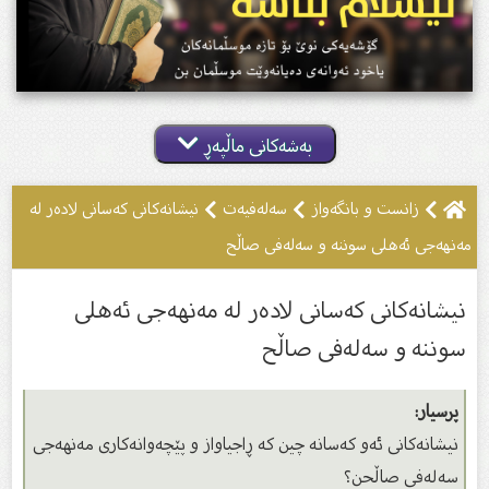
بەشەکانی ماڵپەڕ
زانست و بانگەواز
سەلەفیەت
نیشانەکانى کەسانى لادەر لە
مەنهەجی ئەهلى سوننە و سەلەفى صاڵح
نیشانەکانى کەسانى لادەر لە مەنهەجی ئەهلى
سوننە و سەلەفى صاڵح
پرسیار:
نیشانه‌كانى ئەو کەسانە چین كه‌ ڕاجیاواز و پێچه‌وانه‌كارى مه‌نهه‌جى
سه‌له‌فی صاڵحن؟