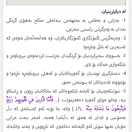
له‌ دیارترینیان:
1- نه‌زانى و نه‌فامى به‌ مه‌نهه‌جى سه‌له‌فی صالح به‌هۆى گرنگى
نه‌دان به‌ وه‌رگرتنى زانستى شه‌رعى.
2- وه‌رنه‌گرتنى ئامۆژگارى ئامۆژگاریكاران، وه‌ هه‌ڵخه‌ڵه‌تان به‌وه‌ى كه‌
له‌سه‌رین له‌ باتڵ وناڕه‌وا.
3- به‌سووك سه‌یركردنیان بۆ گرنگیدان به‌ڕاست كردنه‌وه‌ى بیروباوه‌ڕ و
بانگه‌وازى خه‌ڵك بۆ لاى.
4- ده‌مارگیرى توندیان بۆ گه‌وره‌كانیان و ئه‌هلى بیروباوه‌ڕه‌ ناڕه‌وا و
بۆچوونه‌ لاده‌ره‌كان له‌ سوننه‌تى حه‌ق.
5- شوێنكه‌وتنیان بۆ ئایه‌ته‌ لێكچوه‌كان كه‌ ماناكانیان ڕوون و ڕاشكاو
نیه‌، وه‌كو خواى گه‌وره‌ ده‌فه‌رموێت: [...
فَأَمَّا الَّذِينَ فِي قُلُوبِهِمْ زَيْغٌ
فَيَتَّبِعُونَ مَا تَشَابَهَ مِنْهُ
...(7) ] واته‌: جا بۆیه‌ ئه‌و كه‌سانه‌ى كه‌ دڵ
نه‌خۆشن و لادان له‌ هه‌ق له‌ دڵیاندا هه‌یه‌، له‌به‌ر نیه‌ت خراپی
خۆیان ته‌نها شوێن ئه‌و ئایه‌تانه‌ ده‌كه‌ون كه‌ ناڕوونن و چه‌ند واتایه‌ك