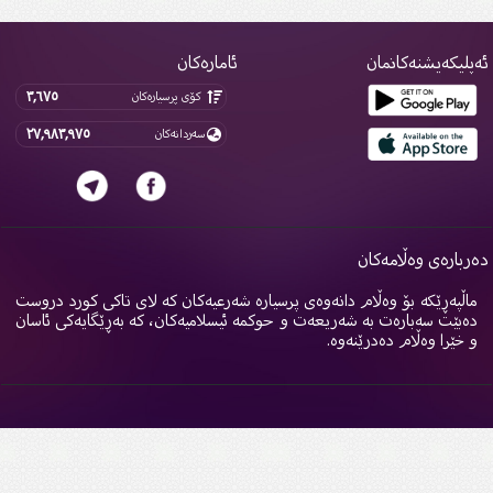
پلیکەیشنەکانمان
ئامارەکان
٣,٦٧٥
کۆی پرسیارەکان
٢٧,٩٨٣,٩٧٥
سەردانەکان
ربارەی وەڵامەکان
اڵپەڕێکە بۆ وەڵام دانەوەی پرسیارە شەرعیەکان کە لای تاکی کورد دروست
ەبێت سەبارەت بە شەریعەت و حوکمە ئیسلامیەکان، کە بەڕێگایەکی ئاسان
 خێرا وەڵام دەدرێنەوە.