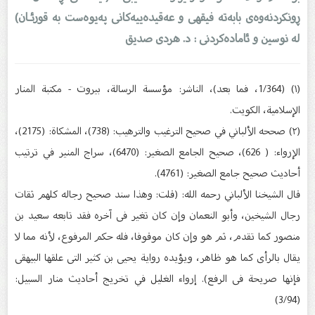
ڕونكردنەوەی بابەتە فیقهی ‌و عەقیدەییەكانی پەیوەست بە قورئـان)
لە نوسین و ئامادەکردنى : د. هردی صدیق
(١) (1/364، فما بعد)، الناشر: مؤسسة الرسالة، بيروت - مكتبة المنار
الإسلامية، الكويت.
(٢) صححه الألباني في صحيح الترغيب والترهيب: (738)، المشكاة: (2175)،
الإرواء: ( 626)، صحيح الجامع الصغير: (6470)، سراج المنير في ترتيب
أحاديث صحيح جامع الصغير: (4761).
قال الشيخنا الألباني رحمه الله: (قلت: وهذا سند صحيح رجاله كلهم ثقات
رجال الشيخين، وأبو النعمان وإن كان تغير فى آخره فقد تابعه سعيد بن
منصور كما تقدم، ثم هو وإن كان موقوفا، فله حكم المرفوع، لأنه مما لا
يقال بالرأى كما هو ظاهر، ويؤيده رواية يحيى بن كثير التى علقها البيهقى
فإنها صريحة فى الرفع). إرواء الغليل في تخريج أحاديث منار السبيل:
(3/94)