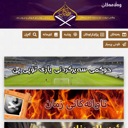
بەشەکان
پۆلێنکراوەکان
پێناسە
کتێبخانە
گەڕان
ناردنی پرسیار