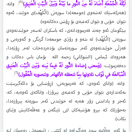
(٥)
لَيْلَةَ الْجُمُعَةِ أَضَاءَ لَهُ مِنَ النُّورِ ما بَيْنَهُ وَبَيْنَ الْبَيْتِ الْعَتِيقِ)
. واتە:
(هەركەسێك لەشەوى (جومعە)دا سورەتى (الْكَهْف)ى خوێند، ئەوە
نێوان خۆیی و نێوان كەعبەى بۆ ڕۆشن دەكاتەوە).
بیێگومان ئەو چەند فەرموودانەى، كە باسكران لەسەر خوێندنەوەى
سورەتى (الْكَهْف) لە شەو و رۆژى جومعەدا گرنگى و گەورەیی و
فەزڵى خوێندنەوەى ئەم سورەتەمان بۆدەردەخات لەم ڕۆژەدا،
هەروەك ئیمامى (الشوكاني) رحمه الله بۆمان باس دەكات و
دەفەرموێت:
(وَمعنى إضاءة النُّور لَهُ فِيمَا بَينه وَبَين الْبَيْت الْعَتِيق
(٦)
الْمُبَالغَة فِي ثَوَاب تلاوتها بِمَا تتعقله الأفهام وتتصوره الْعُقُول)
.
واتە: (واتاى ئەوەى، كە فەرمویەتى: (ڕۆشنایی بۆ دائەگیرسێت
بەئەندازەى نێوان خۆیی و كەعبەى پیرۆز)، واتاكەى ئەوەیە، كە:
ئەجر و پاداشتى زۆر هەیە لە خوێندنى ئەم سورەتە پیرۆزەدا،
بەجۆرێك كە بیرو هۆشیەكان لێى تێبگەن و عەقڵەكانیش وێناى
بكات).
بۆ ئەم وەڵامە سود وەرگیراوە لە کتێبی : (نیعمەتی ڕەحمان لـە