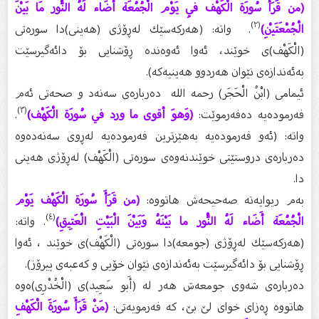
(من قَرَأَ سُورَة الْكَهْف فِي يَوْم الْجُمُعَة أَضَاء لَهُ النُّور مَا بَيْنَ
(٢)
الْجُمْعَتَيْنِ)
. واتە: (هەركەسێك لەڕۆژى (هەینى)دا سورەتى
(الْكَهْف)ى خوێند، ئەوا ئەوەندە ڕۆشنایی بۆ دائەگیرسێت
بەئەندازەى نێوان هەردوو هەینیەكە).
ئیمامى (ابْنُ الْحَجَر) رحمه الله دەربارەى سەنەد و صحەتى ئەم
(٣)
فەرمودەیە دەفەرموێت:
(وَهوَ أقوى ما ورد في سُورَة الْكَهْف)
.
واتە: (ئەو فەرمودەیە بەهێزترین فەرمودەیە لەڕوى سەنەدەوە
دەربارەى دروستێتى خوێندنەوەى سورەتى (الْكَهْف) لەڕۆژى هەینى
دا.
بەم ریوایەتە صەحیحەش هاتووە:
(من قَرَأَ سُورَة الْكَهْف يَوْم
(٤)
الْجُمُعَة أَضَاء لَهُ النُّور ما بَيْنَهُ وَبَيْنَ الْبَيْتِ الْعَتِيقِ)
. واتە:
(هەركەسێك لەڕۆژى (جومعە)دا سورەتى (الْكَهْف)ى خوێند ، ئەوا
ڕۆشنایی بۆ دائەگیرسێت بەئەندازەى نێوان خۆیی و كەعبەى پیرۆز).
دەربارەى شەوى جومعەش هەر لە (أَبو سَعِيد)ى (الْخُدْرِى)ەوە
هاتووە ڕەزاى خواى لێ بێ، كە فەرمویەتى:
(مَنْ قَرَأَ سُورَةَ الْكَهْفِ