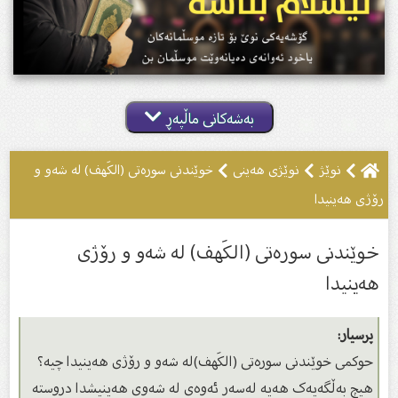
بەشەکانی ماڵپەڕ
نوێژ
نوێژى هەینى
خوێندنى سورەتى (الكَهف) لە شەو و
رۆژى هەینیدا
خوێندنى سورەتى (الكَهف) لە شەو و رۆژى
هەینیدا
پرسیار:
حوكمى خوێندنى سورەتى (الكَهف)لە شەو و رۆژى هەینیدا چیە؟
هیچ بەڵگەیەک هەیە لەسەر ئەوەى لە شەوی هەینیشدا دروستە