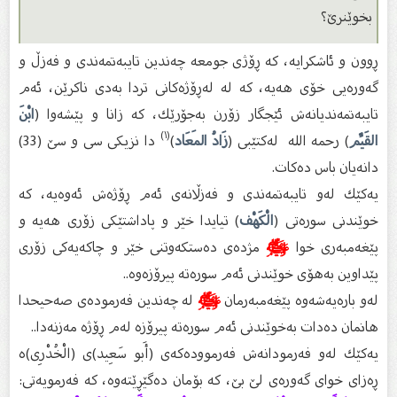
بخوێنرێ؟
ڕوون و ئاشكرایە، كە ڕۆژى جومعە چەندین تایبەتمەندى و فەزڵ و
گەورەیی خۆى هەیە، كە لە لەڕۆژەكانى تردا بەدى ناكرێن، ئەم
تایبەتمەندیانەش ئێجگار زۆرن بەجۆرێك، كە زانا و پێشەوا (
ابْنَ
(١)
القَيِّم
) رحمه الله لەكتێبى (
زَادُ المَعَاد
)
دا نزیكى سى و سێ (33)
دانەیان باس دەكات.
یەكێك لەو تایبەتمەندى و فەزڵانەى ئەم ڕۆژەش ئەوەیە، كە
خوێندنى سورەتى (
الْكَهْف
) تیایدا خێر و پاداشتێكى زۆرى هەیە و
پێغەمبەرى خوا
ﷺ
مژدەى دەستكەوتنى خێر و چاكەیەكى زۆرى
پێداوین بەهۆى خوێندنى ئەم سورەتە پیرۆزەوە..
لەو بارەیەشەوە پێغەمبەرمان
ﷺ
لە چەندین فەرمودەى صەحیحدا
هانمان دەدات بەخوێندنى ئەم سورەتە پیرۆزە لەم ڕۆژە مەزنەدا..
یەكێك لەو فەرمودانەش فەرموودەكەى (أَبو سَعِيد)ى (الْخُدْرِى)ە
ڕەزاى خواى گەورەى لێ بێ، كە بۆمان دەگێڕێتەوە، كە فەرمویەتى: