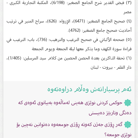
(٣) فيض القدير شرح الجامع الصغير: (6/198)، المكتبة التجارية الكبرى -
مصر
(٤) صحيح الجامع الصغير: (6471)، الإرواء: (626)، سراج المنير في ترتيب
أحاديث صحيح جامع الصغير: (4762).
(٥) صححه الألباني في صحيح الترغيب والترهيب: (736)، باب: الترغيب في
قراءة سورة الكهف وما يذكر معها ليلة الجمعة ويوم الجمعة
(٦) تحفة الذاكرين بعدة الحصن الحصين من كلام سيد المرسلين: (1/405)،
دار القلم - بيروت - لبنان
ئەم پرسیارانەش وەڵام دراوەتەوە
حوکمی کردنی نوێژی هەینی لەماڵەوە بەبیانوی ئەوەی کە
دەنگی وتاربێژ دەبیستی
گەر ڕۆژى جەژن کەوتە ڕۆژى جومعەوە دەتوانین نەچین بۆ
نوێژى جومعە؟