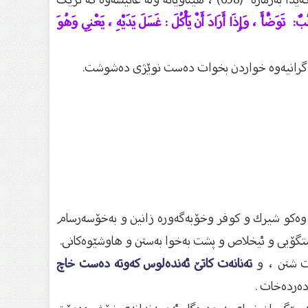
نُبٌ: تَوَضَّأَ ، وَإِذَا أَرَادَ أَنْ يَأْكُلَ : غَسَلَ يَدَيْهِ ، يَعْنِي وَهُوَ
 گرانیەوە خواردن بخوات دەست نوێژی دەشوشت.
نى وه‌كو شیرك و كوفر وخۆبه‌گه‌وره‌ زانین و به‌خۆسه‌رسام
ڕاستگۆیی و ئیخلاص و پشت به‌خوا به‌ستن و هاوشێوه‌كانى.
ست شتن ، و
تەنانەت کاتێ ئەندەلوس کەوتە دەست خاچ
دەردەخات .