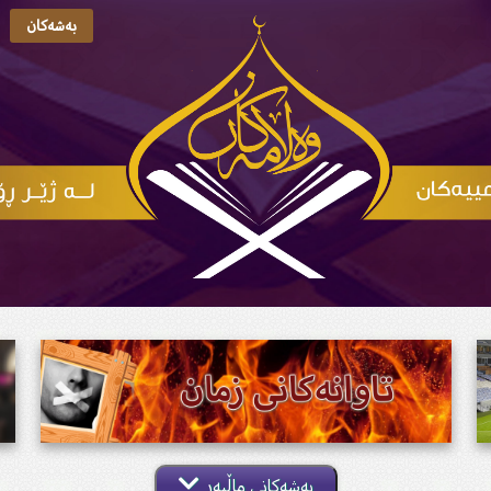
بەشەکان
بەشەکانی ماڵپەڕ