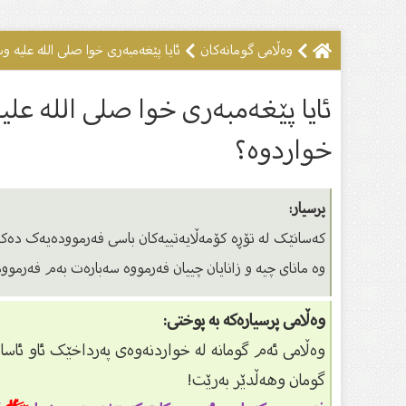
وه‌ڵامى گومانه‌كان
ئایا پێغەمبەرى خوا صلى الله علیه
ئایا پێغەمبەرى خوا صلى الله ع
خواردوە؟
پرسیار:
کەسانێک لە تۆڕە کۆمەڵایەتییەکان باسی فەرموودەیەک دەکەن
وە ماناى چیە و زانایان چییان فەرمووە سەبارەت بەم فەرموود
وەڵامی پرسیارەکە بە پوختی:
وەڵامی ئەم گومانە لە خواردنەوەی پەرداخێک ئاو ئاسان
گومان وهەڵدێر بەرێت!