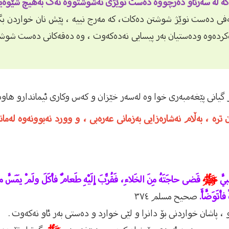
ە لە سەرئاو دەرچووە دەست نوێژی نەشوشتووە نەک بەهیچ شێوە
ەفی دەست نوێژ شوشتن دەکات، کە مەرج نییە ، پێش نان خواردن 
ەکردەوە ودەستیان بەر پیسایی نەدەکەوت ، وە دەقەکانی دەست شوش
یانى پێغەمبەرى خوا وە لەسەر خێزان و كەس وكارى ئیماندارو هاوەڵ
 ترە ، بەڵام نەشارەزایی بەزمانی عەرەبی ، و وورد نەبوونەوە لەما
بيَّ
ﷺ
قَضى حاجَتَهُ مِنَ الخَلاءِ، فَقُرِّبَ إلَيْهِ طَعامٌ فأكَلَ ولَمْ يَمَسَّ م
أتَوَضَّأَ.
صحيح مسلم ٣٧٤
، پاشان خواردنی بۆ دانرا و لێی خوارد و دەستی بەر ئاو نەکەوت .