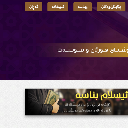
پۆلێنکراوەکان
پێناسە
کتێبخانە
گەڕان