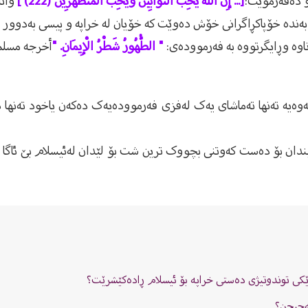
 ده‌فه‌رموێت:
[... إِنَّ اللَّهَ يُحِبُّ التَّوَّابِينَ وَيُحِبُّ الْمُتَطَهِّرِينَ (222) ]
واته
به‌نده‌ خۆپاكڕاگرانى خۆش ده‌وێت كه‌ خۆیان له‌ خراپه‌ و پیسى به‌دوور د
ناوه‌ وڕایگرتووه‌ به‌ فه‌رمووده‌ى:
" الطُّهُورُ شَطْرُ الْإِيمَانِ. "
أخرجه مسلم. 
ەوەیە تەنها تەماشای یەک لەفزی فەرموودەیەک دەکەن یاخود تەنها
میندان بۆ دەست کەوتنی بچووک ترین شت بۆ لێدان لەئیسلام بێ ئاگا
ێكی توندوتیژی دەستی خراپە بۆ ئیسلام ڕادەكێشرێت؟
صەحیحن؟