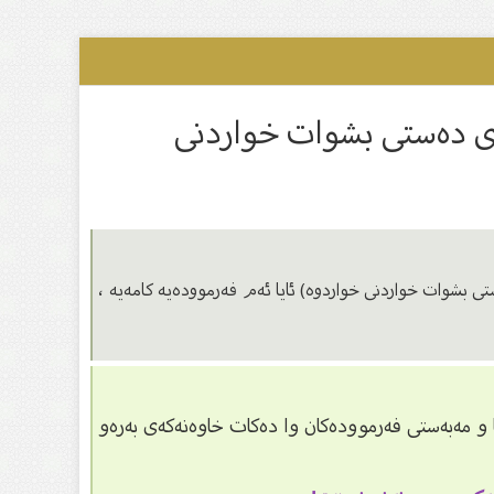
ەى دەستى بشوات خواردنى
 بشوات خواردنى خواردوە) ئایا ئەم فەرموودەیە کامەیە ،
نا و مەبەستی فەرموودەکان وا دەکات خاوەنەکەی بەرەو