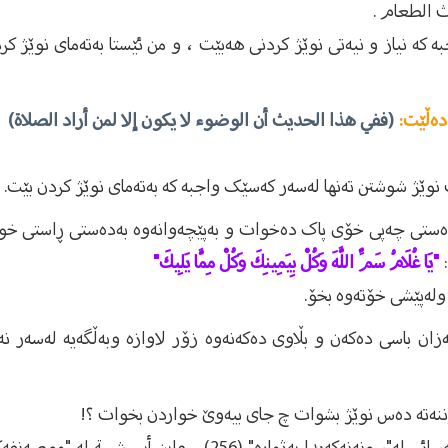
 الطعام .
بە کە نیاز و نیەتی نوێژ کردنی هەبێت ، و من ئێستا بەتەمای نوێ
دەڵێت:
(ففي هذا الحديث أن الوضوء لا يكون إلا لمن أراد الصلاة)
وێژ شوشتن تەنها لەسەر کەسێک واجبە کە بەتەمای نوێژ کردن بێت.
ەدەستی چەپی خۆی پاک دەخوات و بەپێچەوانەوە بەدەستی ڕاستی خو
"يَا غُلَامُ سَمِّ اللَّهَ وَكُلْ بِيَمِينِكَ وَكُلْ مِمَّا يَلِيكَ"
ولەپێشی خۆتەوە بخۆ.
زان باسی دەکەن و بڵاوى دەکەنەوە زۆر لاوازە وبەڵگەیە لەسەر نەش
نەتە دەس نوێژ بشوات چ جای بیەوێ خواردن بخوات ؟!