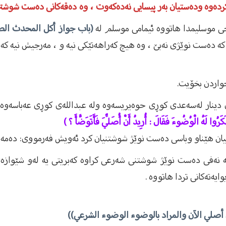
ەکردەوە ودەستیان بەر پیسایی نەدەکەوت ، وە دەقەکانی دەست شوشت
حى موسلیمدا هاتووە ئیمامى موسلم لە
(باب جواز أکل المحدث الط
کە دەست نوێژی نەبێ ، وە هیچ کەراهەتێکى نیە و ، مەرجیش نیە ک
خواردن بخۆیت.
نار لەسەعدی کوڕی حوەیریسەوە ولە عبداللەی کوڕی عەباسەوە خو
كَرُوا لَهُ الْوُضُوءَ فَقَالَ : أُرِيدُ أَنْ أُصَلِّيَ فَأَتَوَضَّأَ ؟ )
یان هێناو وباسی دەست نوێژ شوشتنیان کرد ئەویش فەرمووی: دەمە
ەوەیە نەفی دەست نوێژ شوشتنی شەرعی کراوە کەبریتی یە لەو ش
ەتەکانی تردا هاتووە .
 أن أصلي الآن والمراد بالوضوء الوضوء الشرعي))