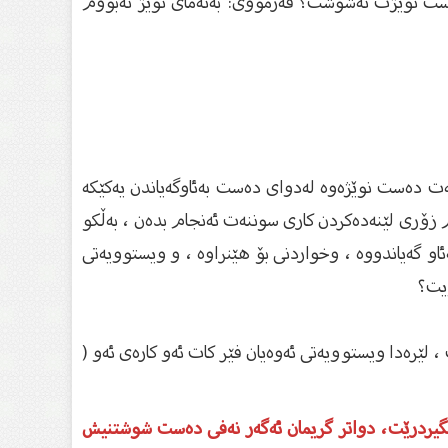
ست نوێژت نەشوشت؟ فەرمووی: بەتەمای نوێژ نەبووم
ەت دەست نوێژەوە لەدوای دەست بەئاوگەیاندن یەکێکە
م زۆری لێنەدەکردن کاری سوننەت ئەنجام بدەن ، بەڵکو
او گەیاندووە ، وخواردنی بۆ هێنراوە ، و ویستوویەتی
ۆیت؟
لێرەدا ویستوویەتی ئەوەیان فێر کات ئەو کارەی ئەو (
بگیردرێت، دواتر گریمان ئەگەر نەفی دەست شوشتنیش