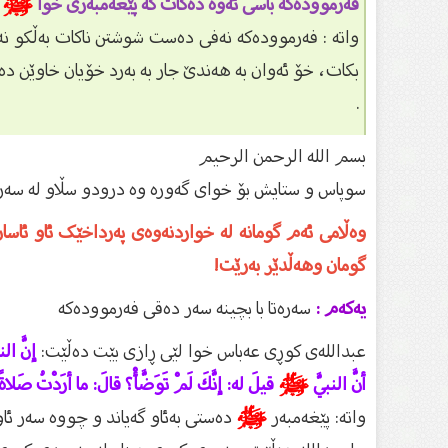
فەرموودەکە باسی ئەوە دەکات کە پێغەمبەرى خوا
ﷺ
ک
واتە : فەرموودەکە نەفی دەست شوشتن ناکات بەڵکو ن
بکات، خۆ ئەوان بە هەندێ جار بە بەرد خۆیان خاوێن د
.
بسم الله الرحمن الرحیم
سوپاس و ستایش بۆ خواى گەورە وە درودو سڵاو لە سەر گ
وەڵامی ئەم گومانە لە خواردنەوەی پەرداخێک ئاو ئاسان
گومان وهەڵدێر بەرێت!
یەکەم :
سەرەتا با بچینە سەر دەقی فەرموودەکە
عبداللەی کوڕی عەباس خوا لێی ڕازی بێت دەڵێت:
إنَّ الن
أنَّ النبيَّ
ﷺ
قيلَ له: إنَّكَ لَمْ تَوَضَّأْ؟ قالَ: ما أرَدْتُ صَلاةً ف
واتە: پێغەمبەر
ﷺ
دەستى بەئاو گەیاند و چووە سەر ئاو 