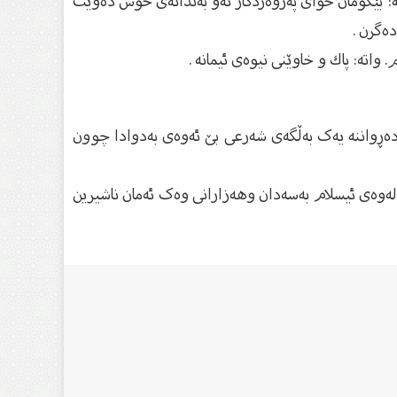
‌: بێگومان خواى په‌روه‌ردگار ئه‌و به‌ندانه‌ى خۆش ده‌وێت
ه‌گرن .
واته‌: پاك و خاوێنى نیوه‌ى ئیمانه‌ .
 دەڕواننە یەک بەڵگەی شەرعی بێ ئەوەی بەدوادا چوون
 لەوەی ئیسلام بەسەدان وهەزارانی وەک ئەمان ناشیرین