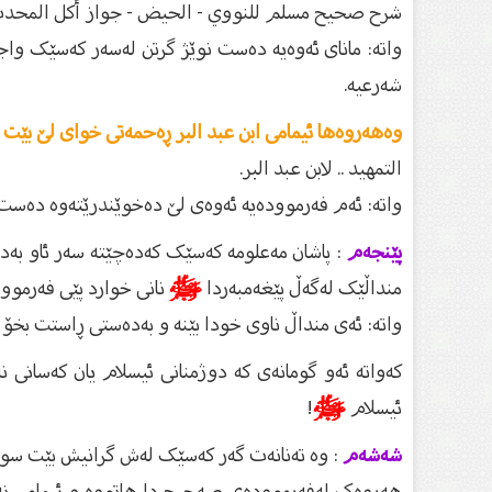
شرح صحيح مسلم للنووي - الحيض - جواز أكل المحدث
واتە: مانای ئەوەیە دەست نوێژ گرتن لەسەر کەسێک واج
شەرعیە.
وەهەروەها ئیمامی ابن عبد البر ڕەحمەتی خوای لێ بێت 
التمهيد .. لابن عبد البر.
واتە: ئەم فەرموودەیە ئەوەی لێ دەخوێندرێتەوە دەست ن
پێنجەم
: پاشان مەعلومە کەسێک کەدەچێتە سەر ئاو ب
منداڵێک لەگەڵ پێغەمبەردا
ﷺ
نانی خوارد پێی فەرموو:
واتە: ئەی منداڵ ناوی خودا بێنه و بەدەستی ڕاستت بخۆ 
کەواتە ئەو گومانەی کە دوژمنانی ئیسلام یان کەسانى نە
ئیسلام
ﷺ
!
شەشەم
: وە تەنانەت گەر کەسێک لەش گرانیش بێت سون