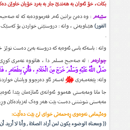
بکات، خۆ ئەوان بە هەندێ جار بە بەرد خۆیان خاوێن د
سێیەم
: وە دەبێ بزانین ئەم فەرموودەیە کە لە صەحی
الفور)
هێناویەتى ، واتە : دروستێتى خواردن بۆ کەسێک 
.
واتە : باسەکە باسی ئەوەیە کە دروستە بەبێ دەست نوێژ 
چوارەم
: لە صەحيح مسلم دا ، هاتووە عەمری کوڕی دی
صَلَّى اللَّهُ عَلَيْهِ وَسَلَّمَ خَرَجَ مِنَ الْخَلَاءِ ، فَأُتِيَ بِطَعَامٍ ، فَذَ
واتە: پێغەمبەری
ﷺ
لەسەر ئاو دەرچوو وپاشان خواردن
جا مانا ومەبەستی هەموو ئەوانەی ئاماژەمان پێدا ئ
مەبەستی شوشتنی دەست بێت هەر وەک لەزیادەکان وڕیوای
وەئیمامی نەوەوی ڕەحمەتی خوای لێ بێت دەڵێت:
(( ومعناه الوضوء يكون لمن أراد الصلاة , وأنا لا أريد