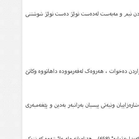
ژ کردن نیم و مەبەست لەدەست نوێژ دەست نوێژ شوشتنی
اردن دەخوات ، هەروەک لەفەرموودە داهاتووە وکاتێ
ارەزاییان ونیەتی پیسیان بەرانبەر بەدین و پێغەمبەری
هەروەک لەفەرموودەی صەحیح دا هاتووە و ئیمامی نەسائی لە"سونەنەکەیدا بەژمارە" (256) ، وابن أبي شيبة لە "موصەنفەکەیدا بەژمارە" (658) ، هێناویانە ولە عائیشەوە کە نزیک