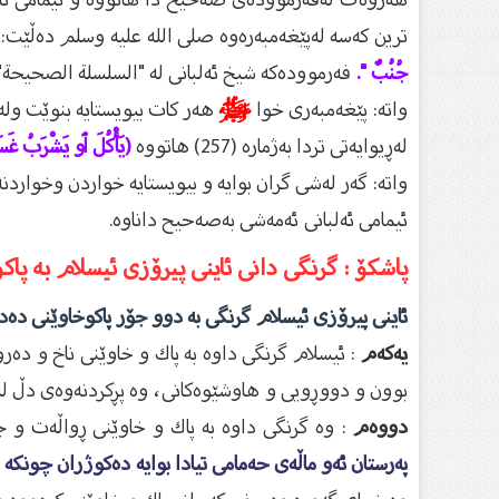
ترین کەسە لەپێغەمبەرەوە صلی اللە علیە وسلم دەڵێت:
جُنُبٌ ".
فەرموودەکە شيخ ئەلبانی لە "السلسلة الصحيحة" (390) بەصەحیحی داناوە
واتە: پێغەمبەری خوا
ﷺ
هەر کات بیویستایە بنوێت ول
لەڕیوایەتی تردا بەژمارە (257) هاتووە
(يَأْكُلَ ٲو يَشْرَبُ غَس
واتە: گەر لەشی گران بوایە و بیویستایە خواردن وخوار
ئیمامى ئەلبانى ئەمەشی بەصەحیح داناوە.
پاشکۆ : گرنگى دانى ئاینى پیرۆزى ئیسلام بە پاکو
ئاینى پیرۆزى ئیسلام گرنگى بە دوو جۆر پاکوخاوێنى دە
یەکەم
: ئیسلام گرنگى داوه‌ به‌ پاك و خاوێنى ناخ و ده‌روو
بوون و دووڕویی و هاوشێوه‌كانى، وه‌ پڕكردنه‌وه‌ى دڵ له‌ج
دووەم
: وە گرنگى داوه‌ به‌ پاك و خاوێنى ڕواڵه‌ت
پەرستان ئەو ماڵەی حەمامی تیادا بوایە دەکوژران چونکە 