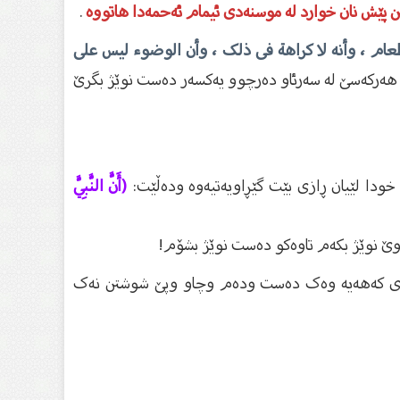
ن پێش نان خوارد لە موسنەدی ئیمام ئەحمەدا هاتووە
.
عام ، وأنە لا کراهة فی ذلک ، وأن الوضوء لیس على
ە هەرکەسێ لە سەرئاو دەرچوو یەکسەر دەست نوێژ بگرێ
دا لێیان ڕازی بێت گێڕاویەتیەوە ودەڵێت:
(أَنَّ النَّبِيَّ
وێ نوێژ بکەم تاوەکو دەست نوێژ بشۆم!
ێوازەی کەهەیە وەک دەست ودەم وچاو وپێ شوشتن نەک