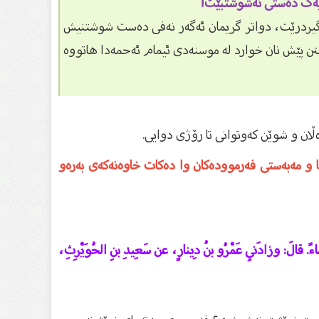
یەک دەستی نەشوشتبێت!
بگیردرێت، دواتر گریمان ئەگەر نەفی دەست شوشتنیش
تن پێش نان خوارد لە موسنەدی ئیمام ئەحمەدا هاتووە
ان و شوێن كەوتوانى تا رۆژى دوایى.
نا و مەبەستی فەرموودەکان وا دەکات خاوەنەکەی بەرەو
اءً. قالَ: وزادَنِي عَمْرُو بنُ دِينارٍ، عن سَعِيدِ بنِ الحُوَيْرِثِ،