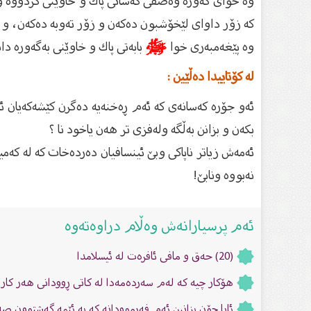
وه‌ خواى گه‌وره‌ وه‌صفى كه‌سانى پاك و خاوێنى كردووه‌ و
كه‌ زۆر داواى لێخۆشبون ده‌كه‌ن و زۆر ته‌وبه‌ ده‌كه‌ن، و 
وه‌ پێغه‌مبه‌رى خوا
ﷺ
بابه‌تى پاك و خاوێنى به‌گه‌وره‌ دا
لە کۆتاییدا دەڵێین :
ئەو جۆرە کەسانەی کە ئەم ڕەخنەیە دەگرن کێشەکەیان ئ
بکەن و بزانن بەڵگە ولەفزی تر هەن یاخود نا ؟
ئەمەش زیاتر ناپاکی وبێ ئینسافیان دەردەخات کە لە کە
نەبووە ونابێ!
ئەم پرسیارانەش وەڵام دراوەتەوە
(20) حەق و مافی ئافرەت لە ئیسلامدا
هۆكار چیە كه لەم سەردەمەدا لە كاتی ڕوودانی هەر كار
ئایا چۆن بزانین ئەم فەرموودانە كە بە ئێمە گەشتوون 