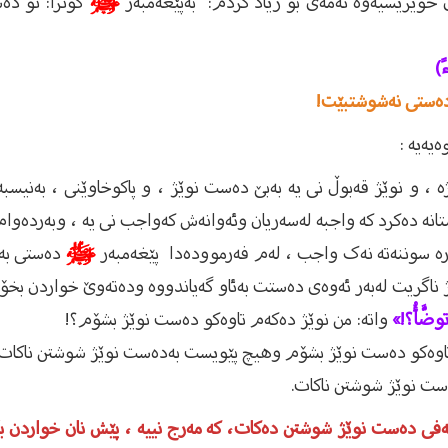
 حویریسیەوە ئەمەی بۆ زیاد کردم: بەپێغەمبەر
ﷺ
گوترا: تۆ دە
ً)
ەستی نەشوشتبێت!
یەیە :
، و نوێژ قەبوڵ نی یە بەبێ دەست نوێژ ، و پاکوخاوێنی ، بەنیسب
انە دەکرد کە واجبە لەسەریان وئەوانەش کەواجب نی یە ، وبەردەوا
کارە سوننەتە نەک واجب ، لەم فەرموودەدا پێغەمبەر
ﷺ
دەستی بەئ
وێژ ناگریت لەبەر ئەوەی دەستت بەئاو گەیاندووە ودەتەوێ خواردن بخ
توضَّأُ؟!»
واتە: من نوێژ دەکەم تاوەکو دەست نوێژ بشۆم؟!
اوەکو دەست نوێژ بشۆم وهیچ پێویست بەدەست نوێژ شوشتن ناکات ، 
ەست نوێژ شوشتن ناکات.
ەفی دەست نوێژ شوشتن دەکات، کە مەرج نییە ، پێش نان خواردن 