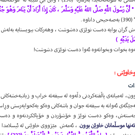
" أَنَّ رَسُولَ اللَّهِ صَلَّى اللهُ عَلَيْهِ وَسَلَّمَ ، كَانَ إِذَا أَرَادَ أَنْ يَنَامَ وَهُوَ جُ
 .
ەش گران بوایە دەست نوێژی دەشوشت ، وهەرکات بیویستایە بەلەش
َلَ يَدَيْهِ )
دنەوە بخوات وبخواتەوە ئەوا دەست نوێژی دشوشت!
خاوێنى :
دات
ن، له‌میانه‌ى پاڵفته‌كردنى دڵه‌وه‌ له‌ سیفه‌ته‌ خراپ و زیانبه‌خشه‌كا
ێگه‌ى ئه‌وانه‌ به‌ سیفه‌ته‌ جوان و باشه‌كانى وه‌كو یه‌كخواپه‌رستى و
 و جه‌سته‌ش، وەکو دەست نوێژ و خۆشۆردن و خۆپاککردنەوە و دە
تەنها موسڵمانان خاوێن بوون
. ، ئەمەش مێژووی خاوێنی لە ئیسلامدا 