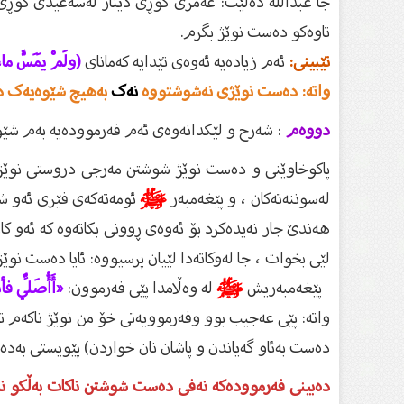
جا عبداللە دەڵێت: عەمری کوڕی دینار لەسەعیدی کوڕی
تاوەکو دەست نوێژ بگرم.
تێبینی:
ئەم زیادەیە ئەوەی تێدایە کەمانای
(ولَمْ يَمَسَّ ماء
واتە: دەست نوێژی نەشوشتووە
نەک
بەهیچ شێوەیەک د
دووەم
: شەرح و لێکدانەوەی ئەم فەرموودەیە بەم شێوە
پاکوخاوێنی و دەست نوێژ شوشتن مەرجی دروستی نوێژە 
لەسوننەتەکان ، و پێغەمبەر
ﷺ
ئومەتەکەی فێری ئەو شت
هەندێ جار نەیدەکرد بۆ ئەوەی ڕوونی بکاتەوە کە ئەو 
لێی بخوات ، جا لەوکاتەدا لێیان پرسیووە: ئایا دەست ن
پێغەمبەریش
ﷺ
لە وەڵامدا پێی فەرموون:
«أَأُصَلِّي فأ
واتە: پێی عەجیب بوو وفەرموویەتی خۆ من نوێژ ناکەم ت
دەست بەئاو گەیاندن و پاشان نان خواردن) پێویستی بەد
دەبینى فەرموودەکە نەفی دەست شوشتن ناکات بەڵکو ن