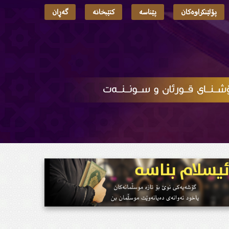
پۆلێنکراوەکان
پێناسە
کتێبخانە
گەڕان