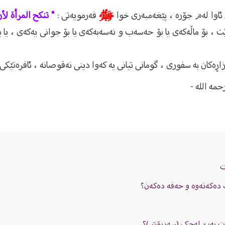
ئاوا لەم جۆرە ، پێغەمبەری خوا
ﷺ
فەرمویەتی :
" تنكح المرأة لأ
ت ، بۆ ماڵەکەی یا بۆ حەسەب و نەسەبەکەی یا بۆ جوانی یەکەی ، یا 
اڕەکان بە سفوری ، گومانی تیانی یە کەوا دینی نەقوصانە ، ئافرەتێکی ت
حمه الله -
ت
یک دەکەنەوە و حەفە دەکەن؟
ببات بەبێ لەچک (سەرپۆش)؟