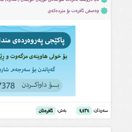
وەصفی ئافرەت بۆ مێردەکەی
سەردان:
بەش:
٤,٤٣٤
ئافرەتان