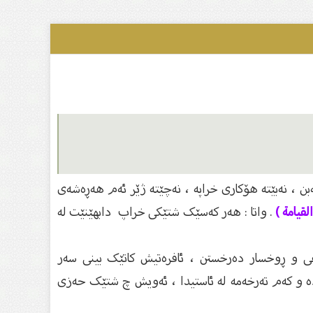
بن ، نەبێتە هۆکاری خراپە ، نەچێتە ژێر ئەم هەڕەشەی
قیامة )
. واتا : هەر کەسێک شتێکی خراپ دابهێنێت لە
رعی و ڕوخسار دەرخستن ، ئافرەتیش کاتێک بینی سەر
سادە و کەم تەرخەمە لە ئاستیدا ، ئەویش چ شتێک حەزی