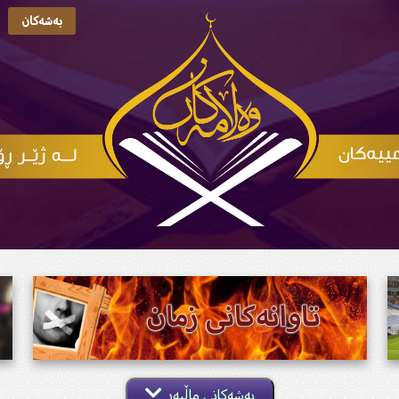
بەشەکان
بەشەکانی ماڵپەڕ