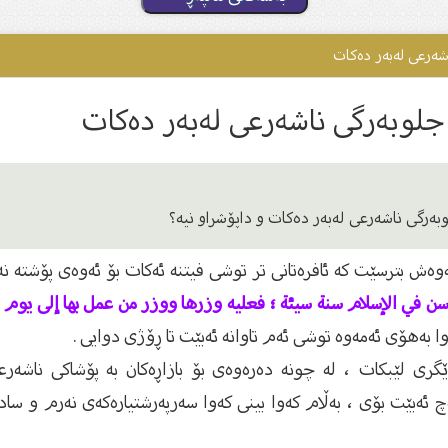
شەرعى لەبەر دەکات
جلوبەرگى ناشەرعى لەبەر دەکات
وبەرگى ناشەرعى لەبەر دەکات و داپۆشراو نیە؟
ەوەش بترسێت کە ئافرەتانی تر توشی فیتنە ئەکات بۆ ئەوەی پۆشتە نە
سن في الإسلام سنة سيئة ؛ فعلیه وزرها ووزر من عمل بها إلی يوم ال
ەوا بەهۆی ئەمەوە توشی ئەم تاوانە ئەبێت تا ڕۆژی دوایی .
ڕێگری لێبکات ، لە چونە دەرەوەی بۆ بازاڕەکان بە پۆشاکی ناشە
کەچ ئەبێت بۆی ، بەڵام کەوا بینی کەوا سەرپەرشتیارەکەی نەرم و 