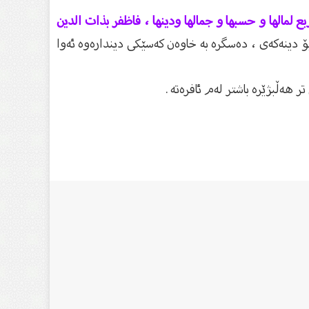
ربع لمالها و حسبها و جمالها ودینها ، فاظفر بذات الدین
بۆ دینەکەی ، دەسگرە بە خاوەن کەسێکی دیندارەوە ئەوا
ر هەڵبژێرە باشتر لەم ئافرەتە .