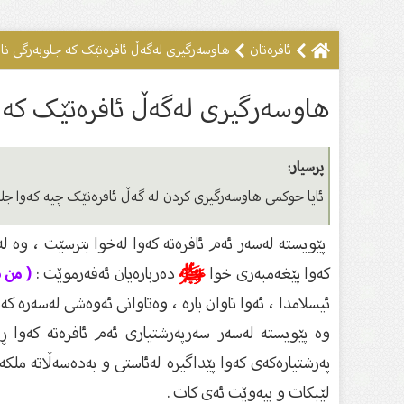
ئافرەتان
هاوسەرگیرى لەگەڵ ئافرەتێک کە جلوبەرگى نا
هاوسەرگیرى لەگەڵ ئافرەتێک کە 
پرسیار:
ئایا حوکمی هاوسەرگیری کردن لە گەڵ ئافرەتێک چیە کەوا جل
پێویستە لەسەر ئەم ئافرەتە کەوا لەخوا بترسێت ، وە ل
کەوا پێغەمبەری خوا
ﷺ
دەربارەیان ئەفەرموێت :
( من 
ئیسلامدا ، ئەوا تاوان بارە ، وەتاوانی ئەوەشی لەسەرە ک
وە پێویستە لەسەر سەرپەرشتیاری ئەم ئافرەتە کەوا 
پەرشتیارەکەی کەوا پێداگیرە لەئاستی و بەدەسەڵاتە مل
لێبکات و بیەوێت ئەی کات .