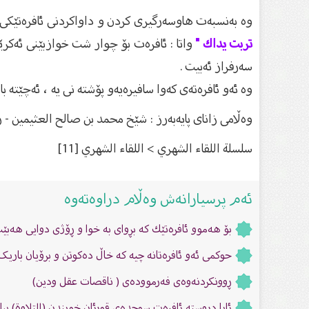
وە بەنسبەت هاوسەرگیری کردن و داواکردنی ئافرەتێکی 
تربت يداك "
واتا : ئافرەت بۆ چوار شت خوازبێنی ئەکرێ
سەرفراز ئەبیت .
وە ئەو ئافرەتەی کەوا سافیرەیەو پۆشتە نی یە ، ئەچێتە باز
وەڵامى زاناى پایەبەرز : شێخ محمد بن صالح العثیمین - ر
سلسلة اللقاء الشهري > اللقاء الشهري [11]
ئەم پرسیارانەش وەڵام دراوەتەوە
بۆ هەموو ئافرەتێك كە بڕوای بە خوا و ڕۆژی دوایی هەبێ
حوکمى ئەو ئافرەتانە چیە کە خاڵ دەکوتن و برۆیان بار
ڕوونكردنەوەی فەرموودەی ( ناقصات عقل ودين)
ئایا دروسته ئافرەت سوجدەی قورئان خویندن (التلاوة) 