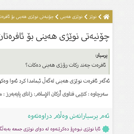
نوێژ
نوێژى هەینى
چۆنیەتی نوێژی هەینی بۆ ئافرەت
چۆنیەتی نوێژی هەینی بۆ ئافرەتان
پرسیار:
ئافرەت چەند ركات رۆژى هەینى دەكات؟
ئەگەر ئافرەت نوێژى هەینى لەگەڵ ئیمامدا كرد ئەوا وەكو 
سەرچاوە : کتێبی فتاوى أرکان الإسلام: زاناى پایەبەرز : 
ئەم پرسیارانەش وەڵام دراوەتەوە
ئایا نوێژى نیوەڕۆ دەكرێتەوە لە دواى نوێژى جمعە بەبەڵ