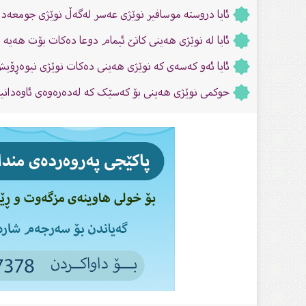
ئایا دروستە موسافیر نوێژی عەسر لەگەڵ نوێژی جومعەدا 
ئایا لە نوێژی هەینی كاتێ ئیمام دوعا دەكات بۆت هەیە
ئایا ئەو كەسەى كە نوێژى هەینى دەكات نوێژى نیوەڕۆی
حوکمی نوێژی هەینی بۆ کەسێک کە لەدەرەوەی ئاوەدانیە