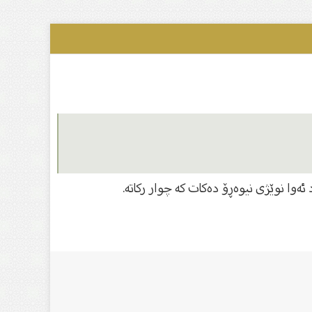
ئەوا نوێژى نیوەڕۆ دەكات كە چوار ركاتە.