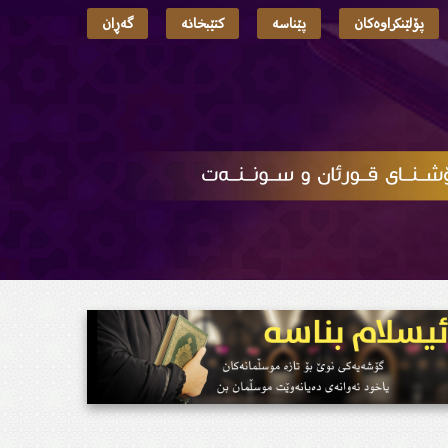
پۆلێنکراوەکان
پێناسە
کتێبخانە
گەڕان