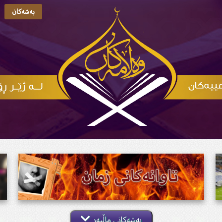
بەشەکان
بەشەکانی ماڵپەڕ