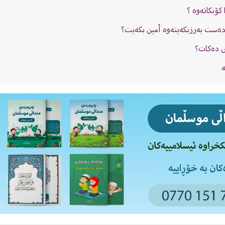
كۆبكاتەوە ؟
 دەست بەرزبكەیتەوە أمین بكەیت؟
ش دەكات؟