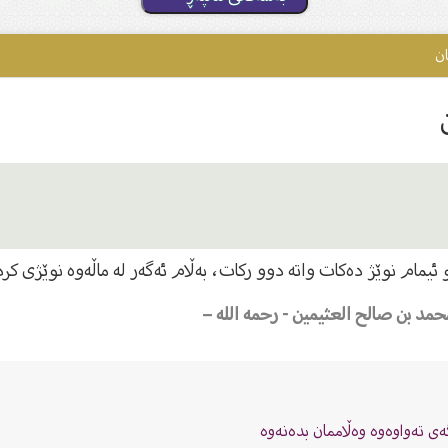
ان
ئیمام نوێژ دەكات واتە دوو ركات، بەڵام ئەگەر لە ماڵەوە نوێژى كرد 
محمد بن صالح العثیمین - رحمه الله –
گەى تەواوەوە وەڵاممان بدەنەوە