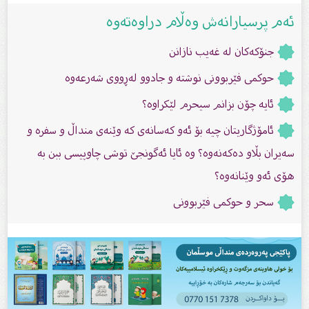
ئەم پرسیارانەش وەڵام دراوەتەوە
جنۆکەکان لە غەیب نازانن
حوكمى فێربوونى نوشتە و جادوو لەڕووى شەرعەوە
ئایە چۆن بزانم سیحرم لێکراوە؟
ئامۆژگاریتان چیە بۆ ئەو کەسانەى کە وێنەى منداڵ و سفرە و
سەیران بڵاو دەکەنەوە؟ وە ئایا ئەگونجێ توشی چاوپیسی ببن بە
هۆى ئەو وێنانەوە؟
سحر و حوکمی فێربوونی