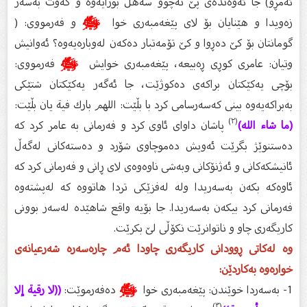
ئەمڕۆ) جا ئەوەندەى پێ نەچوو سەهل بورایەوە و كەوت بەسەر
زەویدا و هێنایان بۆ لاى پێغەمبەرى خوا
ﷺ
و فەرمووى: (
گومانتان بۆ كێ دەڕوا و كێ تۆمەتبار دەكەن لەوبارەیەوە؟ ئەوانیش
وتیان: عامرى كوڕى ڕەبیعە، پێغەمبەرى خوایش
ﷺ
فەرمووى:
بۆچى یەكێكتان براكەى دەكوژێت، جا ئەگەر یەكێكتان شتێكى
بەبراكەیەوە بینى كەسەرسامى كرد با بڵێت: اللهم بارك فية يان بڵێت:
(٢)
(ما شاء الله)
پاشان داواى ئاوى كرد و فەرمانى بە عامر كرد كە
دەستنوێژ بگرێت ئەویش دەموچاوى شۆرد و دەستەكانى لەگەڵ
ئانیشكەكانى و ئەژنۆكانى وبەشی ناوەوەى لاى ڕانى و فەرمانى كرد كە
ئاوەكە بكەن بەسەریدا ولە لەفزێكى تردا هاتووە كە لەپشتەوە
فەرمانى كرد بیكەن بەسەریدا. جا بۆیە واقع شاهێدە لەسەر بوونى
كاریگەرى چاو و ناتوانرێت نكۆڵى لێ بكرێت.
وە لەكاتى ڕوودانى كاریگەرى چاودا ئەم چارەسەرە شەرعیانەى
خوارەوە بەكاردێن:
1- بەسەردا خوێندن: پێغەمبەرى خوا
ﷺ
دەفەرموێت:
((لا رقية إلا
(٣)