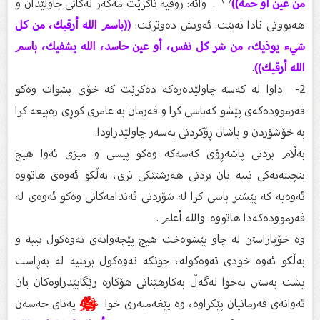
من عين أو حمة))
. واتە: روقیە ناكرێت مەگەر لەكاتى چاولێدان و
هەبوونى تادا نەبێت. ئەویش دەوترێت:
((باسم الله أرقيك، من كل
شيء يوذيك، من شر كل نفس، أو عين حاسد، الله يشفيك، باسم
الله أرقيك))
.
2- داوا لە كەسە چاولێدەرەكە دەكرێت كە خۆى بشوات وەكو
فەرموودەكەى پێشو كەباسی كرا و فەرمان بە عامرى كوڕى رەبیعە كرا
بە خۆشۆردن و پاشان ڕۆكردنى بەسەر چاولێدراودا.
بەڵام بردنى پاشەڕۆى كەسەكە وەكو پیسی و میزى ئەوا هیچ
بنچینەیەكى نییە یان بردنى هەرشتێكى ترى، بەڵكو ئەوەى هاتووە
ئەوەیە كە پێشتر باسی كرا لە شۆردنى ئەندامەكانى وەكو ئەوەى لە
فەرموودەكەدا هاتووە. والله أعلم .
وە خۆپاراستن لە چاو پێشوەخت هیچ پێچەوانەى تەوەكول نییە و
بەڵكو ئەوە خودى تەوەكولە، چونكە تەوەكول بریتیە لە بەڕاست
پشت بەستن بەخوا لەگەڵ بەكارهێنانى هۆكارە رێگاپێدراوەكان یان
ئەوانەى فەرمانیان پێكراوە، وە پێغەمبەرى خوا
ﷺ
پەناى حەسەن