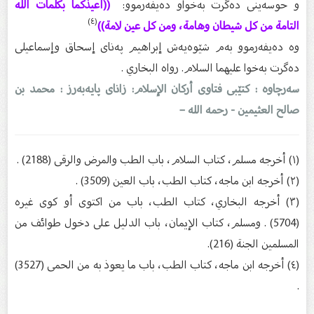
و حوسەینى دەگرت بەخواو دەیفەرموو:
((أعيذكما بكلمات الله
(٤)
التامة من كل شيطان وهامة، ومن كل عين لامة))
وە دەیفەرموو بەم شێوەیەش إبراهیم پەناى إسحاق وإسماعیلی
دەگرت بەخوا علیهما السلام. رواه البخاري .
سەرچاوە : کتێبی فتاوى أرکان الإسلام: زاناى پایەبەرز : محمد بن
صالح العثیمین - رحمه الله –
(١) أخرجه مسلم، كتاب السلام، باب الطب والمرض والرقى (2188) .
(٢) أخرجه ابن ماجه، كتاب الطب، باب العين (3509) .
(٣) أخرجه البخاري، كتاب الطب، باب من اكتوى أو كوى غيره
(5704) . ومسلم، كتاب الإيمان، باب الدليل على دخول طوائف من
المسلمين الجنة (216).
(٤) أخرجه ابن ماجه، كتاب الطب، باب ما يعوذ به من الحمى (3527)
.