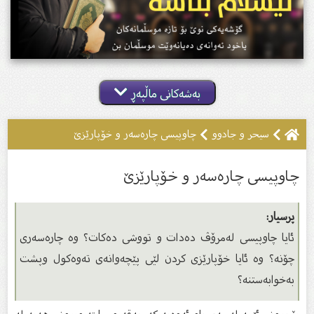
بەشەکانی ماڵپەڕ
سيحر و جادوو
چاوپیسی چارەسەر و خۆپارێزێ
چاوپیسی چارەسەر و خۆپارێزێ
پرسیار:
ئایا چاوپیسی لەمرۆڤ دەدات و تووشی دەكات؟ وە چارەسەرى
چۆنە؟ وە ئایا خۆپارێزى كردن لێى پێچەوانەى تەوەكول وپشت
بەخوابەستنە؟