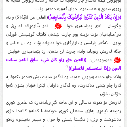
بۆچوونى ئێمە لەسەر چاو ئەوەیە كە حەقە و سابتە وبوونى هەیە لە
ڕووى شەرع و هەستەوە، خواى گەورە دەفەرموێت:
(وَإِنْ يَكَادُ الَّذِينَ كَفَرُوا لَيُزْلِقُونَكَ بِأَبْصَارِهِمْ)
(القلم: من الآية51) واتە:
بێگومان ـ ئەى پەیامبەرى خوا
ﷺ
ـ ئەو بآباوەڕانە لە ڕق و
دوژمنایەتیان بۆت نزیك بوو چاوت لێبدەن كاتێك گوێبیستى قورئان
بوون ، ئەگەر پاراستن و پارێزگاری خوا نەبوایە بۆت. وە ابن عباس و
جگە لەویش وتویانە واتە: چاوت لێ بدەن، وە پێغەمبەرى خوایش
ﷺ
فەرموویەتى:
((العين حق ولو كان شيء سابق القدر سبقت
(١)
العين وإذا استغسلتم فاغسلوا))
.
واتە: چاو حەقە وبوونى هەیە، وە ئەگەر شتێك پێش قەدەر بكەوتایە
ئەوا چاو پێشی دەكەوت، وە ئەگەر داواتان لێكرا خۆتان بشۆن ئەوا
خۆتان بشۆن.
لەوەش بۆ نمونە نەسائی و ابن ماجە گێڕاویانەتەوە كە عامرى كوڕى
رەبیعە تێپەڕى بەلاى سەهلى كوڕى حونەیفدا كەلەو كاتەدا خۆى
دەشوشت و وتى: ( تائێستا پێستى وا جوان و سپیم نەبینیوە وەكو