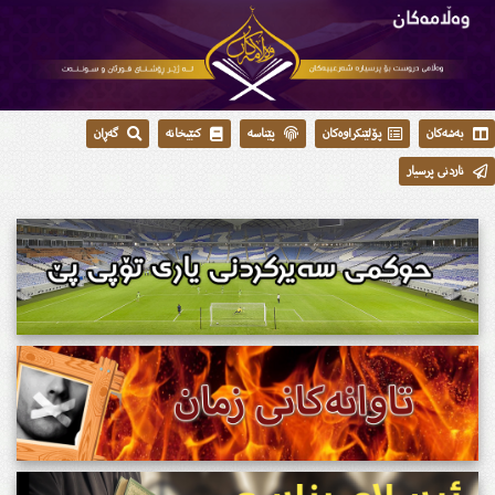
بەشەکان
پۆلێنکراوەکان
پێناسە
کتێبخانە
گەڕان
ناردنی پرسیار