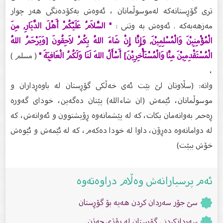
تری گۆڕستانەکە لەموسوڵمانان ، ئەوەش بەکۆدەنگی هەر چوار
مەزهەبەکە . ئەوەش بە وتنى :
" السَّلاَمُ عَلَيْكُمْ أَهْلَ الدِّيَارِ, مِنَ
الْمُؤْمِنِيْنَ وَالْمُسْلِمِيْنَ, وَإِنَّا إِنْ شَاءَ اللهُ بِكُمْ لاَحِقُونَ [وَيَرْحَمُ اللهُ
الْمُسْتَقْدِمِيْنَ مِنَّا وَالْمُسْتَأْخِرِيْنَ] أَسْأَلُ اللهَ لَنَا وَلَكُمُ الْعَافِيَةَ "
( مسلم )
،
واته‌: (سڵاوتان لێ بێت ئه‌ی خه‌ڵكی گۆڕستان له‌ باوه‌ڕداران و
موسوڵمانان، ئێمه‌ش (ان شاءالله) پێتان ده‌گه‌ین، خودای گه‌وره‌
ڕه‌حم به‌وانه‌مان بكات، كه‌ له‌ پێشمانه‌وه‌ ڕۆیشتوون و ئه‌وانه‌ش، كه‌
له‌ دوامانه‌وه‌ ده‌ڕۆن، داوا له‌ خودا ده‌كه‌م، كه‌ له‌ ئێمه‌ش و ئێوه‌ش
خۆش ببێت)
ئەم پرسیارانەش وەڵام دراوەتەوە
سێ جۆر سەردان کردن هەیە بۆ گۆڕستان
سەردانکردنى گۆڕستان لە ڕۆژى جەژن