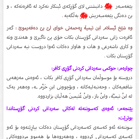
پێغەمبەر
ﷺ
دانیشتنی لای گۆڕكەی ئینكار نەكرد لە ئافرەتەكە ، و
بێ‌ دەنگی پێغەمبەریش
ﷺ
بەڵگەیە .
وە شێخ ئیسلام ابن تیمیة ڕەحمەتى خواى لێ بێ دەفەرموێ :
گەر
ئافرەت زانى سەردانى گۆڕستان بکات خۆى پێ ناگیرێ و هەندێ وتە
و کارى ناشەرعى و هات و هاوار دەکات ئەوا دروست نیە سەردانى
گۆڕستان بکات .
چوارەم: حوکمی سەردانی کردنی گۆڕی کافر:
دروسته بۆ موسوڵمان سەردانی گۆڕی کافر بکات ، ئەوەش مەزهەبی
شافعیەکان ، وحەنبەلیەکانە ، وبۆچوونی ابنِ حَزْم ـە، وەهەر یەک
لە ابنُ تيميَّة، وابنُ باز، وابنُ عُثيمينَ هەڵیان بژاردووە.
پێنجەم: ئەوەی کەسوننەتە لەکاتی سەردانی کردنی گۆڕستاندا
بوترێت:
سوننەتە ئەو کەسەی کەسەردانی گۆڕستان دەکات بپاڕێتەوە بۆ ئەو
کەسەی کەسەردانی کردووە ، وەهەروەها بۆ هەموو مردووەکانی