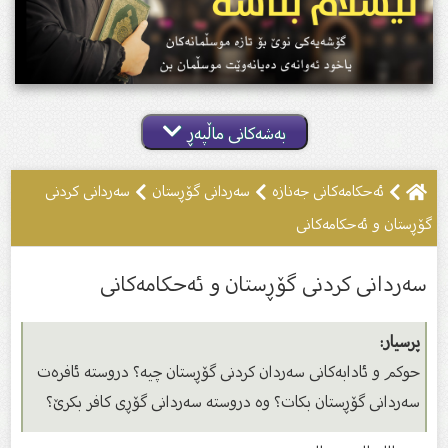
بەشەکانی ماڵپەڕ
ئه‌حكامه‌كانى جه‌نازه‌
سەردانى گۆڕستان
سەردانی کردنی
گۆڕستان و ئەحکامەکانی
سەردانی کردنی گۆڕستان و ئەحکامەکانی
پرسیار:
حوکم و ئادابەکانى سەردان کردنى گۆڕستان چیە؟ دروستە ئافرەت
سەردانى گۆڕستان بکات؟ وە دروستە سەردانى گۆڕی کافر بکرێ؟