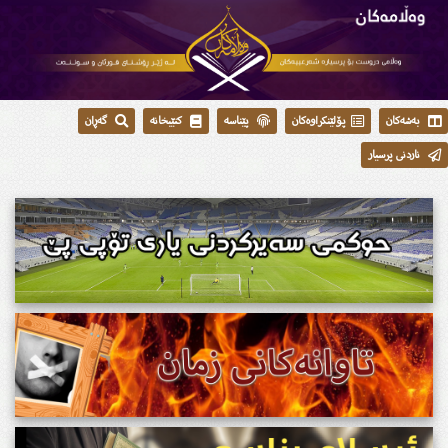
بەشەکان
پۆلێنکراوەکان
پێناسە
کتێبخانە
گەڕان
ناردنی پرسیار