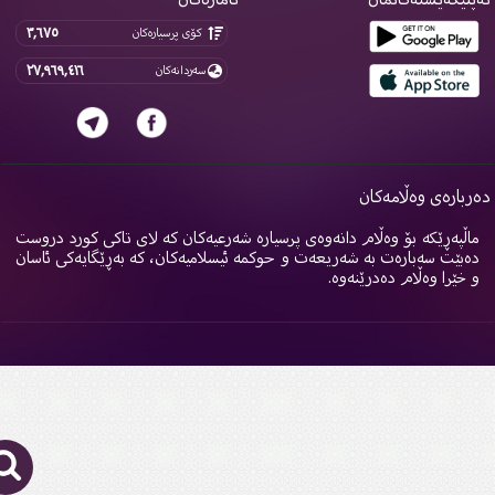
٣,٦٧٥
کۆی پرسیارەکان
٢٧,٩٦٩,٤١٦
سەردانەکان
ربارەی وەڵامەکان
اڵپەڕێکە بۆ وەڵام دانەوەی پرسیارە شەرعیەکان کە لای تاکی کورد دروست
ەبێت سەبارەت بە شەریعەت و حوکمە ئیسلامیەکان، کە بەڕێگایەکی ئاسان
 خێرا وەڵام دەدرێنەوە.