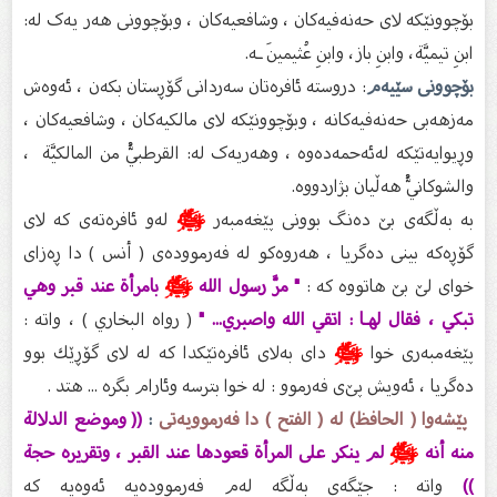
بۆچوونێکە لای حەنەفیەکان ، وشافعیەکان ، وبۆچوونی هەر یەک لە:
ابنِ تيميَّة، وابنِ باز، وابنِ عُثيمينَ ـە.
بۆچوونی سێیەم
: دروستە ئافرەتان سەردانی گۆڕستان بکەن ، ئەوەش
مەزهەبی حەنەفیەکانە ، وبۆچوونێکە لای مالکیەکان ، وشافعیەکان ،
وڕیوایەتێکە لەئەحمەدەوە ، وهەریەک لە: القرطبيُّ من المالكيَّة ،
والشوكانيُّ هەڵیان بژاردووە.
بە بەڵگەى بێ‌ دەنگ بوونی پێغەمبەر
ﷺ
لەو ئافرەتەی كە لای
گۆڕەكە بینی دەگریا ، هەروەكو لە فەرموودەی ( أنس ) دا ڕەزاى
خواى لێ بێ هاتووە كە :
" مرَّ رسول الله
ﷺ
بامرأة عند قبر وهي
تبكي ، فقال لهـا : اتقي الله واصبري... "
( رواه البخاري ) ، واتە :
پێغەمبەری خوا
ﷺ
دای بەلای ئافرەتێكدا كە لە لای گۆڕێك بوو
دەگریا ، ئەویش پێ‌ی فەرموو : لە خوا بترسە وئارام بگرە ... هتد .
پێشەوا ( الحافظ) لە ( الفتح ) دا فەرموویەتی
:
(( وموضع الدلالة
منه أنه
ﷺ
لم ينكر على المرأة قعودها عند القبر ، وتقريره حجة
))
واتە : جێگەی بەڵگە لەم فەرموودەیە ئەوەیە كە