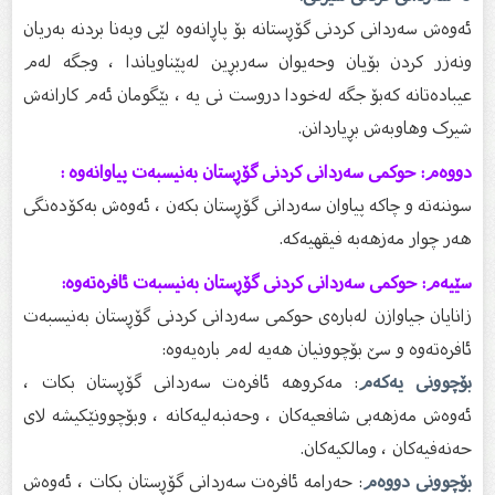
ئەوەش سەردانی کردنی گۆڕستانە بۆ پاڕانەوە لێی وپەنا بردنە بەریان
ونەزر کردن بۆیان وحەیوان سەربڕین لەپێناویاندا ، وجگە لەم
عیبادەتانە کەبۆ جگە لەخودا دروست نی یە ، بێگومان ئەم کارانەش
شیرک وهاوبەش بڕیاردانن.
دووەم: حوکمی سەردانی کردنی گۆڕستان بەنیسبەت پیاوانەوە :
سوننەتە و چاکە پیاوان سەردانی گۆڕستان بکەن ، ئەوەش بەکۆدەنگی
هەر چوار مەزهەبە فیقهیەکە.
سێیەم: حوکمی سەردانی کردنی گۆڕستان بەنیسبەت ئافرەتەوە:
زانایان جیاوازن لەبارەی حوکمی سەردانی کردنی گۆڕستان بەنیسبەت
ئافرەتەوە و سێ بۆچوونیان هەیە لەم بارەیەوە:
بۆچوونی یەکەم
: مەکروهە ئافرەت سەردانی گۆڕستان بکات ،
ئەوەش مەزهەبی شافعیەکان ، وحەنبەلیەکانە ، وبۆچوونێکیشە لای
حەنەفیەکان ، ومالکیەکان.
بۆچوونی دووەم
: حەرامە ئافرەت سەردانی گۆڕستان بکات ، ئەوەش