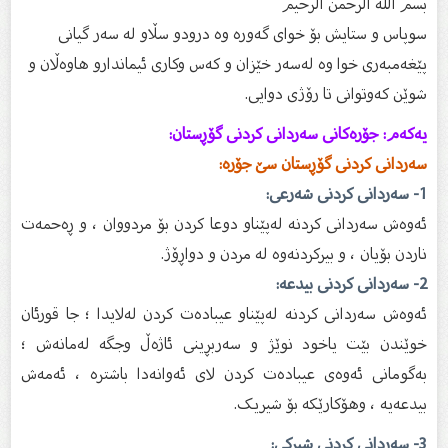
بسم الله الرحمن الرحیم
سوپاس و ستایش بۆ خواى گەورە وە درودو سڵاو لە سەر گیانى
پێغەمبەرى خوا وە لەسەر خێزان و كەس وكارى ئیماندارو هاوەڵان و
شوێن كەوتوانى تا رۆژى دوایى.
یەکەم: جۆرەکانی سەردانی کردنی گۆڕستان:
سەردانی کردنی گۆڕستان سێ جۆرە:
1- سەردانی کردنی شەرعی:
ئەوەش سەردانی کردنە لەپێناو دوعا کردن بۆ مردووان ، و ڕەحمەت
ناردن بۆیان ، و بیرکردنەوە لە مردن و دواڕۆژ.
2- سەردانی کردنی بیدعە:
ئەوەش سەردانی کردنە لەپێناو عیبادەت کردن لەلایدا ؛ جا قورئان
خوێندن بێت یاخود نوێژ و سەربڕینی ئاژەڵ وجگە لەمانەش ؛
بەگومانی ئەوەی عیبادەت کردن لای ئەوانەدا باشترە ، ئەمەش
بیدعەیە ، وهۆکارێکە بۆ شیریک.
3- سەردانی کردنی شیرکی: