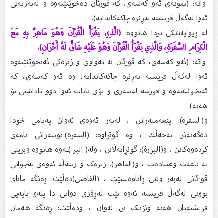
واتە: (نمونەى ئەو كەسەى، كە قورئان دەخوێنێتەوە و لەبەریەتى
ئەوا لەگەڵ فریشتە بەڕێزە چاكەكاندایە).
لە ڕیوایەتێكى تردا هاتووە:
(الَّذِي يَقْرَأُ الْقُرْآنَ وَهُوَ مَاهِرٌ بِهِ مَعَ
الْكِرَامِ السَّفَرَةِ، وَالَّذِي يَقْرَأُ الْقُرْآنَ وَهُوَ عَلَيْهِ شَاقٌّ لَهُ أَجْرَانِ).
واتە: (ئەو كەسەى، كە قورئان بە تەواوى و زیرەكى ئەیخوێنێتەوە
ئەوا لەگەڵ فریشتە بەڕێزە چاكەكاندایە، وە ئەو كەسەى، كە
ئەیخوێنێتەوە و قورسە لەسەرى و بۆى نایات ئەوا دوو پاداشتى بۆ
هەیە).
و(السفرة): پێغەمبەرانن ، لەبەر ئەوەی ئەوان پەیامی خودا
دەگەیەنن بەخەڵك ، وە گوتراوە: (السفرة):نوسەرانی نامەی
کردەوەکانن ، و(البررة): گوێڕایەڵانن ، ولە( البر )ـەوە هاتووە وبریتی
یە تاعەت وعیبادەت ، و(الماهر): زیرەک و زیتەڵە ئەوەی بەجوانی
قورئانی لەبەر ولێی ڕاناوەستێت ، (القاضي)دەڵێت: ڕەنگە مانای
بوونی لەگەڵ فریشتە ئەوە بێت لەڕۆژی دوایی دا پلەو پایەیی
فریشتەیان هەیە ونزیک بن لەوان ، ودەڵێت: ڕەنگە هەمان