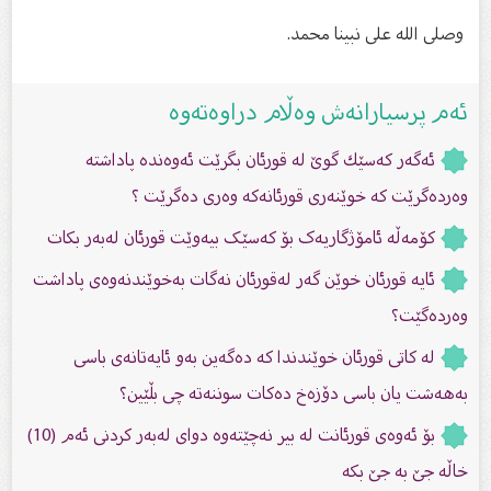
وصلى الله على نبينا محمد.
ئەم پرسیارانەش وەڵام دراوەتەوە
ئەگەر كەسێك گوێ‌ لە قورئان بگرێت ئەوەندە پاداشتە
وەردەگرێت كە خوێنەری قورئانەكە وەرى دەگرێت ؟
کۆمەڵە ئامۆژگاریەک بۆ کەسێک بیەوێت قورئان لەبەر بکات
ئایە قورئان خوێن گەر لەقورئان نەگات بەخوێندنەوەی پاداشت
وەردەگێت؟
لە کاتى قورئان خوێندندا کە دەگەین بەو ئایەتانەى باسی
بەهەشت یان باسی دۆزەخ دەکات سوننەتە چی بڵێین؟
بۆ ئەوەى قورئانت لە بیر نەچێتەوە دواى لەبەر کردنى ئەم (10)
خاڵە جێ بە جێ بکە