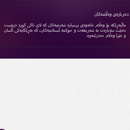
ربارەی وەڵامەکان
اڵپەڕێکە بۆ وەڵام دانەوەی پرسیارە شەرعیەکان کە لای تاکی کورد دروست
ەبێت سەبارەت بە شەریعەت و حوکمە ئیسلامیەکان، کە بەڕێگایەکی ئاسان
 خێرا وەڵام دەدرێنەوە.