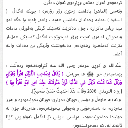
کردەوەی ئەوان دەکەن وڕێڕەوی ئەوان دەگرن.
وکەسی (الماهر) پاداشت وخێری زۆر زۆرەرە ؛ چونکە لەگەڵ (
السفرة ) ـەدایە وچەندان پاداشتی هەیە ، وئەم پلەیە بۆ جگە لەو
نییە وباس نەکراوە ، چۆن دەکرێت کەسێک گرنگی بەقورئان نەدات
وبەجوانی لەبەری نەبێت وزۆر نەیخوێنێت لەگەڵ کەسێکی هەژمار
بکرێت کەماهیرە وهەردەم دەیخوێنێت وگرنگی پێ دەدات والله
أعلم.
عَبْدالله ى كوڕى عومەر رضی الله عنه گێڕاویەتیەوە ودەڵێت :
پێغەمبەرى خوا ﷺ فەرمویەتی:
{ يُقَالُ لِصَاحِبِ الْقُرْآنِ اقْرَأْ وَارْتَقِ
وَرَتِّلْ كَمَا كُنْتَ تُرَتِّلُ فِي الدُّنْيَا فَإِنَّ مَنْزِلَتَكَ عِنْدَ آخِرِ آيَةٍ تَقْرَأُ بِهَا }
[رواه الترمذي: 2838 وقَالَ: هَذَا حَدِيثٌ حَسَنٌ صَحِيحٌ].
واتە (بە هاوەڵ و دۆستى قورئان دەوترێ: قورئان بخوێنەرەوە و بەرز
ببەرەوە، بە لەسەرخۆیی و بەجوانى بیخوێنەرەوە، هەروەك چۆن لە
دونیادا دەتخوێندەوە، بەڕاستى شوێنى تۆ لەگەڵ تەواوبونى كۆتا
ئایەتدایە، كە دەیخوێنیتەوە).