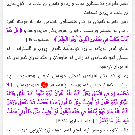
كه‌س ناتوانێ ده‌ستكاری بكات و زیادو كه‌می لێ بكات یان گۆڕانكاری
لێ بكات تا ڕۆژی قیامه‌ت.
دەی کەواتە ئەوەی تۆ پێی هەستاوی بەکەمی مەزانە چونکە ئەوە
بریتی یە لەعیلم وزانست ، خوای پەروەردگار فەرموویەتی:
﴿ بَلْ هُوَ
آيَاتٌ بَيِّنَاتٌ فِي صُدُورِ الَّذِينَ أُوتُوا الْعِلْمَ ﴾
[العنكبوت:49].
به‌ڵكو ئه‌م قورئانه‌ پیرۆزه‌ كۆمه‌ڵێك ئایه‌تی ڕوون و ئاشكرایه‌ ، له‌
سینگی ئه‌و كه‌سانه‌ی كه‌ زانان له‌ هاوه‌ڵان و جگه‌ له‌وان ئه‌وانه‌ى كه‌
له‌به‌ریان كردووه‌.
وە تۆ کەسێکی لەوانەی کەجێی خۆیەتی ئیرەیی وحەسودیت پێ
ببرێت ، ئەو ئیرەیەیی کەدروستە ، پێغەمبەر
ﷺ
فەرموویەتی :
{ لا
تَحَاسُدَ إِلا فِي اثْنَتَيْنِ رَجُلٌ آتَاهُ اللَّهُ الْقُرْآنَ فَهُوَ يَتْلُوهُ آنَاءَ اللَّيْلِ وَآنَاءَ
النَّهَارِ فَهُوَ يَقُولُ لَوْ أُوتِيتُ مِثْلَ مَا أُوتِيَ هَذَا لَفَعَلْتُ كَمَا يَفْعَلُ وَرَجُلٌ
آتَاهُ اللَّهُ مَالا فَهُوَ يُنْفِقُهُ فِي حَقِّهِ فَيَقُولُ لَوْ أُوتِيتُ مِثْلَ مَا أُوتِيَ عَمِلْتُ
فِيهِ مِثْلَ مَا يَعْمَلُ }
[رواه البخاري: 6974].
واتە: (ئاوات خواستن نیە باشتر لەم دوو جۆرە (ئیرەیی دروست نیە