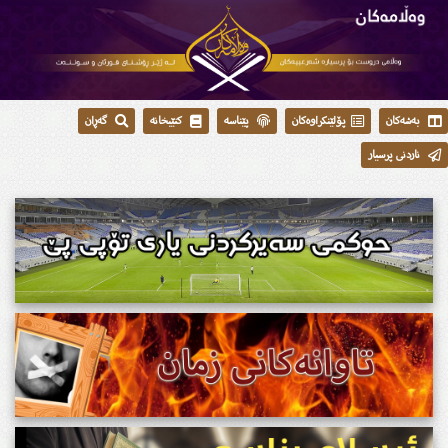
بەشەکان
پۆلێنکراوەکان
پێناسە
کتێبخانە
گەڕان
ناردنی پرسیار