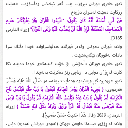
ئەی حافزی قورئان پیرۆزت بێت گەر ئیخلاس ودڵسۆزیت هەبێت
ڕزگارت دەبێت لەسزای دۆزەخ .
عَنْ أَبِي أُمَامَةَ أَنَّهُ كَانَ يَقُولُ: "اقْرَءُوا الْقُرْآنَ وَلَا يَغُرَّنَّكُمْ هَذِهِ
الْمَصَاحِفُ الْمُعَلَّقَةُ فَإِنَّ اللَّهَ لَنْ يُعَذِّبَ قَلْبًا وَعَى الْقُرْآنَ"
[رواه الدارمي
3185].
واتە: قورئان بخوێنن وئەم قورئانە هەڵواسراوانە خودا دڵێك سزا
نادات لەقورئان تێگەیشتبێت .
ئەی حافزی قورئان دڵخۆشی بۆ خۆت کتێبەکەی خودا دەبێتە تکا
کارت لەڕۆژی دوایی دا وتاجی ڕێز دەکرێت بەبەرتدا .
ئەبو هورەیڕە گێڕاویەتیەوە ودەڵێت: پێغەمبەر صَلَّى اللَّهُ عَلَيْهِ وَسَلَّمَ
فەرمووی:
{ يَجِيءُ الْقُرْآنُ يَوْمَ الْقِيَامَةِ فَيَقُولُ يَا رَبِّ حَلِّهِ فَيُلْبَسُ تَاجَ
الْكَرَامَةِ ثُمَّ يَقُولُ يَا رَبِّ زِدْهُ فَيُلْبَسُ حُلَّةَ الْكَرَامَةِ ثُمَّ يَقُولُ يَا رَبِّ ارْضَ
عَنْهُ فَيَرْضَى عَنْهُ فَيُقَالُ لَهُ اقْرَأْ وَارْقَ وَتُزَادُ بِكُلِّ آيَةٍ حَسَنَةً }
[رواه
الترمذي: 2839 وقال هَذَا حَدِيثٌ حَسَنٌ صَحِيحٌ].
واتە: له‌ ڕۆژی قیامه‌تا خاوه‌ن قورئان (ئه‌وه‌ی قورئانی له‌به‌ره‌) دێنن،