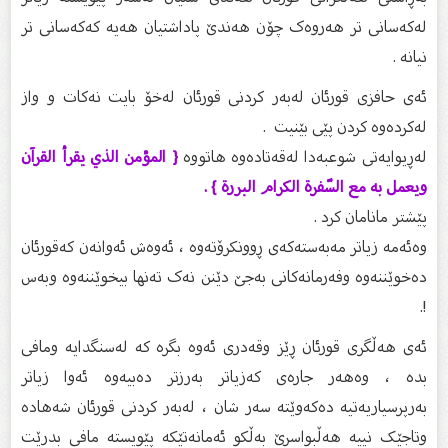
لەکەسانی تر هەروەک چۆن هەندێ پاداشتیان هەیە کەکەسانی تر
نیانە .
ئەی حافزی قورئان لەبەر کردنی قورئان لەخۆ بایت نەکات و واز
لەکردەوە کردن پێی بێنیت .
لەڕیوایەتی شوعبەدا لەقەتادەوە هاتووە
{ المؤمن الذي يقرأ القرآن
ويعمل به مع السّفرة الكرام البررة } .
پێشتر مانامان کرد .
وەئەمە زیاتر مەبەستەکەی ڕوونکرۆتەوە ، ئەوەش ئەوانەن کەقورئان
دەخوێننەوە وفەرمانەکانی بەجێ دێنن نەک تەنها بیخوێننەوە وبەس
!.
ئەی هەڵگری قورئان ڕێز وقەدری ئەوە بگرە کە لەسنگدایە ومافی
بدە ، وەهەر جارەی کەزیاتر بەرزتر دەبیەوە ئەوا زیاتر
بەرپرسیاریەتیە دەکەوێتە سەر شان ، لەبەر کردنی قورئان شەهادە
وتاجێک نییە هەڵبواسرێ بەڵکو ئەمانەتێکە پێویستە مافی بدرێت