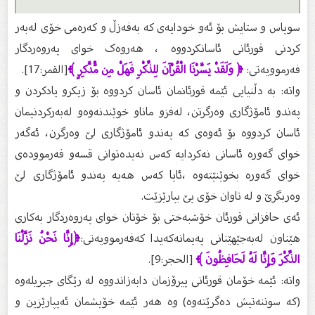
سوپاس و ستایش بۆ ئەو خودایەی کە بەفەزڵ و کەرەمی خۆی لەبەر
کردنی قورئانی ئاسانکردووە ، هەروەک خوای پەروەردگار
فەرموویەتی:
﴿ وَلَقَدْ يَسَّرْنَا الْقُرْآنَ لِلذِّكْرِ فَهَلْ مِن مُّدَّكِرٍ ﴾
[القمر:17].
واته: به‌ دڵنیایی ئێمه‌ قورئانمان ئاسان كردووه‌ بۆ زیكرو یادكردن و
په‌ندو ئامۆژگارى وه‌رگرتن، له‌فزو ماناو خوێندنه‌وه‌و له‌به‌ركردنیمان
ئاسان كردووه‌ بۆ ئه‌وه‌ی كه‌ په‌ندو ئامۆژگاری لێ وه‌رگرن، ئه‌گه‌ر
خواى گه‌وره‌ ئاسانى نه‌كردایه‌ كه‌س نه‌یده‌توانى قسه‌و فه‌رمووده‌ى
خواى گه‌وره‌ بخوێنێته‌وه‌ ،ئایا كه‌س هه‌یه‌ په‌ندو ئامۆژگاری لێ
وه‌ربگرێ و له‌ تاوان خۆى پێ بپارێزێت.
ئەى حافزانی قورئان خۆشبەختی بۆ خۆتان خوای پەروەردگار بەکاری
هێناون لەبەجێهێنانی پەیمانەکەیدا کەفەرموویەتی:
﴿إِنَّا نَحْنُ نَزَّلْنَا
الذِّكْرَ وَإِنَّا لَهُ لَحَافِظُونَ ﴾
[الحجر:9].
واته: ئێمه‌ خۆمان قورئانی پیرۆزمان دابه‌زاندووه‌ له‌ رێگاى جبریله‌وه‌
(كه‌ سوننه‌تیش ده‌گرێته‌وه‌) وه‌ هه‌ر ئێمه‌ خۆیشمان ئه‌یپارێزین و