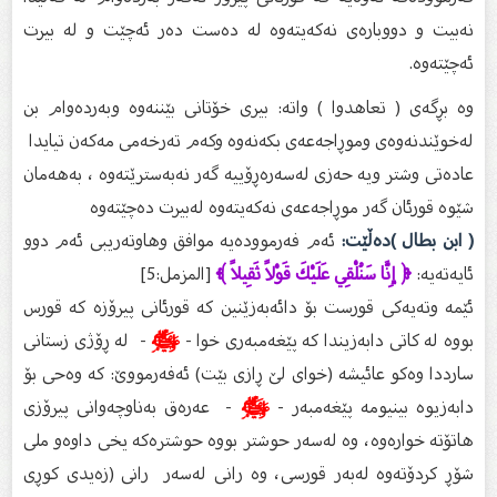
نه‌بیت و دووباره‌ی نه‌كه‌یته‌وه‌ له‌ ده‌ست ده‌ر ئه‌چێت و له‌ بیرت
ئه‌چێته‌وه‌.
وە بڕگەی ( تعاهدوا ) واتە: بیری خۆتانی بێننەوە وبەردەوام بن
لەخوێندنەوەی وموڕاجەعەی بکەنەوە وکەم تەرخەمی مەکەن تیایدا
عادەتی وشتر ویە حەزی لەسەرەڕۆییە گەر نەبەسترێتەوە ، بەهەمان
شێوە قورئان گەر موڕاجەعەی نەکەیتەوە لەبیرت دەچێتەوە
( ابن بطال )دەڵێت:
ئەم فەرموودەیە موافق وهاوتەریبی ئەم دوو
ئایەتەیە:
﴿ إِنَّا سَنُلْقِي عَلَيْكَ قَوْلاً ثَقِيلاً ﴾
[المزمل:5]
ئێمه‌ وته‌یه‌كی قورست بۆ دائه‌به‌زێنین كه‌ قورئانی پیرۆزه‌ كه‌ قورس
بووه‌ له‌ كاتی دابه‌زیندا كه‌ پێغه‌مبه‌ری خوا -
ﷺ
- له‌ ڕۆژی زستانی
سارددا وه‌كو عائیشه‌ (خوای لێ ڕازی بێت) ئه‌فه‌رمووێ: كه‌ وه‌حی بۆ
دابه‌زیوه‌ بینیومه‌ پێغه‌مبه‌ر -
ﷺ
- عه‌ره‌ق به‌ناوچه‌وانی پیرۆزی
هاتۆته‌ خواره‌وه‌، وه‌ له‌سه‌ر حوشتر بووه‌ حوشتره‌كه‌ یخی داوه‌و ملی
شۆڕ كردۆته‌وه‌ له‌به‌ر قورسی، وه‌ رانی له‌سه‌ر رانى (زه‌یدى كوڕى