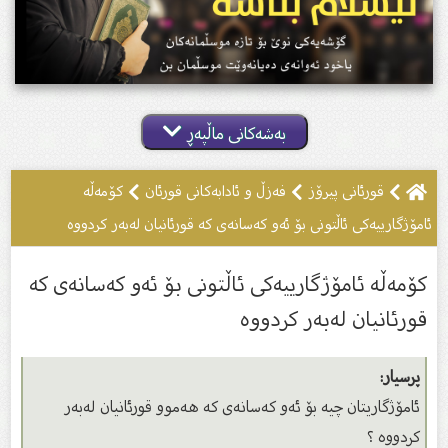
بەشەکانی ماڵپەڕ
قورئانی پیرۆز
فەزڵ و ئادابەکانى قورئان
کۆمەڵە
ئامۆژگارییەکی ئاڵتونى بۆ ئەو کەسانەى کە قورئانیان لەبەر کردووە
کۆمەڵە ئامۆژگارییەکی ئاڵتونى بۆ ئەو کەسانەى کە
قورئانیان لەبەر کردووە
پرسیار:
ئامۆژگاریتان چیە بۆ ئەو کەسانەى کە هەموو قورئانیان لەبەر
کردووە ؟