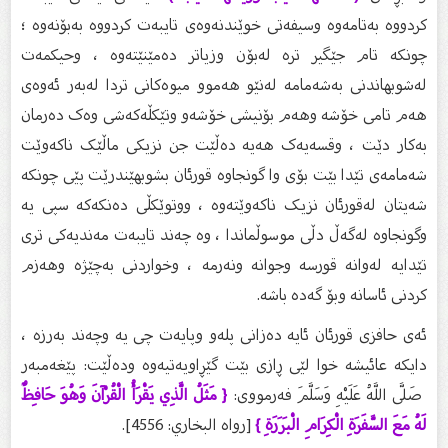
کردووە بەتامەوە وسیفەتی خوێندنەوەی تایبەت کردووە بەبۆنەوە ؛
چونکە تام جێگیر ترە لەبۆن وزیاتر دەمێنێتەوە ، وحیکمەت
لەشوبهاندنی بەشەمامە لەنێو هەموو میوەکانی تردا لەبەر ئەوەی
هەم تامی خۆشە وهەم بۆنیشی خۆشەو وتێکڵەکەشی وەک دەرمان
بەکار دێت ، وقسەیەک هەیە دەڵێت جن نزیکی ماڵێک ناکەوێت
شەمامەی تێدا بێت بۆی وا گونجاوە قورئان بشوبهێندرێت پێی چونکە
شەیتان لەقورئان نزیک ناکەوێتەوە ، ووتوێکڵی دەنکەکە سپی یە
وگونجاوە لەگەڵ دڵی موسوڵماندا ، وە چەند تایبەت مەندیەکی تری
تێدایه لەوانە قورسە وجوانە ونەرمە ، وخواردنی بەچێژە وهەزم
کردنی ئاسانە وبۆ گەدە باشە.
ئەی حافزی قورئان ئایە دەزانی پلەو وپایەت چی یە وچەند بەرزە ،
دایکە عائیشە خوا لێی ڕازی بێت گێڕاویەتیەوە ودەڵێت: پێغەمبەر
صَلَّى اللَّهُ عَلَيْهِ وَسَلَّمَ فەرمووی:
{ مَثَلُ الَّذِي يَقْرَأُ الْقُرْآنَ وَهُوَ حَافِظٌ
لَهُ مَعَ السَّفَرَةِ الْكِرَامِ الْبَرَرَةِ }
[رواه البخاري: 4556].