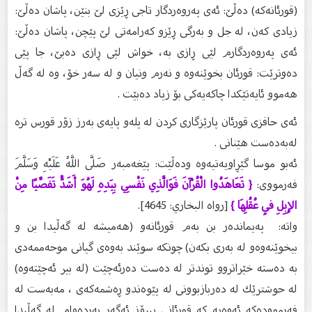
(قورئانه‌كه) ده‌ڵێ: ئه‌ی په‌روه‌ردگار تاجی ڕێزی لێ بنێن، پاشان ده‌ڵێ:
زیادی كه‌ن، له‌ جل و به‌رگی ڕێزو كه‌رامه‌تی لێ پێچن، پاشان ده‌ڵێ:
ئه‌ی په‌روه‌ردگارم لێی ڕازی به‌، خواش لێی ڕازی ده‌بێ، جا پێی
ده‌وترێت: قورئان بخوێنه‌وه‌ و نه‌رم ونیان و له‌ سه‌ر خۆ، وه‌ له‌ گه‌ڵ
هه‌موو ئایه‌تێكدا چاكه‌یه‌كی بۆ زیاد ده‌بێت .
ئەی حافزی قورئان پارێزگاری کردن لە پلەو پایەی بەرز زۆر قورس ترە
لەبەدەست هێنانی .
ئەبو موسا گێڕاویەتیەوە ودەڵێت: پێغەمبەر صَلَّى اللَّهُ عَلَيْهِ وَسَلَّمَ
فەرمووی:
{ تَعَاهَدُوا الْقُرْآنَ فَوَالَّذِي نَفْسِي بِيَدِهِ لَهُوَ أَشَدُّ تَفَصِّيًا مِنْ
الإِبِلِ فِي عُقُلِهَا }
[رواه البخاري: 4645].
واتە: په‌یمانده‌ر بن به‌م قورئانه‌و (هه‌میشه‌ له‌ گه‌ڵیدا بن و
بیخوێنه‌وه‌و له‌ به‌ری بكه‌ن) چونكه‌ سوێند به‌وه‌ی گیانی موحه‌ممه‌دی
به‌ ده‌سته‌ خێراتروو توندتر له‌ ده‌ست ده‌رئه‌چێت (له‌ بیر ئه‌چێته‌وه‌)
له‌ حوشترێك له‌ ده‌ربازبوونی له‌ پێوه‌ندو ڕه‌شمه‌كه‌ی‌ ، مه‌به‌ست له‌
فه‌رمووده‌كه‌ ئه‌وه‌یه‌ كه‌ قورئانی پیرۆز ئه‌گه‌ر به‌رده‌وام له‌ گه‌ڵیدا