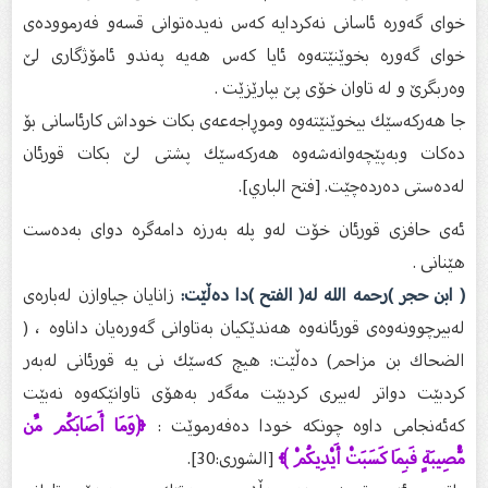
خواى گه‌وره‌ ئاسانى نه‌كردایه‌ كه‌س نه‌یده‌توانى قسه‌و فه‌رمووده‌ى
خواى گه‌وره‌ بخوێنێته‌وه‌ ئایا كه‌س هه‌یه‌ په‌ندو ئامۆژگاری لێ
وه‌ربگرێ و له‌ تاوان خۆى پێ بپارێزێت .
جا هەرکەسێك بیخوێنێتەوە وموڕاجەعەی بکات خوداش کارئاسانی بۆ
دەکات وبەپێچەوانەشەوە هەرکەسێك پشتی لێ بکات قورئان
لەدەستی دەردەچێت. [فتح الباري].
ئەی حافزی قورئان خۆت لەو پلە بەرزە دامەگرە دوای بەدەست
هێنانی .
( ابن حجر )رحمه الله لە( الفتح )دا دەڵێت:
زانایان جیاوازن لەبارەی
لەبیرچوونەوەی قورئانەوە هەندێکیان بەتاوانی گەورەیان داناوە ، (
الضحاك بن مزاحم) دەڵێت: هیچ کەسێك نی یە قورئانی لەبەر
کردبێت دواتر لەبیری کردبێت مەگەر بەهۆی تاوانێکەوە نەبێت
کەئەنجامی داوە چونکە خودا دەفەرموێت :
﴿وَمَا أَصَابَكُم مِّن
مُّصِيبَةٍ فَبِمَا كَسَبَتْ أَيْدِيكُمْ ﴾
[الشورى:30].