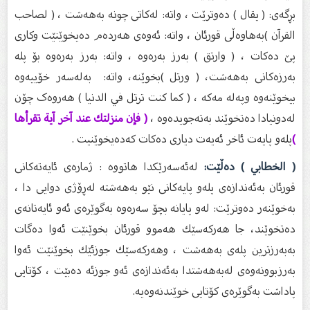
بڕگەی: ( يقال ) دەوترێت ، واتە: لەکاتی چونە بەهەشت ، ( لصاحب
القرآن )بەهاوەڵی قورئان ، واتە: ئەوەی هەردەم دەیخوێنێت وکاری
پێ دەکات ، ( وارتق ) بەرز بەرەوە ، واتە: بەرز بەرەوە بۆ پلە
بەرزەکانی بەهەشت، ( ورتل )بخوێنە، واتە: بەلەسەر خۆییەوە
بیخوێنەوە وپەله مەکە ، ( كما كنت ترتل في الدنيا ) هەروەک چۆن
لەدونیادا دەتخوێند بەتەجویدەوە ،
( فإن منزلتك عند آخر آية تقرأها
)
پلەو پایەت ئاخر ئەیەت دیاری دەکات کەدەیخوێنیت .
( الخطابي ) دەڵێت:
لەئەسەرێکدا هاتووە : ژمارەی ئایەتەکانی
قورئان بەئەندازەی پلەو پایەکانی نێو بەهەشتە لەڕۆژی دوایی دا ،
بەخوێنەر دەوترێت: لەو پایانە بچۆ سەرەوە بەگوێرەی ئەو ئایەتانەی
دەتخوێند، جا هەرکەسێك هەموو قورئان بخوێنێت ئەوا دەگات
بەبەرزترین پلەی بەهەشت ، وهەرکەسێك جوزئێك بخوێنێت ئەوا
بەرز‌بوونەوەی لەبەهەشتدا بەئەندازەی ئەو جوزئە دەبێت ، کۆتایی
پاداشت بەگوێرەی کۆتایی خوێندنەوەیە.