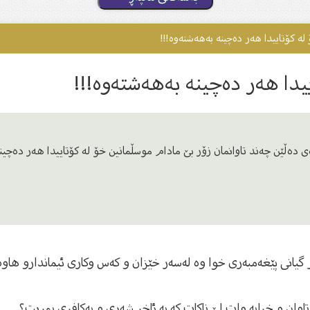
لە کۆتاییدا هەر دەچینە بەهەشتەوە!!!
ییدا هەر دەچینە بەهەشتەوە!!!
ى دەڵێن چەند تاوانمان زۆر بێ مادام موسڵمانین خۆ لە کۆتاییدا هەر دەچین
یانى پێغەمبەرى خوا وە لەسەر خێزان و كەس وكارى ئیماندارو هاوەڵ
اوان و خراپە وات لێ ناکات کە بە ئاخر شەڕی و بەکافری بمریت؟