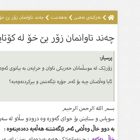
تەزکیەى نەفس
بەهەشت
چەند تاوانمان زۆر بێ خۆ 
چەند تاوانمان زۆر بێ خۆ لە کۆتا
پرسیار:
زۆرێک لە موسڵمانان خەریکی تاوان و خراپەن بە بیانوی ئەوە
ئایا وەڵامتان چیە بۆ ئەم جۆرە تێگەشتن و بیرکردنەوەیە؟
بسم الله الرحمن الرحیم
سوپاس و ستایش بۆ خواى گەورە وە درودو سڵاو لە سەر گ
بە دوو خاڵ وەڵامی ئەم تێگەشتنە هەڵەیە دەدەینەوە :
خاڵی یەکەم :
چ زەمانەتێک هەیە بەردەوام بونت لەسەر ت