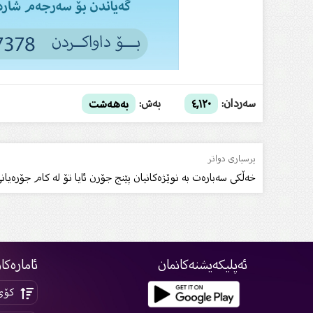
سەردان:
بەش:
٤,١٢٠
بەهەشت
پرسیاری دواتر
خەڵکی سەبارەت بە نوێژەکانیان پێنج جۆرن ئایا تۆ لە کام جۆرەیان
ئەپلیکەیشنەکانمان
ئامارەکا
کۆی 