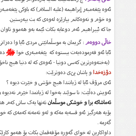
ئەوە پێغەمبەر إبراهیمە (علیه السلام) کە باوکی پێغەمبە
وە خۆم و نەوەكانم بپارێزە لەوەی كە بت بپەرستین.
جا كە ئیبراهیم ئەم دوعایە بكات ئێمە بەو هەموو تاوان و
خاڵی دووەم
: گریمان بە موسڵمانێتی مردی ئایا وا دەزا
ئایا ئەو فەرمودەیەت بیستوە کە پێغەمبەرى خوا
ﷺ
دەف
(بەختەوەرترین كەسی دونیا - ئەوەى کە لە دنیا هیچ ناخ
دۆزەخدا
و پاشان پێ‌ی دەوترێت:
ئەی مرۆڤ ئایا لە ژیانتدا هیچ خۆشی و خێرت دیوە ؟
ئەویش دەڵێت: نا سوێند بەخوا لە ژیانمدا خێرم نەدیوە 
تەماشاکە برا و خوشکی موسڵمان
تەنها یەک ساتى کەم هە
بۆیە هەرگیز ئەو قسەیە مەکە و لەو تەمەنە کەمەى کە خو
گەرمە .
داواکارین لە خواى گەورە مۆفەقمان بکات بۆ هەمو کارێکی