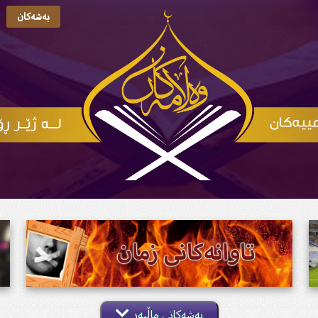
بەشەکان
بەشەکانی ماڵپەڕ