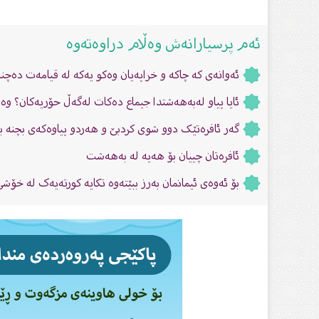
ئەم پرسیارانەش وەڵام دراوەتەوە
ئەوانەى کە چاکە و خراپەیان وەکو یەکە لە قیامەت دەچن
ئایا پیاو لەبەهەشتدا جیماع دەکات لەگەڵ حۆریەکان؟ وە ئ
گەر ئافرەتێک دوو شوى کردبێ و هەردو پیاوەکەى بچنە بە
ئافرەتان چییان بۆ هەیە لە بەهەشت
بۆ ئەوەى ئیمانمان بەرز ببێتەوە تکایە کورتەیەک لە خۆش