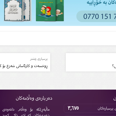
پرسیاری پێشتر
ی؟
ڕوخسەت و کارئاسانی شەرع بۆ کە
ن
دەربارەی وەڵامەکان
٣,٦٧٥
پرسیارەکان
ماڵپەڕێکە بۆ وەڵام دانەوەی پ
شەرعیەکان کە لای تاکی کورد 