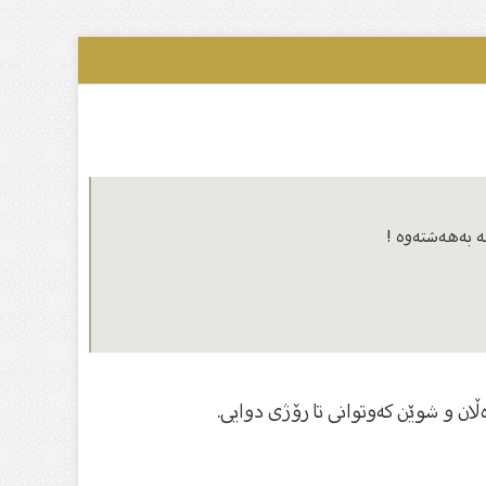
ە بەهەشتەوە !
ان و شوێن كەوتوانى تا رۆژى دوایى.