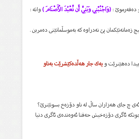
و دەفەرموێ :
(وَاجْنُبْنِي وَبَنِيَّ أَن نَّعْبُدَ الْأَصْنَامَ )
واتە :
چ زەمانەتێکمان پێ نەدراوە کە بەموسڵمانێتی دەمرین .
ییدا دەهێنرێت و
یەك جار هەڵدەكێشرێت بەناو
ەى چ جاى هەزاران ساڵ لە ناو دۆزەخ بسوتێنرێ؟
چونکە ئاگری دۆزەخیش حەفتا ئەوەندەى ئاگری دنیا