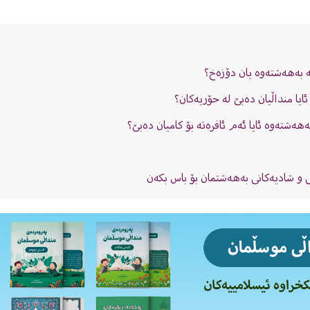
ە بەهەشتەوە یان دۆزەخ؟
ایا منداڵیان دەبێ لە حۆریەکان؟
هەشتەوە ئایا ئەم ئافرەتە بۆ کامیان دەبێ؟
ى و شادیەکانى بەهەشتمان بۆ باس بکەن