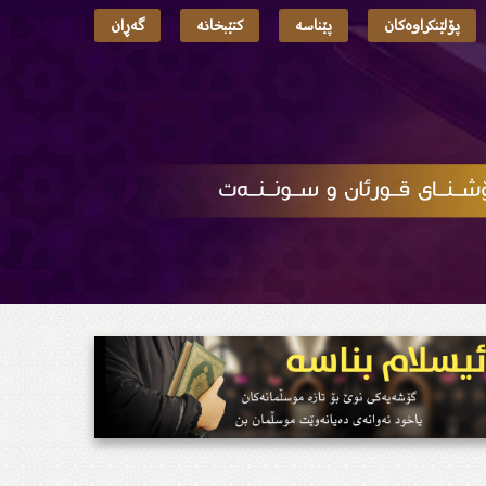
پۆلێنکراوەکان
پێناسە
کتێبخانە
گەڕان