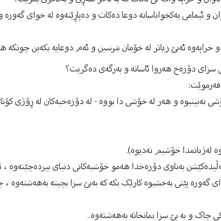
ران و ئیمامى یەکخواناسانە دوعا دەکات و دەپاڕێتەوە لە خواى گەورە 
 خراپەوە ئەبێ زیاتر لە خۆمان بترسین و ئەم دوعایە بكەین چونکە هی
نى سزاى دۆزەخ هەروا ئاسانە و بەرگەى دەگریت؟
ەرموێت:
ۆشی نەبینیوە و هەر لە خۆشی دا بووە - لە دۆزەخیەكان لە ڕۆژی كۆتا
وە لەژیانمدا خۆشیم نەدیوە).
ڵیدەکێشن بەناوى دۆزەخدا هەمو خۆشیەکانى دنیای بیردەچێتەوە ، ئ
اى گەورە پێتى بەخشیوە کارێک بکە کە بەبێ سزا بچیتە بەهەشتەوە ، 
 چاک و بە بێ سزا بمانخاتە بەهەشتەوە .