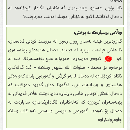
ئایا بۆچى هەموو پێغەمبەران گەلەكانیان ئاگادار كردۆتەوە لە
دەجال لەكاتێكدا ئەو لە كۆتایی دونیادا نەبێت دەرناچێت؟
وەڵامی پرسیارەکە بە پوختی:
گەورەترین فیتنە لەسەر ڕووى زەوى لە دروست كردنى ئادەمەوە
تا هاتنى قیامەت بریتیە لە فیتنەى دەجال هەروەكو پێغەمبەرى
خوا
ﷺ
ئەوەى فەرمووە، هەربۆیە هیچ پێغەمبەرێك نییە لە
نوحەوە بۆ محمد - صلوات الله عليهم وسلامه – ئیلا گەلەكەى
ئاگاداركردۆتەوە لە دەجال لەبەر گرنگى و گەورەیی بابەتەكەو وەكو
هۆشیارى و وریاییەك لێى، ئەگەرنا خواى گەورە دەزانێت كە
دەجال لەكاتى كۆتایی هاتنى دونیاوە دەردەچێت بەڵام فەرمانى بە
پێغەمبەران كردووە كە گەلەكانیان ئاگاداربكەنەوە سەبارەت بە
دەجال بۆ ئەوەى گەورەیی و قورسی وسەختى ئەو كات وساتە
چاوەڕوانكراوە