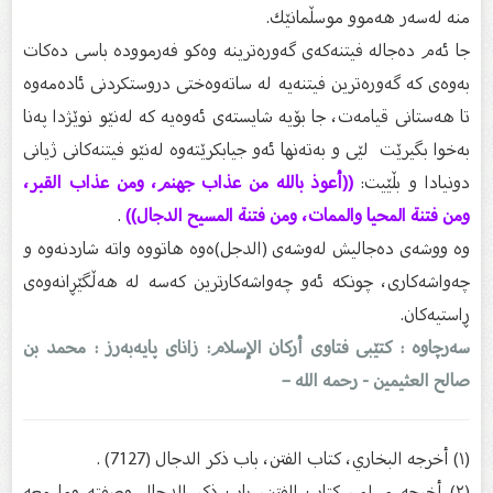
منە لەسەر هەموو موسڵمانێك.
جا ئەم دەجالە فیتنەكەى گەورەترینە وەكو فەرموودە باسی دەكات
بەوەى كە گەورەترین فیتنەیە لە ساتەوەختى دروستكردنى ئادەمەوە
تا هەستانى قیامەت، جا بۆیە شایستەى ئەوەیە كە لەنێو نوێژدا پەنا
بەخوا بگیرێت لێى و بەتەنها ئەو جیابكرێتەوە لەنێو فیتنەكانى ژیانى
دونیادا و بڵێیت:
((أعوذ بالله من عذاب جهنم، ومن عذاب القبر،
ومن فتنة المحيا والممات، ومن فتنة المسيح الدجال))
.
وە ووشەى دەجالیش لەوشەى (الدجل)ەوە هاتووە واتە شاردنەوە و
چەواشەكارى، چونكە ئەو چەواشەكارترین كەسە لە هەڵگێڕانەوەى
ڕاستیەكان.
سەرچاوە : کتێبی فتاوى أرکان الإسلام: زاناى پایەبەرز : محمد بن
صالح العثیمین - رحمه الله –
(١) أخرجه البخاري، كتاب الفتن، باب ذكر الدجال (7127) .
(٢) أخرجه مسلم، كتاب الفتن، باب ذكر الدحال وصفته وما معه