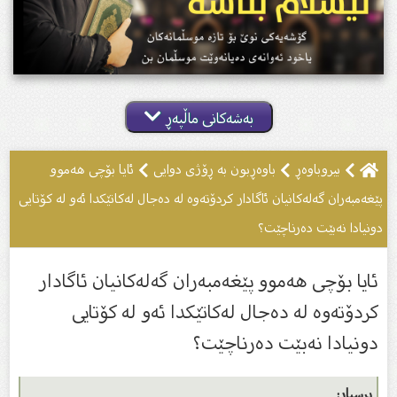
بەشەکانی ماڵپەڕ
بیروباوه‌ڕ
باوەڕبون بە ڕۆژى دوایى
ئایا بۆچى هەموو
پێغەمبەران گەلەكانیان ئاگادار كردۆتەوە لە دەجال لەكاتێكدا ئەو لە كۆتایی
دونیادا نەبێت دەرناچێت؟
ئایا بۆچى هەموو پێغەمبەران گەلەكانیان ئاگادار
كردۆتەوە لە دەجال لەكاتێكدا ئەو لە كۆتایی
دونیادا نەبێت دەرناچێت؟
پرسیار: