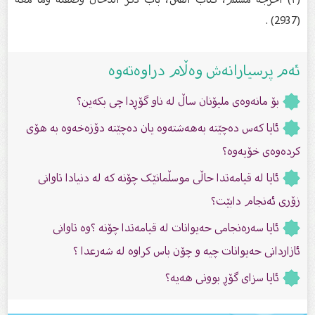
(2937) .
ئەم پرسیارانەش وەڵام دراوەتەوە
بۆ مانەوەی ملیۆنان ساڵ لە ناو گۆڕدا چی بكەین؟
ئایا كه‌س ده‌چێته‌ به‌هه‌شته‌وه‌ یان ده‌چێته‌ دۆزه‌خه‌وه‌ به‌ هۆى
كرده‌وه‌ى خۆیه‌وه‌؟
ئایا لە قیامەتدا حاڵى موسڵمانێک چۆنە کە لە دنیادا تاوانى
زۆرى ئەنجام دابێت؟
ئایا سەرەنجامى حەیوانات لە قیامەتدا چۆنە ؟وە تاوانى
ئازاردانى حەیوانات چیە و چۆن باس کراوە لە شەرعدا ؟
ئایا سزای گۆڕ بوونی هەیە؟