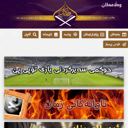
بەشەکان
پۆلێنکراوەکان
پێناسە
کتێبخانە
گەڕان
ناردنی پرسیار