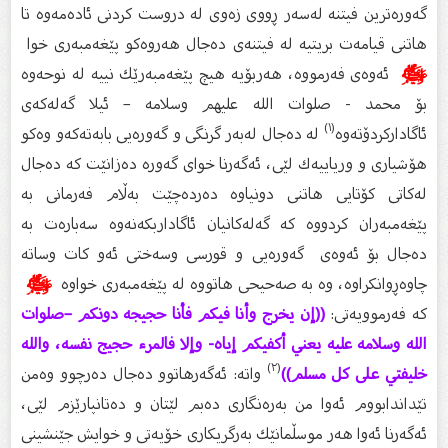
گەورەترین فیتنە لەسەر ڕووى زەوى لە دروست كردنى ئادەمەوە تا
هاتنى قیامەت بریتیە لە فیتنەى دەجال هەروەكو پێغەمبەرى خوا
ﷺ
ئەوەى فەرمووە، هەربۆیە هیچ پێغەمبەرێك نییە لە نوحەوە
بۆ محمد - صلوات الله عليهم وسلامه – ئیلا گەلەكەى
(١)
ئاگاداركردۆتەوە
لە دەجال لەبەر گرنگى و گەورەیی بابەتەكەو وەكو
هۆشیارى و وریاییەك لێى، ئەگەرنا خواى گەورە دەزانێت كە دەجال
لەكاتى كۆتایی هاتنى دونیاوە دەردەچێت بەڵام فەرمانى بە
پێغەمبەران كردووە كە گەلەكانیان ئاگاداربكەنەوە سەبارەت بە
دەجال بۆ ئەوەى گەورەیی و قورسی وسەختى ئەو كات وساتە
چاوەڕوانكراوە، وە بە صەحیحى هاتووە لە پێغەمبەرى خواوە
ﷺ
كە فەرموویەتى:
((إن يخرج وأنا فيكم فأنا حجيجه دونكم –صلوات
الله وسلامه عليه يعني أكفيكم إياه- وإلا فالمرء حجيج نفسه، والله
(٢)
خليفتي على كل مسلم))
واتە: ئەگەرهاتوو دەجال دەرچوو وەمن
تێداندابووم ئەوا من بەرەنگارى دەبم لێتان و دەتانپارێزم لێى،
ئەگەرنا ئەوا هەر موسڵمانێك بەرگریكارى خۆیەتى و خوایش جێنشینى