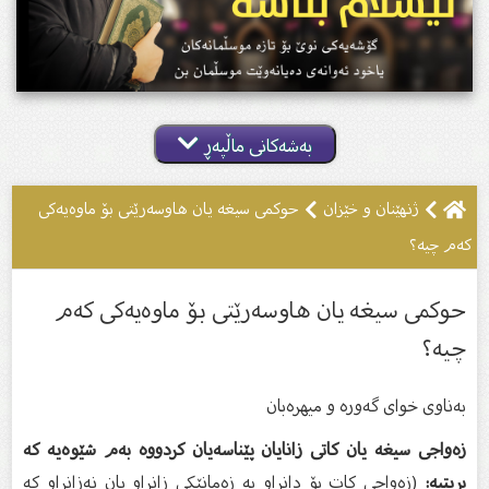
بەشەکانی ماڵپەڕ
ژنهێنان و خێزان
حوكمى سيغە یان هاوسەرێتى بۆ ماوەیەكى
كەم چیە؟
حوكمى سيغە یان هاوسەرێتى بۆ ماوەیەكى كەم
چیە؟
بەناوى خواى گەورە و میهرەبان
زەواجى سیغە یان كاتى زانایان پێناسەیان كردووە بەم شێوەیە كە
بریتیە:
(زەواجى كات بۆ دانراو بە زەمانێكى زانراو یان نەزانراو كە