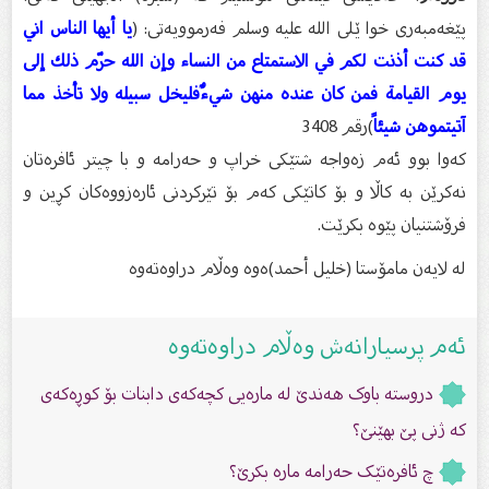
پێغەمبەرى خوا ێلى الله علیه وسلم فەرموویەتى: (
يا أيها الناس اني
قد كنت أذنت لكم في الاستمتاع من النساء وإن الله حرّم ذلك إلى
يوم القيامة فمن كان عنده منهن شيءٌفليخل سبيله ولا تأخذ مما
آتيتموهن شيئاً
)رقم 3408
كەوا بوو ئەم زەواجە شتێكى خراپ و حەرامە و با چیتر ئافرەتان
نەكرێن بە كاڵا و بۆ كاتێكى كەم بۆ تێركردنى ئارەزووەكان كڕین و
فرۆشتنیان پێوە بكرێت.
لە لایەن مامۆستا (خلیل أحمد)ەوە وەڵام دراوەتەوە
ئەم پرسیارانەش وەڵام دراوەتەوە
دروستە باوک هەندێ لە مارەیی کچەکەى دابنات بۆ کوڕەکەى
کە ژنى پێ بهێنێ؟
چ ئافرەتێک حەرامە مارە بکرێ؟