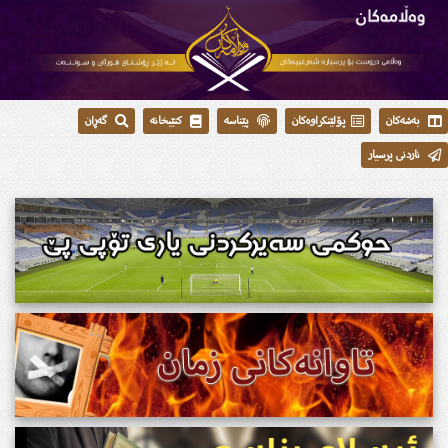
بەشەکان
پۆلێنکراوەکان
پێناسە
کتێبخانە
گەڕان
ناردنی پرسیار