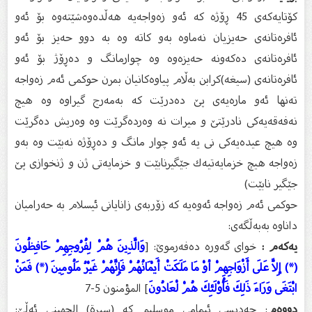
كۆتایەكەى 45 ڕۆژە كە ئەو زەواجەیە هەڵدەوەشێتەوە بۆ ئەو
ئافرەتانەى حەیزیان نەماوە بەو كاتە وە بە دوو حەیز بۆ ئەو
ئافرەتانەى دەكەونە حەیزەوە وە چوارمانگ و دەڕۆژ بۆ ئەو
ئافرەتانەى (سیغە)كرابن بەڵام پیاوەكانیان بمرن حوكمى ئەم زەواجە
تەنها ئەو مارەیەى پێ دەدرێت كە بەمەرج گیراوە وە هیچ
نەفەقەیەكى نادرێتێ و میرات نە وەردەگرێت وە وەریش دەگرێت
وە هیچ عیدەیەكى نى یە ئەو چوار مانگ و دەڕۆژە نەبێت وە بەو
زەواجە هیچ خزمایەتیەك جێگیرنابێت و خزمایەتى ژن و ژنخوازى پێ
جێگیر نابێت)
حوكمى ئەم زەواجە ئەوەیە كە زۆربەى زانایانى ئیسلام بە حەرامیان
داناوە بەبەڵگەى:
یەكەم :
خواى گەورە دەفەرموێ: [
وَالَّذِينَ هُمْ لِفُرُوجِهِمْ حَافِظُونَ
(*) إِلاَّ عَلَى أَزْوَاجِهِمْ أوْ مَا مَلَكَتْ أَيْمَانُهُمْ فَإِنَّهُمْ غَيْرُ مَلُومِينَ (*) فَمَنْ
ابْتَغَى وَرَاءَ ذَلِكَ فَأُوْلَئِكَ هُمْ لْعَادُونَ
] المؤمنون 5-7
دووەم
: حەدیسى ئیمامى موسلیم كە (سبرة‌) الجهینی ئەڵێ: