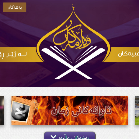
بەشەکان
بەشەکانی ماڵپەڕ