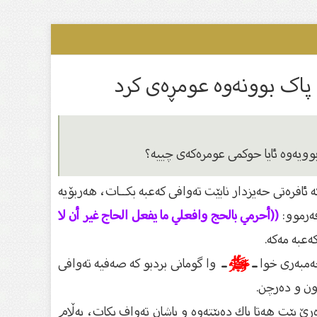
پاک بوونەوە عومڕەی کرد
بوویەوە ئایا حوكمى عومرەكەى چییە؟
افرەتى حەیزدار نابێت تەوافی كەعبە بكــات، هەربۆیە
ەرموو:
((أحرمي بالحج وافعلي ما يفعل الحاج غير أن لا
ەعبە مەكە.
غەمبەرى خوا
ـ
ﷺ
ـ
وا گومانى بردبو كە صەفیە تەوافی
ون و دەرچن.
ڕێ بێت هەتا پاك دەبێتەوە و پاشان تەواف بكات، بەڵام