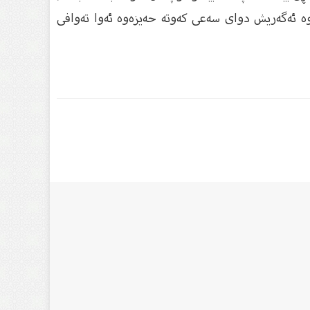
ە ئەگەریش دواى سەعى كەوتە حەیزەوە ئەوا تەوافی