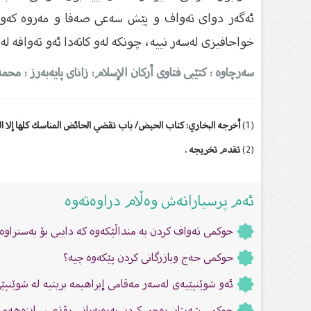
ئەگەر دواى تەواف و پێش سەعى صەفا و مەروە كەوتە
خواحافیزى لەسەر نییە، چونكە لەو كاتەدا ئەو تەوافە لە
سەرچاوە : کتێبی فتاوى أرکان الإسلام: زاناى پایەبەرز : محم
(1
)
أخرجه البخاري: كتاب الحيض/ باب تقضي الحائض المناسك كلها إلا الطواف
(2
)
تقدم تخريجه .
ئەم پرسیارانەش وەڵام دراوەتەوە
حوكمی تەواف كردن بە منداڵێكەوە كە دایبی بۆ بەستراوە
حوکمی حەج وبازرگانى كردن پێكەوە چیە؟
ئەو شوێنپێیەى لەسەر مەقامى إبراهیمە بریتیە لە شوێنپێى
حوکمی شەیتان رەجم کردن بەرەبەیانی ڕۆژی سیانزەهەم