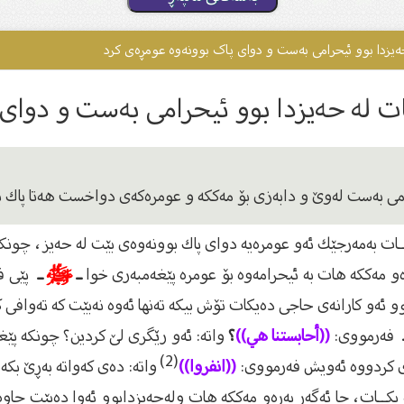
ەیزدا بوو ئیحرامی بەست و دوای پاک بوونەوە عومڕەی کرد
ت لە حەیزدا بوو ئیحرامی بەست و دوای 
حرامى بەست لەوێ و دابەزى بۆ مەككە و عومرەكەى دواخست هەتا پاك 
ت بەمەرجێك ئەو عومرەیە دواى پاك بوونەوەى بێت لە حەیز، چونكە ئ
ەو مەككە هات بە ئیحرامەوە بۆ عومرە پێغەمبەرى خوا
ـ
ﷺ
ـ
پێى ف
 ئەو كارانەى حاجى دەیكات تۆش بیكە تەنها ئەوە نەبێت كە تەوافی ك
فەرمووى:
((أحابستنا هي))
؟
واتە: ئەو رێگرى لێ كردین؟ چونكە پێ
(2)
زەى كردووە ئەویش فەرمووى:
((انفروا))
واتە: دەى كەواتە بەڕێ بكە
 بكــات، جا ئەگەر بەرەو مەككە هات ولەحەیزدابوو ئەوا دەبێت چاوە