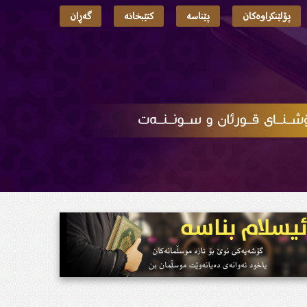
پۆلێنکراوەکان
پێناسە
کتێبخانە
گەڕان