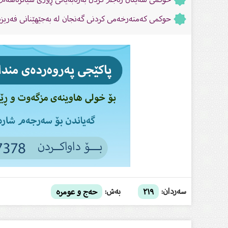
حوکمی کەمتەرخەمی کردنی گەنجان لە بەجێهێنانی فەریز
سەردان:
بەش:
٢١٩
حەج و عومرە