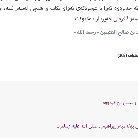
 حەیزەوە ئەوا با عومرەكەى تەواو بكات و هیچی لەسەر نییە، و
سەر ئافرەتى حەیزدار دەكەوێت.
د بن صالح العثیمین - رحمه الله
-
 (305).
 و پیسی تێ كردووە
 پێغەمبەر إبراهیم ـ صلى الله علیه وسلم ـ