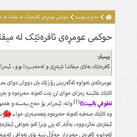
حەج و عومرە
حوكمی عومڕەی ئافرەتێک لە میقات لە ح
حوكمی عومڕەی ئافرەتێک لە میقا
پرسیار:
ئافرەتێك بەلاى میقاتدا تێپەڕى و لەحەیــزدا بوو، ئی
عومرەكەى تەواوە ئەگەریش رۆژێك یان دووان دواى بخــا
كاتێك عائیشە رەزاى خواى لێ بێت كەوتە حەیزەوە و بەر
(1)
تطوفي بالبيت))
واتە: ئیحرام بۆ حەج ببەستە و هەموو
وە كاتێك صەفیە كەوتە حەیزەوە پێغەمبەرى خوا
ـ
ﷺ
ـ
ئیفازەى نەكردووە، بەڵام كە پێى وترا ئەو تەوافی ئیفا
كەوابوو ئافرەتى حەیزدار حەڵاڵ نییە بۆى تەوافی كەعبە