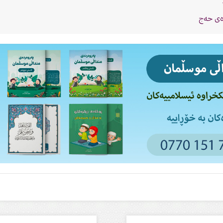
ەی حەج