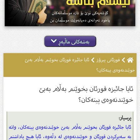
بەشەکانی ماڵپەڕ
قورئانی پیرۆز
ئایا جائیزە قورئان بخوێنم بەڵام بەبێ‌
خوێندنەوەی پیتەكان؟
ئایا جائیزە قورئان بخوێنم بەڵام بەبێ‌
خوێندنەوەی پیتەكان؟
پرسیار:
ئایا جائیزە قورئان بخوێنم بەڵام بەبێ خوێندنەوەی پیتەكان، واتە
بە سەیركردن قورئان و خوێندنەوەی لە دڵەوە، ئایا هیچ پاداشتم