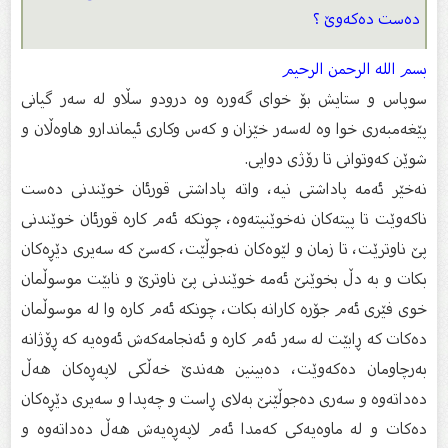
دەست دەكەوێ ؟
بسم الله الرحمن الرحیم
سوپاس و ستایش بۆ خواى گەورە وە درودو سڵاو لە سەر گیانى
پێغەمبەرى خوا وە لەسەر خێزان و كەس وكارى ئیماندارو هاوەڵان و
شوێن كەوتوانى تا رۆژى دوایى.
نەخێر ئەمە پاداشتی نیە، واتە پاداشتی قورئان خوێندنی دەست
ناكەوێت تا پیتەكان نەخوێنیتەوە، چونكە ئەم كارە قورئان خوێندنی
پێ ناوترێت، تا زمان و لێوەكان نەجوڵێت، كەسێ كە سەیری دێڕەكان
بكات و بە دڵ بخوێنێ ئەمە خوێندنی پێ ناوترێ و نابێت موسوڵمان
خوی فێری ئەم جۆرە كارانە بكات، چونكە ئەم كارە وا لە موسوڵمان
دەكات كە ڕابێت لە سەر ئەم كارە و ئەنجامەكەش ئەوەیە كە ڕۆژانە
بەرچاومان دەكەوێت، دەبینین هەندێ خەڵكی لاپەڕەكان هەڵ
دەداتەوە و سەری دەجوڵێنێ بەلای ڕاست و چەپدا و سەیری دێڕەكان
دەكات و لە ماوەیەكی كەمدا ئەم لاپەڕەیەش هەڵ دەداتەوە و