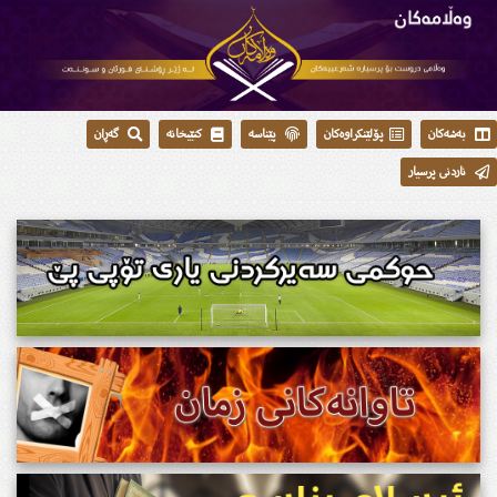
بەشەکان
پۆلێنکراوەکان
پێناسە
کتێبخانە
گەڕان
ناردنی پرسیار