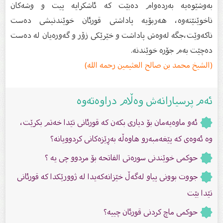
بەوشێوەیە بەردەوام دەبێت كە ئاشكرایە پیت و وشەكان
ناخوێنێتەوە، هەربۆیە پاداشتی قورئان خوێندنیشی دەست
ناكەوێت،جگە لەوەش پاداشت و خێرێكی زۆر و گەورەیان لە دەست
دەچێت بەم جۆرە خوێندنە.
(الشيخ محمد بن صالح العثيمين رحمه الله)
ئەم پرسیارانەش وەڵام دراوەتەوە
ئەو ماوەیەمان بۆ دیاری بكەن كە قورئانی تێدا خەتم بكرێت،
وە ئەوەی كە پێغەمبەرو هاوەڵە بەڕێزەكانی كردوویانە؟
حوكمی خوێندنی سورەتی الفاتحە بۆ مردوو چی یە ؟
جووت بوونی پیاو لەگەڵ خێزانەکەیدا لە ژوورێکدا کە قورئانی
تێدا بێت
حوكمی ماچ كردنی قورئان چییە؟