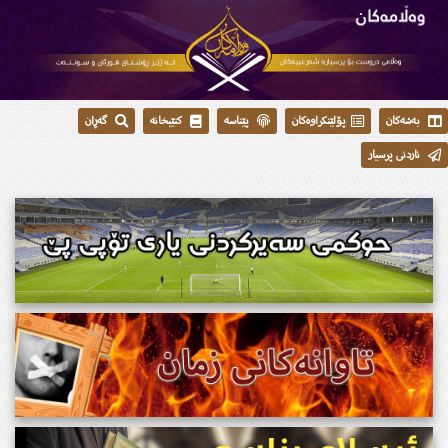
بەشەکان
پۆلێنکراوەکان
پێناسە
کتێبخانە
گەڕان
ناردنی پرسیار