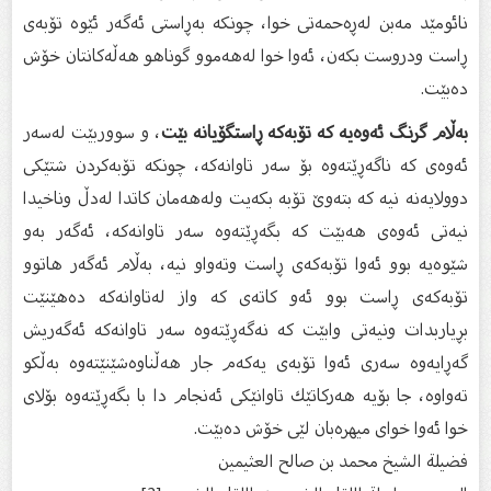
نائومێد مەبن لەڕەحمەتی خوا، چونكە بەڕاستی ئەگەر ئێوە تۆبەی
ڕاست ودروست بكەن، ئەوا خوا لەهەموو گوناهو هەڵەكانتان خۆش
دەبێت.
بەڵام گرنگ ئەوەیە كە تۆبەكە ڕاستگۆیانە بێت
، و سووربێت لەسەر
ئەوەی كە ناگەڕێتەوە بۆ سەر تاوانەكە، چونكە تۆبەكردن شتێكی
دوولایەنە نیە كە بتەوێ‌ تۆبە بكەیت ولەهەمان كاتدا لەدڵ وناخیدا
نیەتی ئەوەی هەبێت كە بگەڕێتەوە سەر تاوانەكە، ئەگەر بەو
شێوەیە بوو ئەوا تۆبەكەی ڕاست وتەواو نیە، بەڵام ئەگەر هاتوو
تۆبەكەی ڕاست بوو ئەو كاتەی كە واز لەتاوانەكە دەهێنێت
بڕیاربدات ونیەتی وابێت كە نەگەڕێتەوە سەر تاوانەكە ئەگەریش
گەڕایەوە سەری ئەوا تۆبەی یەكەم جار هەڵناوەشێنێتەوە بەڵكو
تەواوە، جا بۆیە هەركاتێك تاوانێكی ئەنجام دا با بگەڕێتەوە بۆلای
خوا ئەوا خوای میهرەبان لێی خۆش دەبێت.
فضيلة الشيخ محمد بن صالح العثيمين