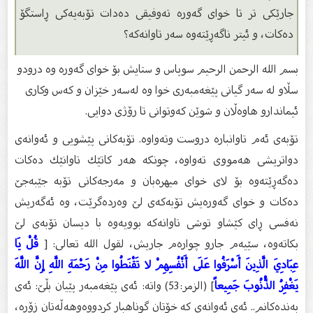
جارێكی تر تا خوای گەورە تەوفیقی دەدات تۆبەیەكی ڕاستگۆ
دەكات، و ئیتر ناگەڕێتەوە سەر تاوانەكە؟
بسم الله الرحمن الرحیم سوپاس و ستایش بۆ خواى گەورە وە درودو
سڵاو لە سەر گیانى پێغەمبەرى خوا وە لەسەر خێزان و كەس وكارى
ئیماندارو هاوەڵان و شوێن كەوتوانى تا رۆژى دوایى.
تۆبەی ئەم تاوانبارە دروست وتەواوە. تۆبەكانی پێشویی و ئەوانەی
دواتریشی هەمووی تەواوە، چونكە هەر كاتێك تاوانێك دەكات
دەگەڕێتەوە بۆ لای خوای میهرەبان و مەرجەكانی تۆبە جێبەجێ
دەكات و خوای گەورەیش تۆبەكەی لێ‌ وەردەگرێت، وە ئەگەریش
نەفسی ڕای كێشاو توشی تاوانەكە بوویەوە با دیسان تۆبەی لێ
بكاتەوە، سێیەم جارو چوارەم جاریش، لقول الله تعالی: [
قُلْ يَا
عِبَادِيَ الَّذِينَ أَسْرَفُوا عَلَى أَنْفُسِهِمْ لا تَقْنَطُوا مِنْ رَحْمَةِ اللَّهِ إِنَّ اللَّهَ
يَغْفِرُ الذُّنُوبَ جَمِيعاً
] (الزمر:53) واتە: ئەی پێغەمبەر پێیان بڵێ‌: ئەی
بەندەكانم.. ئەی ئەوانەی كە خۆتان گوناهبار كردووەوهەڵەتان زۆرە،