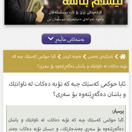
بەشەکانی ماڵپەڕ
تەزکیەى نەفس
تەوبە کردن
ئایا حوكمی كەسێك چیە كە
تۆبە دەكات لە تاوانێك و پاشان دەگەڕێتەوە بۆ سەری؟
ئایا حوكمی كەسێك چیە كە تۆبە دەكات لە تاوانێك
و پاشان دەگەڕێتەوە بۆ سەری؟
پرسیار:
ئایا حوكمی كەسێك چیە كە تۆبە دەكات لە تاوانێك و پاشان
دەگەڕێتەوە بۆ سەری چەندجارێك، و دیسان تۆبە دەكات چەند