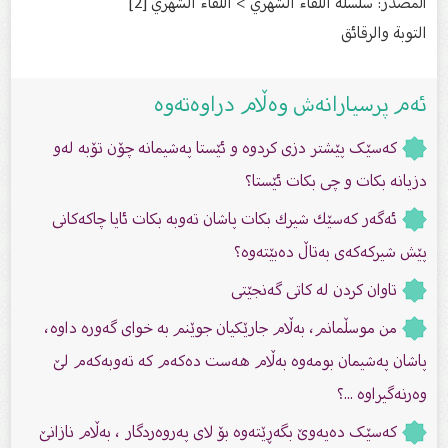
المصدر: سلسلة اللقاء الشهري > اللقاء الشهري [2]
التوبة والرقائق
ئەم پرسیارانەش وەڵام دراوەتەوە
کەسێک پێشتر دزی کردوە و ئێستا پەشیمانە چۆن تۆبە لەو
دزیانە بکات و چی بکات ئێستا؟
ئەگەر كەسێك شیرك بكات پاشان تەوبە بكات ئایا چاكەكانى
پێش شیركەكەی بەتاڵ دەبێتەوە؟
تاوان کردن لە کاتى گەنجێتى
من موسڵمانم، بەڵام جارێکیان جوێنم به خوای گەورە داوە،
پاشان پەشیمان بومەوە بەڵام هەست دەکەم کە تەوبەکەم لێ
وەرنەگیراوە ...؟
کەسێک دەیەوێ بگەڕێتەوە بۆ لای پەروەردگار ، بەڵام نازانێ