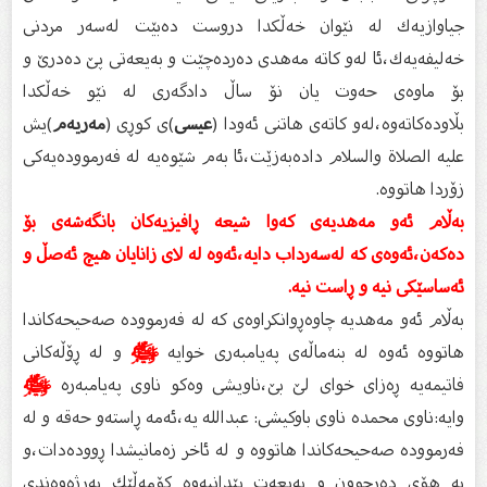
جیاوازیەك لە نێوان خەڵكدا دروست دەبێت لەسەر مردنی
خەلیفەیەك،ئا لەو كاتە مەهدی دەردەچێت و بەیعەتی پێ دەدرێ و
بۆ ماوەی حەوت یان نۆ ساڵ دادگەری لە نێو خەڵكدا
بڵاودەكاتەوە،لەو كاتەی هاتنی ئەودا (
عیسی
)ی كوڕی (
مەریەم
)یش
علیه الصلاة والسلام دادەبەزێت،ئا بەم شێوەیە لە فەرموودەیەكی
زۆردا هاتووە.
بەڵام ئەو مەهدیەی كەوا شیعە ڕافیزیەكان بانگەشەی بۆ
دەكەن،ئەوەی كە لەسەرداب دایە،ئەوە لە لای زانایان هیچ ئەصڵ و
ئەساسێكی نیە و ڕاست نیە.
بەڵام ئەو مەهدیە چاوەڕوانكراوەی كە لە فەرموودە صەحیحەكاندا
هاتووە ئەوە لە بنەماڵەی پەیامبەری خوایە
ﷺ
و لە ڕۆڵەكانی
فاتیمەیە ڕەزای خوای لێ بێ،ناویشی وەكو ناوی پەیامبەرە
ﷺ
وایە:ناوی محمدە ناوی باوكیشی: عبدالله یە،ئەمە ڕاستەو حەقە و لە
فەرموودە صەحیحەكاندا هاتووە و لە ئاخر زەمانیشدا ڕوودەدات،و
بە هۆی دەرچوون و بەیعەت پێدانیەوە كۆمەڵێك بەرژەوەندی