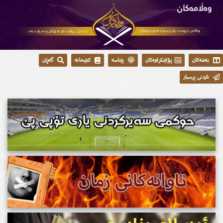
بەشەکان
پۆلێنکراوەکان
پێناسە
کتێبخانە
گەڕان
ناردنی پرسیار