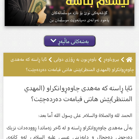
بەشەکانی ماڵپەڕ
بیروباوه‌ڕ
باوەڕبون بە ڕۆژى دوایى
ئایا ڕاستە كە مەهدی
چاوەڕوانكراو (المهدي المنتظر)پێش هاتنی قیامەت دەردەچێت؟
ئایا ڕاستە كە مەهدی چاوەڕوانكراو (المهدي
المنتظر)پێش هاتنی قیامەت دەردەچێت؟
الحمد لله والصلاة والسلام على رسول الله أما بعد:
بەڵی مەهدی چاوەڕوانكراو ڕاستە و لە ئاخر زەماندا ڕوودەدات نزیك
دەرچونی دەججال و دابەزینی عیسی علیه السلام، لەو كاتەی