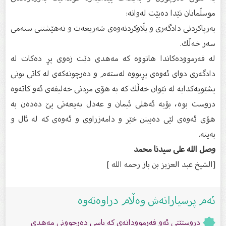
موسڵمانان تێدا دەبێت لەوانە:
بەرپاكردنی دادگەری و بڵاوكردنەوەی شەریعەت و نەهێشتنی ستەمی
سەر خەڵك.
لە فەرموودەكاندا هاتووە كە مەهدی دێت زەوی پڕ دەكات لە
دادگەری دوای ئەوەی پڕبووە لەستەم و دەرچونەكەی لە كاتی بونی
پشێویەكدایە لە نێوان خەڵك كە بە هۆی مردنی خەلیفەی ئەو كاتەوە
دروست بوە، بۆیە ئەهلی ئیمان و عەدل بەیعەتی پێ دەدەن بە
هۆی ئەوەی لێی دەبینن خێر و دامەزراوی و ئەوەی كە لە ئال و
بەیتە.
وصل الله علی سیدنا محمد
[الشيخ عبد العزيز بن باز رحمه الله ]
ئەم پرسیارانەش وەڵام دراوەتەوە
دروستێتی ئەو فەرموودانەى كە باسی دەرچوونى مەهدى