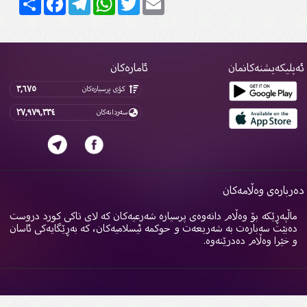
پلیکەیشنەکانمان
ئامارەکان
٣,٦٧٥
کۆی پرسیارەکان
٢٧,٩٧٩,٣٣٤
سەردانەکان
ربارەی وەڵامەکان
اڵپەڕێکە بۆ وەڵام دانەوەی پرسیارە شەرعیەکان کە لای تاکی کورد دروست
ەبێت سەبارەت بە شەریعەت و حوکمە ئیسلامیەکان، کە بەڕێگایەکی ئاسان
 خێرا وەڵام دەدرێنەوە.