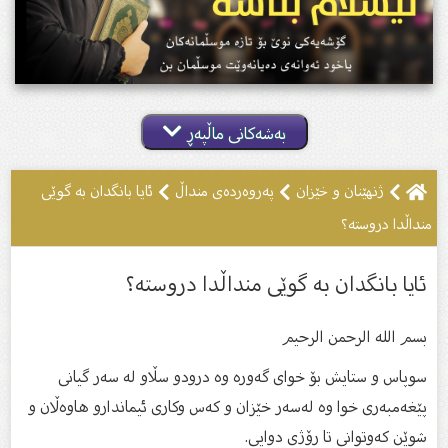
بەشەکانی ماڵپەڕ
ژنهێنان و خێزان
پەروەردەى منداڵ
ئایا بانگدان بە گوێى
منداڵدا دروستە؟
ئایا بانگدان بە گوێى منداڵدا دروستە؟
بسم الله الرحمن الرحیم
سوپاس و ستایش بۆ خواى گەورە وە درودو سڵاو لە سەر گیانى
پێغەمبەرى خوا وە لەسەر خێزان و كەس وكارى ئیماندارو هاوەڵان و
شوێن كەوتوانى تا رۆژى دوایى.