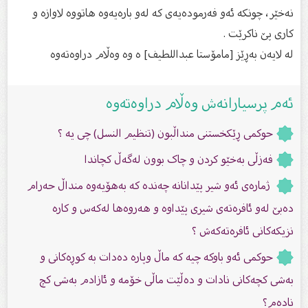
نەخێر، چونکە ئەو فەرمودەیەى کە لەو بارەیەوە هاتووە لاوازە و
کارى پێ ناکرێت .
لە لایەن بەڕێز [مامۆستا عبداللطيف] ە وە وەڵام دراوەتەوە
ئەم پرسیارانەش وەڵام دراوەتەوە
حوکمی ڕێکخستنی منداڵبون (تنظيم النسل) چی یە ؟
فەزڵی بەخێو کردن و چاک بوون لەگەڵ کچاندا
ژمارەی ئەو شیر پێدانانە چەندە كە بەهۆیەوە منداڵ حەرام
دەبێ لەو ئافرەتەی شیری پێداوە و هەروەها لەكەس و كارە
نزیكەكانی ئافرەتەكەش ؟
حوکمى ئەو باوکە چیە کە ماڵ وپارە دەدات بە کوڕەکانى و
بەشی کچەکانى نادات و دەڵێت ماڵى خۆمە و ئازادم بەشی کچ
نادەم؟