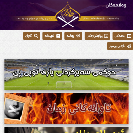
بەشەکان
پۆلێنکراوەکان
پێناسە
کتێبخانە
گەڕان
ناردنی پرسیار