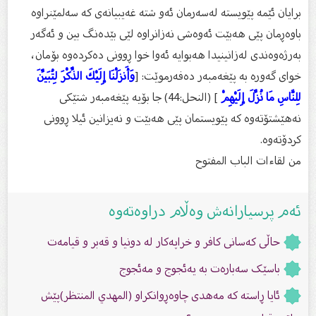
برایان ئێمە پێویستە لەسەرمان ئەو شتە غەیبیانەی كە سەلمێنراوە
باوەڕمان پێی هەبێت ئەوەشی نەزانراوە لێی بێدەنگ بین و ئەگەر
بەرژەوەندی لەزانینیدا هەبوایە ئەوا خوا ڕوونی دەكردەوە بۆمان،
خوای گەورە بە پێغەمبەر دەفەرموێت: [
وَأَنزَلْنَا إِلَيْكَ الذِّكْرَ لِتُبَيِّنَ
لِلنَّاسِ مَا نُزِّلَ إِلَيْهِمْ
] (النحل:44) جا بۆیە پێغەمبەر شتێكی
نەهێشتۆتەوە كە پێویستمان پێی هەبێت و نەیزانین ئیلا ڕوونی
كردۆتەوە.
من لقا‌ءات الباب المفتوح
ئەم پرسیارانەش وەڵام دراوەتەوە
حاڵی کەسانی کافر و خراپەکار لە دونیا و قەبر و قیامەت
باسێک سەبارەت بە یەئجوج و مەئجوج
ئایا ڕاستە كە مەهدی چاوەڕوانكراو (المهدي المنتظر)پێش