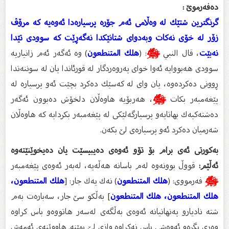
دەفەرموێ :
گرنگترین شتێك لە وەڵامی ئەم جۆرە پرسیارەدا ئەوەیە كە مرۆڤ
زۆر لە خۆی نەكات وبەدوای شتانێكدا نەگەڕێت كە سوودی تێدا
نەبێت
، قال النبي
ﷺ
: (
هلك المتنطعون
) وە ئەگەر ئەم زانیاریە
سوودی هەبووایە ئەوا خوای پەروەردگار لە قورئاندا یان لە سوننەتدا
ڕوونی دەكردەوە، یان وای لە كەسێك دەكرد بچێت ئەو پرسیارە لە
پێغەمبەر بكات
ﷺ
، هەربۆیە هاوەڵان دلخۆش دەبوون ئەگەر
دەشتەكیەك بهاتایەو پرسیارگەلێكی لە پێغەمبەر بكردایە كە هاوەڵان
شەرمیان دەكرد ئەو پرسیارەی لێ‌ بكەن.
بەكورتی ئەی برام بۆ تۆو ئەوەی دەیبیسێت یان دەیخوێنێتەوە
ئەڵێم:
قووڵ بوونەوە لەم باسانە هەڵەیە، لەبەر ئەوەی پێغەمبەر
ﷺ
فەرمووی: (
هلك المتنطعون
) نەك یەك جار: [
هلك المتنطعون،
هلك المتنطعون، هلك المتنطعون
] بەڵكو سێ جار، سەبارەت بەم
شتە نادیارو پەنهانیانە ئەوەی بەڵگەی لەسەر هاتووەو باس كراوە
وەری بگرەو ئەوەشی باس نەكراوە وازی لێ بهێنە. هاووێنەی ئەمەش