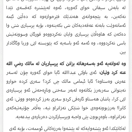
لە بابەتی سیفاتی خوای گەورە، ئەوە لەپێشترە كەقسەی تێدا
نەكەین، بە پێچەوانەی هەندێك فێرخوازەوە كە دەڵێن ئێمە
ئەمانەوێت بابەتە عەقەدیەكان شی بكەینەوە، بۆیە پرسیاری شتی وا
دەكەن كە هاوەڵان پرسیاری وایان نەكردووەو قورئان وسوونەتیش
باسی نەكردووە، وە ئەمە ئەو باسەیە كە پێویستە لێی وریا وئاگادار
بین.
وە لەوانەیە ئەو بەسەرهاتە بزانن كە پرسیاریان لە مالك رضي الله
عنه كرد وتیان:
ئەی باوكی عبداالله ئایا خوای گەورە چۆن لەسەر
عەرش وەستاوە؟ ئایا ئیمامی مالك چی كرد؟ سەری كردە خوارو
نەیتوانی سەربەرز بكاتەوە لەبەر سەختی وناڕەحەتی ئەو پرسیارەی
لێی كرا، پاشان هەستاو ئارەقی كردو سەری بەرز كردەوەو ووتی: ئەی
كابرا! بەرزبوونەوەی خوا شتێكی نەزانراو نیە، بەڵام چۆنیەتیەكەی
نەزانراوە، باوەڕبوون پێی واجبە وپرسیاركردن دەربارەی بیدعەیە.
لەكاتێكدا ئەو پێشەوایەكە لە پێشەوا بەرزەكانی ئوممەت، بۆیە ئەی