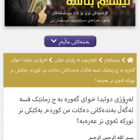
بەشەکانی ماڵپەڕ
بیروباوه‌ڕ
باوەڕبون بە ڕۆژى دوایى
لەڕۆژی دوایدا خواى
گەورە بە چ زمانێک قسە لەگەڵ بەندەکانى دەکات من کوردم یەکێکى تر
تورکە ئەوى تر عەرەبە؟
لەڕۆژی دوایدا خواى گەورە بە چ زمانێک قسە
لەگەڵ بەندەکانى دەکات من کوردم یەکێکى تر
تورکە ئەوى تر عەرەبە؟
بسم الله الرحمن الرحیم