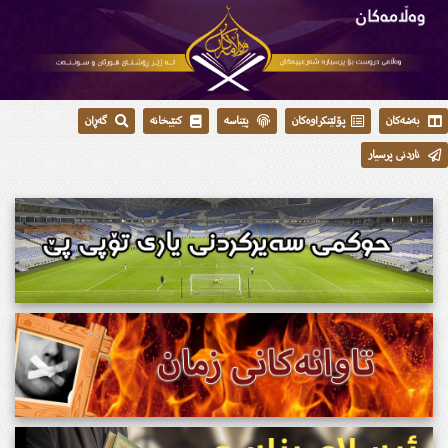
بەشەکان
پۆلێنکراوەکان
پێناسە
کتێبخانە
گەڕان
ناردنی پرسیار