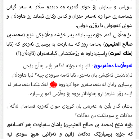
سوپاس و ستایش بۆ خواى گەورە وە درودو سڵاو لە سەر گیانى
پێغەمبەرى خوا وە لەسەر خێزان و كەس وكارى ئیماندارو هاوەڵان و
شوێن كەوتوانى تا رۆژى دوایى.
بۆ وەڵامى ئەم جۆرە پرسیارانە پێم خۆشە وەڵامێکى شێخ (
محمد بن
صالح العثیمین
) بخەمە ڕوو کە سەبارەت بە پرسیارى ئەوەى کە (ئایا
(
ملك الموت
) ڕاسپێردراوە بە رۆحكێشانی گیانلەبەران (ئاژەڵان)؟)
لەوەڵامدا دەفەرموێ
: ئایا ڕات چۆنە ئەگەر بڵێم بەڵێ‌ رۆحی
ئاژەڵانیش ئەكێشێ‌ یان نەخێر، ئایا ئەمە سوودی چیە؟ ئایا هاوەڵان
پرسیاری وایان لە پێغەمبەری خوا كردووە
ﷺ
لەكاتێكدا پێغەمبەر لە
ئێمە زۆر شارەزاترو بەتواناتر بووە بۆ وەڵامی ئەو پرسیارە .
پاشان گەر بڵێن بە عەرەبی یان کوردى خواى گەورە قسەمان لەگەڵ
دەکات چ سودێکت پێ دەگات؟
بۆیە شێخ (محمد بن صالح العثیمین) پاشان سەبارەت بەو کەسانەى
کە جۆرە پرسیارێک دەکەن زانین و نەزانیى هیچ سودی نیە