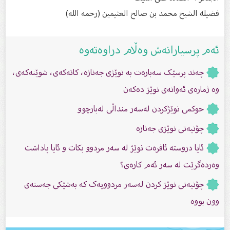
فضيلة الشيخ محمد بن صالح العثيمين (رحمه الله)
ئەم پرسیارانەش وەڵام دراوەتەوە
چەند پرسێک سەبارەت بە نوێژی جەنازە، کاتەکەی، شوێنەکەی،
وە ژمارەی ئەوانەی نوێژ دەکەن
حوکمی نوێژکردن لەسەر منداڵی لەبارچوو
چۆنیەتی نوێژی جەنازە
ئایا دروستە ئافرەت نوێژ لە سەر مردوو بکات و ئایا پاداشت
وەردەگرێت لە سەر ئەم کارەی؟
چۆنیەتی نوێژ کردن لەسەر مردوویەک کە بەشێکی جەستەی
وون بووە