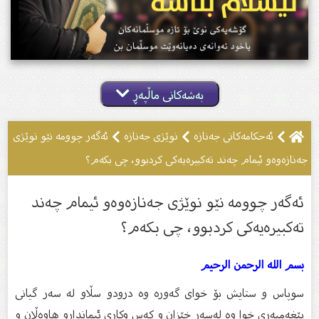
بەشەکانی ماڵپەڕ
ئه‌حكامه‌كانى جه‌نازه‌
نوێژى جەنازە
ئەگەر چوومە نێو نوێژی
جەنازەوەو ئیمام چەند تەكبیرەیەكی كردبوو، چی بكەم؟
ئەگەر چوومە نێو نوێژی جەنازەوەو ئیمام چەند
تەكبیرەیەكی كردبوو، چی بكەم؟
بسم الله الرحمن الرحیم
سوپاس و ستایش بۆ خواى گەورە وە درودو سڵاو لە سەر گیانى
پێغەمبەرى خوا وە لەسەر خێزان و كەس وكارى ئیماندارو هاوەڵان و