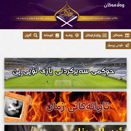
بەشەکان
پۆلێنکراوەکان
پێناسە
کتێبخانە
گەڕان
ناردنی پرسیار