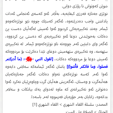
شوێن كەوتوانى تا رۆژى دوایى.
نوێژی جەنازە فەرزی كیفایەیە، بەڵام ئەو كەسەی ئەنجامی ئەدات
پاداشتی واجب دەدرێتەوە، ئەگەر كەسێك چووە نێو نوێژەكەوەو
ئیمام چەند تەكبیرەیەكی كردبوو ئەوا ئەمیش لەگەڵیان دەست پێ
دەكات بەخوێندنی دوعا ئەو تەكبیرەیەی كە دەستی پێ كردووە،
ئەگەر وای دابنێین ئەم چووەتە ناو نوێژەكەوەو ئیمام لە تەكبیرەی
سێهەمە، وە تەكبیرەی سێهەمیش دوعای تێدا دەكرێت بۆ مردووەكە
ئەمیش دوعا بۆ مردووەكە دەكات،
[لقول النبي -
ﷺ
-: (ما أدركتم
فصلوا، وما فاتكم فأتموا)]
پاشان ئەگەر ئیمامەكە سەلامی دایەوە
ئەوا ئەم كەسە نوێژەكەی تەواو دەكات ئەگەر جەنازەكەیان
هەڵنەگرت و وەستان، ئەگەریش هەڵیان گرت وچاوەڕێیان نەكرد ئەوا
دەتوانێ ئەو تەكبیرانەی كە ماوە لەدوای یەك بیانكات و سەلام
بداتەوە، زانایان بەم جۆرەیان فەرمووە لەم باسەدا.
المصدر: سلسلة اللقاء الشهري > اللقاء الشهري [1]
الجنائز > الصلاة على الميت