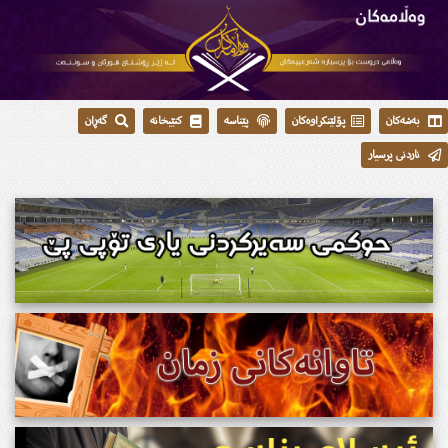
بەشەکان
پۆلێنکراوەکان
پێناسە
کتێبخانە
گەڕان
ناردنی پرسیار