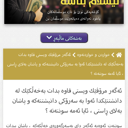
بەشەکانی ماڵپەڕ
خواردن و خواردنەوە
ئەگەر مرۆڤێك ویستی قاوە بدات
بەخەڵكێك لە دانشتنێكدا ئەوا بە سەرۆكی دانیشتنەكە و پاشان بەلای ڕاستی
، ئایا ئەمە سوننەتە ؟
ئەگەر مرۆڤێك ویستی قاوە بدات بەخەڵكێك لە
دانشتنێكدا ئەوا بە سەرۆكی دانیشتنەكە و پاشان
بەلای ڕاستی ، ئایا ئەمە سوننەتە ؟
سوننەت ئەوەیە ئەگەر دای بەسەرگەورەی خەڵكەكە ، پاشان بیدات