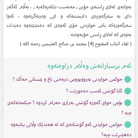
بەوانەی لەلای ڕاستەی خۆین ـ مەبەست تێكەرەكەیە ـ ، بەڵام ئەگەر
دای بە سەرگەورەی دانیشتنەكە و لێی وەرنەگرتەوە ، ئەوا
سەرگەورەكە پاش خواردنی خۆی ئەوەی كە دەمێنێتەوە دەیدات
بەوەی كە لەلای ڕاستی خۆیەوەیە .
( لقاء الباب المفتوح [4] محمد بن صالح العثيمين رحمه الله )
ئەم پرسیارانەش وەڵام دراوەتەوە
حوكمی خواردنی بەرووبوومی درەختی باغ و بێستانی خەڵك ؟
ئایا گۆشتی ئەسپ دەخورێت ؟
بۆچی خوای گە‌ورە گۆشتی بە‌رازی حە‌رام كردوە ؟ حیكمەتەكەی
چیە ‌؟
حوکمى خواردنى ئەو گۆشتانەى کە لە هەندێك وڵاتی بیانیەوە
دەهێنرێت چیە؟