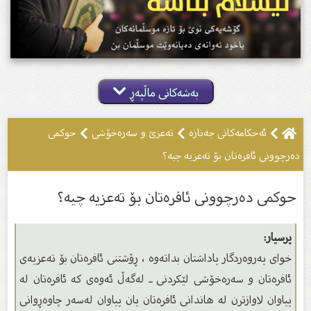
بەشەکانی ماڵپەڕ
ئه‌حكامه‌كانى جه‌نازه‌
تەعزێ و سەرەخۆشى
حوكمی
دەرچوونی ئافرەتان بۆ تەعزیە چیە؟
حوكمی دەرچوونی ئافرەتان بۆ تەعزیە چیە؟
پرسیار:
خوای پەروەردگار پاداشتان بداتەوە ، ڕۆشتنی ئافرەتان بۆ تەعزیەی
ئافرەتان و سەرەخۆشی لێكردنی ـ لەگەڵ ئەوەی كە ئافرەتان لە
پیاوان لاوازترن لە هاندانی ئافرەتان یان پیاوان لەسەر چاوەڕوانی