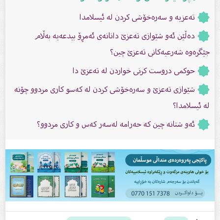
تەعزیە و سەرەخۆشی کردن لە ئیسلامدا
دەڵێن ئەو شێوازى تەعزێ دانانەى ئەمڕۆ بیدعەیە بەڵام
جێگرەوە شەرعیەكانى تەعزێ چین؟
حوکمی دروست کرنی خواردن لە تەعزێ دا
شێوازى تەعزێ و سەرەخۆشى کردن لە کەسو کارى مردوو چۆنە
لە ئیسلامدا؟
ئەو شتانە چین کە حەرامە لەسەر كەس و كاری مردوو؟