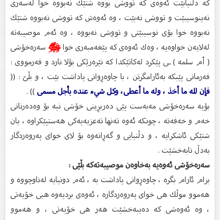
كە دڵنیابێت ئەوەی كە تووشی بووە شتێك نەبووە خوا لەسەری
نەینوسیبێت و تووشی نەبێت ، وە ئەوەش كە تووشی نەبووە شتێك
نەبووە خوا بۆی نوسیبێتی و تووشی نەبووە ، وە ئەم موصیبەتە
لەلایەن خواوەیە ، وەك ئەوەی كە پێغەمبەری خوا
ﷺ
سەرەخۆشی
( أم سلمە ) ـی پێكرد لەكاتێكدا كە نێرەرێكی بۆلا نارد و فەرمووی :
فەرمانی پێبكە بەئارامگرتن ، با چاوەڕوانی پاداشت بێت ، و بڵێ‌ : ((
فإن لله ما أخذ ، وله ما أعطى، وكل شيء عنده بأجل مسمى
)) .
بۆیە سەرەخۆشی مەبەست پێی دەربڕینی خۆشی نیە بۆ وەدەرنانی
خەم و خەفەته ، چونكە ئەوە تەنها تەعزیەیەكی هەستپێكراوە ، یان
شتێكی ئاشكرایە ، و دڵنیایی و گەڕانەوە بۆ لای خوای پەروەردگار
بەدڵ نابەخشێت .
سەرەخۆشی ئەوەیە بەخاوەن موصیبەتەكە بڵێی :
برام ئارام بگرە ، چاوەڕوانی پاداشت بە ، ئەم دونیایە لەناوچووە و
هەموو موڵك هی خوای پەروەردگارە ، ئەوەی بردیەوە هیی خۆیەتی
، وە ئەوەشی كە دەیبەخشێت هەر هی خۆیەتی ، و هەموو