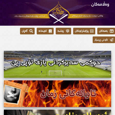
بەشەکان
پۆلێنکراوەکان
پێناسە
کتێبخانە
گەڕان
ناردنی پرسیار