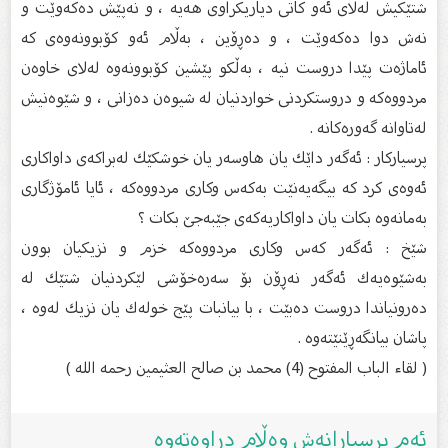
شتێكیش لەلای ئەو كاتی دیاریكراوی هەیە ، و نەپێش دەكەوێت و
نەش دوا دەكەوێت ، و دەڕۆین ، بەڵام ئەو كۆبوونەوەی كە
ئاماژەت پێدا دروست نیە ، بەڵكو پێشین كۆبوونەوە لەلای خاوەن
مردووەكە و دروستكردنی خواردنیان لە شیوەن دەزانی ، و شێوەنیش
لەتاوانە گەورەكانە .
پرسیاركار : ئەگەر داێك یان هاوسەر یان خوشكێك لەبراكەی داواكاری
ئەوەی كرد كە بیگەیەنێت بەكەس وكاری مردووەكە ، ئایا ئامۆژگاری
بەمانەوە بكات یان داواكاریەكەی جێبەجێ‌ بكات ؟
شێخ : ئەگەر كەس وكاری مردووەكە خزم و نزیكیان بوون
بەشێوەیەك ئەگەر نەڕۆن بۆ سەرەخۆشی لێكردنیان شتێك لە
دەرونیاندا دروست دەبێت ، با بیانبات پێج خولەك یان نزیك لەوە ،
پاشان بیانگەڕێنێتەوە .
( لقاء الباب المفتوح (4) محمد بن صالح العثيمين رحمه الله )
ئەم پرسیارانەش وەڵام دراوەتەوە