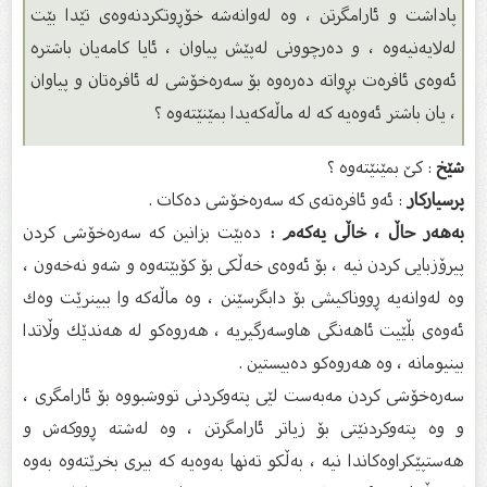
پاداشت و ئارامگرتن ، وە لەوانەشە خۆڕوتكردنەوەی تێدا بێت
لەلایەنیەوە ، و دەرچوونی لەپێش پیاوان ، ئایا كامەیان باشترە
ئەوەی ئافرەت بڕواتە دەرەوە بۆ سەرەخۆشی لە ئافرەتان و پیاوان
، یان باشتر ئەوەیە كە لە ماڵەكەیدا بمێنێتەوە ؟
شێخ
: كێ‌ بمێنێتەوە ؟
پرسیاركار
: ئەو ئافرەتەی كە سەرەخۆشی دەكات .
بەهەر حاڵ ، خاڵی یەكەم :
دەبێت بزانین كە سەرەخۆشی كردن
پیرۆزبایی كردن نیە ، بۆ ئەوەی خەڵكی بۆ كۆبێتەوە و شەو نەخەون ،
وە لەوانەیە ڕووناكیشی بۆ دابگرسێنن ، وە ماڵەكە وا ببینرێت وەك
ئەوەی بڵێیت ئاهەنگی هاوسەرگیریە ، هەروەكو لە هەندێك وڵاتدا
بینیومانە ، وە هەروەكو دەبیستین .
سەرەخۆشی كردن مەبەست لێی پتەوكردنی تووشبووە بۆ ئارامگری ،
و وە پتەوكردنێتی بۆ زیاتر ئارامگرتن ، وە لەشتە ڕووكەش و
هەستپێكراوەكاندا نیە ، بەڵكو تەنها بەوەیە كە بیری بخرێتەوە بەوە