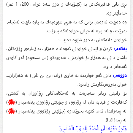
بڕى نانى فەقیرەكەش بە (كێلۆیەك و دوو سەد غرام: 200، 1 غم)
خەمڵێنراوە.
وە دەبێت ئەوەش بزانى كە بە هیچ شێوەیەك بە پارە نابێت ئەنجام
بدرێت، واتە: پارە لە جیاتى خواردنەكە بدرێت.
خواردن دانەكەش بە دوو شێوە دەبێت:
یەكەم:
كردن و لێنانى خواردنى ئەوەندە هەژار، بە ژمارەى ڕۆژەكان،
پاشان دانى بە هەژار بۆ خواردنى، هەروەكو (ابن مسعود) ئەو كارەى
ئەنجام داوە.
دووەم:
دانى ئەو خواردنە بە خاوى (واتە: بێ لێ نانى) بە هەژاران...
خواى پەروەردگاریش زاناترە.
بۆ زانینى زیاتر سەبارەت بە ئەحكامەكانى ڕۆژووان بە گشتى،
كەفارەت و فیدیە دان لە ڕۆژوو، و چۆنێتى ڕۆژووى پێغەمبەر (
ﷺ
)
لە ڕمەزاندا، ئەم كتێبە بخوێنەوە (چۆنێتى ڕۆژووى پێغەمبەر (
ﷺ
)
لە ڕمەزاندا).
وَآخِرُ دَعْوَانا أَنِ الْحَمْدُ لِلّهِ رَبِّ الْعَالَمِينَ