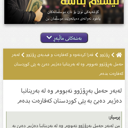
بەشەکانی ماڵپەڕ
ڕۆژوو
قەزا کردنەوە و کەفارەت و فیدیەى ڕۆژوو
لەبەر
حەمل بەڕۆژوو نەبووم وە لە بەریتانیا دەژیم دەبێ بە پێى كوردستان‌
كەفارەت بدەم
لەبەر حەمل بەڕۆژوو نەبووم وە لە بەریتانیا
دەژیم دەبێ بە پێى كوردستان‌ كەفارەت بدەم
پرسیار:
من لەبەر حەمل بەڕۆژوو نەبووم وە لە بەریتانیا دەژیم دەبێ بە