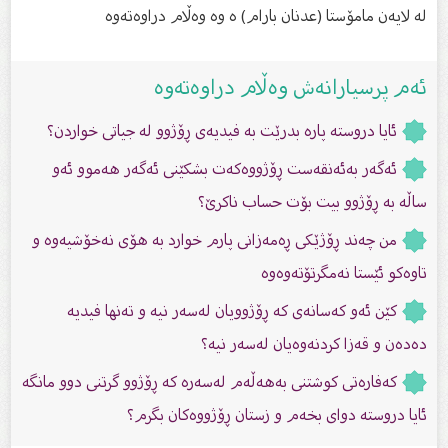
لە لایەن مامۆستا (عدنان بارام) ە وە وەڵام دراوەتەوە
ئەم پرسیارانەش وەڵام دراوەتەوە
ئایا دروسته‌ پاره‌ بدرێت به‌ فیدیه‌ى ڕۆژوو له‌ جیاتى خواردن؟
ئەگەر بەئەنقەست ڕۆژووەكەت بشكێنى ئەگەر هەموو ئەو
ساڵە بە ڕۆژوو بیت بۆت حساب ناكرێ؟
من چەند ڕۆژێكى ڕەمەزانى پارم خوارد بە هۆى نەخۆشیەوە و
تاوەكو ئێستا نەمگرتۆتەوەوە
کێن ئەو کەسانەى کە ڕۆژوویان لەسەر نیە و تەنها فیدیە
دەدەن و قەزا کردنەوەیان لەسەر نیە؟
کەفارەتی کوشتنی بەهەڵەم لەسەرە کە ڕۆژوو گرتنی دوو مانگە
ئایا دروستە دوای بخەم و زستان ڕۆژووەکان بگرم؟