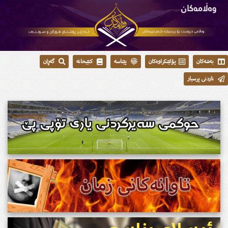
بەشەکان
پۆلێنکراوەکان
پێناسە
کتێبخانە
گەڕان
ناردنی پرسیار