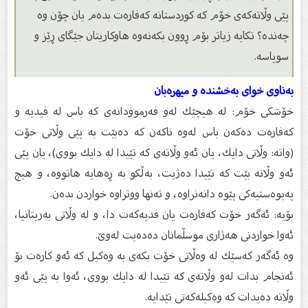
پێى وڵاتەكەى خۆم كە كوردستانە كەفارەت بدەم یان چۆن وە
چەندە؟ تكایە زیاتر بۆم ڕوون بكەنەوە هاوكاریتان جێگاى ڕێز و
سوپاسە.
بەناوى خواى بەخشندە و میهرەبان
خۆشكى خۆم: لە هیچێك لەو فەرموودانەى كە باس لە فیدیە و
كەفارەت دەكەن باس لەوە ناكەن كە دەبێت بە پێی وڵاتى خۆت
(واتە: وڵاتى دایك، یان ئەو وڵاتەى كە تێیدا لە دایك بووى)، یان پێی
ئەو وڵاتە بێت كە تێیدا دەژیت، بەڵكو بە ڕەهایە هاتووە، و هیچ
پەیوەستیەكى پێوە دانەنراوە، و تەنها ووتراوە خواردن بدەن.
بۆیە: ئەگەر خۆت كەفارەت یان فدیەكەت دا، و لە وڵاتى بەریتانیا،
ئەوا خواردنى هەژارى موسڵمانان دەدەیت لەوێ.
وە ئەگەر كەسێك لە وەڵاتى خۆت بكەى بە وەكیل كە ئەو كارەت بۆ
ئەنجام بدات لەو وڵاتەى كە تێیدا لە دایك بووى، ئەوا بە پێی ئەو
وڵاتە دەیدات كە وەكیلەكەتى تێدایە.