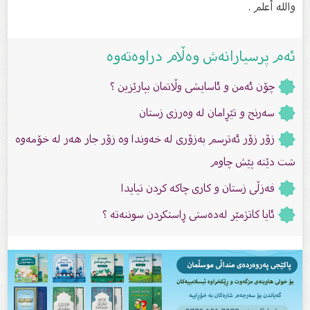
والله أعلم .
ئەم پرسیارانەش وەڵام دراوەتەوە
چۆن ئەمن و ئاسایشی وڵاتمان بپارێزین ؟
سەرنج و تێڕامان لە وەرزی زستان
زۆر زۆر ئەترسم بەزۆرى لە خەوندا وە زۆر جار هەر لە خۆمەوە
شت دێتە پێش چاوم
فەزڵی زستان و کاری چاکە کردن تیایدا
ئایا کاتژمێر لەدەستی ڕاستکردن سوننەتە ؟