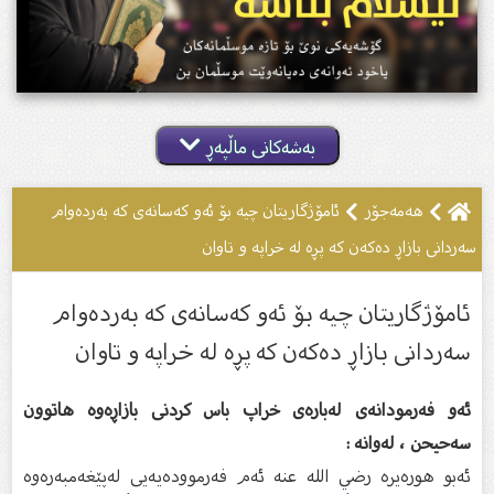
بەشەکانی ماڵپەڕ
هەمەجۆر
ئامۆژگاریتان چیە بۆ ئەو کەسانەى کە بەردەوام
سەردانى بازاڕ دەکەن کە پڕە لە خراپە و تاوان
ئامۆژگاریتان چیە بۆ ئەو کەسانەى کە بەردەوام
سەردانى بازاڕ دەکەن کە پڕە لە خراپە و تاوان
ئەو فەرمودانەی لەبارەی خراپ باس کردنی بازاڕەوە هاتوون
سەحیحن ، لەوانە :
ئەبو هورەیرە رضي الله عنه ئەم فەرموودەیەیی لەپێغەمبەرەوە