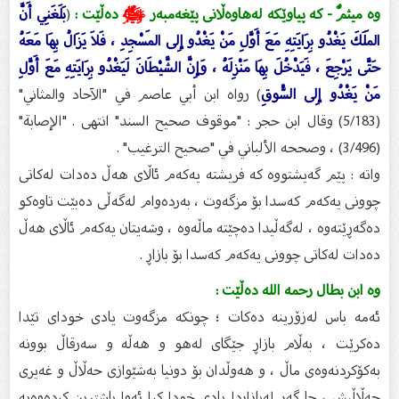
وە ميثمٌ - کە پیاوێکە لەهاوەڵانی پێغەمبەر
ﷺ
دەڵێت :
(
بَلَغَنِي أَنَّ
المَلَكَ يَغْدُو بِرَايَتِهِ مَعَ أَوَّلِ مَنْ يَغْدُو إِلى المَسْجِدِ ، فَلاَ يَزَالُ بِهَا مَعَهُ
حَتَّى يَرْجِعَ ، فَيَدْخُلَ بِهَا مَنْزِلَهُ ، وَإِنَّ الشَّيْطَانَ لَيَغْدُو بِرَايَتِهِ مَعَ أَوَّلِ
مَنْ يَغْدُو إِلى السُّوقِ
) رواه ابن أبي عاصم في "الآحاد والمثاني"
(5/183) وقال ابن حجر : "موقوف صحيح السند" انتهى . "الإصابة"
(3/496) ، وصححه الألباني في "صحيح الترغيب" .
واتە : پێم گەیشتووە کە فریشتە یەکەم ئاڵای هەڵ دەدات لەکاتی
چوونی یەکەم کەسدا بۆ مزگەوت ، بەردەوام لەگەڵی دەبێت تاوەکو
دەگەڕێتەوە ، لەگەڵیدا دەچێتە ماڵەوە ، وشەیتان یەکەم ئاڵای هەڵ
دەدات لەکاتی چوونی یەکەم کەسدا بۆ بازاڕ .
وە ابن بطال رحمه الله دەڵێت :
ئەمە باس لەزۆرینە دەکات ؛ چونکە مزگەوت یادی خودای تێدا
دەکرێت ، بەڵام بازاڕ جێگای لەهو و هەڵە و سەرقاڵ بوونە
بەکۆکردنەوەی ماڵ ، و هەوڵدان بۆ دونیا بەشێوازی حەڵاڵ و غەیری
حەڵاڵیش ، جا گەر لەبازاڕدا یادی خودا کرا ئەوا باشترین کردەوەیە