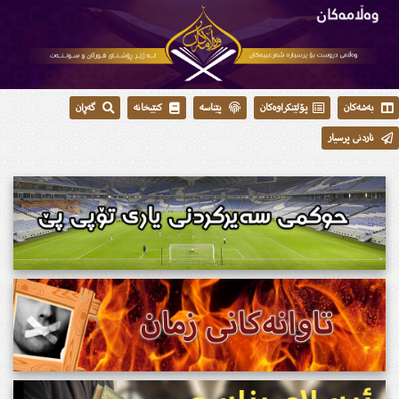
بەشەکان
پۆلێنکراوەکان
پێناسە
کتێبخانە
گەڕان
ناردنی پرسیار