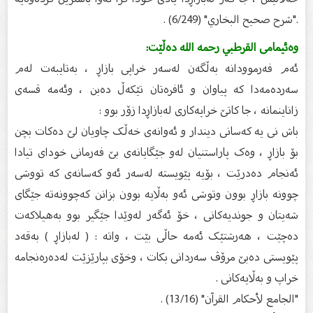
."شرح صحيح البخاري" (6/249) .
وەئیمامی القرطبي رحمه الله دەڵێت:
ئەم فەرموودانە بەڵگەن لەسەر خراپی بازاڕ ، بەتایبەت لەم
سەردەمەدا کە پیاوان و ئافرەتان تێکەڵ دەبن ، وئەمە قسەی
زاناینمانە ، جا کاتێ خراپەکاری لەبازاڕدا زۆر بوو :
باش نی یە کەسانی دیندار و ئەوانەی خەڵک چاویان لێ دەکات بچن
بۆ بازاڕ ، وەک پاراستنیان لەو جێگایانەی بێ فەرمانی خودای تیادا
ئەنجام دەدرێت ، بۆیە پێویستە لەسەر ئەو کەسانەی کە تووشی
چوونە بازاڕ بوون وتوشی ئەو بەڵایە بوون بزانن کەچوونەتە جێگای
شەیتان و جوندیەکانی ، خۆ ئەگەر لەوێدا جێگیر بوو بەهیلاکەت
دەچێت ، هەرشتێک ئەمە حاڵی بێت ، واتە : ( لەبازاڕ ) بەقەد
پێویستی دەبێ مرۆڤ سەردانی بکات ، وخۆی بپارێزێت لەدەرەنجامە
خراپ و بەڵایەکانی .
"الجامع لأحكام القرآن" (13/16) .