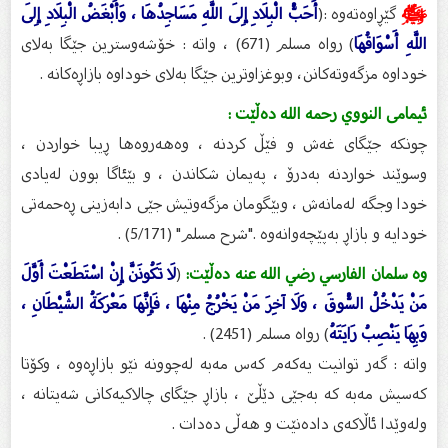
ﷺ
گێڕاوەتەوە :(
أَحَبُّ الْبِلَادِ إِلَى اللَّهِ مَسَاجِدُهَا ، وَأَبْغَضُ الْبِلَادِ إِلَى
اللَّهِ أَسْوَاقُهَا
) رواه مسلم (671) ، واتە : خۆشەوسترین جێگا بەلای
خوداوە مزگەوتەکانن، وبوغزاوترین جێگا بەلای خوداوە بازاڕەکانە .
ئیمامی النووي رحمه الله دەڵێت :
چونکە جێگای غەش و فێڵ کردنە ، وەهەروەها ڕیبا خواردن ،
وسوێند خواردنە بەدرۆ ، پەیمان شکاندن ، و بێئاگا بوون لەیادی
خودا وجگە لەمانەش ، وبێگومان مزگەوتیش جێی دابەزینی ڕەحمەتی
خودایە و بازاڕ بەپێچەوانەوە ."شرح مسلم" (5/171) .
وە سلمان الفارسي رضي الله عنه دەڵێت:
(
لَا تَكُونَنَّ إِنْ اسْتَطَعْتَ أَوَّلَ
مَنْ يَدْخُلُ السُّوقَ ، وَلَا آخِرَ مَنْ يَخْرُجُ مِنْهَا ، فَإِنَّهَا مَعْرَكَةُ الشَّيْطَانِ ،
وَبِهَا يَنْصِبُ رَايَتَهُ
) رواه مسلم (2451) .
واتە : گەر توانیت یەکەم کەس مەبە لەچوونە نێو بازاڕەوە ، وکۆتا
کەسیش مەبە کە بەجێی دێڵێ ، بازاڕ جێگای چالاکیەکانی شەیتانە ،
ولەوێدا ئاڵاکەی دادەنێت و هەڵی دەدات .